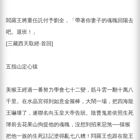
閻羅王將重任託付予劉全，「帶著你妻子的魂魄回陽去
吧。退班！」
[三藏西天取經‧首回]
五指山定心猿
美猴王經過一番努力學會七十二變，筋斗雲一翻十萬八
千里。在水晶宮得到如意金箍棒，大鬧一場，把四海龍
王嚇壞了，遂聯名向玉皇大帝告狀。陰曹鬼差依照生死
簿前去花果山拘提他的魂魄，沒想到招來惡煞──猿猴
把他一族的生死註記塗得亂七八糟！閰羅王也跟在龍王