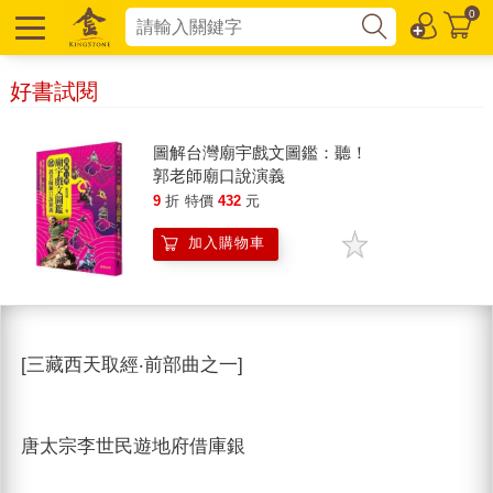
0
好書試閱
圖解台灣廟宇戲文圖鑑：聽！
郭老師廟口說演義
9
折
特價
432
元
加入購物車
[三藏西天取經‧前部曲之一]
唐太宗李世民遊地府借庫銀