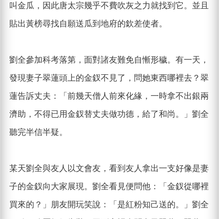
叫金瓜，因此唐太宗幾乎不費吹灰之力就找到它。並且
貼出黃榜尋找自願送瓜到地府的欽差使者。
劉全參加科考落第，面對諸友難免自慚形穢。有一天，
發現妻子翠蓮頭上的金釵不見了，問她東西哪裡去？翠
蓮告訴丈夫：「前幾天僧人前來化緣，一時拿不出銀兩
濟助，不得已用金釵替丈夫做功德，給了和尚。」劉全
聽完半信半疑。
某天劉全與友人以文會友，看到友人拿出一支好像是妻
子的金釵向大家展現。劉全看見便問他：「金釵從哪裡
買來的？」朋友開玩笑說：「是紅粉知己送的。」劉全