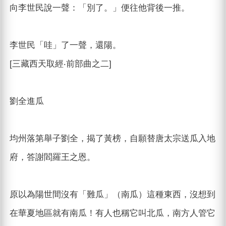
向李世民說一聲：「別了。」便往他背後一推。
李世民「哇」了一聲，還陽。
[三藏西天取經‧前部曲之二]
劉全進瓜
均州落第舉子劉全，揭了黃榜，自願替唐太宗送瓜入地
府，答謝閻羅王之恩。
原以為陽世間沒有「難瓜」（南瓜）這種東西，沒想到
在華夏地區就有南瓜！有人也稱它叫北瓜，南方人管它