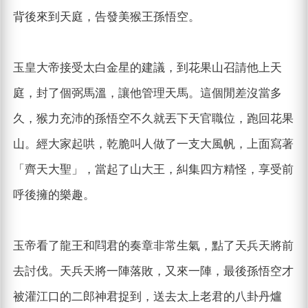
背後來到天庭，告發美猴王孫悟空。
玉皇大帝接受太白金星的建議，到花果山召請他上天
庭，封了個弼馬溫，讓他管理天馬。這個閒差沒當多
久，猴力充沛的孫悟空不久就丟下天官職位，跑回花果
山。經大家起哄，乾脆叫人做了一支大風帆，上面寫著
「齊天大聖」，當起了山大王，糾集四方精怪，享受前
呼後擁的樂趣。
玉帝看了龍王和閰君的奏章非常生氣，點了天兵天將前
去討伐。天兵天將一陣落敗，又來一陣，最後孫悟空才
被灌江口的二郎神君捉到，送去太上老君的八卦丹爐