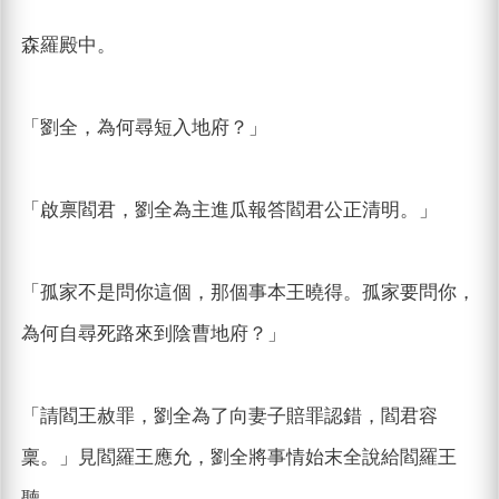
森羅殿中。
「劉全，為何尋短入地府？」
「啟禀閻君，劉全為主進瓜報答閻君公正清明。」
「孤家不是問你這個，那個事本王曉得。孤家要問你，
為何自尋死路來到陰曹地府？」
「請閻王赦罪，劉全為了向妻子賠罪認錯，閻君容
稟。」見閻羅王應允，劉全將事情始末全說給閻羅王
聽。