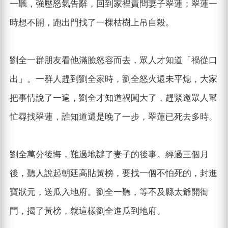
一聽，強壓怒氣告辭，回到家裡責問妻子翠蓮；翠蓮一
時想不開，跑出門找了一棵枯樹上吊自殺。
劉全一群朋友看他滿臉怒容而去，眾人才知道「禍從口
出」。一群人趕到劉全家時，劉全怒火還未平熄，大家
把事情說了一遍，劉全才知道禍闖大了，趕緊邀眾人幫
忙尋找翠蓮，誰知道還是晚了一步，翠蓮已死去多時。
劉全萬分後悔，難過地辦了妻子的後事。經過三個月
後，聽人說起朝廷高貼黃榜，要找一個不怕死的，封進
寶狀元，送瓜入地府。劉全一聽，等不及縣太爺開衙
門，揭了黃榜，就這樣劉全進瓜到地府。