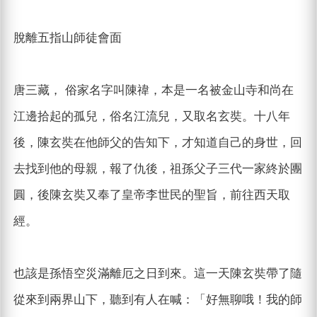
脫離五指山師徒會面
唐三藏， 俗家名字叫陳禕，本是一名被金山寺和尚在
江邊拾起的孤兒，俗名江流兒，又取名玄奘。十八年
後，陳玄奘在他師父的告知下，才知道自己的身世，回
去找到他的母親，報了仇後，祖孫父子三代一家終於團
圓，後陳玄奘又奉了皇帝李世民的聖旨，前往西天取
經。
也該是孫悟空災滿離厄之日到來。這一天陳玄奘帶了隨
從來到兩界山下，聽到有人在喊：「好無聊哦！我的師