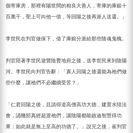
個寄庫房，那裡有陽世間的相良大善人，寄庫的庫銀十
百萬千，聖上可向他一借，等回陽之後再派人送還。」
李世民在判官做保下，借了庫銀分派給那些陰魂鬼魄。
判官陪著李世民遊覽陰曹地府之後，送李世民來到陰陽
河。李世民向判官告辭：「寡人回陽之後還能為祂們做
些什麼，讓祂們不必繼續受苦？」
「仁君回陽之後，且請得道高僧高功大德，建置水陸法
會，誦幾部真經超渡祂們，讓陰陽都能啟迪智慧得功
果；如此就是無上至高的功德了。」說完之後，崔判官