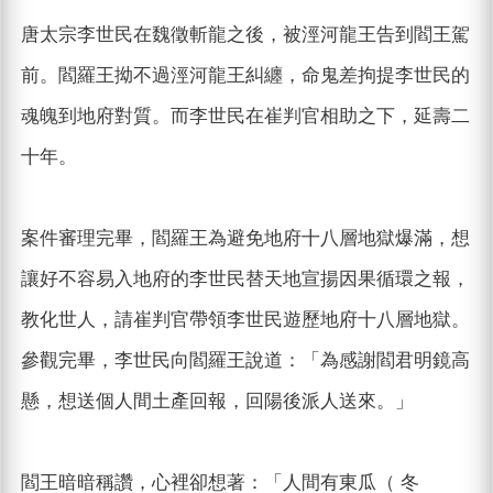
唐太宗李世民在魏徵斬龍之後，被涇河龍王告到閻王駕
前。閻羅王拗不過涇河龍王糾纏，命鬼差拘提李世民的
魂魄到地府對質。而李世民在崔判官相助之下，延壽二
十年。
案件審理完畢，閻羅王為避免地府十八層地獄爆滿，想
讓好不容易入地府的李世民替天地宣揚因果循環之報，
教化世人，請崔判官帶領李世民遊歷地府十八層地獄。
參觀完畢，李世民向閻羅王說道：「為感謝閻君明鏡高
懸，想送個人間土產回報，回陽後派人送來。」
閻王暗暗稱讚，心裡卻想著：「人間有東瓜（ 冬