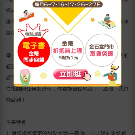
經典成品製作，
讓你在每一次的實作中，逐一拆解美味的關鍵，並同步
驗證烘焙背後的道理。
每一次的烤焦、塌陷或分離，其實都是讓你邁向成功的
必要練習。
當你真正理解原理，不只是能烤出好吃的甜點，
往後翻開任何食譜時，你都能自信地說：「這個，我也
能做到！」
本書特色
1. 屢獲國際肯定的甜點大師──教你一步步邁向烘焙殿