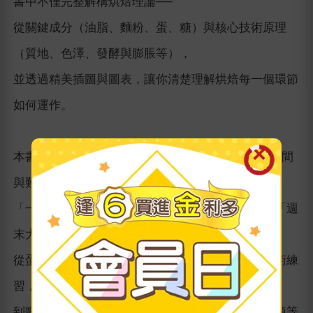
書中不僅完整解構烘焙理論──
從關鍵成分（油脂、麵粉、蛋、糖）與核心技術原理
（質地、色澤、發酵與膨脹等），
並透過精美插圖與圖表，讓你清楚理解烘焙每一個環節
如何運作。
本書收錄超過100道可反覆練習的食譜，並依所需時間
與難度分類：
「一個下午即可完成」、「需要一天時間挑戰」、「週
末大工程」。
從蛋白霜、塔皮、酥皮、泡芙、海綿蛋糕等基礎技術練
習，
到歌劇院蛋糕、千層派、布列斯特泡芙、巧克力可頌等