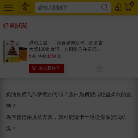
0
好書試閱
烘焙之書：「美食界奧斯卡」飲食書
大獎100道食譜，名廚教你在廚房玩
出一流烘焙的要素！
9
折
特價
1350
元
加入購物車
奶油如何化作酥脆的可頌？蛋白如何變成輕盈柔軟的蛋
糕？
為何僅僅兩度的差異，就可能讓卡士達從滑順變成結
塊？……