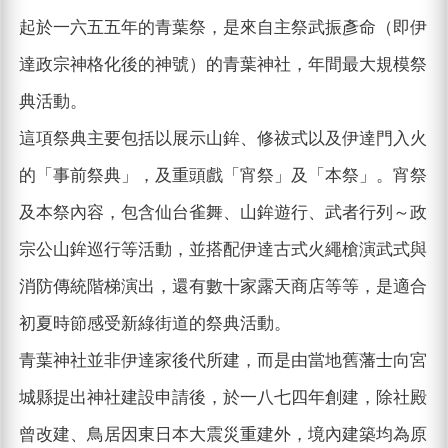
起於一六五五年的青葉祭，是來自主祭武振彥命（即伊
達政宗神格化後的神號）的青葉神社，年間最大規模祭
典活動。
這項祭典主要包括以展示山鉾、修祓式以及伊達門入火
的「事前祭典」，及重頭戲「宵祭」及「本祭」。宵祭
及本祭內容，包含仙台雀舞、山鉾遊行、武者行列～政
宗公山鉾巡行等活動，並搭配伊達古式火繩槍演武式與
消防傳統階梯演出，還有數十家露天商店等等，是適合
初夏時節感受新綠街道的祭典活動。
青葉神社並非伊達家後代所建，而是由當地舊藩士向宮
城縣提出神社建設申請後，於一八七四年創建，除社殿
曾改建、鳥居因東日本大震災重建外，境內建築均為原