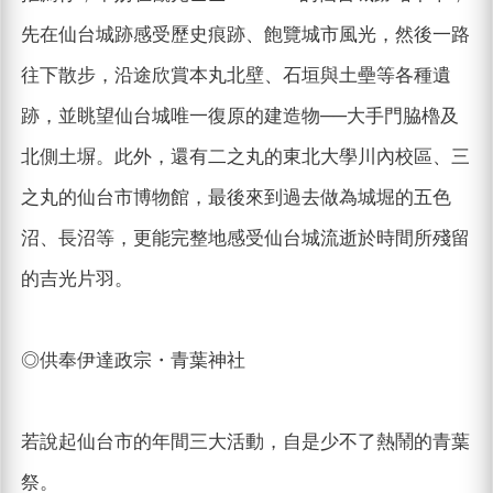
先在仙台城跡感受歷史痕跡、飽覽城市風光，然後一路
往下散步，沿途欣賞本丸北壁、石垣與土壘等各種遺
跡，並眺望仙台城唯一復原的建造物──大手門脇櫓及
北側土塀。此外，還有二之丸的東北大學川內校區、三
之丸的仙台市博物館，最後來到過去做為城堀的五色
沼、長沼等，更能完整地感受仙台城流逝於時間所殘留
的吉光片羽。
◎供奉伊達政宗・青葉神社
若說起仙台市的年間三大活動，自是少不了熱鬧的青葉
祭。