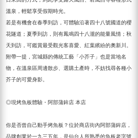
溫泉，輕鬆享受假期時光。
若是有機會在春季到訪，可體驗沿著四十八號國道的櫻
花隧道；夏季到訪，則有鳳鳴四十八瀧的能量風情；秋
天到訪，可鑑賞最受觀光客喜愛、紅葉繽紛的奧新川。
附帶一提，宮城縣的傳統工藝「小芥子」也是當地名
物，在溫泉區周邊散步、選購土產時，不妨找尋各種小
芥子的可愛身影。
◎現烤魚板體驗・阿部蒲鉾店 本店
你是否曾自己動手烤魚板？位於商店街內阿部蒲鉾店，
品牌創業於一九三五年，是仙台人所熟悉的魚板老字號