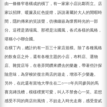
由一條條窄巷構成的橫丁，有一家家小店比鄰而立。店
家以招牌、暖簾及紅色提燈，訴說著屬於大人的閒暇時
間，隱約傳來的笑談聲，彷彿鑲嵌為懷舊時光的一部
分。這裡是酒場風、那裡是法國風，各式各樣的風格，
堪稱小小聯合國。
在橫丁內，總計約有一百三十家店規模。除了各種風格
的飲食店之外，還有各種主題的小店，布料店、選物
店、雜貨店等，在巷弄間鑽來鑽去的樂趣，帶著些許探
險意味，為穿梭於復古商店的遊走，增添不少樂趣。
另外，在此還有當地大學生在二○一○年共同參與的馬
賽克磚洗槽，模樣樸實可愛，叫人不禁會心一笑。若想
感受不同的商店街風情，不妨走入時光走廊，感受壹貳