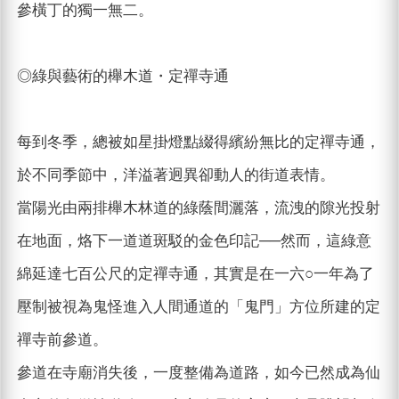
參橫丁的獨一無二。
◎綠與藝術的櫸木道・定禪寺通
每到冬季，總被如星掛燈點綴得繽紛無比的定禪寺通，
於不同季節中，洋溢著迥異卻動人的街道表情。
當陽光由兩排櫸木林道的綠蔭間灑落，流洩的隙光投射
在地面，烙下一道道斑駁的金色印記──然而，這綠意
綿延達七百公尺的定禪寺通，其實是在一六○一年為了
壓制被視為鬼怪進入人間通道的「鬼門」方位所建的定
禪寺前參道。
參道在寺廟消失後，一度整備為道路，如今已然成為仙