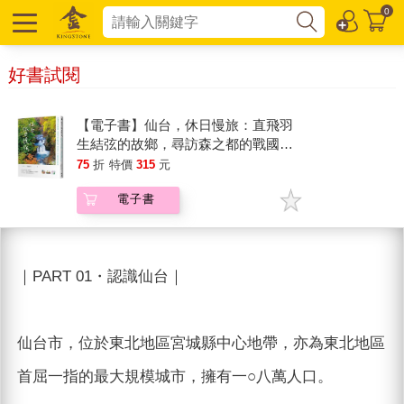
0
好書試閱
【電子書】仙台，休日慢旅：直飛羽
生結弦的故鄉，尋訪森之都的戰國古
城、四季絕景、美人御湯與產地料理
75
折
特價
315
元
電子書
｜PART 01・認識仙台｜
仙台市，位於東北地區宮城縣中心地帶，亦為東北地區
首屈一指的最大規模城市，擁有一○八萬人口。