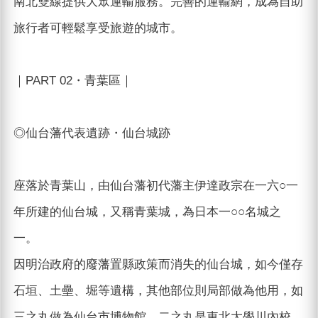
南北雙線提供大眾運輸服務。完善的運輸網，成為自助
旅行者可輕鬆享受旅遊的城市。
｜PART 02・青葉區｜
◎仙台藩代表遺跡・仙台城跡
座落於青葉山，由仙台藩初代藩主伊達政宗在一六○一
年所建的仙台城，又稱青葉城，為日本一○○名城之
一。
因明治政府的廢藩置縣政策而消失的仙台城，如今僅存
石垣、土壘、堀等遺構，其他部位則局部做為他用，如
三之丸做為仙台市博物館、二之丸是東北大學川內校