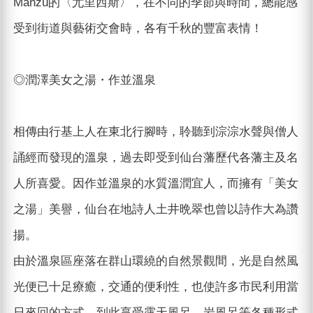
Manzù的〈尤里西斯〉，在不同的季節與時間，總能感
受到街道與藝術交會時，各有千秋的豐富表情！
◎潤澤美女之湯・作並溫泉
相傳由行基上人在東北行腳時，聆聽到淙淙水聲與僧人
誦經而發現的溫泉，過去即受到仙台藩歷代各藩主及名
人所喜愛。因作並溫泉的水質溫潤宜人，而擁有「美女
之湯」美譽，仙台在地詩人土井晩翠也曾以詩作大為讚
揚。
由於溫泉區座落在群山環繞的自然景觀間，光是自然風
光便已十足療癒，交通的便利性，也使許多市民利用當
日來回的方式，到此享受露天風呂、岩風呂等各種形式