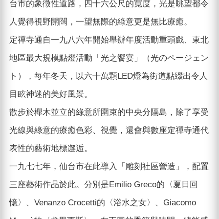
台市的象徵性道路，四十六公尺的寬度，光是眺望都令
人覺得視野開闊，一望無際的綠意更是無比療癒。
定禪寺通自一九八六年開始舉辦年度活動重頭戲、東北
地區最大規模點燈活動「光之饗宴」（光のページェン
ト），每年冬天，以六十萬顆LED燈為街道點綴出令人
目眩神迷的美好風景。
散步於櫸木並立的綠意所圍束的中央分隔島，除了享受
光線與綠意的療癒色彩、視覺，還會與數座定禪寺通代
表性的藝術地標邂逅。
一九七七年，仙台市在此導入「雕刻社區營造」，配置
三座藝術作品於此。分別是Emilio Greco的〈夏日回
憶〉、Venanzo Crocetti的〈浴水之女〉、Giacomo