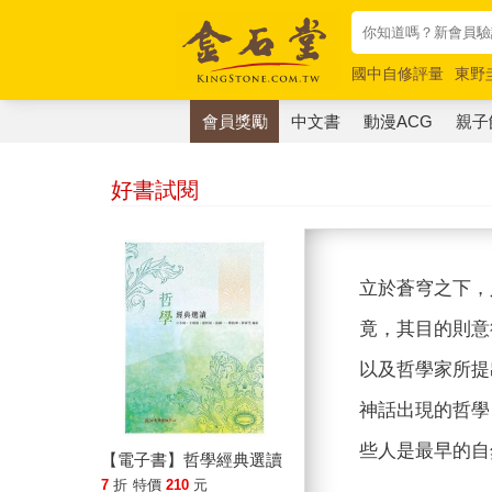
國中自修評量
東野
唯紅花綻放
奧德賽
會員獎勵
中文書
動漫ACG
親子
好書試閱
立於蒼穹之下，
竟，其目的則意
以及哲學家所提
神話出現的哲學
些人是最早的自
【電子書】哲學經典選讀
7
折
特價
210
元