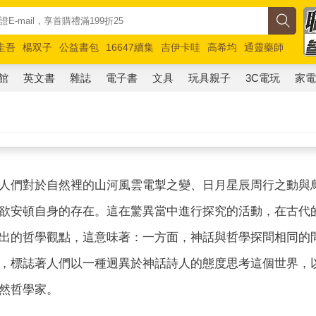
圭吾
楊双子
公益書包
16647續集
吉伊卡哇
高希均
通靈藥師
路邊攤新作
馬斯克
玩具總動員5
超慢跑
館
英文書
雜誌
電子書
文具
玩具親子
3C電玩
家
人們對於自然裡的山河風雲電掣之變、日月星辰周行之動與
欲安頓自身的存在。這在驚異當中進行探究的活動，在古代
出的哲學觀點，這意味著：一方面，神話與哲學探問相同的
，標誌著人們以一種迥異於神話詩人的態度思考這個世界，
然哲學家。