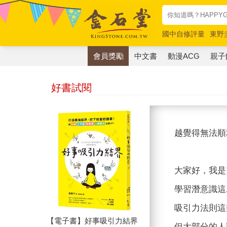
國中自修評量
東野
唯紅花綻放
奧德賽
會員獎勵
中文書
動漫ACG
親子
好書試閱
越覺得無法順
大家好，我是
學習潛意識這
吸引力法則這
【電子書】好事吸引力結界
但大部分的人