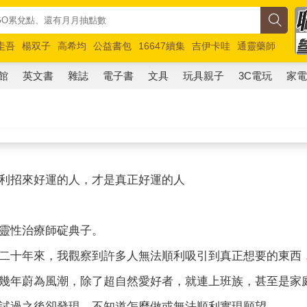
圭吾
楊双子
高希均
公益書包
16647續集
吉伊卡哇
通靈藥師
路邊攤新作
馬斯克
玩具總動員5
超慢跑
館
英文書
雜誌
電子書
文具
玩具親子
3C電玩
家
利招來好運的人，才是真正好運的人
靈性治療師碇典子。
二十年來，我觀察到許多人無法順利吸引到真正想要的東西
幾年蔚為風潮，除了超自然愛好者，就連上班族，甚至是家
試過之後卻發現，不知道怎麼做或無法順利實現願望。