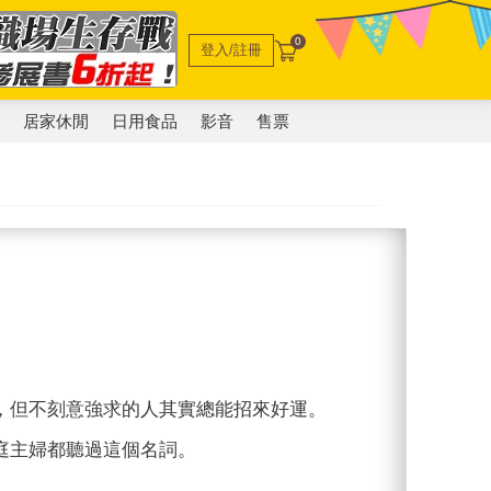
0
登入/註冊
電
居家休閒
日用食品
影音
售票
，但不刻意強求的人其實總能招來好運。
庭主婦都聽過這個名詞。