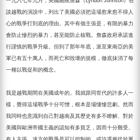
一九六七年九月，美國總統詹森（Lyndon Johnson）在
談越戰的演說中，列出了美國必須把這場愈來愈不得人
心的戰爭打到底的理由。其中有個主張是，有限的暴力
會防止慘烈的暴力，甚至能防止核戰。詹森政府承諾進
行謹慎的戰爭升級。但到了那年年底，派至東南亞的美
軍已有五十萬人，而死亡和毀壞的規模，徹底抹消了每
一種以戰促和的概念。
我是越戰期間在美國成年的。我就跟同世代的許多人一
樣，覺得這場戰爭十分可憎，根本是場悽慘悲劇。然而
我同時也意識到自己對越南及其歷史有多不瞭解、對於
美國與歐洲帝國主義的認知有多貧乏，因而十分難受。
有人主張，遠方的戰爭是可以控制的，或許還服從於更