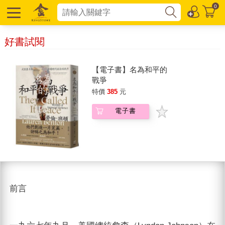
0
好書試閱
【電子書】名為和平的
戰爭
特價
385
元
電子書
前言