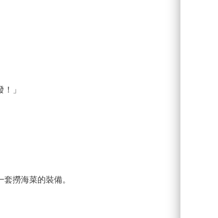
發！」
󠇡套撈海菜的裝備。