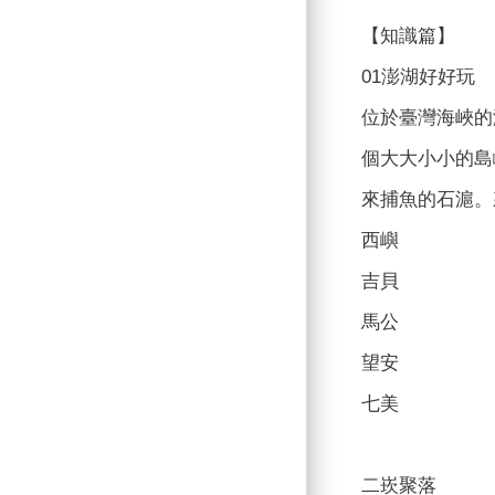
【知識篇】
01澎湖好好玩
位於臺灣海峽的
個󠇡大大小小
來捕魚的石滬。來
西嶼
吉貝
馬公
望安
七美
二崁聚落