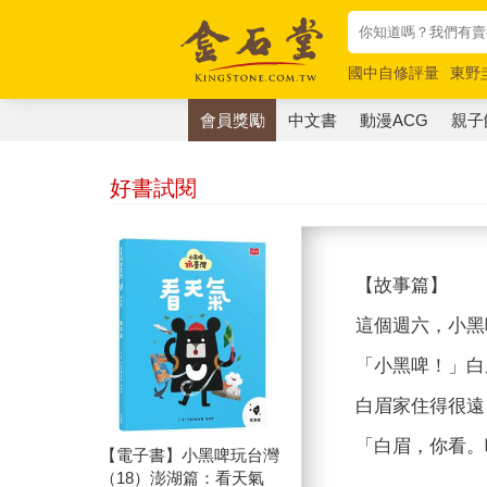
國中自修評量
東野
唯紅花綻放
奧德賽
會員獎勵
中文書
動漫ACG
親子
好書試閱
【故事篇】
這個󠇡週六，小
「小黑啤！」白
白眉家住得󠇡
「白眉，你看。
【電子書】小黑啤玩台灣
（18）澎湖篇：看天氣