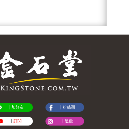
。
加好友
粉絲團
訂閱
追蹤