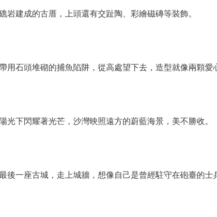
礁岩建成的古厝，上頭還有交趾陶、彩繪磁磚等裝飾。
帶用石頭󠇡堆砌的捕魚陷阱，從高處󠇡望下去，造型就像兩顆愛
陽光下閃耀著光芒，沙灣映照遠方的蔚藍海景，美不勝󠇡收。
最後一󠇡座古城，走上城牆，想像自己是曾經駐守在砲臺的士