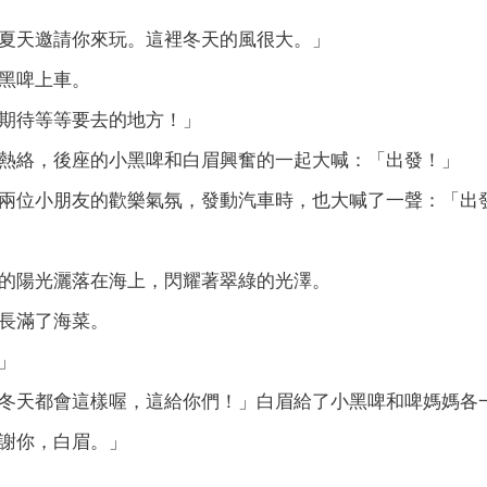
夏天邀請你來玩。這裡冬天的風很大。」
黑啤上車。
我很期待等等要去的地方！」
絡，後座的小黑啤和󠇡白眉興奮的一󠇢起大喊：「出發！」
受到兩位小朋友的歡樂氣氛，發動汽車時，也大喊了一󠇢聲：「出
的陽光灑落在海上，閃耀著翠綠的光澤。
長󠇡滿了海菜。
」
天都會這樣喔，這給你們！」白眉給了小黑啤和󠇡啤媽媽󠇡各一
謝你，白眉。」