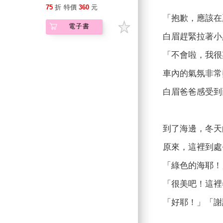
75
折
特價
360
元
「抱歉，應該在
電子書
白眉趕緊拉著小
「不󠇡會啦，
車內的氣氛非常熱
白眉爸爸󠇡感
到了海邊，冬天
原來，這裡到處󠇡
「綠色的海耶！
「很美吧！這裡冬
「好耶！」「謝