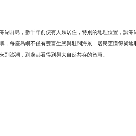
澎湖群島，數千年前便有人類居住，特別的地理位置，讓澎湖
的島嶼，每座島嶼不僅有豐富生態與壯闊海景，居民更懂得󠇡就地
到澎湖，到處󠇡都看得󠇡到與大自然共存的智慧。