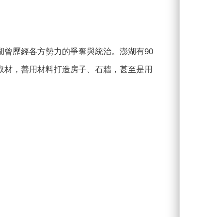
曾歷經各方勢力的爭奪與統治。澎湖有90
取材，善用材料打造房子󠇡、石牆，甚至是用