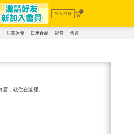
0
登入/註冊
電
居家休閒
日用食品
影音
售票
同學白眉，就住在這裡。