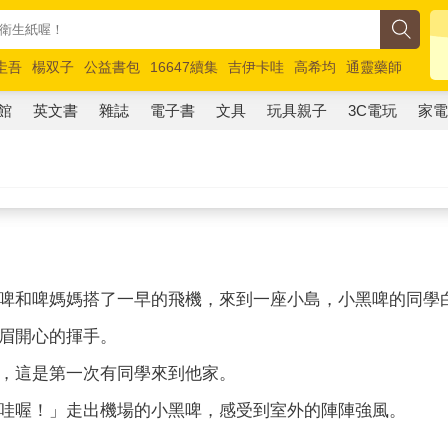
圭吾
楊双子
公益書包
16647續集
吉伊卡哇
高希均
通靈藥師
路邊攤新作
馬斯克
玩具總動員5
超慢跑
館
英文書
雜誌
電子書
文具
玩具親子
3C電玩
家
黑啤和󠇡啤媽媽󠇡搭了一󠇢早的飛機，來到一󠇡座小島，小黑啤的
眉開心的揮手。
很遠，這是第一次有同學來到他家。
哇喔！」走出機場的小黑啤，感受到室外的陣陣強風。