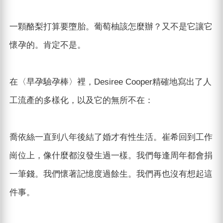
一顆酪梨打算要墮胎。葡萄柚該怎麼辦？又不是它讓它
懷孕的。肯定不是。
在〈早孕驗孕棒〉裡，Desiree Cooper精確地寫出了人
工流產的多樣化，以及它的無所不在：
喬依絲一直到八年後結了婚才有性生活。崔希回到工作
崗位上，像什麼都沒發生過一樣。我們每逢周年都會捐
一筆錢。我們懷著記憶度過餘生。我們再也沒有想起這
件事。