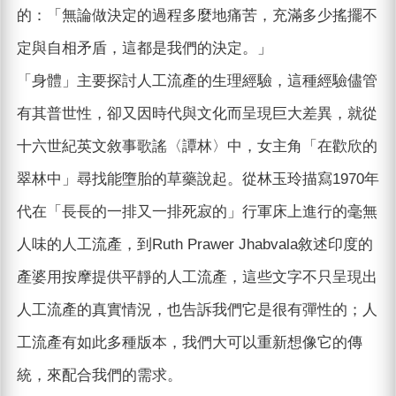
的：「無論做決定的過程多麼地痛苦，充滿多少搖擺不
定與自相矛盾，這都是我們的決定。」
「身體」主要探討人工流產的生理經驗，這種經驗儘管
有其普世性，卻又因時代與文化而呈現巨大差異，就從
十六世紀英文敘事歌謠〈譚林〉中，女主角「在歡欣的
翠林中」尋找能墮胎的草藥說起。從林玉玲描寫1970年
代在「長長的一排又一排死寂的」行軍床上進行的毫無
人味的人工流產，到Ruth Prawer Jhabvala敘述印度的
產婆用按摩提供平靜的人工流產，這些文字不只呈現出
人工流產的真實情況，也告訴我們它是很有彈性的；人
工流產有如此多種版本，我們大可以重新想像它的傳
統，來配合我們的需求。