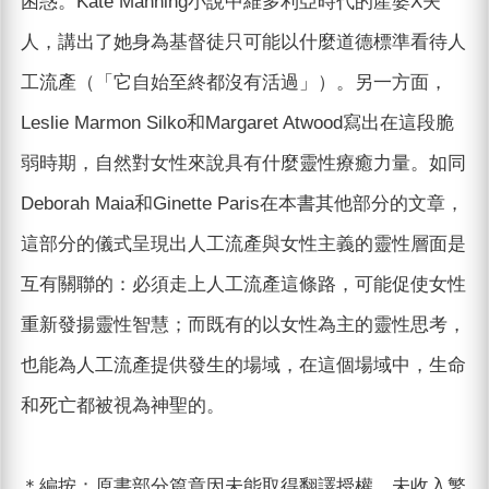
困惑。Kate Manning小說中維多利亞時代的產婆X夫
人，講出了她身為基督徒只可能以什麼道德標準看待人
工流產（「它自始至終都沒有活過」）。另一方面，
Leslie Marmon Silko和Margaret Atwood寫出在這段脆
弱時期，自然對女性來說具有什麼靈性療癒力量。如同
Deborah Maia和Ginette Paris在本書其他部分的文章，
這部分的儀式呈現出人工流產與女性主義的靈性層面是
互有關聯的：必須走上人工流產這條路，可能促使女性
重新發揚靈性智慧；而既有的以女性為主的靈性思考，
也能為人工流產提供發生的場域，在這個場域中，生命
和死亡都被視為神聖的。
＊編按：原書部分篇章因未能取得翻譯授權，未收入繁