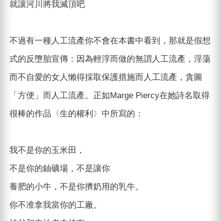
就讓河川將我滅頂吧
不過有一種人工流產你不會在本書中看到，那就是假想
式的反墮胎宣傳：因為輕浮而做的無謂人工流產，淫蕩
而不自愛的女人懶得採取保護措施而人工流產，貪圖
「方便」而人工流產。正如Marge Piercy在她詩名取得
很棒的作品〈生的權利〉中所寫的：
我不是你的玉米田，
不是你的鈾礦場，不是讓你
養肥的小牛，不是你擠奶用的乳牛。
你不准拿我當你的工廠。