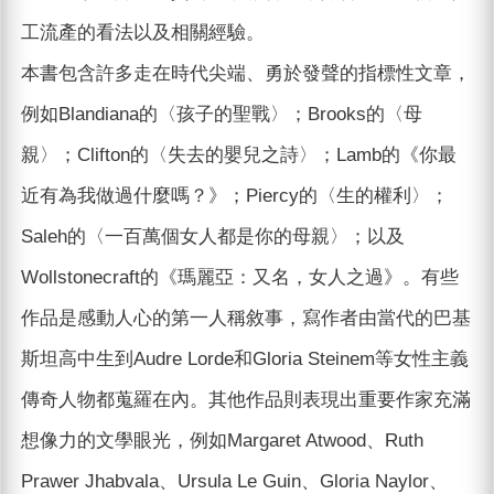
工流產的看法以及相關經驗。
本書包含許多走在時代尖端、勇於發聲的指標性文章，
例如Blandiana的〈孩子的聖戰〉；Brooks的〈母
親〉；Clifton的〈失去的嬰兒之詩〉；Lamb的《你最
近有為我做過什麼嗎？》；Piercy的〈生的權利〉；
Saleh的〈一百萬個女人都是你的母親〉；以及
Wollstonecraft的《瑪麗亞：又名，女人之過》。有些
作品是感動人心的第一人稱敘事，寫作者由當代的巴基
斯坦高中生到Audre Lorde和Gloria Steinem等女性主義
傳奇人物都蒐羅在內。其他作品則表現出重要作家充滿
想像力的文學眼光，例如Margaret Atwood、Ruth
Prawer Jhabvala、Ursula Le Guin、Gloria Naylor、