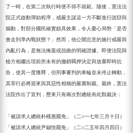
了一時，在第二次執行時便不得不就範。隨後，憲法法
院正式啟動彈劾程序，戒嚴主謀這一方不斷進行詭辯與
煽動，對部分國民確實頗具效果，令人憂心局勢「是否
會走到準內戰狀態？」然而，他公開恣意的施行戒嚴與
內亂行為，是無法掩蓋或扭曲的明確證據。即便法院與
檢方相繼出現前所未有的撤銷羈押決定與放棄即時抗
告，使其一度獲釋，但刑事審判的車輪並未停止轉動，
其罪行必將迎來與其惡性相稱的嚴厲制裁。最終，憲法
法院作出了宣判，歷來只有兩次對總統有此類裁決：
「被請求人總統朴槿惠罷免」（二○一七年三月十日）
「被請求人總統尹錫悅罷免」（二○二五年四月四日）