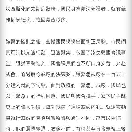
法西斯化的末期症狀時，國民身為憲法守護者，就有義
務挺身抵抗，找回憲政秩序。
短暫的慌亂之後，全體國民紛紛出面糾正局勢。市民們
真可謂以光速行動，迅速聚集，包圍了汝矣島國會議事
堂、阻擋軍警進入，國會議員們也不顧自身安危，奔赴
國會、通過解除戒嚴的決議案，讓緊急戒嚴在一百五十
分鐘內就劃下句點。面對政權的「緊急」戒嚴，國民也
以「緊急」的行動回應。國民與國會攜手，寫下民主歷
史上的偉大功績，成功抵擋了這場戒嚴內亂。就連被動
員執行戒嚴的軍隊與警察都與過往不同，當市民阻擋
時，他們選擇後退，猶豫不前，有時甚至直接無視上級