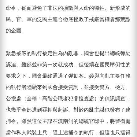
命令，從而避免了非法的擴散與人命的犧牲。新形成的
民、官、軍的泛民主連合徹底挫敗了戒嚴當權者那荒謬
的企圖。
緊急戒嚴的執行被定性為內亂罪，國會也提出總統彈劾
訴追。雖然並非第一次就成功，但後續在國民壓倒性的
要求之下，國會最終通過了彈劾案。參與內亂主要任務
的執行者陸續來到國會接受質詢，並接受警方、檢方、
公搜處（全稱：高階公職者犯罪搜査處）的偵訊調查，
也幾乎全部遭到羈押與起訴。對於內亂主謀也發布了逮
捕令。雖然這位主謀在漢南洞的總統官邸中，將警衛處
當作私人武裝士兵，阻止逮捕令的執行，但這也只擋得