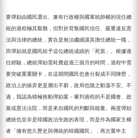
要彈劾由國民選出、兼有行政權與國軍統帥權的現任總
統的過程極其艱難，但對於背叛國民信任、嚴重違反憲
法與法律的總統，實在是無法繼續讓其擔任總統一職，
而彈劾就是國民給予這位總統成績的「死當」。根據過
往經驗，總統彈劾需耗費超過三個月的時間，過程中需
要突破重重關卡，在這期間國民也會分裂成不同陣營，
政治上的操弄更是層出不窮，政局也隨之動蕩不安。不
過，我認為積極推動彈劾案－審判過程的不是國會、政
黨或憲法法院，而是來自國民的判斷與能量。兩度彈劾
總統也並非是韓國政治失敗的表現，而是作為國家主權
者「擁有悠久歷史與傳統的韓國國民」，再次重申主