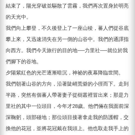
結束了，陽光穿破並驅散了雲霧，我們再次置身於明亮
的天光中。
我們向上攀登，不久後登上了一座山稜，蕃人們從谷底
攀上來，又迅速消失在另一側的山谷中。我們的通譯指
向西方。我們今天旅行的目的地──力里社──就位於我
們腳下的谷地。
夕陽紫紅色的光芒逐漸暗沉，神祕的夜幕降臨世間。
我們朝著山谷的方向，沿著陡峭荒僻的小徑而下。走到
半路，突然有個蕃人帶著妻子從樹叢裡冒出來；那是力
里社的其中一位頭目，今年才28歲。他們倆在我面前深
深鞠躬，頭部碰地；那位頭目接著拿走我的防護帽，交
換他的花冠，並將花冠戴在我頭上。他也取走我手上的