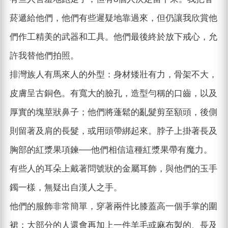
菸遞給他們，他們有些遲疑地靠過來，但仍讓我欣賞他
們作工精美的武器和工具。他們最後終於放下戒心，允
許我替他們拍照。
排灣族人有馬來人的外型：身材矮壯有力，骨架不大，
皮膚呈古銅色。有寬大的臉孔，造型勻稱的口齒，以及
厚實的塊莖狀鼻子；他們將蓬鬆的亂髮剪至額頭，後側
則留著及肩的長髮，或用頭帶綁起來。脖子上掛著長及
胸部的紅漿果項鍊──他們相信這種紅漿果帶有魔力。
有些人的耳朵上戴著問號狀的金屬耳飾，與他們的玉手
鐲一樣，無疑出自漢人之手。
他們的服飾非常簡單，穿著兩件比膝蓋高一個手掌的圍
裙；大部分的人還會再加上一件羊毛或麻布製的、長及