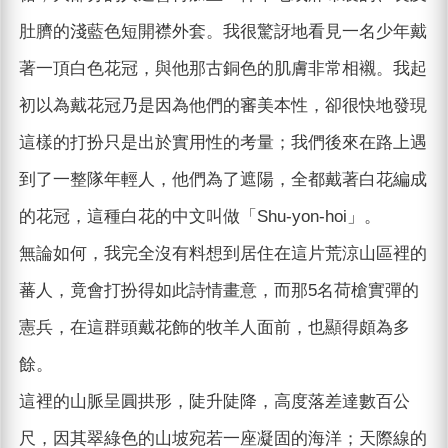
肚臍的淺藍色短開襟外套。我很驚訝地看見一名少年戴
著一頂白色花冠，與他那古銅色的肌膚非常相襯。我起
初以為戴花冠乃是因為他們的審美本性，卻很快地發現
這樣的打扮只是出於實用性的考量；我們後來在路上遇
到了一整隊年輕人，他們為了遮陽，全都戴著白花編成
的花冠，這種白花的中文叫做「Shu-yon-hoi」。
無論如何，我完全沒有料想到居住在這片荒涼山區裡的
蕃人，竟會打扮得如此詩情畫意，而那5名荷槍實彈的
憲兵，在這群頭戴花飾的牧羊人面前，也顯得頗為多
餘。
這裡的山脈呈圓拱形，陡升陡降，高度落差達數百公
尺，因其翠綠色的山坡宛若一座凝固的海洋；天際線的