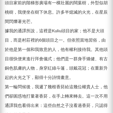
頭目家前的階梯形廣場有一棵壯麗的闊葉樹，外型似胡
桃樹，我便坐在樹下休息。許多半熄滅的火光，在星辰
間閃爍著光芒。
據我的通譯所說，這裡是Kuliu頭目的家；他不是大頭
目，而是村莊裡的6個頭目之一。但依照當地習俗，由
於他是第一個和我致意的人，他有權利接待我。其他頭
目很快便來進行拜會儀式；他們是一群身手矯健、有古
銅色肌膚的人物，身穿紅綠斗篷，頭戴花冠；在重新升
起的火光之下，顯得十分詩情畫意。
第一輪問候後，我遞了幾根香菸給這幾位權貴人士，他
們卻困惑地打量著香菸，在手上轉來轉去。這一次不用
通譯我也看得出來：這些自然之子沒看過香菸，只認得