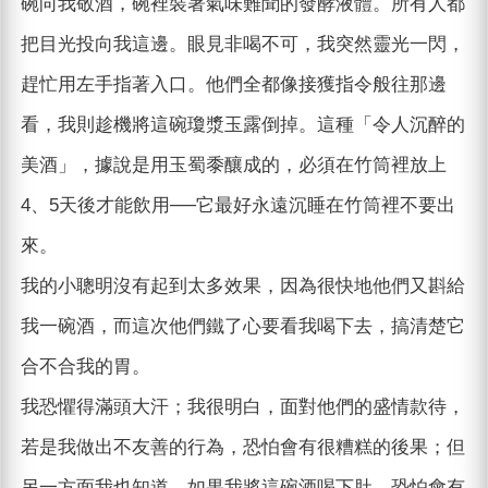
碗向我敬酒，碗裡裝著氣味難聞的發酵液體。所有人都
把目光投向我這邊。眼見非喝不可，我突然靈光一閃，
趕忙用左手指著入口。他們全都像接獲指令般往那邊
看，我則趁機將這碗瓊漿玉露倒掉。這種「令人沉醉的
美酒」，據說是用玉蜀黍釀成的，必須在竹筒裡放上
4、5天後才能飲用──它最好永遠沉睡在竹筒裡不要出
來。
我的小聰明沒有起到太多效果，因為很快地他們又斟給
我一碗酒，而這次他們鐵了心要看我喝下去，搞清楚它
合不合我的胃。
我恐懼得滿頭大汗；我很明白，面對他們的盛情款待，
若是我做出不友善的行為，恐怕會有很糟糕的後果；但
另一方面我也知道，如果我將這碗酒喝下肚，恐怕會有