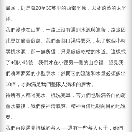
盡頭，則是寬20至30英里的西部平原，以及蔚藍的太平
洋。
我們漫步在山間，一路上沒有遇到水源與遮蔭，路途因
此更加痛苦煎熬。我們全都口渴得要死，花了數個小時
尋找水源，卻一無所獲，只見處處乾枯的水道。這樣找
了4個小時後，我們才在小徑另一側的山谷裡，望見我
們魂牽夢縈的小型泉水；然而它的流速和水量必須多出
10倍，才夠滿足我們整隊人渴求的唇舌。
待所有人都喝完水、梳洗完畢，苦力們也裝滿各自的葫
蘆水壺後，我們便神清氣爽、精神百倍地朝向目的地進
發。
我們再度遇見持械的蕃人──還有一些蕃人女子，她們