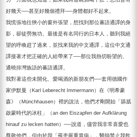
好幾天──甚至好幾個禮拜──身體都好不起來。
我慌張地往狹小的窗外張望，想找到那位蕃語通譯的身
影，卻徒勞無功。最後是有名同行的日本人，聽到我絕
望的呼喚趕了過來，並找來我的中文通譯，這位中文通
譯接著才把正確的人給帶來了──那位我熱切盼望的、
通曉排灣族語的蕃語通譯。
我對著這些未開化、愛喝酒的新朋友們──套用德國作
家伊默曼（Karl Leberecht Immermann）在《明希豪
森》（Münchhausen）裡的說法，他們才剛開始「舔舐
啟蒙時代的冰柱」（an den Eiszapfen der Aufklärung
hinauf zu lecken hatten）──說道，儘管我非常喜愛也
尊敬他們，但由於我「罹患嚴重胃病」，醫師禁止我飲