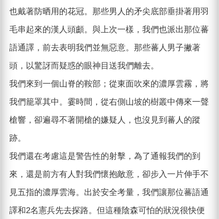
也戴著防晒用的花冠。那些男人的矛尖底部垂掛著用羽
毛串起來的漢人頭顱。與上次一樣，我們也派出那位蕃
語通譯，前去表明我們並無惡意。那些蕃人男子撇著
頭，以驚訝而疑惑的眼神目送我們離去。
我們來到一個山脊的鞍部；從東面吹來的濃厚雲霧，將
我們籠罩其中。霎時間，從右側山坡的樹叢中傳來一聲
槍響，卻遍尋不著開槍的嫌疑人，也沒見到蕃人的蹤
跡。
我們還在考慮這是警告性的射擊，為了通報我們的到
來，還是前方有人對我們懷抱敵意，卻步入一片伸手不
見五指的濃厚雲海。出於安全考量，我們讓那位蕃語通
譯和2名憲兵先去探路。但這種陰森可怕的狀況很快便