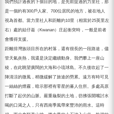
我們預計過夜的下個目的地，是先前提過的力里社，那
是一個約有300戶人家、700位居民的地方，被在地人
視為首都。當力里社人和距離約10里（相當於25英里左
右）處的姑仔崙（Kwanan）庄起衝突時，一般是前者
會獲得支援。
距離排灣族頭目所在的村落，還有很長的一段路途，儘
管天氣炎熱，我還是決定繼續動身。我們攀上一座山
稜，在此眺望廣闊的大海和小琉球島。不久後吹起了一
陣清涼的微風，稍微緩解了旅途的勞累。遠方有時可見
一絲絲的煙霧，暗示那裡有零星的蕃人住所。多處高原
打斷了起伏的山脈。嚴重龜裂的土地，彷彿張開嘴討水
喝的口渴之人，只有西南季風帶來豐沛的雨水。這時