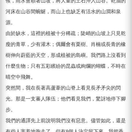
候，雨水會順著山坡，將大量的土石沖入山谷。乾涸的
河床在山谷間蜿蜒，而山上也缺乏有活水的山澗和泉
源。
由於缺水，這裡的植被十分稀疏；陡峭的山坡上只見乾
瘦的青草，少有灌木；偶爾會有栗樹、肖楠或長青的橡
樹伸向蔚藍的天空，形成植被的島嶼。我們路上沒看到
什麼生物；只有五彩繽紛的昆蟲或絢爛的蝴蝶，不時在
晴空中飛舞。
突然間，我在長著高蘆葦的山脊上看見長矛矛尖的閃
光。那是一支蕃人隊伍；他們看見我們，驚訝地停下腳
步。
我們的通譯先上前說明我們沒有惡意。儘管如此，還是
有些人害羞地跑走了，但有8個人決定留下來。我把香