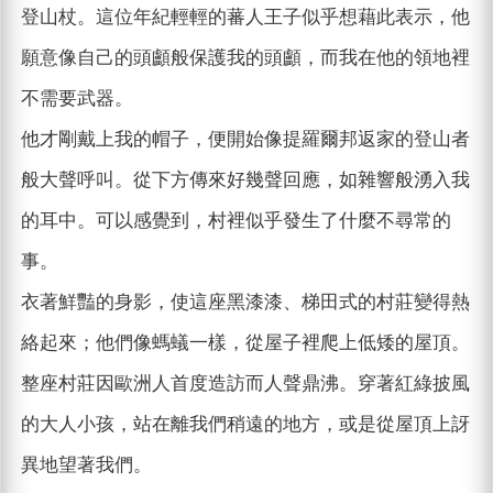
登山杖。這位年紀輕輕的蕃人王子似乎想藉此表示，他
願意像自己的頭顱般保護我的頭顱，而我在他的領地裡
不需要武器。
他才剛戴上我的帽子，便開始像提羅爾邦返家的登山者
般大聲呼叫。從下方傳來好幾聲回應，如雜響般湧入我
的耳中。可以感覺到，村裡似乎發生了什麼不尋常的
事。
衣著鮮豔的身影，使這座黑漆漆、梯田式的村莊變得熱
絡起來；他們像螞蟻一樣，從屋子裡爬上低矮的屋頂。
整座村莊因歐洲人首度造訪而人聲鼎沸。穿著紅綠披風
的大人小孩，站在離我們稍遠的地方，或是從屋頂上訝
異地望著我們。