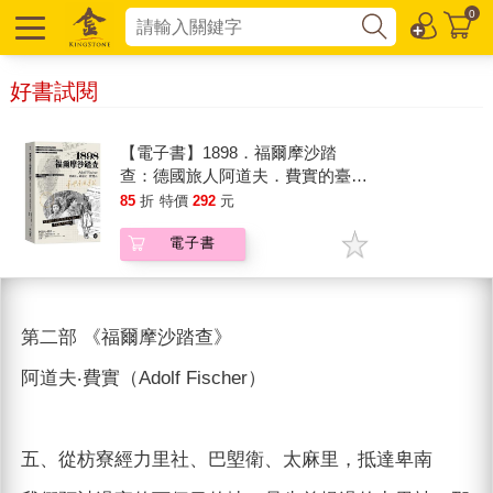
0
好書試閱
【電子書】1898．福爾摩沙踏
查：德國旅人阿道夫．費實的臺灣
漫遊手記
85
折
特價
292
元
電子書
第二部 《福爾摩沙踏查》
阿道夫‧費實（Adolf Fischer）
五、從枋寮經力里社、巴塱衛、太麻里，抵達卑南