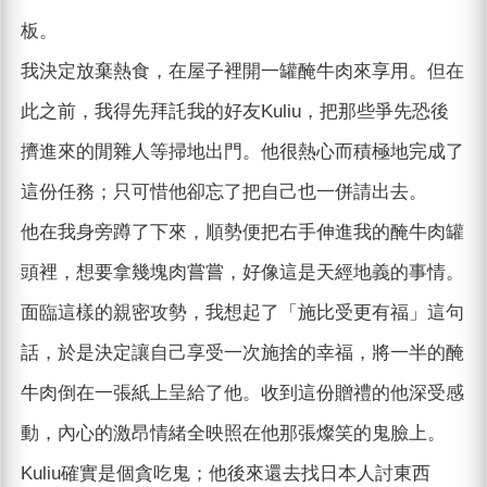
板。
我決定放棄熱食，在屋子裡開一罐醃牛肉來享用。但在
此之前，我得先拜託我的好友Kuliu，把那些爭先恐後
擠進來的閒雜人等掃地出門。他很熱心而積極地完成了
這份任務；只可惜他卻忘了把自己也一併請出去。
他在我身旁蹲了下來，順勢便把右手伸進我的醃牛肉罐
頭裡，想要拿幾塊肉嘗嘗，好像這是天經地義的事情。
面臨這樣的親密攻勢，我想起了「施比受更有福」這句
話，於是決定讓自己享受一次施捨的幸福，將一半的醃
牛肉倒在一張紙上呈給了他。收到這份贈禮的他深受感
動，內心的激昂情緒全映照在他那張燦笑的鬼臉上。
Kuliu確實是個貪吃鬼；他後來還去找日本人討東西