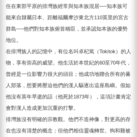
住在東部平原的排灣族經常與知本族混居──知本族可
能來自隸屬日本、距離福爾摩沙東北方110英里的宮古
群島──他們對知本族俯首稱臣，並承認知本族的優勢
地位。
在排灣族人的記憶中，有位名叫卓杞篤（Tokitok）的人
物，享有崇高的威望。他生活於本世紀的60至70年代，
曾經是一位影響力很大的頭目；他成功地聯合所有的蕃
人部落，想要將壓迫他們的漢人驅逐出這座島嶼。假如
他沒有英年早逝的話（他死於1873年），這項計畫肯定
會對漢人造成更加沉重的打擊。
排灣族沒有明確的宗教觀。他們不造神像，對更高的存
在也沒有清楚的概念；但他們相信靈魂轉世。狗和雞被