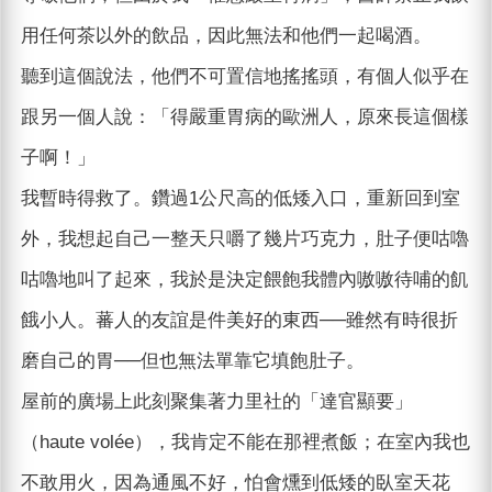
用任何茶以外的飲品，因此無法和他們一起喝酒。
聽到這個說法，他們不可置信地搖搖頭，有個人似乎在
跟另一個人說：「得嚴重胃病的歐洲人，原來長這個樣
子啊！」
我暫時得救了。鑽過1公尺高的低矮入口，重新回到室
外，我想起自己一整天只嚼了幾片巧克力，肚子便咕嚕
咕嚕地叫了起來，我於是決定餵飽我體內嗷嗷待哺的飢
餓小人。蕃人的友誼是件美好的東西──雖然有時很折
磨自己的胃──但也無法單靠它填飽肚子。
屋前的廣場上此刻聚集著力里社的「達官顯要」
（haute volée），我肯定不能在那裡煮飯；在室內我也
不敢用火，因為通風不好，怕會燻到低矮的臥室天花