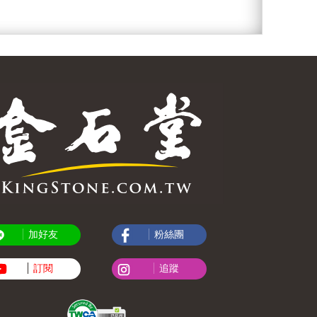
加好友
粉絲團
訂閱
追蹤