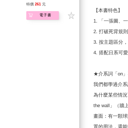
特價
261
元
【本書特色】
電子書
1. 「一張圖
2. 打破死背
3. 按主題區
4. 搭配日系
★介系詞「on
我們都學過介系
為什麼某些情況下，
the wall
畫面：有一顆球
置的用法，還能