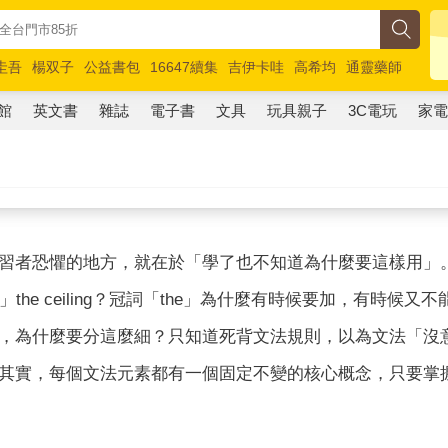
圭吾
楊双子
公益書包
16647續集
吉伊卡哇
高希均
通靈藥師
路邊攤新作
馬斯克
玩具總動員5
超慢跑
館
英文書
雜誌
電子書
文具
玩具親子
3C電玩
家
習者恐懼的地方，就在於「學了也不知道為什麼要這樣用」
」the ceiling？冠詞「the」為什麼有時候要加，有時
，為什麼要分這麼細？只知道死背文法規則，以為文法「沒
其實，每個文法元素都有一個固定不變的核心概念，只要掌