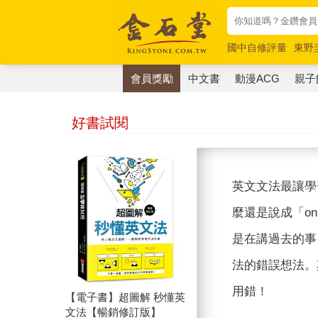
國中自修評量
東野
唯紅花綻放
奧德賽
會員獎勵
中文書
動漫ACG
親子
好書試閱
英文文法最讓學
麼還是說成「on
是在講過去的事
法的錯誤想法。
用錯！
【電子書】超圖解 秒懂英
文法【暢銷修訂版】