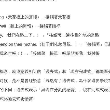
he ceiling（天花板上的蒼蠅）→接觸著天花板
n the wall（牆上的海報）→接觸著牆壁
the way.（我們在路上了。）→「接觸著」通往目的地的道路
en depend on their mother.（孩子們依賴母親。）→「接
n me!（我來付帳！）→「接觸著」帳單：帳單貼著我→我付帳
概念，就連意義相近的「過去式」和「現在完成式」都能區
時候，是不是曾經疑惑「既然有了過去式，為什麼還要學現
的不同：過去式表示「與現在分割的感覺」、現在完成式表
式比過去式更恰當：