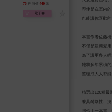
栽專家教你用120種人氣
75
折
特價
449
元
植物，打造「會呼吸的綠
即使是在室內的
電子書
意空間」
也能讓你喜歡的
本書作者佐藤桃
不僅是建商愛用
為了讓更多人輕
她將多年累積的
整理成人人都能
精選出120種
兼具耐陰性、澆
陪你用一本書，