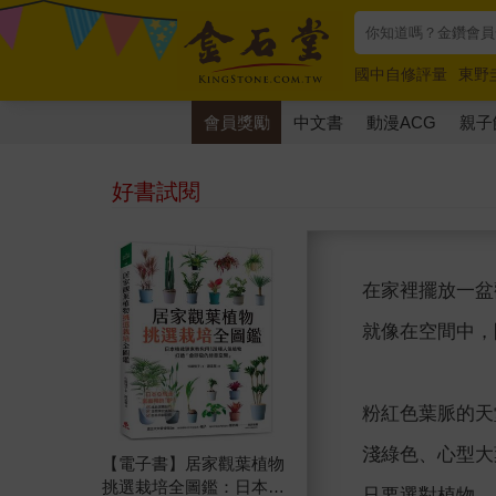
國中自修評量
東野
唯紅花綻放
奧德賽
會員獎勵
中文書
動漫ACG
親子
好書試閱
在家裡擺放一盆
就像在空間中，
粉紅色葉脈的天
淺綠色、心型大
【電子書】居家觀葉植物
挑選栽培全圖鑑：日本植
只要選對植物、