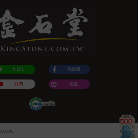
加好友
粉絲團
訂閱
追蹤
000-6