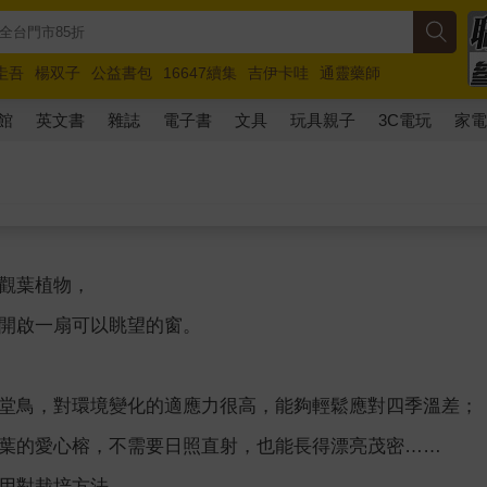
圭吾
楊双子
公益書包
16647續集
吉伊卡哇
通靈藥師
路邊攤新作
馬斯克
玩具總動員5
超慢跑
館
英文書
雜誌
電子書
文具
玩具親子
3C電玩
家
觀葉植物，
開啟一扇可以眺望的窗。
堂鳥，對環境變化的適應力很高，能夠輕鬆應對四季溫差；
葉的愛心榕，不需要日照直射，也能長得漂亮茂密……
用對栽培方法，