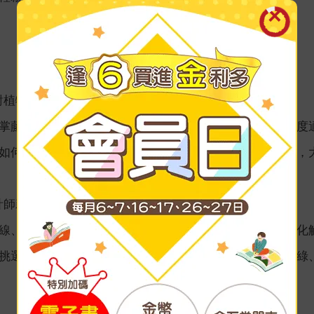
「選對植物」開始，為自己打造「會呼吸」的綠色療癒空間
掌藤、不需要常澆水的西瓜皮椒草……書中不僅集結了溫度
如何依照家中的日照、通風等條件，挑選符合環境的植物，
栽設計師親自教學，以「植物」創造「風格」的空間配置法
線、採光、空調風向，到樹形、葉形與葉色的搭配，系統化
挑選葉形獨特的大型捲葉榕；或是依照空間色系，挑選深綠