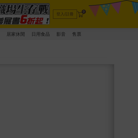
0
登入/註冊
電
居家休閒
日用食品
影音
售票