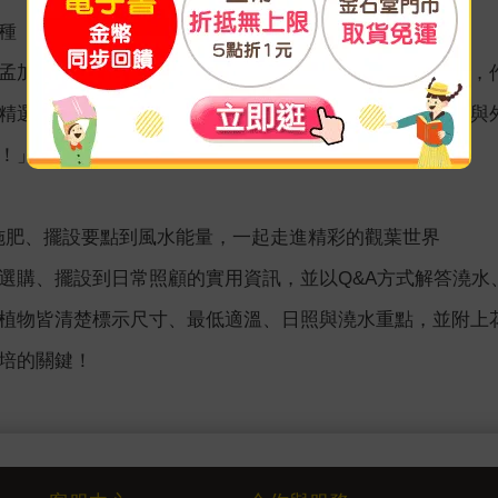
120種「新手友善」室內植物，最全面的觀葉圖鑑工具書
孟加拉榕、柱狀仙人掌，還是桌面型的龍舌蘭、姬龜背芋，作
精選出最適合新手栽種的人氣觀葉植物，並搭配清楚照片與
！」的命定植物。
澆水施肥、擺設要點到風水能量，一起走進精彩的觀葉世界
選購、擺設到日常照顧的實用資訊，並以Q&A方式解答澆水
植物皆清楚標示尺寸、最低適溫、日照與澆水重點，並附上
培的關鍵！