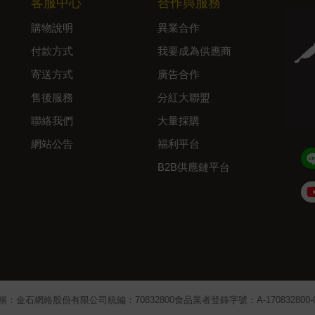
客服中心
合作與服務
購物說明
異業合作
付款方式
我要成為供應商
寄送方式
廣告合作
售後服務
分紅大聯盟
聯絡我們
大量採購
網站公告
福利平台
B2B供應鏈平台
Admin
稱：金石網絡股份有限公司
統編：70832800
食品業者登錄字號：A-170832800-00