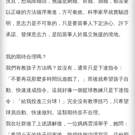
況且，想戒除癮頭，無論是網癮、菸癮、酒癮，都需要
以正確的方法循序漸進，方可奏效。科學家早就實驗證
明，意志力是不可靠的，只是要當事人下定決心、許下
承諾、發揮意志力，是陷當事人於孤立無援的境地。
我的期待合理嗎？
我們有教孩子方法嗎？並沒有，通常只是下達指令：
「不要再花那麼多時間玩遊戲了。」而後就希望孩子自
動、快速達成指令。這就好像一個籃球教練只是下達指
令：「給我投進三分球！」完全沒有教導技巧，只希望
球員自動、快速做到。這類期待並不合理。
我在社群做了上述講解後，一位媽媽雲清舉手，她問：
「希望小五的孩子回家後，能趕快把功課寫完，這份期