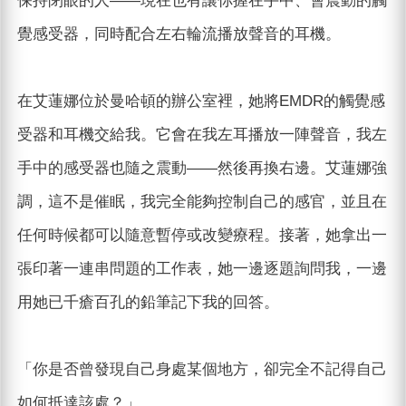
保持閉眼的人——現在也有讓你握在手中、會震動的觸
覺感受器，同時配合左右輪流播放聲音的耳機。
在艾蓮娜位於曼哈頓的辦公室裡，她將EMDR的觸覺感
受器和耳機交給我。它會在我左耳播放一陣聲音，我左
手中的感受器也隨之震動——然後再換右邊。艾蓮娜強
調，這不是催眠，我完全能夠控制自己的感官，並且在
任何時候都可以隨意暫停或改變療程。接著，她拿出一
張印著一連串問題的工作表，她一邊逐題詢問我，一邊
用她已千瘡百孔的鉛筆記下我的回答。
「你是否曾發現自己身處某個地方，卻完全不記得自己
如何抵達該處？」