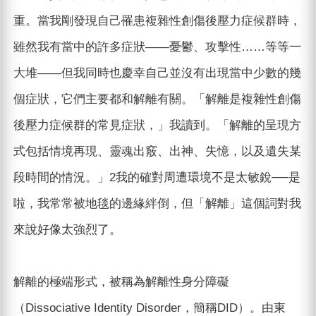
重。當我剛發現自己罹患複雜性創傷後壓力症候群時，
雖然我有當中的許多症狀——憂鬱、攻擊性……等等一
大堆——但我同時也慶幸自己並沒有出現當中少數的幾
個症狀，它們主要都和解離有關。「解離是複雜性創傷
後壓力症候群的常見症狀，」我讀到。「解離的呈現方
式包括情境再現、靈魂出竅、出神、失憶，以及遺失某
段時間的情況。」2我的確對周遭環境不是太敏銳──是
啦，我常常被地毯的邊緣絆倒，但「解離」這個詞對我
來說好像太強烈了。
解離的極端形式，被稱為解離性身分障礙
（Dissociative Identity Disorder，簡稱DID）。由東