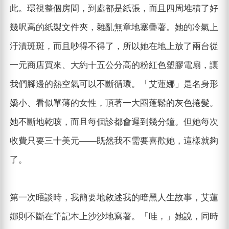
此。環視整個房間，到處都是紙張，而且四周堆積了好
幾呎高的紙製文件夾，雜亂無章地塞疊著。她的冷氣上
汙漬斑斑，而且吵得不得了，所以她在地上放了兩台從
一元商店買來、大約十五公分高的粉紅色塑膠電扇，讓
我們腳邊的熱空氣可以不斷循環。「艾蓮娜」是名身形
嬌小、看似單薄的女性，頂著一大圈蓬鬆的灰色捲髮。
她不斷地乾咳，而且每個診都會遲到幾分鐘。但她每次
收費只要三十美元——既然我不需要喜歡她，這樣就夠
了。
第一次晤談時，我簡要地敘述我的暗黑人生故事，艾蓮
娜則不斷在筆記本上沙沙地寫著。「哇，」她說，同時