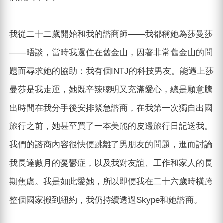
我從二十二歲開始和我的諮商師——我都稱她為莎曼莎
——晤談，當時我還住在舊金山，因著非常舊金山的問
題而尋求她的協助：我有個INTJ的科技男友。能遇上莎
曼莎是我走運，她既辛辣聰明又充滿愛心，總是願意騰
出時間在我分手後安排緊急諮商，在我第一次獨自出國
旅行之前，她甚至買了一本美麗的皮邊旅行日記送我。
我們的諮商內容很快便跳離了男朋友的問題，進而討論
我長達數月的憂鬱症，以及我對友誼、工作和家人的長
期焦慮。我是如此愛她，所以即便我在二十六歲時橫跨
整個國家搬到紐約，我仍持續透過Skype和她諮商。