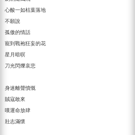
心酸一如枯葉落地
不願說
孤傲的情話
寵到戰袍狂妄的花
星月暗暝
刀光閃爍哀悲
身迷離聲憤慨
賊寇敢來
嘆運命放肆
壯志滿懷