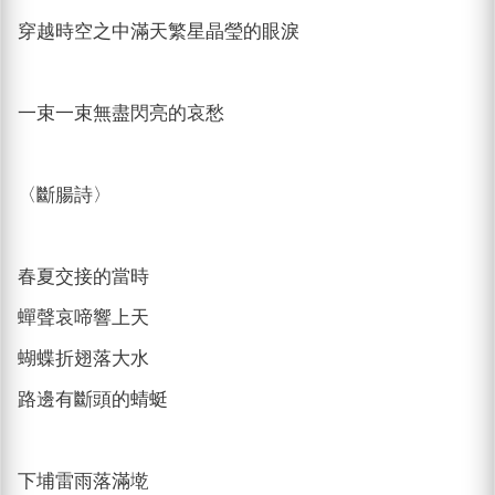
穿越時空之中滿天繁星晶瑩的眼淚
一束一束無盡閃亮的哀愁
〈斷腸詩〉
春夏交接的當時
蟬聲哀啼響上天
蝴蝶折翅落大水
路邊有斷頭的蜻蜓
下埔雷雨落滿墘