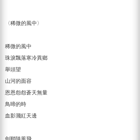
〈稀微的風中〉
稀微的風中
珠淚飄落寒冷異鄉
舉頭望
山河的面容
恩恩怨怨蒼天無量
鳥啼的時
血影濺紅天邊
劍鞘隨風飛