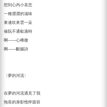
想到心內小哀悲
一種澀澀的滋味
東邊吹來雲一朵
催阮不通歇過時
啊——心稀微
啊——斷腸詩
〈夢的河流〉
在夢的河流遇見了我
拖長的身影憔悴面容