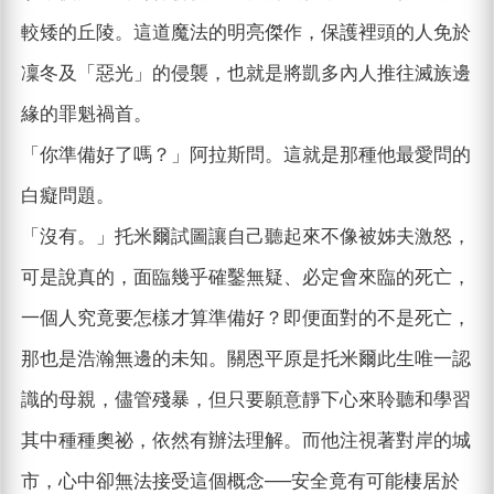
較矮的丘陵。這道魔法的明亮傑作，保護裡頭的人免於
凜冬及「惡光」的侵襲，也就是將凱多內人推往滅族邊
緣的罪魁禍首。
「你準備好了嗎？」阿拉斯問。這就是那種他最愛問的
白癡問題。
「沒有。」托米爾試圖讓自己聽起來不像被姊夫激怒，
可是說真的，面臨幾乎確鑿無疑、必定會來臨的死亡，
一個人究竟要怎樣才算準備好？即便面對的不是死亡，
那也是浩瀚無邊的未知。關恩平原是托米爾此生唯一認
識的母親，儘管殘暴，但只要願意靜下心來聆聽和學習
其中種種奧祕，依然有辦法理解。而他注視著對岸的城
市，心中卻無法接受這個概念──安全竟有可能棲居於