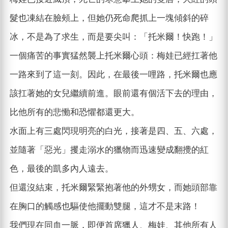
髮也凍結在臉頰上，但她仍死命爬抓上一塊傾斜的碎
冰，不是為了求生，而是要尖叫：「托米爾！快跑！」
一個痛苦的事實猛然襲上托米爾心頭：梅娃已經扛著他
一路來到了這一刻。因此，在最後一哩路，托米爾也應
該扛著她的女兒繼續前進。眼前還有個活下去的理由，
比他所有的悲慟和恐懼都還更大。
水面上有三處閃現明亮的白光，接著是四、五、六處，
並隨著「惡光」攫走溺水的獵物而迅速變成翻攪的紅
色，最後的凱多內人遠去。
但還沒結束，托米爾緊緊抱著他的外甥女，而她頭部靠
在胸口的觸感也驅使他擺動雙腿，這才不是末路！
我們現在同血一脈，即便首席獵人、梅娃、其他所有人