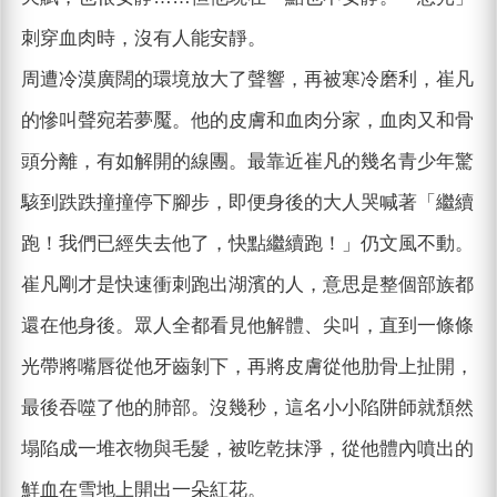
刺穿血肉時，沒有人能安靜。
周遭冷漠廣闊的環境放大了聲響，再被寒冷磨利，崔凡
的慘叫聲宛若夢魘。他的皮膚和血肉分家，血肉又和骨
頭分離，有如解開的線團。最靠近崔凡的幾名青少年驚
駭到跌跌撞撞停下腳步，即便身後的大人哭喊著「繼續
跑！我們已經失去他了，快點繼續跑！」仍文風不動。
崔凡剛才是快速衝刺跑出湖濱的人，意思是整個部族都
還在他身後。眾人全都看見他解體、尖叫，直到一條條
光帶將嘴唇從他牙齒剝下，再將皮膚從他肋骨上扯開，
最後吞噬了他的肺部。沒幾秒，這名小小陷阱師就頹然
塌陷成一堆衣物與毛髮，被吃乾抹淨，從他體內噴出的
鮮血在雪地上開出一朵紅花。