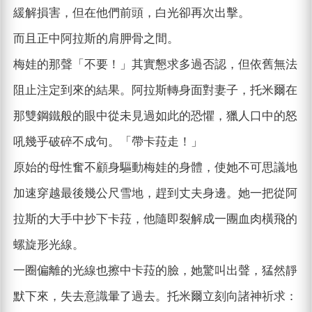
緩解損害，但在他們前頭，白光卻再次出擊。
而且正中阿拉斯的肩胛骨之間。
梅娃的那聲「不要！」其實懇求多過否認，但依舊無法
阻止注定到來的結果。阿拉斯轉身面對妻子，托米爾在
那雙鋼鐵般的眼中從未見過如此的恐懼，獵人口中的怒
吼幾乎破碎不成句。「帶卡菈走！」
原始的母性奮不顧身驅動梅娃的身體，使她不可思議地
加速穿越最後幾公尺雪地，趕到丈夫身邊。她一把從阿
拉斯的大手中抄下卡菈，他隨即裂解成一團血肉橫飛的
螺旋形光線。
一圈偏離的光線也擦中卡菈的臉，她驚叫出聲，猛然靜
默下來，失去意識暈了過去。托米爾立刻向諸神祈求：