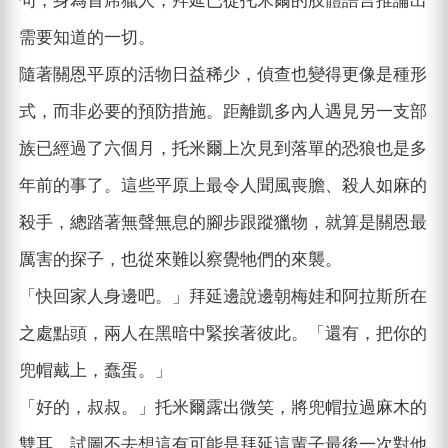
句，身為首席獵人，拜延已從托米爾的肢體語言推論出
需要知道的一切。
隨著關恩平原的活物日益稀少，偵查也變得更像是種形
式，而非必要的預防措施。距離凱多內人遇見另一支部
族已經過了六個月，托米爾上次見到落單的恐狼也是多
年前的事了。這些平原上最令人聞風喪膽、殺人如麻的
殺手，總踏著無聲無息的腳步跟蹤獵物，就算是關恩最
厲害的探子，也從來難以察覺牠們的來襲。
「快回家人身邊吧。」拜延邊說邊朝梅娃和阿拉斯所在
之處點頭，兩人在黑暗中緊挨著彼此。「還有，把你的
兜帽戴上，蠢蛋。」
「好的，叔叔。」托米爾露出微笑，將兜帽拉過麻木的
雙耳，試圖不去想這有可能是拜延這輩子最後一次對他