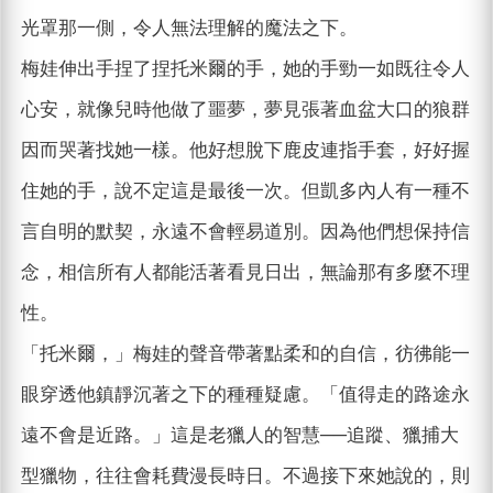
光罩那一側，令人無法理解的魔法之下。
梅娃伸出手捏了捏托米爾的手，她的手勁一如既往令人
心安，就像兒時他做了噩夢，夢見張著血盆大口的狼群
因而哭著找她一樣。他好想脫下鹿皮連指手套，好好握
住她的手，說不定這是最後一次。但凱多內人有一種不
言自明的默契，永遠不會輕易道別。因為他們想保持信
念，相信所有人都能活著看見日出，無論那有多麼不理
性。
「托米爾，」梅娃的聲音帶著點柔和的自信，彷彿能一
眼穿透他鎮靜沉著之下的種種疑慮。「值得走的路途永
遠不會是近路。」這是老獵人的智慧──追蹤、獵捕大
型獵物，往往會耗費漫長時日。不過接下來她說的，則