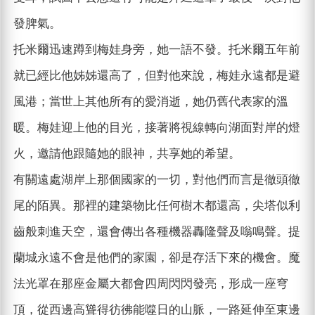
發脾氣。
托米爾迅速蹲到梅娃身旁，她一語不發。托米爾五年前
就已經比他姊姊還高了，但對他來說，梅娃永遠都是避
風港；當世上其他所有的愛消逝，她仍舊代表家的溫
暖。梅娃迎上他的目光，接著將視線轉向湖面對岸的燈
火，邀請他跟隨她的眼神，共享她的希望。
有關遠處湖岸上那個國家的一切，對他們而言是徹頭徹
尾的陌異。那裡的建築物比任何樹木都還高，尖塔似利
齒般刺進天空，還會傳出各種機器轟隆聲及嗡鳴聲。提
蘭城永遠不會是他們的家園，卻是存活下來的機會。魔
法光罩在那座金屬大都會四周閃閃發亮，形成一座穹
頂，從西邊高聳得彷彿能噬日的山脈，一路延伸至東邊