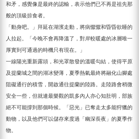
和矛，感覺像是最終的認輸，表示他們已不再是祖先那
般的頂級掠食者。
「動身吧。」拜延在湖濱走動，將病懨懨和昏昏欲睡的
人拉起。「今晚不會再降溫了，對岸較暖處的冰層唯一
厚實到可通過的時機只有現在。」
一線陽光重新露頭，和光罩散發的溫暖勾結，使得平原
及提蘭城之間的湖冰變薄，夏季熱氣最終將融化山腳處
阻礙通行的積雪，開啟通往提蘭的陸路。走陸路會稍微
安全一些，但就連最樂觀的凱多內人亦心知肚明，部族
絕不可能撐到那個時候。「惡光」已奪走太多能狩獵的
動物，以及他們可以儲存來度過「幽深長夜」的夏季作
物。