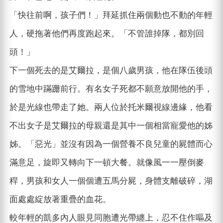
「快往前啊，孩子們！」拜延抓住兩個動也不動的年輕
人，硬拖著他們再度跑起來。「不管誰掉隊，都別回
頭！」
下一個死去的是艾爾拉，是個八歲男孩，他在隊伍後頭
的雪地中蹣跚前行。有名女子死都不願意放開他的手，
於是光線也帶走了她。兩人位於托米爾視線邊緣，他看
不出女子是艾爾拉的母親還是其中一個相當寵愛他的姊
姊。「惡光」並沒有因為一個營養不良兒童的屍體而心
滿意足，旋即又轉向下一頓大餐。就像風一一壓倒麥
稈，男孩和女人一個個遭五馬分屍，身體支離破碎，湖
面處處綻放著重疊的血花。
較年輕的凱多內人眼見同胞遭光帶纏上，忍不住作嘔及