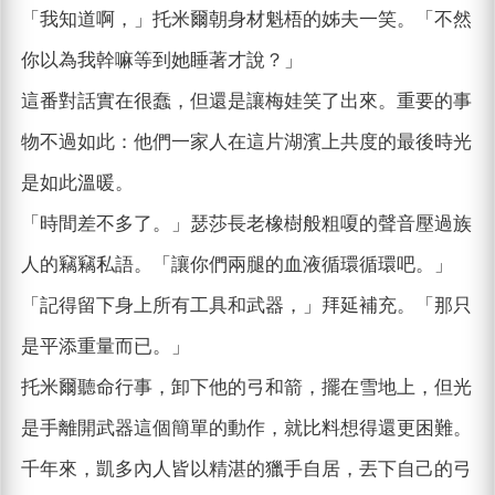
「我知道啊，」托米爾朝身材魁梧的姊夫一笑。「不然
你以為我幹嘛等到她睡著才說？」
這番對話實在很蠢，但還是讓梅娃笑了出來。重要的事
物不過如此：他們一家人在這片湖濱上共度的最後時光
是如此溫暖。
「時間差不多了。」瑟莎長老橡樹般粗嗄的聲音壓過族
人的竊竊私語。「讓你們兩腿的血液循環循環吧。」
「記得留下身上所有工具和武器，」拜延補充。「那只
是平添重量而已。」
托米爾聽命行事，卸下他的弓和箭，擺在雪地上，但光
是手離開武器這個簡單的動作，就比料想得還更困難。
千年來，凱多內人皆以精湛的獵手自居，丟下自己的弓