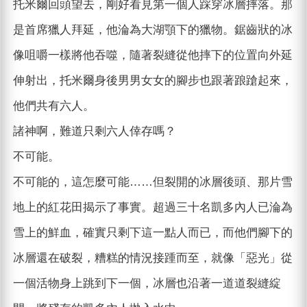
托米爾回頭望去，剛好看見第一個人踩穿冰層摔落。那
是首席獵人拜延，他淪為大湖顎下的獵物。鋸齒狀的冰
像咀嚼一樣將他吞噬，隨著裂縫從他摔下的位置向外延
伸射出，托米爾身後男男女女的腳步也跟著踉蹌起來，
他們共有六人。
諸神啊，難道只剩六人倖存嗎？
不可能。
不可能的，這怎麼可能……但裂開的冰層後頭、那片雪
地上的紅花田揭示了事實。超過三十名凱多內人已淪為
雪上的鮮血，確實只剩下這一點人而已，而他們腳下的
冰層還在破裂，糟糕的情況接踵而至，就像「惡光」從
一個活物身上跳到下一個，冰層也沿著一道道裂縫綻