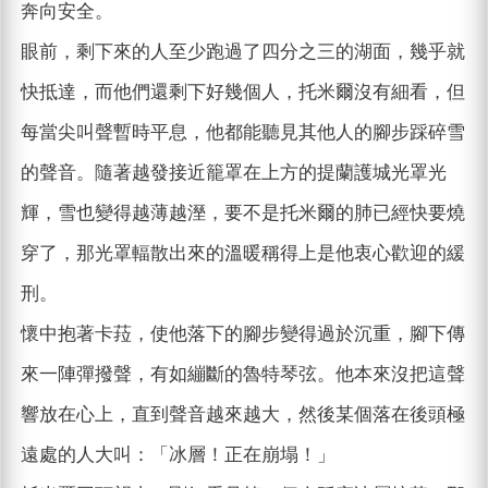
奔向安全。
眼前，剩下來的人至少跑過了四分之三的湖面，幾乎就
快抵達，而他們還剩下好幾個人，托米爾沒有細看，但
每當尖叫聲暫時平息，他都能聽見其他人的腳步踩碎雪
的聲音。隨著越發接近籠罩在上方的提蘭護城光罩光
輝，雪也變得越薄越溼，要不是托米爾的肺已經快要燒
穿了，那光罩輻散出來的溫暖稱得上是他衷心歡迎的緩
刑。
懷中抱著卡菈，使他落下的腳步變得過於沉重，腳下傳
來一陣彈撥聲，有如繃斷的魯特琴弦。他本來沒把這聲
響放在心上，直到聲音越來越大，然後某個落在後頭極
遠處的人大叫：「冰層！正在崩塌！」