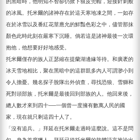
的黑暗時，他明知不智卻仍掀下狼皮兜帽，迎接針刺般
的冰風。托米爾的諸神存在於這天寒地凍之間，一如存
在於冰雪以及番紅花莖應允的鮮豔色彩之中，儘管那抹
顏色此時此刻在嚴寒下沉睡。倘若這是諸神最後一次環
抱他，他想要好好地感受。
托米爾僅存的族人正瑟縮在提蘭湖邊緣等待。和廣袤的
冰天雪地相比，聚在黑暗中的這群凱多內人可謂渺小到
令人擔憂。幾名探子脫隊出外偵查，尋找恐狼、雪獅和
死對頭部族，托米爾是最後回到部族的人。他回來後，
總人數才來到四十──一個曾一度擁有數萬人民的國
家，現在就只剩這四十人了。
「沒有追兵。」拜延在托米爾走過時這麼說。這不是問