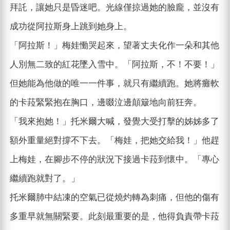
拜託，讓她只是昏迷吧。光線僅掠過她的臉龐，並沒有
成功從阿拉斯身上跳到她身上。
「阿拉斯！」梅娃慟哭起來，望著丈夫化作一朵和其他
人別無二致的紅花墜入雪中。「阿拉斯，不！不要！」
但她能為他做的唯一一件事，就只有繼續跑。她將癱軟
的卡菈緊緊抱在胸口，邊啜泣邊顛簸地向前狂奔。
「我來抱她！」托米爾大喊，發覺大受打擊的姊姊多了
額外重量絕對撐不下去。「梅娃，把她交給我！」他趕
上梅娃，在腳步不停的狀況下接過卡菈到懷中。「專心
繼續跑就對了。」
托米爾肺中結凍的空氣已從燒灼轉為刺痛，但他的傷有
多重早就無關緊要。此刻最重要的是，他得負責帶卡菈