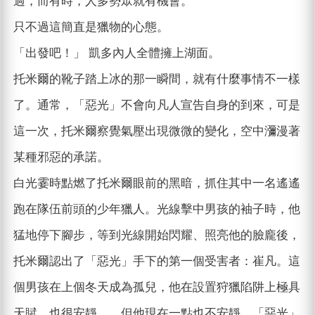
過，而有時，人多勢眾就有機會。
只不過這簡直是獵物的心態。
「出發吧！」 凱多內人全體擁上湖面。
托米爾的靴子踏上冰的那一瞬間，就有什麼事情不一樣
了。通常，「惡光」不會向凡人宣告自身的到來，可是
這一次，托米爾察覺氣壓出現微微的變化，空中瀰漫著
某種邪惡的承諾。
白光霎時點燃了托米爾眼前的黑暗，抓住其中一名遙遙
跑在隊伍前頭的少年獵人。光線擊中男孩的袖子時，他
猛地停下腳步，等到光線開始閃耀、照亮他的臉龐後，
托米爾認出了「惡光」手下的第一個受害者：崔凡。這
個男孩在上個冬天成為孤兒，他在設置狩獵陷阱上極具
天賦，也很安靜……但他現在一點也不安靜。「惡光」