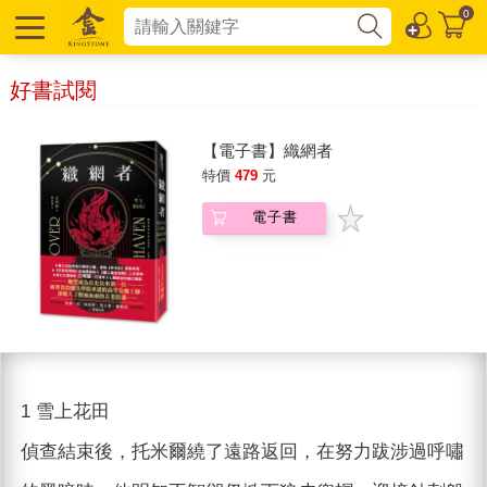
0
好書試閱
【電子書】織網者
特價
479
元
電子書
1 雪上花田
偵查結束後，托米爾繞了遠路返回，在努力跋涉過呼嘯