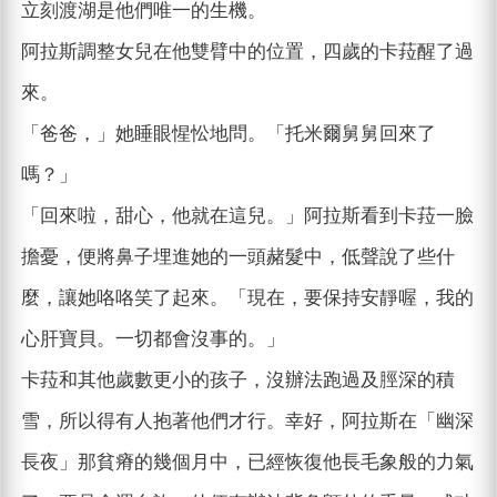
立刻渡湖是他們唯一的生機。
阿拉斯調整女兒在他雙臂中的位置，四歲的卡菈醒了過
來。
「爸爸，」她睡眼惺忪地問。「托米爾舅舅回來了
嗎？」
「回來啦，甜心，他就在這兒。」阿拉斯看到卡菈一臉
擔憂，便將鼻子埋進她的一頭赭髮中，低聲說了些什
麼，讓她咯咯笑了起來。「現在，要保持安靜喔，我的
心肝寶貝。一切都會沒事的。」
卡菈和其他歲數更小的孩子，沒辦法跑過及脛深的積
雪，所以得有人抱著他們才行。幸好，阿拉斯在「幽深
長夜」那貧瘠的幾個月中，已經恢復他長毛象般的力氣