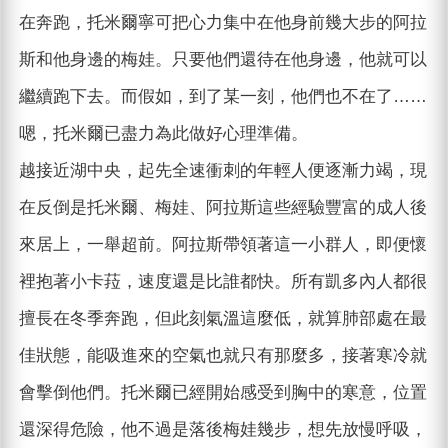
在奔跑，托米爾寧可把心力集中在他身前幾大步的阿拉
斯和他身邊的梅娃。只要他們還待在他身邊，他就可以
繼續跑下去。而假如，到了某一刻，他們也不在了……
嗯，托米爾已盡力為此做好心理準備。
越接近湖中央，起先全速衝刺的年輕人便逐漸力竭，現
在反倒是托米爾、梅娃、阿拉斯這些經驗豐富的成人後
來居上，一舉超前。阿拉斯帶領著這一小群人，即便懷
裡抱著小卡菈，速度還是比誰都快。所有凱多內人都很
擅長在冬季奔跑，但此刻氣溫這麼低，就算肺部處在最
佳狀態，能吸進來的空氣也就只有那麼多，接著寒冷就
會擊倒他們。托米爾已經開始感受到胸中的寒意，位置
還深得危險，他不過是落後梅娃幾步，想先放慢呼吸，