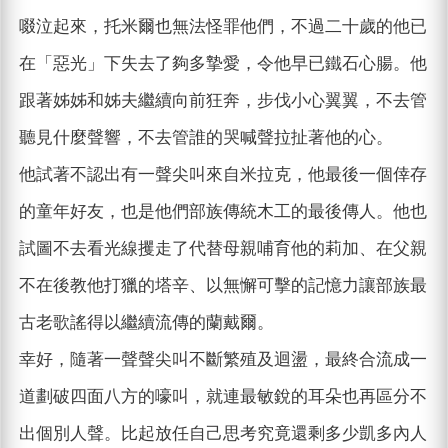
啜泣起來，托米爾也無法怪罪他們，不過二十歲的他已
在「惡光」下失去了夠多摯愛，令他早已鐵石心腸。他
跟著姊姊和姊夫繼續向前狂奔，步伐小心翼翼，不去管
聽見什麼聲響，不去管誰的哭喊聲拉扯著他的心。
他試著不認出有一聲尖叫來自米拉克，他最後一個倖存
的童年好友，也是他們部族傳統木工的最後傳人。他也
試圖不去看光線攫走了代替母親哺育他的莉加、在父親
不在後教他打獵的塔辛、以無懈可擊的記憶力讓部族最
古老歌謠得以繼續流傳的蘭戴爾。
幸好，隨著一聲聲尖叫不斷繁殖及迴盪，最終合流成一
道劃破四面八方的嚎叫，就連最敏銳的耳朵也再區分不
出個別人聲。比起放任自己思考究竟還剩多少凱多內人