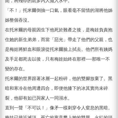
開，將殘存的凱多內人拋入水中。
「不！」托米爾倒抽一口氣，眼看毫不留情的湖將他姊
姊整個吞沒。
在托米爾的母親因生下他死於難產之後，是梅娃負責抱
住她的新生弟弟，而當「惡光」帶走了他們的父親，也
是梅娃將鮮血和眼淚從托米爾臉上拭去。他們所有姨媽
及手足都死去以後，只有梅娃始終在那裡──那唯一不
變的存在。
托米爾的世界跟著冰層一起粉碎，他的雙腳放棄了。黑
暗和寒冷在他周遭四合，即便他膝下的冰其實尚未碎
裂，他卻有如已與家人一同溺水。
直到一聲「不可以！」像矛一樣刺穿令人窒息的黑暗。
梅娃已接近滅頂，死亡的寒意攀上她的雙唇，火紅的頭