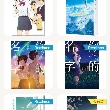
Readmoo
Readmoo
Readmoo
金石堂