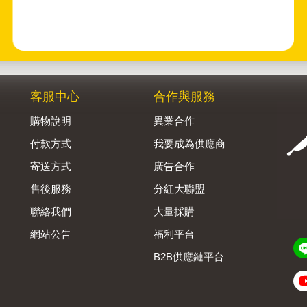
人生最美好的事，莫過於在冬夜裡，靜靜地窩在毯
子裡，點著薰香，播點輕柔音樂，讀一本好書。
客服中心
合作與服務
購物說明
異業合作
付款方式
我要成為供應商
寄送方式
廣告合作
售後服務
分紅大聯盟
聯絡我們
大量採購
網站公告
福利平台
B2B供應鏈平台
Admin