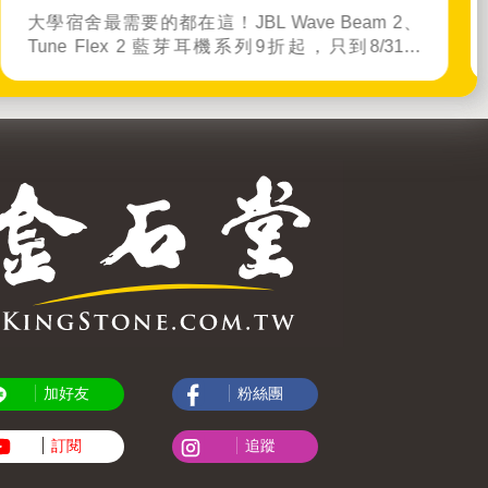
1000-3000元精選獻禮。集結專業按摩槍與美學家
電，全方位照顧媽媽的身體與靈魂，給她最深層的
身心呵護
加好友
粉絲團
訂閱
追蹤