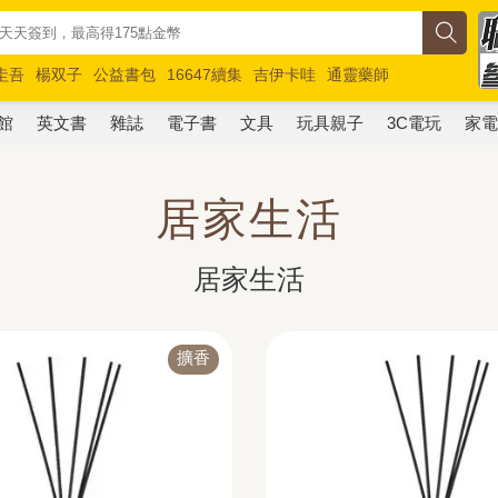
圭吾
楊双子
公益書包
16647續集
吉伊卡哇
通靈藥師
路邊攤新作
馬斯克
玩具總動員5
超慢跑
館
英文書
雜誌
電子書
文具
玩具親子
3C電玩
家
居家生活
居家生活
擴香