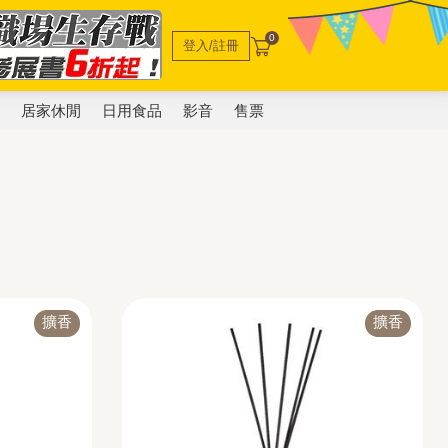
0
登入/註冊
電
居家休閒
日用食品
影音
售票
擴香
擴香