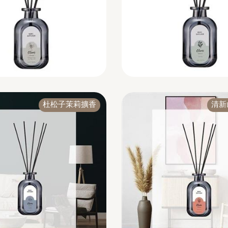
杜松子茉莉擴香
清新