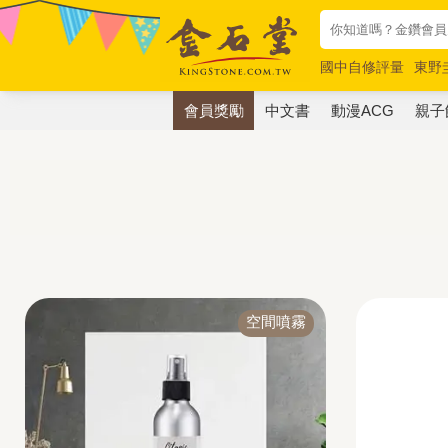
國中自修評量
東野
唯紅花綻放
奧德賽
會員獎勵
中文書
動漫ACG
親子
空間噴霧