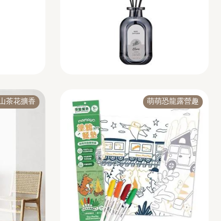
山茶花擴香
萌萌恐龍露營趣