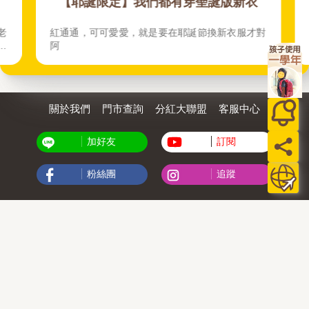
【耶誕限定】我們都有穿聖誕版新衣
老
紅通通，可可愛愛，就是要在耶誕節換新衣服才對
哭
阿
處
碌
應
的
關於我們
門市查詢
分紅大聯盟
客服中心
不
子
長
加好友
訂閱
輕
5
粉絲團
追蹤
品
聯絡我們
公司名稱：金石網絡股份有限公司
統編 : 70832800
食品業者登錄字號：A-170832800-00000-6
Copyright© 2000–2026 金石網絡股份有限公司
0806_a861311