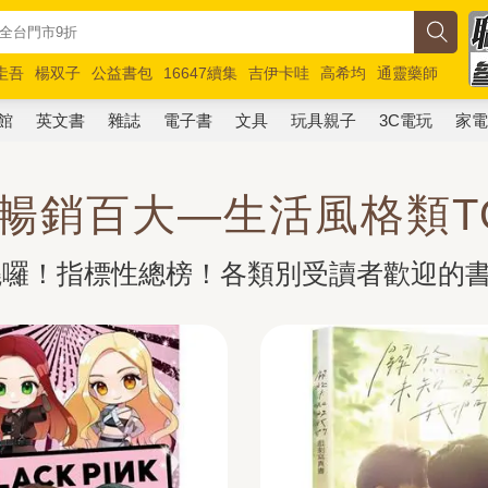
圭吾
楊双子
公益書包
16647續集
吉伊卡哇
高希均
通靈藥師
路邊攤新作
馬斯克
玩具總動員5
超慢跑
館
英文書
雜誌
電子書
文具
玩具親子
3C電玩
家
24暢銷百大—生活風格類TO
揭曉囉！指標性總榜！各類別受讀者歡迎的