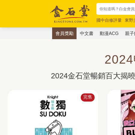
國中自修評量
東野
唯紅花綻放
奧德賽
會員獎勵
中文書
動漫ACG
親子
20
2024金石堂暢銷百大
完售