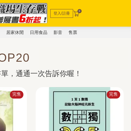
0
登入/註冊
電
居家休閒
日用食品
影音
售票
P20
書單，通通一次告訴你喔！
完售
完售