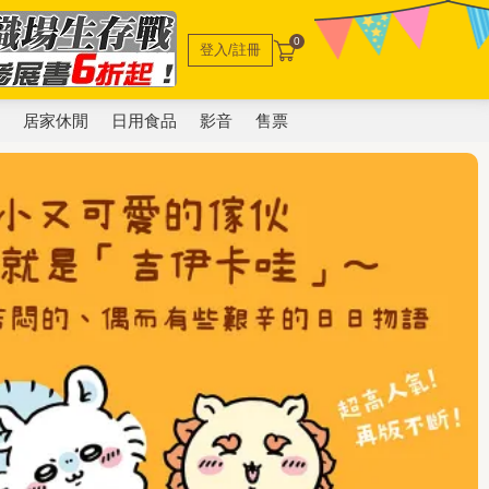
0
登入/註冊
電
居家休閒
日用食品
影音
售票