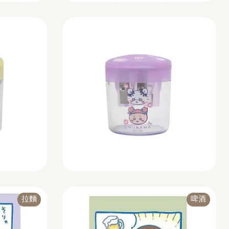
拉麵
啤酒