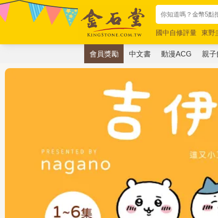
國中自修評量
東野
唯紅花綻放
奧德賽
會員獎勵
中文書
動漫ACG
親子