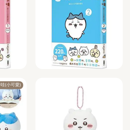
哇(小可愛)