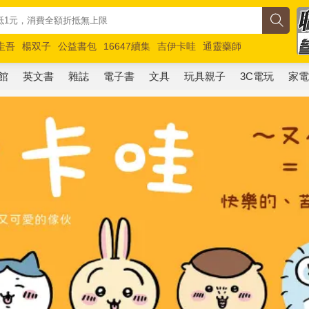
圭吾
楊双子
公益書包
16647續集
吉伊卡哇
通靈藥師
路邊攤新作
馬斯克
玩具總動員5
超慢跑
館
英文書
雜誌
電子書
文具
玩具親子
3C電玩
家