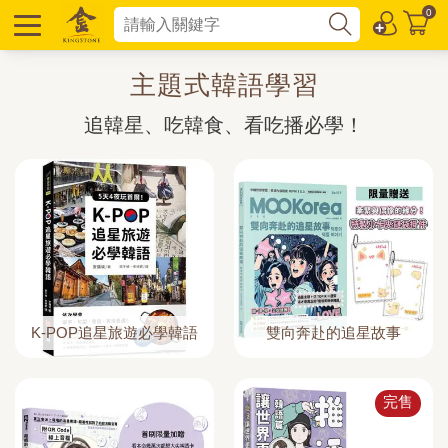
0
主題式韓語學習
追韓星、吃韓食、看吃播必學！
K-POP追星旅遊必學韓語
雙向奔赴的追星故事
完售