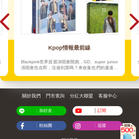
Kpop情報最前線
蓋
Blackpink世界巡迴演唱會開跑，GD、super junior
動
演唱會也在即，沒搶到票嗎？來收集也們的週邊撫
慰思念的心！ 韓劇、韓團、韓綜、韓漫、韓影，最
夯話題不錯過，韓星最新動態追起來。
關於我們
門市查詢
分紅大聯盟
客服中心
加好友
訂閱
粉絲團
追蹤