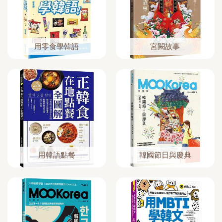
用零食學韓語
宮闕故事
用韓語點餐
韓國節日與慶典