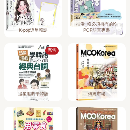
推活_粉必須擁有的K-
K-pop追星韓語
POP語言專書
完售
追星追劇學韓語
傳統市場