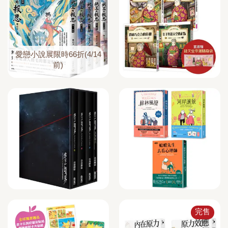
愛戀小說展限時66折(4/14
前)
完售