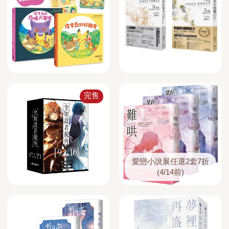
完售
愛戀小說展任選2套7折
(4/14前)