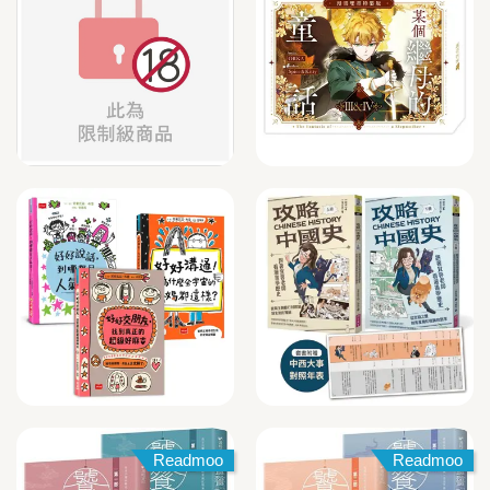
Readmoo
Readmoo