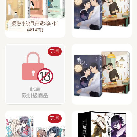
愛戀小說展任選2套7折
(4/14前)
完售
完售