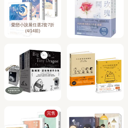
愛戀小說展任選2套7折
(4/14前)
完售