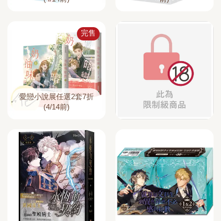
完售
愛戀小說展任選2套7折
(4/14前)