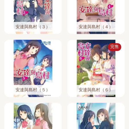
安達與島村（３）
安達與島村（４）
完售
安達與島村（５）
安達與島村（６）