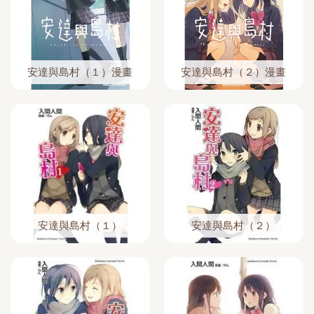
安達與島村（１）漫畫
安達與島村（２）漫畫
安達與島村（１）
安達與島村（２）