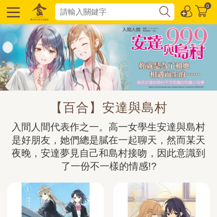
0
【百合】安達與島村
入間人間代表作之一。高一女學生安達與島村
是好朋友，她們總是膩在一起聊天，然而某天
夜晚，安達夢見自己和島村接吻，因此意識到
了一份不一樣的情感!?