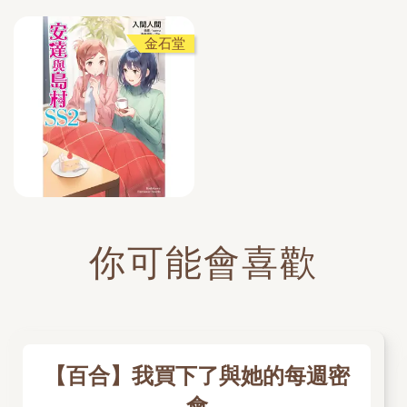
金石堂
你可能會喜歡
【百合】我買下了與她的每週密
會