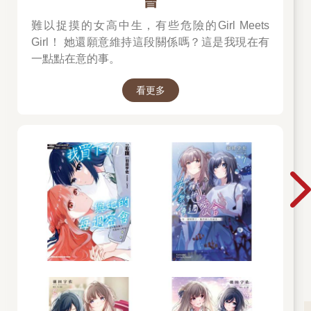
難以捉摸的女高中生，有些危險的Girl Meets
Girl！ 她還願意維持這段關係嗎？這是我現在有
一點點在意的事。
看更多