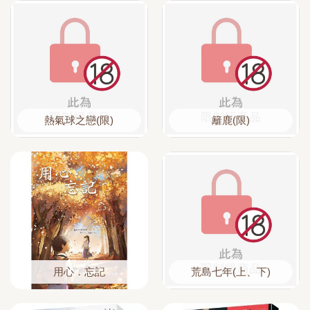
熱氣球之戀(限)
籬鹿(限)
用心．忘記
荒島七年(上、下)