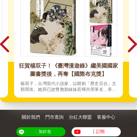
家
她的唇，她的吻
文
載
性
旅
國
史
關於我們
門市查詢
分紅大聯盟
客服中心
加好友
訂閱