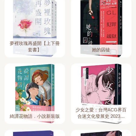
夢裡玫瑰再盛開【上下冊
套書】
她的囚徒
少女之愛：台灣ACG界百
綺譚花物語．小說新裝版
合迷文化發展史 2023增
修版