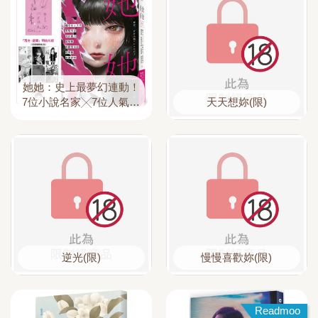
她她：史上最夢幻連動！
7位小說名家╳7位人氣繪
天天想妳(限)
師！最璀璨絕美的百合之
愛！【首刷限定．作者印
刷簽名扉】
逆光(限)
慢慢喜歡妳(限)
Readmoo