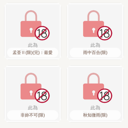
們？台灣同志文學劃時代
之作！
孟荃Ⅱ(限)(完)：最愛
雨中百合(限)
非妳不可(限)
秋知微雨(限)