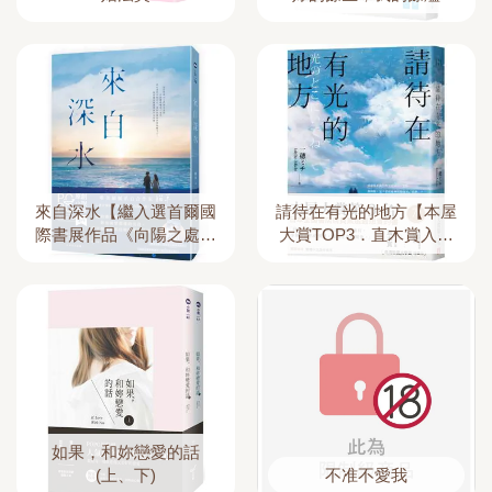
來自深水【繼入選首爾國
請待在有光的地方【本屋
際書展作品《向陽之處》
大賞TOP3．直木賞入圍
後，又一刻骨揪心力
作】
作！】
如果，和妳戀愛的話
(上、下)
不准不愛我