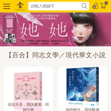
0
【百合】同志文學／現代華文小說
你說天長，我說遞酒：同
婚法寶
妳的餘生，我的餘燼