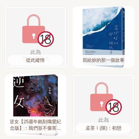
從此縱情
寫給妳的那一個故事
逆女【25週年銘刻熾愛紀
念版】：我們並不傷害別
孟荃Ⅰ(限)：初戀
人，為什麼他們要傷害我