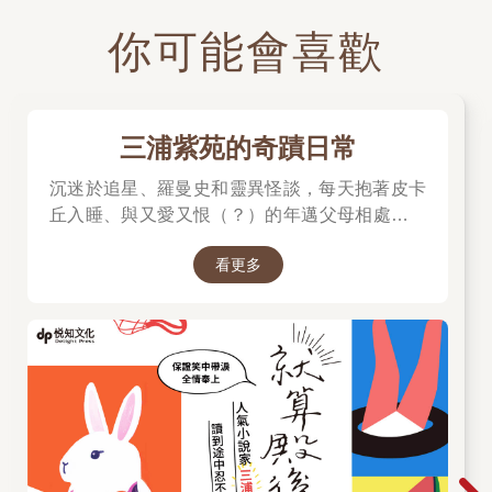
你可能會喜歡
三浦紫苑的奇蹟日常
沉迷於追星、羅曼史和靈異怪談，每天抱著皮卡
丘入睡、與又愛又恨（？）的年邁父母相處……
這些「荒謬但又覺得活著真好」的瞬間，一定能
看更多
讓你笑著撐過下一個明天。