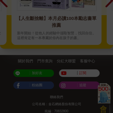
【人生斷捨離】本月必讀100本勵志書單
推薦
世
新年開始！從他人的經驗中擷取智慧，找回自信。
這裡肯定有一本專屬於你內在孩子的書。
關於我們
門市查詢
分紅大聯盟
客服中心
加好友
訂閱
粉絲團
追蹤
聯絡我們
公司名稱：金石網絡股份有限公司
會
統編 : 70832800