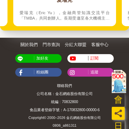
一躍過龍門！
流平台
蔡康永畫作書衣周年紀念版，持續陪你鍛鍊心靈與
構主講
情商！
逾千場
弟妹講
著作：
》、
關於我們
門市查詢
分紅大聯盟
客服中心
成》、
（合
手的養
加好友
訂閱
粉絲團
追蹤
聯絡我們
公司名稱：金石網絡股份有限公司
會
統編 : 70832800
食品業者登錄字號：A-170832800-00000-6
員
Copyright© 2000–2026 金石網絡股份有限公司
日
0806_a861311