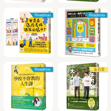
Readmoo
Readmoo
Readmoo
金石堂