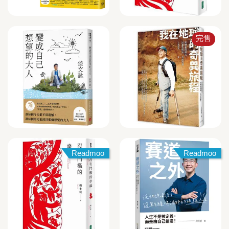
完售
Readmoo
Readmoo