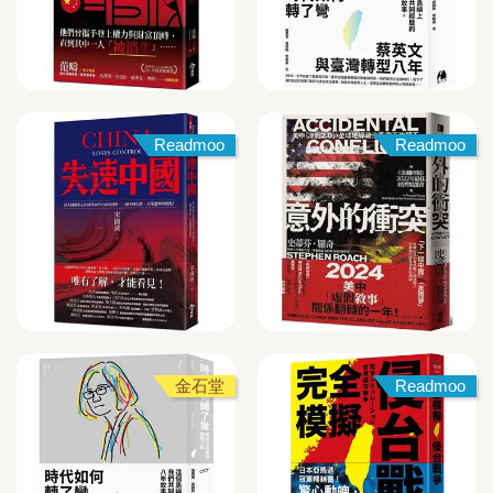
Readmoo
Readmoo
金石堂
Readmoo