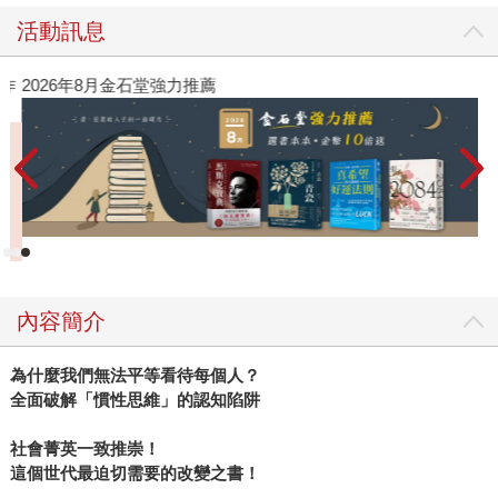
平等的社會？ 然而，在《平等的反思》中，長年研究經濟不
活動訊息
平等的經濟學家皮凱提指出，或許我們應該將視角轉過來
看。舉例來說，我們都無法否認一百年以前的台灣，處在一
作
2026年8月金石堂強力推薦
個更不平等的世界：政府是日本殖民政府、女性還得出嫁從
夫、原住民族被稱為「番」、階級差異難以透過教育翻轉。
當我們把視角退到百年前，我們將驚訝的發現，短短一百
年，不論是台灣還是世界，都經歷了人口爆炸、平均購買力
增強與政治權力下放的過程。當視角放大、時間拉長，沒有
人可以否認我們比一百年前更加平等。 然而，這樣的回顧，
不僅僅是為這段平等奮鬥畫下終點而已。我們對過往的回
顧，不是為了盲目地肯定當代的成就，而是為了重新找尋探
內容簡介
求平等的錨點。但是，下一步該何去何從？政治人物跟經濟
學家壟斷了政策決定，我們真的有辦法改變嗎？對皮凱提來
為什麼我們無法平等看待每個人？
說，關鍵就在於公民參與──我們是否太快放棄參與的力量？
全面破解「慣性思維」的認知陷阱
面對從殖民時代直到今日留下來的不平等，以及當今強大又
殘酷的數位獨裁主義，更強而有力的民主內化才能幫助我們
社會菁英一致推崇！
建立堅韌的國家體制。至今，台灣也面臨了嚴重的不平等，
這個世代最迫切需要的改變之書！
除了貧富差距以外，更還有階級對立、族群正義、司法正義