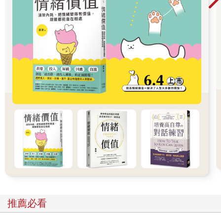
的字句，我所寫出的（甚至就是這幾句）和你所寫出的就會受到
不同的看待。如果我是白人而你是黑人，我們也會受到不同的對
待，原因只有一個，就是我們的身體在這個文化中具有一種意
義，而這個意義附著在我們身上，就像一層無法被剝除的薄膜。
當然，有些人因為屬於某個特定團體而存心貶抑他人，訴諸暴力
的白人民族主義就證明了這件事實。有些人明顯懷有成見，並且
蓄意造成傷害。變性男子所享有的優勢往往取決於旁人不知道他
們是變性人，而這些優勢在轉瞬之間就可能消失：今日的變性人
面對著可怕的身體暴力和性暴力，在接受醫療時受到騷擾，在工
作場所、家庭和信仰社群中受到排斥。有色人種的變性女子尤其
得要承受反對變性之偏見、厭女症和種族歧視這三者的惡性結
合。赤裸裸的殘酷是真實的。二○二○年夏天喬治‧佛洛伊德
（George Floyd）被明尼阿波利斯市一名警察以慢動作殺害，揭
露出一種恣意的野蠻行為，是如此泯滅人性而駭人聽聞，震撼了
全世界。
可是大多數人在進入他們的職業時並未以傷害別人或提供差別待
遇為目標。而那些有意作到公平也重視公平的人仍然有可能在行
事中帶有歧視。在重視公平的價值觀和現實世界的真實情況之間
推薦必看
所存在的這種矛盾被稱為「無意識的偏見」、「隱性偏見」，有
時也被稱為「無意的偏見」或是「未經檢視的偏見」。這描述了