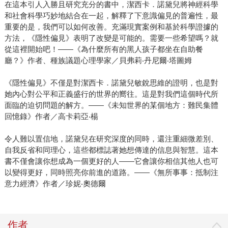
在這本引人入勝且研究充分的書中，潔西卡．諾黛兒將神經科學
和社會科學巧妙地結合在一起，解釋了下意識偏見的普遍性，最
重要的是，我們可以如何改善。充滿現實案例和基於科學證據的
方法，《隱性偏見》表明了改變是可能的。需要一些希望嗎？就
從這裡開始吧！——《為什麼所有的黑人孩子都坐在自助餐
廳？》作者、種族議題心理學家／貝弗莉‧丹尼爾‧塔圖姆
《隱性偏見》不僅是對潔西卡．諾黛兒敏銳思維的證明，也是對
她內心對公平和正義盛行的世界的嚮往。這是對我們這個時代所
面臨的迫切問題的解方。——《未知世界的某個地方：難民集體
回憶錄》作者／高卡莉亞‧楊
令人難以置信地，諾黛兒在研究深度的同時，還注重細微差別、
自我反省和同理心，這些都標誌著她想傳達的信息與智慧。這本
書不僅會讓你想成為一個更好的人——它會讓你相信其他人也可
以變得更好，同時照亮你前進的道路。——《無所事事：抵制注
意力經濟》作者／珍妮‧奧德爾
作者