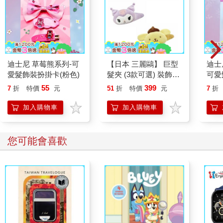
後來情況改觀。大學畢業幾年之後，我努力想投身新聞界，向全
國性雜誌的編輯提出想法，但全都石沉大海。我灰心喪氣，決定
試著用一個男性名字寄出一篇文章，用自己來進行一次實驗。我
建立了一個新的電子郵件帳號，再次向同樣的機構投稿，這一次
用的名字是J.D.。在幾個小時之內，我的收件匣裡就出現了一封
回信：我的稿件被採用了。我花了好幾個月的時間試圖以潔西卡
迪士尼 草莓熊系列-可
【日本 三麗鷗】 巨型
迪士
的名字來發表同一篇文章。J.D.卻在一天之內就辦到了。
愛髮飾裝扮掛卡(粉色)
髮夾 (3款可選) 裝飾髮
可愛
那篇文章開啟了我的職業生涯。身為J.D.，我不僅更成功，在自
夾 三麗鷗周邊 凱蒂貓
色)
55
399
我表達上也覺得更自由。我更為直接，較少道歉。我會寫只有一
7
折
特價
元
51
折
特價
元
7
折
Kitty 庫洛米 布丁狗
行的電子郵件，不多加解釋和說明。我近距離觀察到偏見及其反
加入購物車
加入購物車
面──優勢──乃是具有穿透力的動態力量，不僅會從外部對其接
收對象產生作用，也會從內部改變他們。可是我不擅長說謊，說
謊令我焦慮，管理這種雙重身分令我疲憊。過了幾年之後，我告
您可能會喜歡
別了我趾高氣昂的分身，開始寫有關偏見的文章。在這個過程
中，我替許多組織工作過，累積了相當多在職場上因性別而受到
差別待遇的經驗，例如我的想法被歸功於他人，或是被告知我的
成功純屬僥倖。
人往往是經由自身經驗所打開的一扇門而涉入與正義有關的議
題。性別偏見替我打開了那扇門，當時我還不了解它在一種多層
面的大規模現象裡所佔的位置。我們很容易忽視各種形式的偏見
之間的關聯，由於其背景和嚴重程度相去甚遠。如同一九五六年