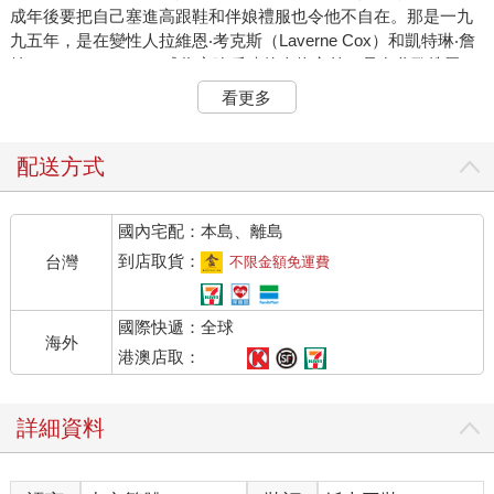
成年後要把自己塞進高跟鞋和伴娘禮服也令他不自在。那是一九
九五年，是在變性人拉維恩‧考克斯（Laverne Cox）和凱特琳‧詹
納（Caitlyn Jenner）成為家喻戶曉的人物之前，是在谷歌搜尋
「變性人」會得到法律建議之前，甚至是在有谷歌之前。當時巴
看更多
雷斯並不了解身為變性人是什麼意思，但是切除了雙邊乳房是種
莫大的解脫。一年之後，他讀到一篇講一名變性男子的文章，他
豁然了悟。
配送方式
巴雷斯渴望展開荷爾蒙治療，但是他有一大顧慮：他的事業。當
時四十三歲的他是史丹佛大學的神經生物學家，剛發現了神經膠
國內宅配：本島、離島
質細胞的重要，這種大腦細胞的角色在那之前一直被低估，他的
發現具有開創性。科學界的同儕一直視他為女性，他不知道他們
到店取貨：
台灣
不限金額免運費
對於他改變性別會有什麼反應。學生是否會不想再參與他的實驗
室工作？他是否不會再受邀參加學術研討會？
國際快遞：全球
科學界的確作出了反應，但不是以巴雷斯所擔心的方式。在他變
海外
性之後，不曉得他是變性人的那些人開始更仔細地聆聽他的意
港澳店取：
見，不再質疑他的權威。身為中年白人男子，在開會時不再有人
打斷他。在證據不夠充分的時候，別人一次又一次地姑且相信
詳細資料
他。他甚至在購物時得到更好的服務。在一場研討會上，他無意
間聽到一個不知道他是變性人的科學家說：「本今天做的專題研
討很棒，再說，他的研究成果要比他姊姊強得多。」