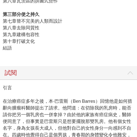
第六章瓦茨區的拼圖式合作
第三部分使之持久
第七章替不完美的人類而設計
第八章去除同質性
第九章建構包容性
第十章打破文化
結語
試閱
引言
在治療癌症多年之後，本‧巴雷斯（Ben Barres）回憶他是如何措
辭向腫瘤科醫師提出了請求。他問道：在切除我的乳房時，能否
請你把另一個乳房也一併拿掉？由於他的家族有癌症病史，醫師
便同意了，但事實是巴雷斯只是想要擺脫那雙乳房。他有個女性
名字，身為女孩長大成人，但他對自己的女性身分一向感到不自
在。四歲時他覺得自己是個男孩，青春期的身體變化令他難安，