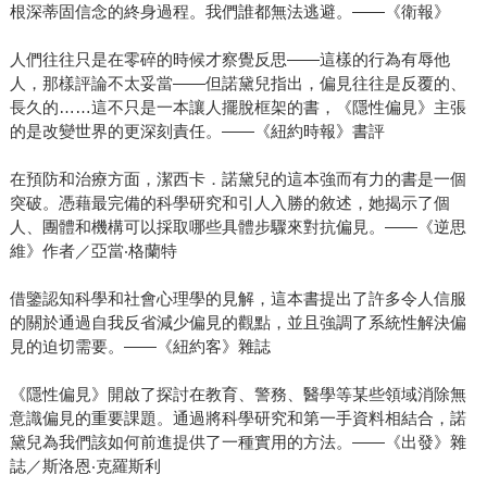
根深蒂固信念的終身過程。我們誰都無法逃避。——《衛報》
人們往往只是在零碎的時候才察覺反思——這樣的行為有辱他
人，那樣評論不太妥當——但諾黛兒指出，偏見往往是反覆的、
長久的……這不只是一本讓人擺脫框架的書，《隱性偏見》主張
的是改變世界的更深刻責任。——《紐約時報》書評
在預防和治療方面，潔西卡．諾黛兒的這本強而有力的書是一個
突破。憑藉最完備的科學研究和引人入勝的敘述，她揭示了個
人、團體和機構可以採取哪些具體步驟來對抗偏見。——《逆思
維》作者／亞當‧格蘭特
借鑒認知科學和社會心理學的見解，這本書提出了許多令人信服
的關於通過自我反省減少偏見的觀點，並且強調了系統性解決偏
見的迫切需要。——《紐約客》雜誌
《隱性偏見》開啟了探討在教育、警務、醫學等某些領域消除無
意識偏見的重要課題。通過將科學研究和第一手資料相結合，諾
黛兒為我們該如何前進提供了一種實用的方法。——《出發》雜
誌／斯洛恩‧克羅斯利