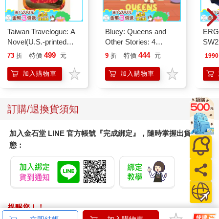
在第一屆「國際黑人作家與藝術家大會」上，巴貝多作家喬治‧拉
明（George Lamming）所作的解釋，當一個人的生活深深被一種
壓迫所塑造，他很容易忽視「在威脅到他的災難和更廣泛的背景
Taiwan Travelogue: A
Bluey: Queens and
ERG
與情況之間的關聯，而威脅到他的災難就只是這個更廣泛的背景
Novel(U.S.-printed
Other Stories: 4
SW2
與情況最明顯的例子」。各種宗教、種族、民族、能力、性傾
edition)
Stories in 1 Book.
泳心
499
444
73
折
特價
元
9
折
特價
元
1990
向、性別的人所經驗到的無意識偏見，其表現與惡毒程度有著巨
Hooray!
錶
大的差異，從失去工作機會到致命的身體傷害。但是在每一種情
加入購物車
加入購物車
況下，那種粗暴的機制都一樣。行事帶有偏見的人是和一種預期
而非現實打交道。這種預期乃是由文化中的人為產物所組成：新
聞標題和歷史書籍、迷思和統計數字、真實和想像的遭遇，以及
訂購/退換貨須知
對現實的選擇性詮釋，以證實自己原先的信念。懷有偏見者眼中
看見的不是一個人，而是一個人形白日夢。
加入金石堂 LINE 官方帳號『完成綁定』，隨時掌握出貨動
隨著時間過去，我漸漸把偏見視為一種靈魂暴力，它不僅攻擊了
態：
個人生活的物質條件，攻擊了一個人能有的選擇和機會，也攻擊
了一個人的自我意識。這種靈魂暴力在知名的「克拉克娃娃實
驗」（Clark Doll Study）中有目共睹，這項研究曾在一九五四年
的「布朗訴教育局案」判例中被用來作為取消學校裡種族隔離的
證據。在這項研究中，心理學家瑪米‧克拉克和肯尼斯‧克拉克
（Mamie and Kenneth Clark）把看起來是黑人或白人的娃娃拿給
提醒您！！
黑人小孩看。當那些小孩被要求指出漂亮的娃娃，大多數小孩選
金石堂及銀行均不會請您操作ATM! 如接獲電話要求您前往