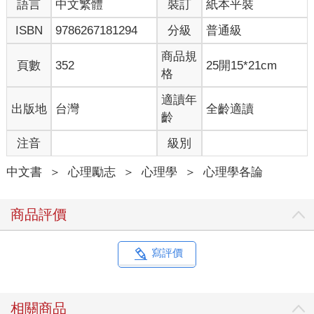
語言
中文繁體
裝訂
紙本平裝
巴雷斯很驚訝。在變性之前，他很少察覺性別歧視，甚至連明顯
的例子都沒注意到。巴雷斯還就讀於麻省理工學院大學部時，有
ISBN
9786267181294
分級
普通級
一次他在一堂數學課上解開了一個難題，是全班唯一解開這道題
的學生，教授說：「想必是你男朋友替你解答的。」這句話冒犯
商品規
頁數
352
25開15*21cm
了巴雷斯。題目當然是他自己解開的，他甚至根本沒有男朋友。
格
可是當時他不認為教授此言帶有歧視，因為他以為性別歧視已經
不存在了。就算性別歧視還存在，由於他對女性身分缺少認同，
適讀年
出版地
台灣
全齡適讀
不足以讓他覺得性別歧視會發生在他身上，他只氣憤自己被指控
齡
作弊。在變性之前，巴雷斯認為自己受到的對待就跟其他人一
注音
級別
樣。
現在他有了驚人的證據，證明了事情正好相反。那簡直就像個科
中文書
＞
心理勵志
＞
心理學
＞
心理學各論
學實驗：他擁有同樣的學歷、同樣的技能、同樣的成就、同樣的
職位。除了一個變數之外，其餘的變數都維持不變。巴雷斯清楚
看出，他的日常遭遇、他的科學家生涯、他的生活全都由別人眼
商品評價
中所見的性別所塑造，以他自己以前不曾看出的方式。在變性之
前，他的想法、貢獻和權威都遭到貶抑，雖然並非公開，也非全
盤，但是當造成貶抑的因素忽然消失，這一切就變得清晰可見。
寫評價
如今，男性和女性所受到的差別待遇被看清了，就像花瓣在紫外
線照射下呈現出新的圖案。
因此，二○○五年，當哈佛大學校長薩默斯（Larry Summers）表
相關商品
示科學界的女性之所以不多，可能係由於兩性在能力上的先天差