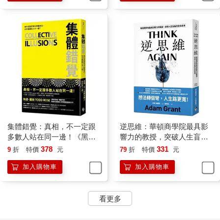
雖然很難確知偏見在人際互動中起了多少作用，有愈來愈多的研
究證實了差別待遇的確存在，幾乎遍及人類經驗的每一個領域，
影響及於形形色色的社會群體。在最好的研究中，只有一個身分
標記被改變，其餘的變數均維持不變。研究發現：如果你想被研
究所錄取，而你的名字聽起來像是印度裔、華裔、拉美裔、非裔
或女性，那麼你收到校方回覆的可能性就比你叫作布萊德‧安德森
時來得小。如果你們是一對同性伴侶，你們在申請房貸時就比異
性伴侶更可能遭到拒絕，也可能會被收取更高的費用。一項研究
發現：如果你是個有犯罪紀錄的白人求職者，你得到回音的可能
性會高於有犯罪紀錄的黑人，甚至會高於沒有犯罪紀錄的黑人。
類似的例子還有很多。如果你是拉美裔或黑人，比起白人病人，
你得到鴉片類止痛藥物的可能性比較小；如果你是黑人，即使你
集體錯覺：真相，不一定跟
逆思維：華頓商學院最具影
受了外傷或動過手術，情況也仍是如此。如果你是個肥胖的小
多數人站在同一邊！《黑馬
響力的教授，突破人生盲點
孩，和苗條的小孩相比，老師比較會懷疑你的學習能力。如果你
思維》暢銷作家最新力作！
的全局思考
378
331
9
折
特價
元
79
折
特價
元
的嗜好和活動暗示出你成長在富裕的家庭，而非有個貧困的童
加入購物車
加入購物車
年，你向法律事務所求職時就比較可能得到回音，除非你是個女
性，在這種情況下，你會被認為不像富有的男性那麼全心投入。
如果你是個黑人學生，比起有同樣行為的白人學生，你比較可能
看更多
被視為惹事生非。如果你是個淺膚色的籃球員，播報員比較可能
會評論你的大腦；如果你是深膚色，播報員就比較可能會評論你