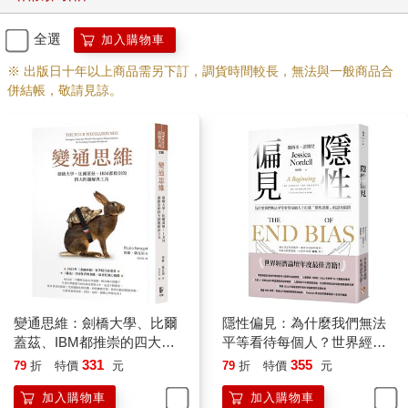
異，巴雷斯無法默不吭聲。他在《自然》雜誌（Nature）上發表
了一篇由衷的呼籲，要求科學界關注偏見的問題。
全選
加入購物車
「這就是女性在學術界工作所佔比例不高的原因」，他說，「原
※ 出版日十年以上商品需另下訂，調貨時間較長，無法與一般商品合
因不在於照顧小孩，也不在於家庭責任。」他又說，在他改以男
併結帳，敬請見諒。
性的身分在科學界工作之後，「這個念頭在我腦中浮現了一百萬
次：現在的我更受到重視。」
並不是說巴雷斯在變性之前從未在職業生涯中遇到過障礙和偏
見，「只是我從來沒有看出來」，他告訴我。
我們當中許多人都曾在與別人接觸時有過經驗，使我們納悶偏見
是否起了作用。但是我們呈現在外界眼中的樣子如果不曾有過戲
劇化的轉變，我們可能就沒有機會來證實這些直覺。如果我們的
體重有了可觀的增減，或是有了明顯可見的殘疾，我們或許能夠
向自己證實這些直覺。如果我們去其他國家旅行，而我們的膚色
在當地具有不同的意義，那麼我們或許也會看得出來。就像有個
黑人學生告訴我，他在義大利旅行時有種奇怪的感覺，後來他明
白那是因為他在商店裡沒有被懷有疑心的店員緊盯著。異性婚姻
變通思維：劍橋大學、比爾
隱性偏見：為什麼我們無法
的夫妻，如果配偶進行了性別轉換，就往往會看出當他們還是異
蓋茲、IBM都推崇的四大問
平等看待每個人？世界經濟
性婚姻的伴侶時多麼受到認可。最終，我們當中許多人都將會感
題解決工具
論壇年度最佳書籍！
331
355
79
折
特價
元
79
折
特價
元
受到老年人所受到的歧視和不尊重。但我們往往還是很難確定自
加入購物車
加入購物車
己所遭遇的偏見。