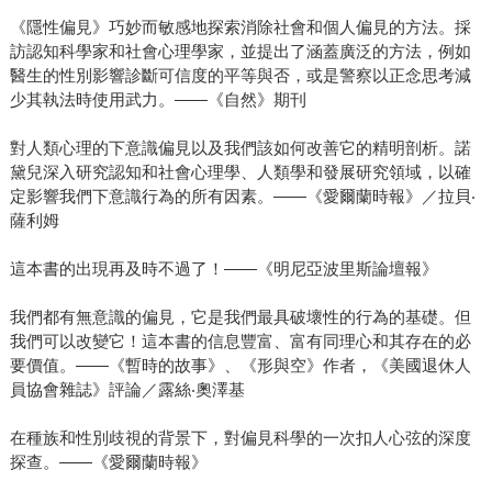
《隱性偏見》巧妙而敏感地探索消除社會和個人偏見的方法。採
訪認知科學家和社會心理學家，並提出了涵蓋廣泛的方法，例如
醫生的性別影響診斷可信度的平等與否，或是警察以正念思考減
少其執法時使用武力。——《自然》期刊
對人類心理的下意識偏見以及我們該如何改善它的精明剖析。諾
黛兒深入研究認知和社會心理學、人類學和發展研究領域，以確
定影響我們下意識行為的所有因素。——《愛爾蘭時報》／拉貝‧
薩利姆
這本書的出現再及時不過了！——《明尼亞波里斯論壇報》
我們都有無意識的偏見，它是我們最具破壞性的行為的基礎。但
我們可以改變它！這本書的信息豐富、富有同理心和其存在的必
要價值。——《暫時的故事》、《形與空》作者，《美國退休人
員協會雜誌》評論／露絲‧奧澤基
在種族和性別歧視的背景下，對偏見科學的一次扣人心弦的深度
探查。——《愛爾蘭時報》