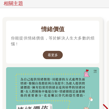
的體格。如果你是女性，你的疾病症狀比較不會受到重視；如果
相關主題
你是個女性而想在實驗室裡工作，你會被認為能力較差，理應得
到比履歷相同的男性較低的薪資。一項經典研究發現：要想在學
術機構成為研究員，女性的工作成效必須是男性的二點五倍，才
會被評估為具有同等能力。
在全美各地的有色人種社區裡，偏見變成了恐怖事件。一項研究
情緒價值
分析了六百多起由警察開槍造成的死亡事件，發現對警察幾乎不
你能提供情緒價值，等於解決人生大多數的煩
構成威脅的黑人被槍殺的可能性是白人的三倍。二○一四年七月十
七日，四十三歲、曾在史泰登島擔任園藝師的艾瑞克‧加納（Eric
惱！
Garner）被幾名警察攔下，警方懷疑他在販售私菸。一名警察以
紐約市警局禁止使用的鎖喉方式將他壓制。加納在一小時之後死
看更多
亡。根據法醫的報告，他死在警察手下，那是殺人罪。雖然警方
在許多案例中辯稱自己的行為是適當的，但警方使用武力的差異
化模式證明了：加納和佛格森市的麥可‧布朗（Michael
Brown）、法爾考高地市的菲蘭多‧卡斯蒂爾（Philando
Castile）、沃斯堡的阿塔提亞娜‧傑佛森（Atatiana Jefferson）、
克利夫蘭的塔米爾‧萊斯（Tamir Rice）、還有其他許多人之所以
死亡，是因為警察對這些人──一個父親、一個未持械的青少年、
一個蒙特梭利學校的營養師、一個醫學預科畢業生、一個十二歲
男孩──作出了與面對白人時不同的反應。
時至今日，如果我是個女性而你是個男性，而我們寫出一模一樣