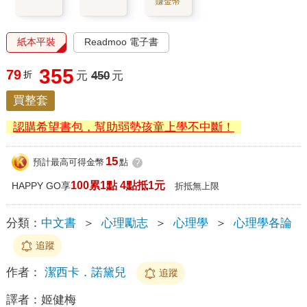
賺金幣
紙本平裝
Readmoo 電子書
355
79
折
元
450
元
買整套
認購希望書包，幫助弱勢孩童上學不中斷！
15
預計最高可得金幣
點
?
100累1點 4點抵1元
HAPPY GO享
折抵無上限
分類：
中文書
＞
心理勵志
＞
心理學
＞
心理學各論
追蹤
作者：
潔西卡．諾黛兒
追蹤
譯者：
姬健梅