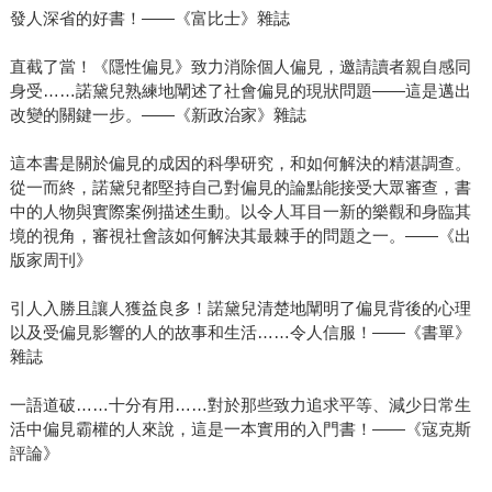
發人深省的好書！——《富比士》雜誌
直截了當！《隱性偏見》致力消除個人偏見，邀請讀者親自感同
身受……諾黛兒熟練地闡述了社會偏見的現狀問題——這是邁出
改變的關鍵一步。——《新政治家》雜誌
這本書是關於偏見的成因的科學研究，和如何解決的精湛調查。
從一而終，諾黛兒都堅持自己對偏見的論點能接受大眾審查，書
中的人物與實際案例描述生動。以令人耳目一新的樂觀和身臨其
境的視角，審視社會該如何解決其最棘手的問題之一。——《出
版家周刊》
引人入勝且讓人獲益良多！諾黛兒清楚地闡明了偏見背後的心理
以及受偏見影響的人的故事和生活……令人信服！——《書單》
雜誌
一語道破……十分有用……對於那些致力追求平等、減少日常生
活中偏見霸權的人來說，這是一本實用的入門書！——《寇克斯
評論》