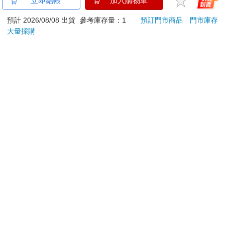
立即結帳
加入購物車
擇了白娃娃。當他們被問到哪個娃娃「看起來不乖」，他們選擇
ATM提款機，請不要聽從指示，以免受騙上當！
了黑娃娃。然後，當他們被問到哪個娃娃看起來和他們相像，那
預計 2026/08/08 出貨
參考庫存量：1
預訂門市商品
門市庫存
些小孩又選擇了黑娃娃。有些小孩心裡非常難受，他們哭了起
退換貨須知：
大量採購
來，或是跑出了房間。數十年後，肯尼斯‧克拉克在接受訪問時
**提醒您，鑑賞期不等於試用期，退回商品須為全新狀態**
說，他們的實驗結果是如此令人不安，乃至於他們將實驗數據擱
依據「消費者保護法」第19條及行政院消費者保護處公告之
置了兩年之後才加以發表。
「通訊交易解除權合理例外情事適用準則」，以下商品購買
克拉克補充說明，雖然在這方面已經有了進步，當代的種族歧視
後，除商品本身有瑕疵外，將不提供7天的猶豫期：
卻更為陰險。今日的種族偏見，不管是明是暗，都繼續在改變一
易於腐敗、保存期限較短或解約時即將逾期。（如：生
個人的內心經驗。如同詩人妲恩‧蘭迪‧馬丁（Dawn Lundy
鮮食品）
Martin）所寫：「壓抑成為你的一部分，乃至於你幾乎感覺不
到……看見警車駛過時，你的心跳加速，而警車一轉過街角，你
依消費者要求所為之客製化給付。（客製化商品）
就感到鬆了一口氣。」偏見隨著寒冷的氣流從外在世界進入一個
報紙、期刊或雜誌。（含MOOK、外文雜誌）
人的內心深處。
經消費者拆封之影音商品或電腦軟體。
我愈是研究這個問題，就愈發想知道可以做些什麼來解決。遭遇
非以有形媒介提供之數位內容或一經提供即為完成之線
偏見的人所得到的建議不勝枚舉。（給職場上的女性：行事不要
上服務，經消費者事先同意始提供。（如：電子書、電
太咄咄逼人，穿著展現女性輪廓的服裝！給黑人男性：把你的駕
子雜誌、下載版軟體、虛擬商品…等）
照擺在一眼就能看見的地方！）但是這些指示並沒有解決問題，
已拆封之個人衛生用品。（如：內衣褲、刮鬍刀、除毛
只是交換了解決問題的責任。事實上，一系列的研究發現，「挺
刀…等）
身而進」（Lean In）式的訊息使人認為職場的性別不平等乃是女
若非上列種類商品，均享有到貨7天的猶豫期（含例假
性的錯，而解決這個問題的責任也在於女性。這些指示是不夠
日）。