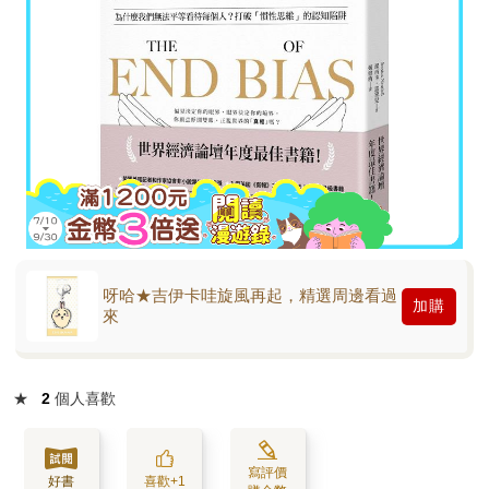
呀哈★吉伊卡哇旋風再起，精選周邊看過
加購
來
★
2
個人喜歡
寫評價
好書
喜歡+1