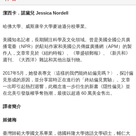
潔西卡．諾黛兒 Jessica Nordell
哈佛大學、威斯康辛大學麥迪遜分校畢業。
美國知名記者，長期關注科學及文化領域。曾是美國全國公共廣
播電臺（NPR）的駐站作家和美國公共傳媒廣播網（APM）的製
作人，文章常見於《紐約時報》、《華盛頓郵報》、《新共和》
週刊、《大西洋》雜誌和其他出版刊物。
2017年5月，她發表專文〈這樣的我們能終結偏見嗎？〉，探討偏
見形成的原因，並分享當時正在進行的「終結偏見實驗」。文章
一出即引起熱烈迴響，此概念進一步衍生的新書《隱性偏見》並
在北美引發版權爭奪熱潮，最後以超過 60 萬美金售出。
譯者簡介
姬健梅
臺灣師範大學國文系畢業，德國科隆大學德語文學碩士，輔仁大