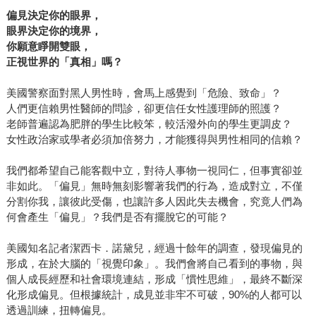
等問題，而一如皮凱提所說，這些困境不能僅僅交給少數人
偏見決定你的眼界，
眼界決定你的境界，
來決定，每個公民都必須要起而參與才行。 反思平等的奮
你願意睜開雙眼，
鬥，讓我們敏銳地感受這段歷史所經歷的殘酷轉折點，同時
正視世界的「真相」嗎？
也讓我們意識到，當今強烈的不平等感受，正是這趟奮鬥尚
未到達終點的象徵。皮凱提的書寫，正是希望透過回顧過往
美國警察面對黑人男性時，會馬上感覺到「危險、致命」？
的進步來開闊了我們的視野，讓我們發現這塊土地還有很多
人們更信賴男性醫師的問診，卻更信任女性護理師的照護？
地方，值得我們花時間點亮。
老師普遍認為肥胖的學生比較笨，較活潑外向的學生更調皮？
女性政治家或學者必須加倍努力，才能獲得與男性相同的信賴？
我們都希望自己能客觀中立，對待人事物一視同仁，但事實卻並
非如此。「偏見」無時無刻影響著我們的行為，造成對立，不僅
分割你我，讓彼此受傷，也讓許多人因此失去機會，究竟人們為
何會產生「偏見」？我們是否有擺脫它的可能？
美國知名記者潔西卡．諾黛兒，經過十餘年的調查，發現偏見的
形成，在於大腦的「視覺印象」。我們會將自己看到的事物，與
個人成長經歷和社會環境連結，形成「慣性思維」，最終不斷深
化形成偏見。但根據統計，成見並非牢不可破，90%的人都可以
透過訓練，扭轉偏見。