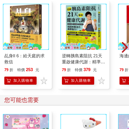
某些人想要以一種方式行事，但事實上卻以另一種方式行事。本
書的重點就在於我們該如何努力來終結這種偏見。
我成長於一九八○和九○年代，在許多方面都受到保護，乃至於我
無法理解偏見，甚至察覺不出偏見。身為白人生長在一個白人居
多的城鎮，雖是猶太人，但別人幾乎看不出來，乃至於我曾在一
場聖誕節活動上受邀上台分享「耶穌對我的意義」。我就像大多
數白人一樣在種族的地景上移動：像個備受呵護的嬰兒，從來無
乩身II 6：給天庭的求
逆轉胰島素阻抗 21天
海邊
須認真應付種族歧視，總是能夠選擇不去考慮這個問題。學術界
救信
重啟健康代謝：精準控
的結構在某種程度上也保護了我不受性別偏見的影響。在我就讀
糖、有效減重、降低發
253
379
79
折
特價
元
79
折
特價
元
79
折
的那所小型天主教中學，如果我在微積分測驗取得高分，那就是
炎，找回年輕活力與修
不容爭辯的事實。我沒去參加誓師大會，而和對街吸食大麻的癮
復力！
加入購物車
加入購物車
君子一起閒晃，這並不重要，而我是個女孩這件事似乎也並不重
要。成績似乎遮蓋了我身體的具體特徵，保護我免於受到性別歧
視。在大學裡，我主修物理。當我在各個領域的課堂上提出嚴肅
您可能也需要
的問題，有時會受到冷落或忽視，而我就像巴雷斯一樣，並沒有
習慣性地把這些輕視和性別歧視連結在一起。我從小就一直在內
化有關女性和自己的訊息，可是感覺上，偏見更像是背景中的嗡
嗡聲而非警笛。