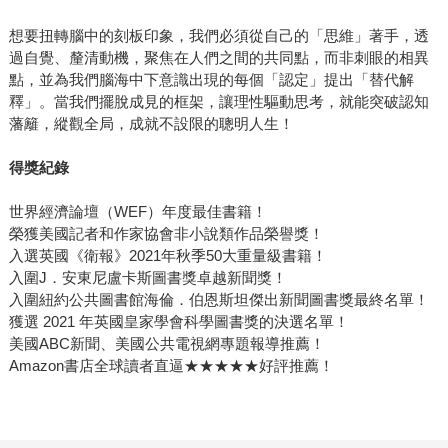
想要扭轉腦中的刻板印象，我們必須從自己的「思維」著手，透
過自覺、釐清動機，聚焦在人們之間的共同點，而非刺眼的相異
點，並為我們腦海中下意識出現的每個「認定」提出「替代解
釋」。當我們擺脫成見的框架，讓理性驅動思考，就能突破認知
藩籬，縱觀全局，成就不設限的聰明人生！
得獎紀錄
世界經濟論壇（WEF）年度最佳書籍！
榮獲美國記者和作家協會非小說類作品榮譽獎！
入選英國《衛報》2021年秋季50大重量級書籍！
入圍J．安東尼盧卡斯圖書獎卓越新聞獎！
入圍紐約公共圖書館海倫．伯恩斯坦傑出新聞圖書獎最終名單！
獲選 2021 年英國皇家學會科學圖書獎的決選名單！
美國ABC新聞、美國公共電視網專題報導推薦！
Amazon書店全球讀者直逼★★★★★好評推薦！