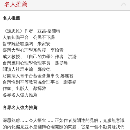
名人推薦
名人推薦
《逆思維》作者 亞當‧格蘭特
人氣知識平台 公民不下課
哲學雞蛋糕腦闆 朱家安
臺灣大學心理學系教授 李怡青
成大教授、《自己的力學》作者 洪瀞
台灣應用心理學會理事長 孫旻暐
閱讀人社群主編 鄭俊德
財團法人青平台基金會董事長 鄭麗君
台灣性別平等教育協會理事長 謝美娟
作家、出版人 顏擇雅
各界名人強力推薦
各界名人強力推薦
深思熟慮……令人振奮……正如作者所闡述的見解，克服無意識
的內化偏見並不是翻轉心理開關的問題，它是一個不斷質疑我們