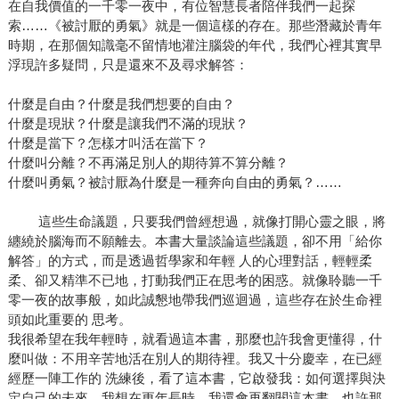
在自我價值的一千零一夜中，有位智慧長者陪伴我們一起探
索……《被討厭的勇氣》就是一個這樣的存在。那些潛藏於青年
時期，在那個知識毫不留情地灌注腦袋的年代，我們心裡其實早
浮現許多疑問，只是還來不及尋求解答：
什麼是自由？什麼是我們想要的自由？
什麼是現狀？什麼是讓我們不滿的現狀？
什麼是當下？怎樣才叫活在當下？
什麼叫分離？不再滿足別人的期待算不算分離？
什麼叫勇氣？被討厭為什麼是一種奔向自由的勇氣？……
這些生命議題，只要我們曾經想過，就像打開心靈之眼，將
纏繞於腦海而不願離去。本書大量談論這些議題，卻不用「給你
解答」的方式，而是透過哲學家和年輕 人的心理對話，輕輕柔
柔、卻又精準不已地，打動我們正在思考的困惑。就像聆聽一千
零一夜的故事般，如此誠懇地帶我們巡迴過，這些存在於生命裡
頭如此重要的 思考。
我很希望在我年輕時，就看過這本書，那麼也許我會更懂得，什
麼叫做：不用辛苦地活在別人的期待裡。我又十分慶幸，在已經
經歷一陣工作的 洗練後，看了這本書，它啟發我：如何選擇與決
定自己的未來。我想在更年長時，我還會再翻閱這本書，也許那