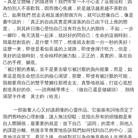
～真是立體極了的描述呀！我們常常一不小心走了這個流程：因
為怕別人不喜歡我，因而擔心焦慮，於是越活越差越不喜歡自
己。如果我們 想走去相反邊的那個方向，就可以想像自己，像是
書中說的：「真正的自由其實是將滾落的自己由下往上推的態
度」，與其終日擔心受怕自己沒有符合別人的期待， 不如，一步
一腳印，每天清晨一起床，就好好的問自己：生命的這個時刻，
我最想創造的，是什麼？問了，然後就去創造一分一秒的美好！
這麼一來，即使是看似長遠的上坡路，即使會揮汗吃力，但是，
美好的這個時刻，生命槓桿的施力點，正正的，真實的，落在自
己的手裡、腳底。
「被討厭的勇氣」並不是要去吸引被討厭的負向能量，而是，如
果這是我生命想活出的核心渴望，那麼，即使有被討厭的可能，
我都要用自己的雙手雙腳往那裡走去。真摯地祝福，打從心底想
創造美好的你。──諮商輔導博士，《做自己還是做罐頭》、熱情
渴望卡作者 黃士鈞（哈克）
一部振奮人心又好讀易懂的心靈作品。它振振有詞地否定了
我們舊時的心理創傷，讓人無法辯駁；並指出所有的煩惱都是來
自人際關係，最重要的就是：放下自己 「認同」的需求，與他人
的課題分離。然後非常務實地告訴我們如何找到自己的中心，認
真地活在當下。看完之後，你絕對可以為你無意義的人生增添美