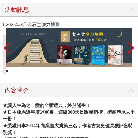
活動訊息
作
2026年8月金石堂強力推薦
內容簡介
★
讓人生為之一變的全新經典，終於誕生！
★
日本亞馬遜年度冠軍書，連續300天長踞暢銷榜，街頭巷尾人手
一冊！
★
榮獲日本2014年商業書大賞第三名，作者古賀史健榮獲評審特
別獎！