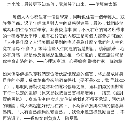
一本小說，最後更不知為何，竟然哭了出來。──伊坂幸太郎
每個人內心都住著一個哲學家，同時也住著一個年輕人。或
許我們都走過了年輕歲月對人生的疑惑與追尋，最終，我們終於
成為我們生命的哲學家。我喜愛這本 書，不只在它的書名所帶來
的一種睿智及平靜，還有在於它的內容正是每個人都曾探問過的
「人生是什麼？人活著而感受到的痛苦是為什麼？我們的人生究
竟在追尋 什麼？」等等這些人生問題的智慧對話。讀著讀著，心
必有所感，那是你反覆經歷生活之後，你知道的，這些話語就是
你生命走過的路。──心理諮商師、心靈療癒 叢書作家 蘇絢慧
如果佛洛伊德教導我們定位潛伏記憶深處的傷害，將之築成終身
居住的小屋，反芻創傷帶來的宿命掙扎（要不是xxx，我 早就xxx
了），那麼阿德勒便是將我們逐出傷痛之屋、逼我們勇於面對當
下每一決定的嚴師（原來是我把自己害得那麼慘）。讀完《被討
厭的勇氣》，身為佛洛伊 德忠實信徒的我也不得不承認，阿德勒
的理論，讓人燃起想好好活在當下、不為宿命捆綁束縛的信念與
熱情。「只有自己能夠改變自己」，我會永遠這樣勉勵自己， 不
再逃避了。──逗點文創負責人 陳夏民