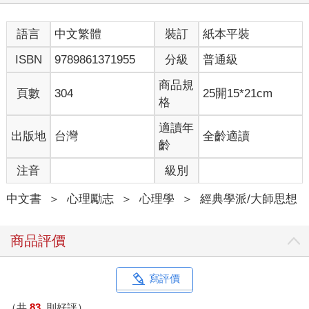
年輕人 為什麼？任誰來看，應該都會覺得它充滿矛盾、一片混
沌吧！
語言
中文繁體
裝訂
紙本平裝
哲學家 不是「世界」複雜，而是「你」把世界變複雜了。
ISBN
9789861371955
分級
普通級
※ ※ ※
商品規
頁數
304
25開15*21cm
格
哲學家 對當下的「你」來說，井水的冰涼或溫熱是不可動搖的
事實。這就是所謂「居住在主觀的世界」。「我們如何看待事
適讀年
出版地
台灣
全齡適讀
物」的這種主觀就是一切，而且是讓人無從逃避的。
齡
注音
級別
現在，你眼中的世界是光怪陸離、複雜而混沌的。可是當你有了
改變之後，世界就會回復到單純的樣子。所以，問題不在於世界
中文書
＞
心理勵志
＞
心理學
＞
經典學派/大師思想
是什麼樣子，在於你是什麼樣子。
年輕人 在於我？
商品評價
哲學家 沒錯。好像你正透過太陽眼鏡在看這個世界，當然會覺
得看到的一切都很昏暗。既然如此，你可以不用感嘆這個世界有
寫評價
多黑暗，只要摘下太陽眼鏡就行了。
（共
83
則好評）