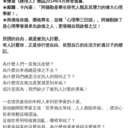
★
獲選《經理人》雜誌2014年4月商管選書。
★
戴爾．卡內基：「阿德勒是畢生研究人類及其潛力的偉大心理
學家！」
★
與佛洛依德、榮格齊名，並稱「心理學三巨頭」。阿德勒除了
是心理學發展承先啟後之人，更堪稱自我啟發之父！
所謂的自由，就是被別人討厭。
有人討厭你，正是你行使自由、依照自己的生活方針過日子的標
記。
為什麼人們一直無法改變？
為什麼自卑感總是揮之不去？
為什麼我們總是活在別人的期待之下？
為什麼現在無法真實感受到幸福？
或許是因為，我們缺少了被別人討厭的勇氣！
一名憤世嫉俗的年輕人來到哲學家的小屋。
當他聽聞哲學家主張「世界無比單純，人人都能幸福」，便決心
前來推翻這種謬論。
這個世界明明複雜混亂，哪裡單純了？
如果幸福真的這麼容易，為什麼他還會過得這麼痛苦？