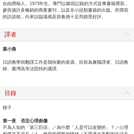
自由撰稿人。1973年生。專門以聽寫記錄的方式從事書籍撰寫，
參與過許多暢銷的商業書刊，以及非小說類書籍的出版。所撰寫
的訪談稿，向來以臨場感及節奏感十足而頗受好評。
譯者
葉小燕
日語教學與翻譯工作是我快樂的泉源。目前為兼職譯者、日語教
師、臺灣高等法院特約通譯。
目錄
楔子
第一夜 否定心理創傷
不為人知的「第三巨頭」／為什麼「人是可以改變的」？／心理
創傷並不存在／人，會捏造憤怒的情緒／不受過去支配的生活方