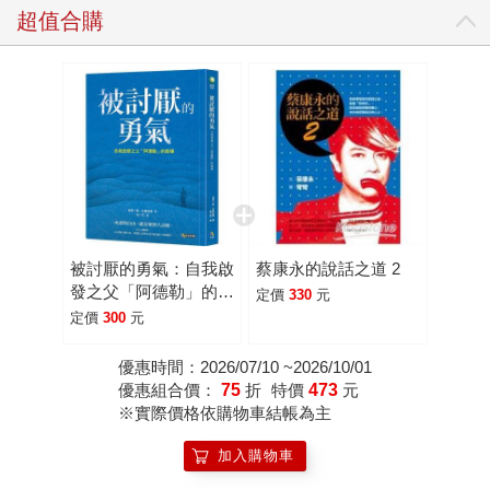
超值合購
被討厭的勇氣：自我啟
蔡康永的說話之道 2
發之父「阿德勒」的教
定價
330
元
導
定價
300
元
優惠時間：2026/07/10 ~2026/10/01
優惠組合價：
75
折
特價
473
元
※實際價格依購物車結帳為主
加入購物車