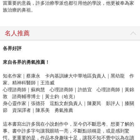
當重要的意義，許多治療學派也都引用他的學說，他更被奉為家
族治療的鼻祖。
名人推薦
各界好評
來自各界的勇氣推薦！
知名作家｜蔡康永 卡內基訓練大中華地區負責人｜黑幼龍 作
家、精神科醫師｜王浩威
心理諮商師｜蘇絢慧 心理諮商師｜許皓宜 心理諮商師｜黃錦
敦 諮商輔導博士｜黃士鈞（哈克）
身心靈作家｜張德芬 逗點文創負責人｜陳夏民 影評人｜膝關
節 資深譯者｜陳系美 勇氣推薦
這本書寫出許多我在小說創作中，至今仍不斷思考、想要了解的
事。書中許多字句讓我眼睛一亮，不斷點頭稱是，或是感到驚
愕。更重要的是，作品本身趣味十足，讓我不知不覺中以為在讀