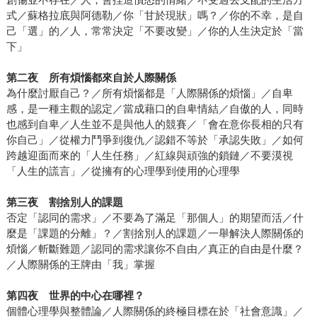
式／蘇格拉底與阿德勒／你「甘於現狀」嗎？／你的不幸，是自
己「選」的／人，常常決定「不要改變」／你的人生決定於「當
下」
第二夜 所有煩惱都來自於人際關係
為什麼討厭自己？／所有煩惱都是「人際關係的煩惱」／自卑
感，是一種主觀的認定／當成藉口的自卑情結／自傲的人，同時
也感到自卑／人生並不是與他人的競賽／「會在意你長相的只有
你自己」／從權力鬥爭到復仇／認錯不等於「承認失敗」／如何
跨越迎面而來的「人生任務」／紅線與頑強的鎖鏈／不要漠視
「人生的謊言」／從擁有的心理學到使用的心理學
第三夜 割捨別人的課題
否定「認同的需求」／不要為了滿足「那個人」的期望而活／什
麼是「課題的分離」？／割捨別人的課題／一舉解決人際關係的
煩惱／斬斷難題／認同的需求讓你不自由／真正的自由是什麼？
／人際關係的王牌由「我」掌握
第四夜 世界的中心在哪裡？
個體心理學與整體論／人際關係的終極目標在於「社會意識」／