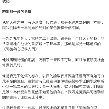
後記
跨出那一步的勇氣
我的人生之中，有過這麼一段際遇：那是不經意拿起的一本書，
讓我從隔天一早開始所見到的景色變得全然不同。
一九九九年冬天，當時才二十出頭、還是個「年輕人」的我，非
常幸運地在池袋的書店遇上了那本書。那就是岸見一郎老師的
《阿德勒心理學入門》。
他以淺顯易懂的用詞，說明了一些深不可測、而且徹底顛覆社會
常識的思想。
像是否定了創傷的存在、以目的論取代原因論這種簡直有如哥白
尼革命的論點。這對當時已經在佛洛伊德或榮格學派的學說中感
受到一點異樣的我來說，是一大衝擊。究竟阿爾弗雷德．阿德勒
是誰？為什麼自己竟然不知道他的存在？我四處蒐購與阿德勒相
關的書籍，開始沉迷其中。
但是我發現了一件事。我所探求的不單單只是「阿德勒心理