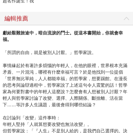
超名作誕生！我
編輯推薦
獻給艱難旅途中，暗自流淚的鬥士。從這本書開始，你就會幸
福。
「所謂的自由，就是被別人討厭。」哲學家說。
事情緣起於有著許多煩惱的年輕人，在他的眼裡，世界根本充滿
矛盾、一片混沌，哪裡有什麼幸福可言？於是他找到一位提倡
「世界無比單純，人人都能幸福」的哲學家，想要踢館。在漫長
的思考與論辯過程中，哲學家說了上述這句令人震驚的話！哲學
家為何要對書中的年輕人這麼說？怎麼會有人想被別人討厭？年
輕人與哲學家討論了改變、選擇、人際關係、斷捨離、活在當
下……等許多人生議題，最後會得到哪些結論？
在討論到「改變」這件事時：
年輕人堅持「人就算想要改變也無法改變」。
但哲學家說：「『人生』不是別人給的，是我們自己選擇的。決