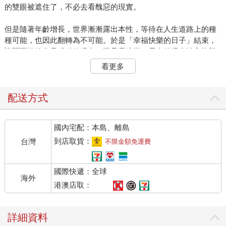
的雙眼被遮住了，不必去看醜惡的現實。
但是隨著年齡增長，世界漸漸露出本性，等待在人生道路上的種
種可能，也因此翻轉為不可能。於是「幸福快樂的日子」結束，
迎面而檢的盡是殘酷的現實。不只是這樣。長大後還會涉入複雜
的人際關係，被迫背負許多責任。當然，許多小時候無法理解的
看更多
歧視、戰爭或差別待遇等社會問題也會一一浮上檯面，讓人無法
忽視。不是嗎？
配送方式
如果在一個宗教力量強大的時代，或許還能得到救贖；因為神的
教誨就是真理、就是世界，就是一切，只要跟隨祂的指引，就不
國內宅配：本島、離島
用想那麼多。可是現在宗教式微，信仰只剩下空殼子，大家失去
依靠，心裡不安、彼此猜忌。其實現代社會中，每個人都自利自
到店取貨：
台灣
不限金額免運費
利地活著。
國際快遞：全球
老師，請您回答我。即使面對這些現實，您還是覺得這個世界很
海外
單純嗎？
港澳店取：
哲學家 我的回答不會改變。世界很單純，人生也一樣單純。
詳細資料