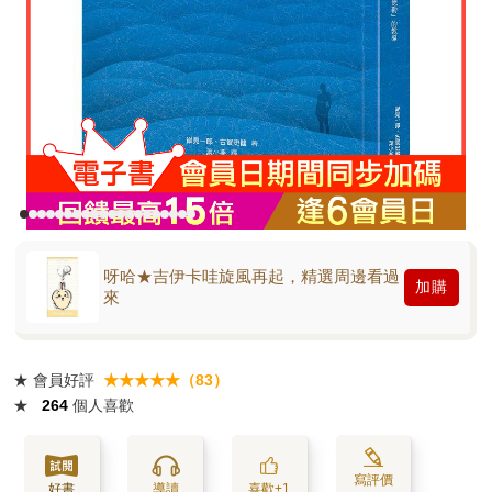
呀哈★吉伊卡哇旋風再起，精選周邊看過
加購
來
★
會員好評
★★★★★（83）
★
264
個人喜歡
寫評價
好書
導讀
喜歡+1