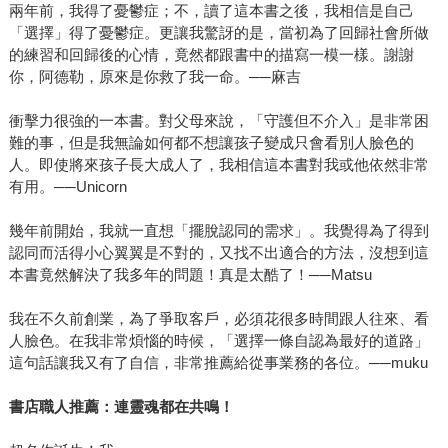
兩年前，我得了憂鬱症；不，讀了這本書之後，我相信是自己
「選擇」得了憂鬱症。更讓我驚訝的是，當初為了回歸社會所做
的練習和回歸後的心情，竟然都跟書中的描寫一模一樣。謝謝
你，阿德勒，原來是你救了我一命。──麻吉
衝擊力很強的一本書。對父母來說，「守護但不介入」是非常困
難的事，但是我無論如何都不想讓孩子變成只會看別人臉色的
人。即使將來孩子長大成人了，我相信這本書對我或他依然非常
有用。──Unicorn
幾年前開始，我就一直想「擺脫認同的需求」。我覺得為了得到
認同而活得小心翼翼是不對的，又找不出適合的方法，沒想到這
本書竟然解決了我多年的問題！真是太酷了！──Matsu
我在不久前創業，為了爭取客戶，必須花很多時間跟人往來、看
人臉色。在我非常煩惱的時候，「選擇一條自認為最好的道路」
這句話讓我又有了自信，非常推薦給從事業務的各位。──muku
書店職人推薦：連靈魂都在共鳴！