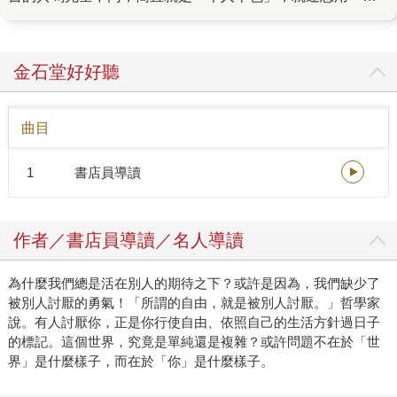
話說明它的概念都顯得困難重重。這對書籍行銷其實是很不
利的，因為它有太多值得細談的章節，但大家的時間都不
多；如果只想描述它的輪廓，又容易讓人覺得空泛。 更何
金石堂好好聽
況，在本書出版前，一般讀者對阿德勒的認識，可說少之又
少。 在缺少共識（笑）的情況下，我們的另一個共識，就是
曲目
要想辦法讓讀者實際了解阿德勒的思想究竟能如何幫助我
們。企畫同事邀請各界名人試讀，並分享他們的生命故事；
1
書店員導讀
而在圓神書活網上，我們設計了一個「阿德勒Q&A」專欄，
實際回答生活中可能遇到的問題：無法示弱的職場、對朋友
已讀不回的恐懼、害怕親戚問「什麼時候要生小孩」……這
作者／書店員導讀／名人導讀
些口碑逐漸發酵，當初可能的「不利」也成為它能碰觸到更
多讀者的優勢；許多讀者都是因別人介紹或名人分享決定讀
為什麼我們總是活在別人的期待之下？或許是因為，我們缺少了
這本書，甚至還有好幾筆來自大學宿舍的訂單。 一位廣播節
被別人討厭的勇氣！「所謂的自由，就是被別人討厭。」哲學家
目主持人跟我說：「我越來越確定這是一本能幫助大家一輩
說。有人討厭你，正是你行使自由、依照自己的生活方針過日子
子的好書。」說真的，我一直都這麼認為。不論是人生的哪
的標記。這個世界，究竟是單純還是複雜？或許問題不在於「世
個面向，需要勇氣時，請記得聽聽阿德勒的建言。
界」是什麼樣子，而在於「你」是什麼樣子。