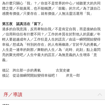
為什麼只關心「我」？／你並不是世界的中心／傾聽更大的共同
體之聲／不能責罵，也不能稱讚／「鼓勵」的方式／為了讓自己
感覺有價值／只要存在，就有價值／人無法靈活運用「我」
第五夜 認真活在「當下」
過多的自我意識，反而牽制自我／不是肯定自我，而是接納自我
／信用和信任有什麼不同？／工作的本質在於對他人的貢獻／年
輕人要超越成年人／工作狂是人生的謊言／由這一瞬間開始變得
幸福／想成為「特別的存在」的人有兩條路／甘於平凡的勇氣／
人生是一連串的剎那／舞動的人生／為「此時、此刻」點上最閃
亮的聚光燈吧／人生中最大的謊言／為無意義的人生增添「意
義」
後記 跨出那一步的勇氣 古賀史健
後記 從這個瞬間開始變得幸福吧！ 岸見一郎
序／導讀