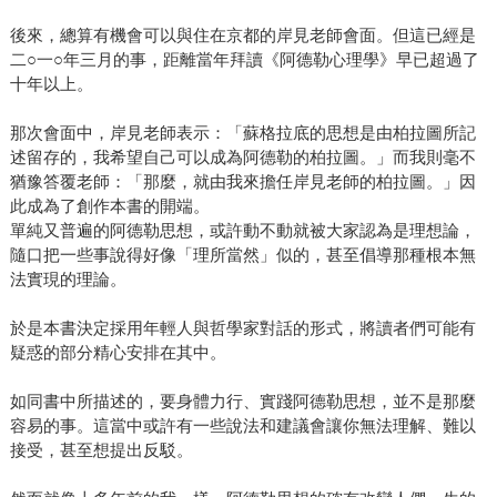
後來，總算有機會可以與住在京都的岸見老師會面。但這已經是
二○一○年三月的事，距離當年拜讀《阿德勒心理學》早已超過了
十年以上。
那次會面中，岸見老師表示：「蘇格拉底的思想是由柏拉圖所記
述留存的，我希望自己可以成為阿德勒的柏拉圖。」而我則毫不
猶豫答覆老師：「那麼，就由我來擔任岸見老師的柏拉圖。」因
此成為了創作本書的開端。
單純又普遍的阿德勒思想，或許動不動就被大家認為是理想論，
隨口把一些事說得好像「理所當然」似的，甚至倡導那種根本無
法實現的理論。
於是本書決定採用年輕人與哲學家對話的形式，將讀者們可能有
疑惑的部分精心安排在其中。
如同書中所描述的，要身體力行、實踐阿德勒思想，並不是那麼
容易的事。這當中或許有一些說法和建議會讓你無法理解、難以
接受，甚至想提出反駁。