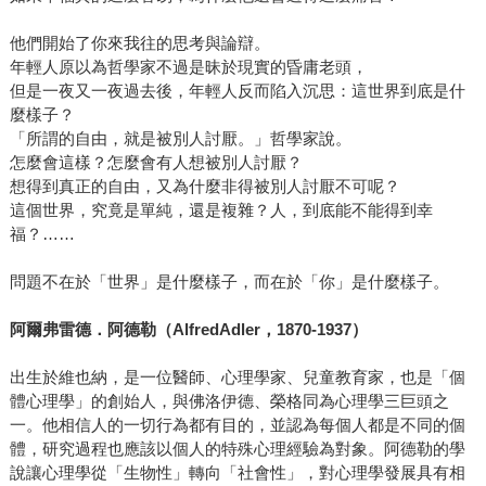
他們開始了你來我往的思考與論辯。
年輕人原以為哲學家不過是昧於現實的昏庸老頭，
但是一夜又一夜過去後，年輕人反而陷入沉思：這世界到底是什
麼樣子？
「所謂的自由，就是被別人討厭。」哲學家說。
怎麼會這樣？怎麼會有人想被別人討厭？
想得到真正的自由，又為什麼非得被別人討厭不可呢？
這個世界，究竟是單純，還是複雜？人，到底能不能得到幸
福？……
問題不在於「世界」是什麼樣子，而在於「你」是什麼樣子。
阿爾弗雷德．阿德勒（AlfredAdler，1870-1937）
出生於維也納，是一位醫師、心理學家、兒童教育家，也是「個
體心理學」的創始人，與佛洛伊德、榮格同為心理學三巨頭之
一。他相信人的一切行為都有目的，並認為每個人都是不同的個
體，研究過程也應該以個人的特殊心理經驗為對象。阿德勒的學
說讓心理學從「生物性」轉向「社會性」，對心理學發展具有相