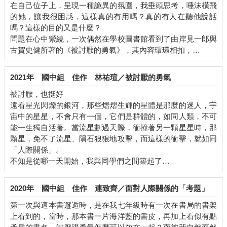
在自己位子上，呈現一種詭異的氛圍，我垂頭思考，唾沫橫飛
的她，讓我很困惑，這樣真的有用嗎？真的有人在聽他說話
嗎？這樣的目的又是什麼？
問題在心中縈繞，一次偶然在學校圖書館看到了由岸見一郎與
古賀史健所著的《被討厭的勇氣》，其內容環環相扣，…
2021年
國中組
佳作
林祐瑄／被討厭的勇氣
被討厭，也挺好
遠看星光閃爍的銀河，那些熠熠生輝的星體是那麼的迷人，宇
宙中的星星，不會只有一個，它們是群體的，如同人類，不可
能一生獨自活著。當流星劃過天際，衝撞著另一顆星星時，那
顆星，免不了流星、隕石狠狠地攻擊，而這樣的衝擊，就如同
「人際關係」。
不知是從哪一天開始，我與同學們之間築起了…
2020年
國中組
佳作
連致齊／面對人際關係的「考題」
第一次與這本書邂逅時，是在我七年級時有一次在書局的書架
上看到的，當時，那本書一片海洋藍的書皮，再加上看似有點