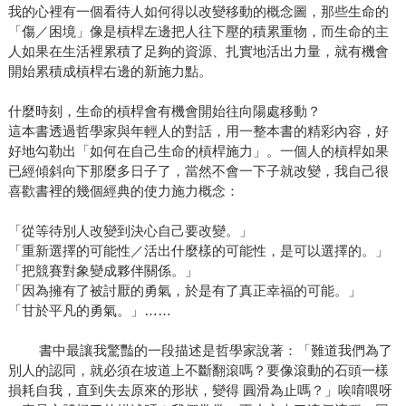
我的心裡有一個看待人如何得以改變移動的概念圖，那些生命的
「傷／困境」像是槓桿左邊把人往下壓的積累重物，而生命的主
人如果在生活裡累積了足夠的資源、扎實地活出力量，就有機會
開始累積成槓桿右邊的新施力點。
什麼時刻，生命的槓桿會有機會開始往向陽處移動？
這本書透過哲學家與年輕人的對話，用一整本書的精彩內容，好
好地勾勒出「如何在自己生命的槓桿施力」。一個人的槓桿如果
已經傾斜向下那麼多日子了，當然不會一下子就改變，我自己很
喜歡書裡的幾個經典的使力施力概念：
「從等待別人改變到決心自己要改變。」
「重新選擇的可能性／活出什麼樣的可能性，是可以選擇的。」
「把競賽對象變成夥伴關係。」
「因為擁有了被討厭的勇氣，於是有了真正幸福的可能。」
「甘於平凡的勇氣。」……
書中最讓我驚豔的一段描述是哲學家說著：「難道我們為了
別人的認同，就必須在坡道上不斷翻滾嗎？要像滾動的石頭一樣
損耗自我，直到失去原來的形狀，變得 圓滑為止嗎？」唉唷喂呀