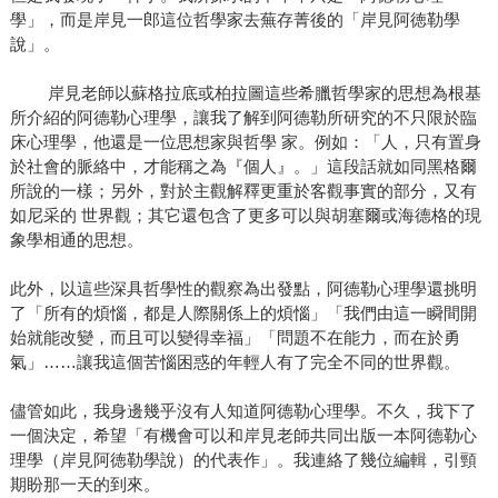
學」，而是岸見一郎這位哲學家去蕪存菁後的「岸見阿徳勒學
說」。
岸見老師以蘇格拉底或柏拉圖這些希臘哲學家的思想為根基
所介紹的阿德勒心理學，讓我了解到阿德勒所研究的不只限於臨
床心理學，他還是一位思想家與哲學 家。例如：「人，只有置身
於社會的脈絡中，才能稱之為『個人』。」這段話就如同黑格爾
所說的一樣；另外，對於主觀解釋更重於客觀事實的部分，又有
如尼采的 世界觀；其它還包含了更多可以與胡塞爾或海德格的現
象學相通的思想。
此外，以這些深具哲學性的觀察為出發點，阿德勒心理學還挑明
了「所有的煩惱，都是人際關係上的煩惱」「我們由這一瞬間開
始就能改變，而且可以變得幸福」「問題不在能力，而在於勇
氣」……讓我這個苦惱困惑的年輕人有了完全不同的世界觀。
儘管如此，我身邊幾乎沒有人知道阿德勒心理學。不久，我下了
一個決定，希望「有機會可以和岸見老師共同出版一本阿德勒心
理學（岸見阿徳勒學說）的代表作」。我連絡了幾位編輯，引頸
期盼那一天的到來。