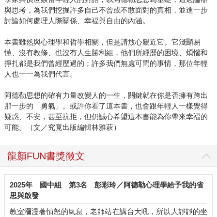
與思考，為我們挖掘許多自己不曾或不敢面對的真相，並進一步
討論如何處理人際關係、幸福與自由的內涵。
本書雖然與心理學和哲學相關，但是請放心親近它。它淺顯易
懂、沒有教條、也沒有人生勝利組，他們所經歷的困境、煩惱和
掙扎都是我們曾經歷過的；許多我們無處可問的事情，那位年輕
人也一一為我們代言。
阿德勒思想的確有力量改變人的一生，關鍵就在你是否擁有跨出
那一步的「勇氣」。或許你看了這本書，也會跟年輕人一樣覺得
疑惑、不安，甚至抗拒，但仍誠心希望這本書能為你帶來幸福的
可能。（文／究竟出版編輯林雅萩）
龍顏FUN書獎徵文
2025年
國中組
第3名
彭彩玲／阿德勒心理學給予我的省
思與啟發
教室瀰漫著憤怒的氣息，老師站在講台大吼，所以人靜靜的坐