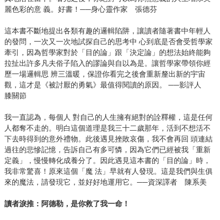
麗色彩的意 義。好書！──身心靈作家 張德芬
這本書不斷地提出各類有趣的邏輯陷阱，讓讀者隨著書中年輕人
的發問，一次又一次地試探自己的思考中 心到底是否會受哲學家
牽引，因為哲學家對於「目的論」跟「決定論」的想法始終能夠
拉扯出許多凡夫俗子陷入的謬論與自以為是。讓哲學家帶領你經
歷一場邏輯思 辨三溫暖，保證你看完之後會重新釐出新的宇宙
觀，這才是《被討厭的勇氣》最值得閱讀的原因。 ──影評人
膝關節
我一直認為，每個人 對自己的人生擁有絕對的詮釋權，這是任何
人都奪不走的。明白這個道理是我三十二歲那年，活到不想活不
下去時得到的意外禮物。此後遇見挫敗哀傷，我不會再回 頭連結
過往的悲慘記憶，告訴自己有多可憐，因為它們已經被我「重新
定義」，慢慢轉化成養分了。因此遇見這本書的「目的論」時，
我非常驚喜！原來這個「魔 法」早就有人發現。這是我們與生俱
來的魔法，請發現它，並好好地運用它。──資深譯者 陳系美
讀者淚推：阿德勒，是你救了我一命！