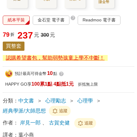
賺金幣
?
紙本平裝
金石堂 電子書
Readmoo 電子書
237
79
折
元
300
元
買整套
認購希望書包，幫助弱勢孩童上學不中斷！
10
預計最高可得金幣
點
?
100累1點 4點抵1元
HAPPY GO享
折抵無上限
分類：
中文書
＞
心理勵志
＞
心理學
＞
經典學派/大師思想
追蹤
作者：
岸見一郎
、
古賀史健
追蹤
譯者：
葉小燕