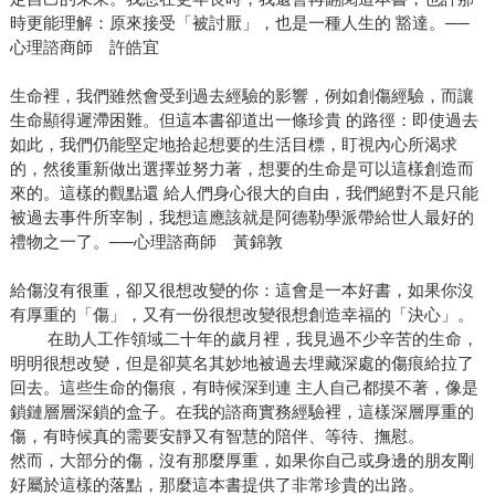
時更能理解：原來接受「被討厭」，也是一種人生的 豁達。──
心理諮商師 許皓宜
生命裡，我們雖然會受到過去經驗的影響，例如創傷經驗，而讓
生命顯得遲滯困難。但這本書卻道出一條珍貴 的路徑：即使過去
如此，我們仍能堅定地拾起想要的生活目標，盯視內心所渴求
的，然後重新做出選擇並努力著，想要的生命是可以這樣創造而
來的。這樣的觀點還 給人們身心很大的自由，我們絕對不是只能
被過去事件所宰制，我想這應該就是阿德勒學派帶給世人最好的
禮物之一了。──心理諮商師 黃錦敦
給傷沒有很重，卻又很想改變的你：這會是一本好書，如果你沒
有厚重的「傷」，又有一份很想改變很想創造幸福的「決心」。
在助人工作領域二十年的歲月裡，我見過不少辛苦的生命，
明明很想改變，但是卻莫名其妙地被過去埋藏深處的傷痕給拉了
回去。這些生命的傷痕，有時候深到連 主人自己都摸不著，像是
鎖鏈層層深鎖的盒子。在我的諮商實務經驗裡，這樣深層厚重的
傷，有時候真的需要安靜又有智慧的陪伴、等待、撫慰。
然而，大部分的傷，沒有那麼厚重，如果你自己或身邊的朋友剛
好屬於這樣的落點，那麼這本書提供了非常珍貴的出路。