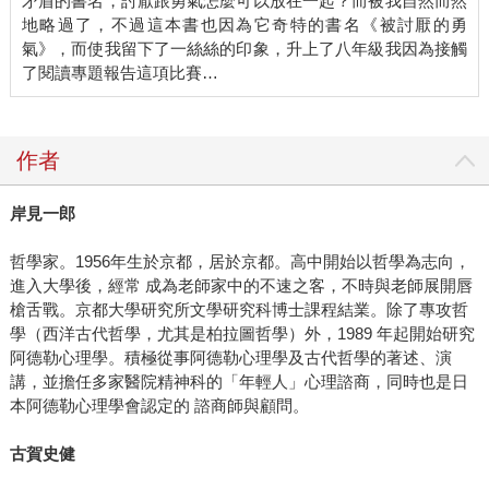
矛盾的書名，討厭跟勇氣怎麼可以放在一起？而被我自然而然
地略過了，不過這本書也因為它奇特的書名《被討厭的勇
氣》，而使我留下了一絲絲的印象，升上了八年級我因為接觸
了閱讀專題報告這項比賽…
作者
岸見一郎
哲學家。1956年生於京都，居於京都。高中開始以哲學為志向，
進入大學後，經常 成為老師家中的不速之客，不時與老師展開唇
槍舌戰。京都大學研究所文學研究科博士課程結業。除了專攻哲
學（西洋古代哲學，尤其是柏拉圖哲學）外，1989 年起開始研究
阿德勒心理學。積極從事阿德勒心理學及古代哲學的著述、演
講，並擔任多家醫院精神科的「年輕人」心理諮商，同時也是日
本阿德勒心理學會認定的 諮商師與顧問。
古賀史健