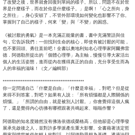
了改變之後，世界就會回復到單純的樣子。所以，問題不在於世
界是什麼樣子，而在於你是什麼樣子。」是啊！「心之所向，身
之所往」，身心安頓了，不管外部環境如何變化也影響不了你。
掌握到了自己的樣子，何來「變」與「不變」的困惑。
《被討厭的勇氣》是一本充滿正能量的書，書中充滿警語與佳
句，它告訴我們：一但找到生命的核心，即使有被討厭的可能，
也不要回頭、勇往直前吧！全書以奧地利知名心理學家阿爾弗雷
德．阿德勒所提出的「個體心理學」為主軸，慢慢引導大家活出
個人的生活姿態，進而從內在獲得真正的自由，充分享受生而為
人的幸福的滋味！（文／編輯部）
*********************************************
你一定問過自己「什麼是自由」「什麼是幸福」，對吧？但是從
來得不到答案，對吧？如果有人說：「所有煩惱都是人際關係的
煩惱。」「所謂的自由，就是被別人討厭。」你會覺得這個人瘋
了，還是覺得內心彷彿有哪裡跟著共鳴起來、嗡嗡作響？
阿德勒的知名度雖然沒有佛洛依德或榮格高，但他卻是心理學發
展承先啟後之人，並對許多學派產生重大影響。全書藉著淡定哲
學家與憤世嫉俗年輕人的對話，以阿德勒思想為基礎，透過論辯