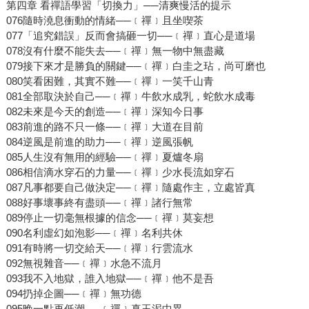
第四章 看禪語學習「切換力」──清爽慢活的提示
076隨時澆息衝動的情緒──﹝禪﹞且坐喫茶
077「追究錯誤」反而會搞砸一切──﹝禪﹞直心是道場
078沒有什麼不能失去──﹝禪﹞無一物中無盡藏
079接下來才是勝負的關鍵──﹝禪﹞白圭之玷，尚可磨也
080笑看困難，其實不難──﹝禪﹞一笑千山青
081全部取決於自己──﹝禪﹞牛飲水成乳，蛇飲水成毒
082未來是今天的創造──﹝禪﹞深知今日事
083前進的路不只一條──﹝禪﹞大道在目前
084逆風是前進的助力──﹝禪﹞逆風張帆
085人生沒有無用的經驗──﹝禪﹞夏爐冬扇
086相信滴水穿石的力量──﹝禪﹞少水長流如穿石
087凡事都要自己做決定──﹝禪﹞隨處作主，立處皆真
088好事壞事終有盡頭──﹝禪﹞諸行無常
089停止一切毫無根據的信念──﹝禪﹞莫妄想
090名利虛幻如泡影──﹝禪﹞名利共休
091有時將一切交給天──﹝禪﹞行雲流水
092無視雜音──﹝禪﹞水急不流月
093我不入地獄，誰入地獄──﹝禪﹞他不是吾
094扔掉企圖──﹝禪﹞無功德
095晚一點再低潮──﹝禪﹞真玉泥中異