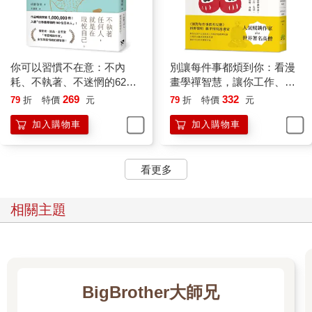
你可以習慣不在意：不內
別讓每件事都煩到你：看漫
耗、不執著、不迷惘的62個
畫學禪智慧，讓你工作、生
心態重整練習
活、人際無憂一身輕
269
332
79
折
特價
元
79
折
特價
元
加入購物車
加入購物車
看更多
相關主題
BigBrother大師兄