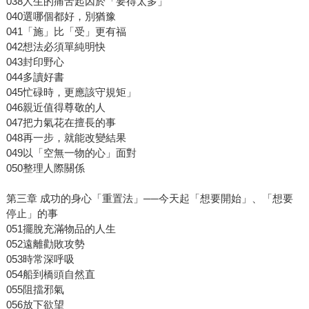
038人生的痛苦起因於「要得太多」
040選哪個都好，別猶豫
041「施」比「受」更有福
042想法必須單純明快
043封印野心
044多讀好書
045忙碌時，更應該守規矩」
046親近值得尊敬的人
047把力氣花在擅長的事
048再一步，就能改變結果
049以「空無一物的心」面對
050整理人際關係
第三章 成功的身心「重置法」──今天起「想要開始」、「想要
停止」的事
051擺脫充滿物品的人生
052遠離勸敗攻勢
053時常深呼吸
054船到橋頭自然直
055阻擋邪氣
056放下欲望