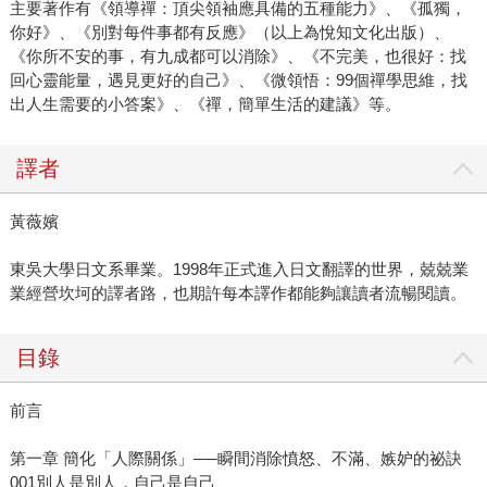
主要著作有《領導禪：頂尖領袖應具備的五種能力》、《孤獨，
你好》、《別對每件事都有反應》（以上為悅知文化出版）、
《你所不安的事，有九成都可以消除》、《不完美，也很好：找
回心靈能量，遇見更好的自己》、《微領悟：99個禪學思維，找
出人生需要的小答案》、《禪，簡單生活的建議》等。
譯者
黃薇嬪
東吳大學日文系畢業。1998年正式進入日文翻譯的世界，兢兢業
業經營坎坷的譯者路，也期許每本譯作都能夠讓讀者流暢閱讀。
目錄
前言
第一章 簡化「人際關係」──瞬間消除憤怒、不滿、嫉妒的祕訣
001別人是別人，自己是自己