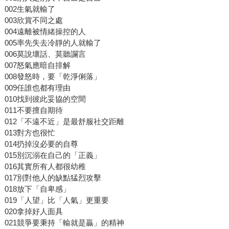
002生氣就輸了
003欣賞不同之處
004遠離被情緒操控的人
005率先失去冷靜的人就輸了
006莫說壞話、莫聽讕言
007怒氣應暗自排解
008發怒時，要「乾淨俐落」
009任誰也都有理由
010找到彼此妥協的空間
011不要擅自期待
012「不遠不近」是最舒服社交距離
013對方也很忙
014扔掉沒必要的自尊
015別沉溺在自己的「正義」
016其實所有人都很幼稚
017別對他人的缺點猛烈攻擊
018放下「自卑感」
019「人望」比「人氣」更重要
020拿掉好人面具
021競爭要秉持「輸就是贏」的精神