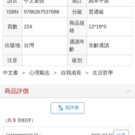
語言
中文繁體
裝訂
紙本平裝
ISBN
9786267537688
分級
普通級
商品規
頁數
224
12*19*0
格
適讀年
出版地
台灣
全齡適讀
齡
注音
級別
中文書
＞
心理勵志
＞
自我成長
＞
生活哲學
商品評價
寫評價
（共
3
則好評）