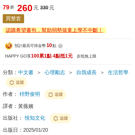
260
79
折
元
330
元
買整套
認購希望書包，幫助弱勢孩童上學不中斷！
10
預計最高可得金幣
點
?
100累1點 4點抵1元
HAPPY GO享
折抵無上限
分類：
中文書
＞
心理勵志
＞
自我成長
＞
生活哲學
追蹤
作者：
枡野俊明
追蹤
譯者：
黃薇嬪
出版社：
悅知文化
追蹤
出版日：
2025/01/20