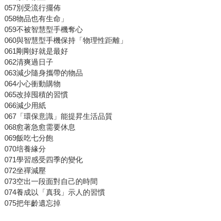
057別受流行擺佈
058物品也有生命」
059不被智慧型手機奪心
060與智慧型手機保持「物理性距離」
061剛剛好就是最好
062清爽過日子
063減少隨身攜帶的物品
064小心衝動購物
065改掉囤積的習慣
066減少用紙
067「環保意識」能提昇生活品質
068愈著急愈需要休息
069飯吃七分飽
070培養緣分
071學習感受四季的變化
072坐禪減壓
073空出一段面對自己的時間
074養成以「真我」示人的習慣
075把年齡遺忘掉