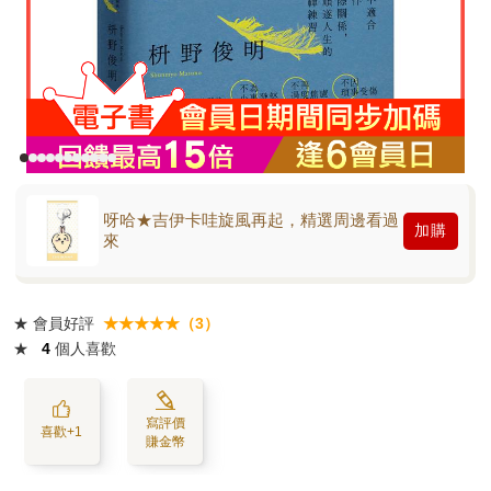
呀哈★吉伊卡哇旋風再起，精選周邊看過
加購
來
★
會員好評
★★★★★（3）
★
4
個人喜歡
寫評價
喜歡+1
賺金幣