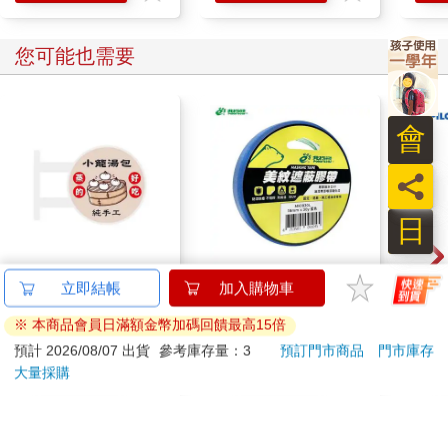
您可能也需要
會
員
日
(特價)簡單生活 磁吸發
北極熊美紋遮蔽膠帶
百樂果
立即結帳
加入購物車
光招牌(小籠湯包)
24mm×30y藍
聯名
※ 本商品會員日滿額金幣加碼回饋最高15倍
139
81
7
折
特價
元
88
折
特價
元
84
折
預計 2026/08/07 出貨
參考庫存量：3
預訂門市商品
門市庫存
大量採購
加入購物車
加入購物車
您可能會喜歡