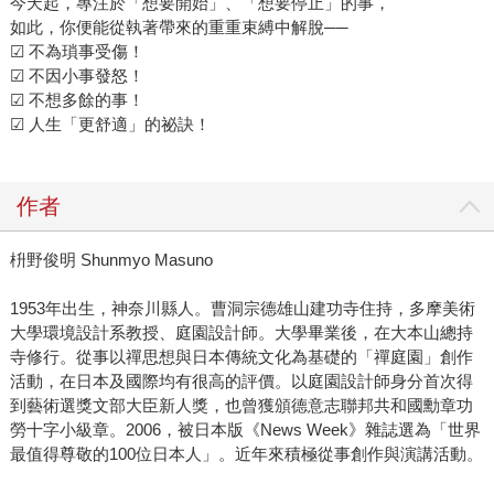
今天起，專注於「想要開始」、「想要停止」的事，
如此，你便能從執著帶來的重重束縛中解脫──
☑ 不為瑣事受傷！
☑ 不因小事發怒！
☑ 不想多餘的事！
☑ 人生「更舒適」的祕訣！
作者
枡野俊明 Shunmyo Masuno
1953年出生，神奈川縣人。曹洞宗德雄山建功寺住持，多摩美術
大學環境設計系教授、庭園設計師。大學畢業後，在大本山總持
寺修行。從事以禪思想與日本傳統文化為基礎的「禪庭園」創作
活動，在日本及國際均有很高的評價。以庭園設計師身分首次得
到藝術選獎文部大臣新人獎，也曾獲頒德意志聯邦共和國勳章功
勞十字小級章。2006，被日本版《News Week》雜誌選為「世界
最值得尊敬的100位日本人」。近年來積極從事創作與演講活動。