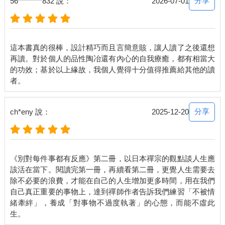
分享
56********832 說：
2026-07-01
這本書真的很棒，設計精巧而且言簡意賅，讓人讀了之後還想
再讀。對於個人的品性陶冶還有內心的自我療癒，都有相當大
的功效；基於以上緣故，我個人覺得十分值得推薦給其他的讀
分享
ch*eny 說：
2025-12-20
《別對每件事都有反應》第二冊，以日本禪宗的觀點談人生應
該活在當下。閱讀完第一冊，再續看第二冊，更覺人生需要去
除不必要的浪費，才能在自己的人生增加更多時間，用在我們
自己真正重要的事物上，達到禪師作者告訴我們練習「不被情
緒牽絆」，養成「對事物不過度執著」的心態，而能不虛此