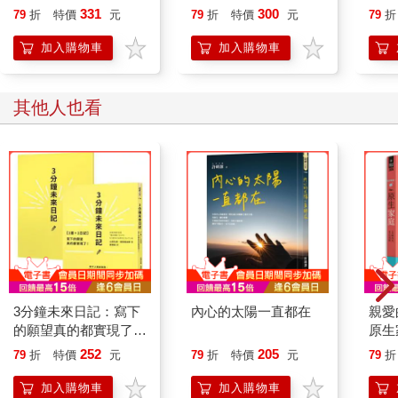
子
和愧疚，經由靈界傳話
委屈
331
300
79
折
特價
元
79
折
特價
元
79
折
人轉達，終於得到回
應，療癒了留下來的人
加入購物車
加入購物車
心中遺憾。
其他人也看
3分鐘未來日記：寫下
內心的太陽一直都在
親愛
的願望真的都實現了！
原生
【1書＋1日記】
252
205
79
折
特價
元
79
折
特價
元
79
折
加入購物車
加入購物車