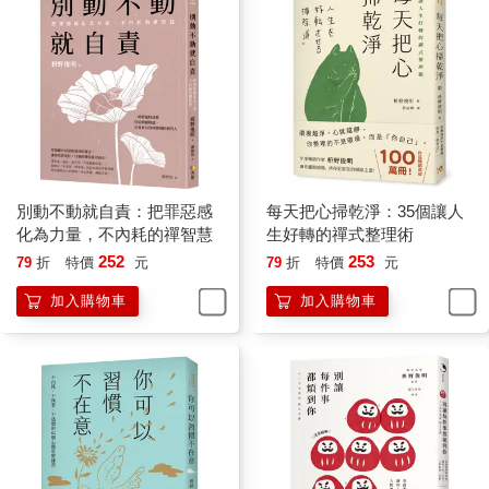
別動不動就自責：把罪惡感
每天把心掃乾淨：35個讓人
化為力量，不內耗的禪智慧
生好轉的禪式整理術
252
253
79
折
特價
元
79
折
特價
元
加入購物車
加入購物車