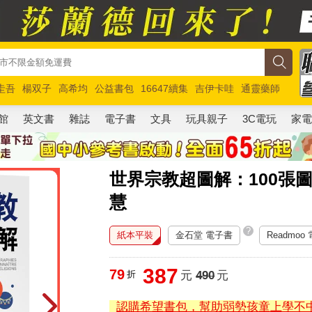
圭吾
楊双子
高希均
公益書包
16647續集
吉伊卡哇
通靈藥師
路邊攤新作
馬斯克
玩具總動員5
超慢跑
館
英文書
雜誌
電子書
文具
玩具親子
3C電玩
家
世界宗教超圖解：100張
慧
?
紙本平裝
金石堂 電子書
Readmoo
387
79
折
元
490
元
認購希望書包，幫助弱勢孩童上學不