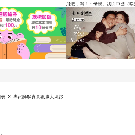
飛吧，鴻！：母親、我與中國（暢
圖表 X 專家詳解真實數據大揭露