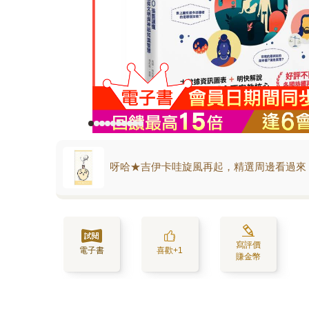
呀哈★吉伊卡哇旋風再起，精選周邊看過來
寫評價
電子書
喜歡+1
賺金幣