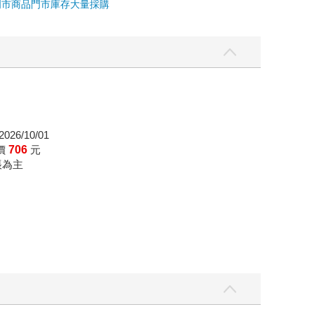
門市商品
門市庫存
大量採購
026/10/01
價
706
元
帳為主