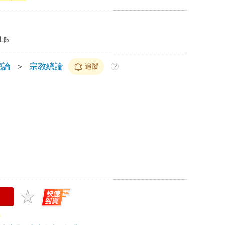
上限
總論
＞
宗教總論
追蹤
?