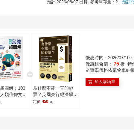
預計 2026/08/07 出貨
參考庫存量：2
預訂
優惠時間：2026/07/10 ~2
優惠組合價：
75
折
特
※實際價格依購物車結
加入購物車
超圖解：100
為什麼不能一直印鈔
懂人類信仰文明
票？英國央行經濟學家
知識智慧
用10個日常問題，解
元
定價
450
元
答你對經濟現況的疑惑