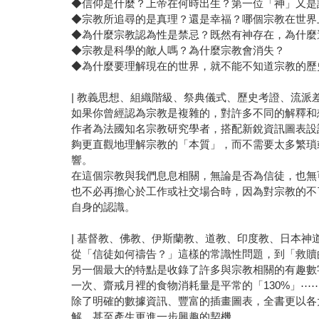
◆信仰是什麼？上帝在何時出生？第一位「神」又是
◆宗教所追尋的是真理？還是幸福？哪個宗教在世界
◆為什麼宗教認為性是禁忌？既然有神存在，為什麼
◆宗教是科學的敵人嗎？為什麼宗教會消失？
◆為什麼要理解現在的世界，就不能不知道宗教的歷
| 教義思想、組織階級、祭典儀式、歷史考證、流派
如果你曾經認為宗教是複雜的，對許多不同的解釋和
作者為法國知名宗教研究學者，搭配新銳資訊圖表設
夠更直觀地理解宗教的「本質」，而不需要太多繁瑣
響。
在這個宗教與我們息息相關，無論是否為信徒，也無
也不必再擔心於工作或社交場合時，因為對宗教的不
自身的認識。
| 基督教、佛教、伊斯蘭教、道教、印度教、日本神
從「信徒如何禱告？」這樣的常識性問題，到「救贖
另一個最大的特點是收錄了許多與宗教相關的有趣數字
一次、齋戒月裡的食物消耗量是平常的「130%」⋯
除了明確的數據資訊、豐富的插畫圖表，全書更以各
解，甚至產生更進一步興趣的契機。