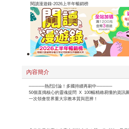
閱讀漫遊錄-2026上半年暢銷榜
內容簡介
─────熱烈討論！多國持續再刷中─────
50個直搗核心的靈魂提問 X 100幅精緻易懂的資訊
一次領會世界重大宗教本質與思辨！