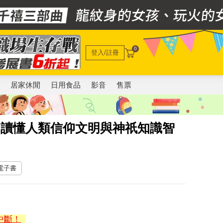
0
登入/註冊
電
居家休閒
日用食品
影音
售票
圖讀懂人類信仰文明與神祇知識智
 電子書
中斷！