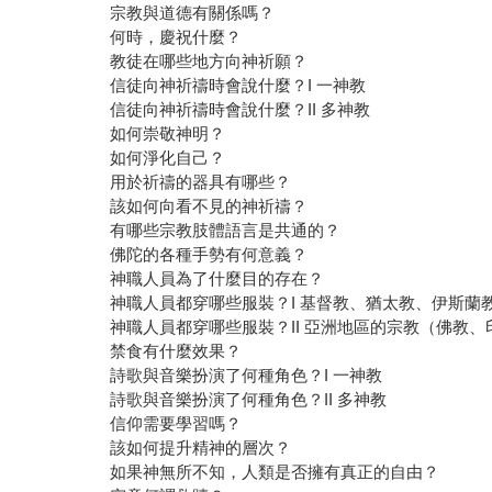
宗教與道德有關係嗎？
何時，慶祝什麼？
教徒在哪些地方向神祈願？
信徒向神祈禱時會說什麼？I 一神教
信徒向神祈禱時會說什麼？II 多神教
如何崇敬神明？
如何淨化自己？
用於祈禱的器具有哪些？
該如何向看不見的神祈禱？
有哪些宗教肢體語言是共通的？
佛陀的各種手勢有何意義？
神職人員為了什麼目的存在？
神職人員都穿哪些服裝？I 基督教、猶太教、伊斯蘭
神職人員都穿哪些服裝？II 亞洲地區的宗教（佛教
禁食有什麼效果？
詩歌與音樂扮演了何種角色？I 一神教
詩歌與音樂扮演了何種角色？II 多神教
信仰需要學習嗎？
該如何提升精神的層次？
如果神無所不知，人類是否擁有真正的自由？