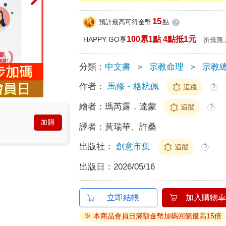
15
預計最高可得金幣
點
?
100累1點 4點抵1元
HAPPY GO享
折抵無
分類：
中文書
＞
宗教命理
＞
宗教
作者：
馬修・格杭佩
追蹤
?
繪者：
瑪芮露．達蒙
追蹤
?
加購
譯者：
黃瑞華、許桑
出版社：
創意市集
追蹤
?
出版日：
2026/05/16
立即結帳
加入購物車
※ 本商品會員日滿額金幣加碼回饋最高15倍