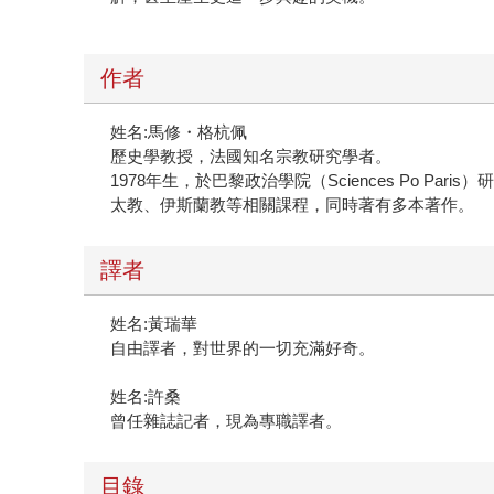
作者
姓名:馬修・格杭佩
歷史學教授，法國知名宗教研究學者。
1978年生，於巴黎政治學院（Sciences Po
太教、伊斯蘭教等相關課程，同時著有多本著作。
譯者
姓名:黃瑞華
自由譯者，對世界的一切充滿好奇。
姓名:許桑
曾任雜誌記者，現為專職譯者。
目錄