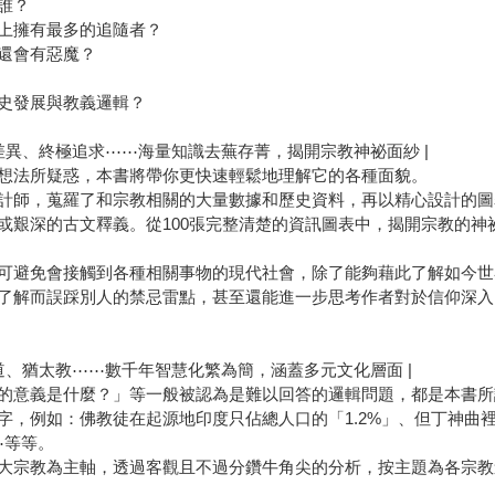
誰？
上擁有最多的追隨者？
還會有惡魔？
史發展與教義邏輯？
差異、終極追求⋯⋯海量知識去蕪存菁，揭開宗教神祕面紗 |
想法所疑惑，本書將帶你更快速輕鬆地理解它的各種面貌。
計師，蒐羅了和宗教相關的大量數據和歷史資料，再以精心設計的圖
或艱深的古文釋義。從100張完整清楚的資訊圖表中，揭開宗教的神
可避免會接觸到各種相關事物的現代社會，除了能夠藉此了解如今世
了解而誤踩別人的禁忌雷點，甚至還能進一步思考作者對於信仰深入
道、猶太教⋯⋯數千年智慧化繁為簡，涵蓋多元文化層面 |
的意義是什麼？」等一般被認為是難以回答的邏輯問題，都是本書所
，例如：佛教徒在起源地印度只佔總人口的「1.2%」、但丁神曲裡
⋯等等。
大宗教為主軸，透過客觀且不過分鑽牛角尖的分析，按主題為各宗教