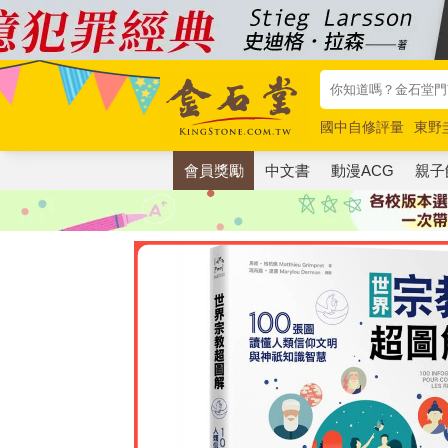
國中自修評量
東野
唯紅花綻放
奧德賽
會員獎勵
中文書
動漫ACG
親子