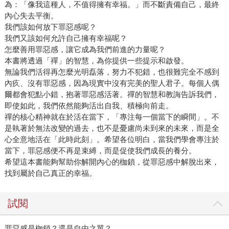
為：「像我這種人，不值得擁有幸福。」而不斷責備自己，最終
內心失去平衡。
我們該如何放下罪惡感呢？
我們又該如何允許自己擁有幸福呢？
怎麼善用罪惡感，讓它成為我們前進的力量呢？
本書將透過「禪」的智慧，為你提供一些提示和啟發。
無論我們活得再怎麼光明磊落，努力不犯錯，也很難完全不感到
內疚、沒有罪惡感，因為現實中沒有完美的聖人君子。每個人偶
爾都會犯點小錯，抱著罪惡感活著。禪的智慧和教誨告訴我們，
即使如此，我們依然能夠活出自我、積極向前走。
禪的核心精神就在於活在當下，「專注每一個當下的瞬間」。不
是執著於無法改變的過去，也不是憂慮尚未到來的未來，而是全
心全意地活在「此時此刻」。希望各位明白，當我們學會專注於
當下，罪惡感便不再是束縛，而是促使我們成長的養分。
希望這本書能夠幫助你解開內心的枷鎖，從罪惡感中解脫出來，
找到屬於自己真正的幸福。
試閱
罪惡感是枷鎖？還是自由之翼？