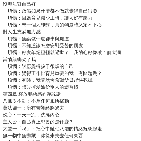
沒辦法對自己好
煩惱：放假如果什麼都不做就覺得自己很廢
煩惱：因為育兒減少工時，讓人好有壓力
煩惱：想一個人靜靜，真的獨處時又定不下心
對人生充滿無力感
煩惱：無論做什麼都事與願違
煩惱：不知道該怎麽安慰受苦的朋友
煩惱：好友年紀輕輕就過世了，我的心好像破了個大洞
當情緒綁架了我
煩惱：討厭覺得孩子很煩的自己
煩惱：覺得工作比育兒重要的我，有問題嗎？
煩惱：有時，我竟然會希望父母趕快死掉
煩惱：想改掉愛嫉妒別人的壞習慣
第四章 釋放罪惡感的禪說話
八風吹不動：不為任何風所搖動
萬法歸一：所有苦難終將過去
洗心：一天一次，洗滌內心
主人公：自己真正想要的是什麼？
大聲一「喝」：把心中亂七八糟的情緒統統趕走
無一物中無盡藏：你從未失去任何東西