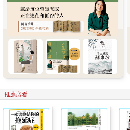
如果能做到這樣，應該可以透過五感，感受到有別於「隨便
吃」，例如一邊滑手機、一邊聊天時無法體會到的美味。
喝酒也是一樣的道理。喝酒不要只是大口大口地灌下去，而是用
心品嚐每一口的味道與香氣，這樣做自然能預防飲酒過量。只要
集中意識於「此時此刻」，任何事情都能變得格外有滋味。
戒不掉菸酒，代表你原本就是喜歡抽菸喝酒。一味地強忍，往往
只會打擊自己的自尊心，「我又喝多了，打破諾言了」。與其如
此，不如盡情享受品味菸酒的樂趣，但想辦法把量控制在適當的
範圍，這樣的人生過起來才快樂，不是嗎？
我知道有些人因為太忙碌，連吃飯、抽菸都沒有時間細細品味。
即使如此，請至少在最初的第一口，閉上眼睛，用全身去感受。
「小欲知足」這句話說的正是這個道理，告訴我們要減少「還想
要更多」的欲望，學會知足。如果一點點的量便能獲得滿足，覺
得「啊，真是美味啊！」的話，還想要更多的欲望自然就會消
失。
推薦必看
不過我必須再次強調，由於健康因素必須戒菸酒的人，或者成癮
度已經高到無法以個人意志克制的人，還是建議尋求醫療機構的
協助。我明白這樣的建議對某些人來說，可能會讓人感到有些排
斥。因為有時，成癮症對那個人來說，某種程度上或許是他活下
去不可或缺的必要手段。排除掉成癮物質，會帶來極大的痛苦，