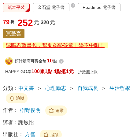
?
紙本平裝
金石堂 電子書
Readmoo 電子書
252
79
折
元
320
元
買整套
認購希望書包，幫助弱勢孩童上學不中斷！
10
預計最高可得金幣
點
?
100累1點 4點抵1元
HAPPY GO享
折抵無上限
分類：
中文書
＞
心理勵志
＞
自我成長
＞
生活哲學
追蹤
作者：
枡野俊明
追蹤
譯者：
謝敏怡
出版社：
方智
追蹤