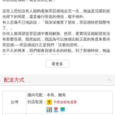
這世上恐怕沒有人能夠毫無罪惡感地走完一生，無論是活躍於鎂
光燈下的明星，還是修行悟道的僧侶，都不例外。
有人悲傷不已地訴說：「我深深傷害了朋友，罪惡感快把我壓垮
了。」
任何人都渴望從罪惡感中獲得解脫。然而，要實現這個願望並沒
有那麼容易。既然如此，我認為可以換個比較正面的角度來看待
罪惡感──罪惡感或許正是我們「活著的證明」。
在不久的將來，我們都會迎接生命的終點。到了那個時候，無論
是此時此刻的感受，還是曾經歷過的事物，一切都將隨風而逝。
這樣想，罪惡感其實也是生命脈動的一部分。比起過著平淡無
看更多
奇、毫無情感起伏的人生，內心因悔恨而撕裂成碎片、情感豐富
的人生，更值得我們去體驗和珍惜。
人之所以產生罪惡感，正是因為「想活得更好」的願望未能如
配送方式
願，不是嗎？每個人都渴望變得更好，想為他人帶來正面的影
響，人天生就具有往上爬的欲望。因此，當我們撒了謊、傷害了
國內宅配：本島、離島
他人，或未能回應別人的期待時，便會感到內疚、產生罪惡感，
因為我們知道那不是自己本來想成為的模樣。
到店取貨：
台灣
不限金額免運費
但請別忘了，我們「想變得更好」的念頭依舊存在。因此，不該
讓罪惡感成為阻礙自身成長的枷鎖。