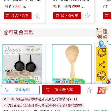
我們確實能夠與故人一同生活，正因如此，也才能夠「讓故人繼
ED.5 條紋黑
四合一體重體脂計-珊
2560
2000
特價
元
91
折
特價
元
7
折
續活著」。
瑚灰(BS-248DG)
在與故人一同生活的過程中，悲傷與無力感會逐漸獲得療癒，被
加入購物車
加入購物車
留下來的人也能逐漸明白自己該做些什麼。
我無法斷言，該用何種基準來評斷一段人生是「好」還是
「壞」。但有一點是非常確定──我們總希望自己在離開人世之
您可能會喜歡
前，能說出「我一生活得沒有任何遺憾」這句話。
你說自己沒有夢想，也沒有目標，而好友卻留下「我還有很多事
想做」的遺憾離開人世。你要從他的人生中學到什麼，是你的自
由。但我衷心期盼，你從今以後能過著不留遺憾的人生。我認
為，這就是連同他們的分一起努力活下去的真正意義。
煩惱：覺得工作比育兒重要的我，有問題嗎？
可能是因為自己開公司吧，老實說，對我來說，工作比育兒更重
要。我請了保母，照顧孩子的工作都交給保母，但我卻不時被其
他爸爸朋友或媽媽朋友用異樣的眼光看待，他們的表情彷彿在
說：「怎麼會有父母不自己帶小孩？」確實，我可能不像其他父
【KINYO】Penna系
山毛櫸站立飯匙-3入組
IM
立即結帳
加入購物車
母那樣有愛心，而且坦白說，我不覺得和孩子玩耍有什麼樂趣可
列-輕量高效導熱不沾
500
※ FUNY冰晶渦輪手持製冷風扇全站加購價$490
平煎鍋30cm
IM0
言。
999
788
56
折
特價
元
66
折
特價
元
特價
※ Q版企鵝安全隨身警報器全站不限金額加購價$99
你不需要強迫自己去迎合社會定義的「好父母」形象。你可以用
加入購物車
加入購物車