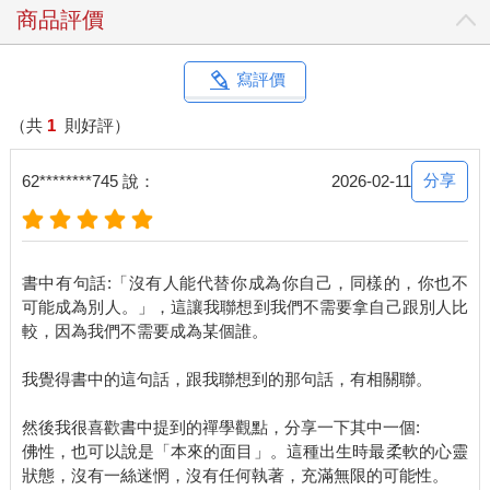
這些例子告訴我們，省思罪惡感，能幫助我們從中汲取教訓，避
商品評價
免重蹈覆轍，找到人生新的可能性。
罪惡感未必是束縛我們的枷鎖，它也可以成為帶我們飛向新未來
的翅膀。
寫評價
罪惡感究竟是枷鎖，還是羽翼呢？端看我們怎麼做決定。
（共
1
則好評）
煩惱：照護年邁父母讓我身心俱疲，因而傷害了他們。
我在家照顧年邁的父母。雖然雙親失能等級還很低，但隨著能力
分享
62********745 說：
2026-02-11
的退化，我跟父母親之間的摩擦與衝突不斷增加。我當然想好好
照顧父母，但有時一想到「我為了你們，已經付出這麼多了」，
就忍不住說出傷人的話。
書中有句話:「沒有人能代替你成為你自己，同樣的，你也不
俗話說：「不要責罵孩子，那是你曾經走過的路；不要嘲笑老
可能成為別人。」，這讓我聯想到我們不需要拿自己跟別人比
人，那是你未來要走的路。」孩子的調皮搗蛋，不該一味地責
較，因為我們不需要成為某個誰。
備，因為我們自己也曾經這樣走過。同樣的，我們也不該取笑長
輩健忘或行動不便的樣子，因為有一天我們也會跟他們一樣老
我覺得書中的這句話，跟我聯想到的那句話，有相關聯。
去。如果能這樣想，我們的言行舉止或許會變得更加體貼、更有
同理心。
然後我很喜歡書中提到的禪學觀點，分享一下其中一個:
然而，知易行難，道理說起來容易，實際做起來卻困難重重。
佛性，也可以說是「本來的面目」。這種出生時最柔軟的心靈
照護父母、夫妻之間的老老照顧等，照護的形式百百種，每個人
狀態，沒有一絲迷惘，沒有任何執著，充滿無限的可能性。
的處境也都不盡相同，沒有一個「這樣做準沒錯」的標準答案。