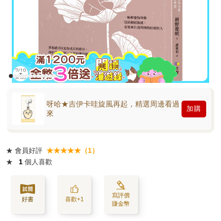
呀哈★吉伊卡哇旋風再起，精選周邊看過
加購
來
★
會員好評
★★★★★（1）
★
1
個人喜歡
寫評價
好書
喜歡+1
賺金幣