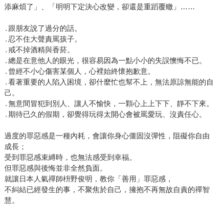
添麻煩了」、「明明下定決心改變，卻還是重蹈覆轍」……
․跟朋友說了過分的話。
․忍不住大聲責罵孩子。
․戒不掉酒精與香菸。
․總是在意他人的眼光，很容易因為一點小小的失誤懊悔不已。
․曾經不小心傷害某個人，心裡始終懷抱歉意。
․看著重要的人陷入困境，卻什麼忙也幫不上，無法原諒無能的自
己。
․無意間冒犯到別人、讓人不愉快，一顆心上上下下、靜不下來。
․期待已久的假期，卻覺得玩得太開心會被罵愛玩、沒責任心。
過度的罪惡感是一種內耗，會讓你身心僵固沒彈性，阻礙你自由
成長；
受到罪惡感束縛時，也無法感受到幸福。
但罪惡感與後悔並非全然負面。
就讓日本人氣禪師枡野俊明，教你「善用」罪惡感，
不糾結已經發生的事，不聚焦於自己，擁抱不再無故自責的禪智
慧。