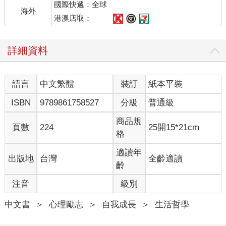
國際快遞：全球
一旦陷入自責的螺旋之中，情緒便會產生惡性循環，像滾雪球一
海外
般，越想越不開心，最終把內心壓垮。
港澳店取：
在負面的情緒壓垮你之前，請先停下腳步提醒自己：這世上不存
在從未犯錯、失言的人，沒有人是完美無瑕的，那種人並不存
詳細資料
在。
既然如此，我們該怎麼活下去呢？
讓罪惡感從懊悔，轉化為「省思」。思考如何讓這次後悔的經驗
語言
中文繁體
裝訂
紙本平裝
成為成長的養分？如何避免再次重蹈覆轍？禪的智慧能幫助我們
把負面的經驗，轉化為正向的力量。
ISBN
9789861758527
分級
普通級
以下故事正是絕佳的案例。
「因為自己的輕率的發言，為上司造成非常大的麻煩。那次之
商品規
頁數
224
25開15*21cm
後，每當要開口前，我都會刻意停頓一下，思考『這句話講出
格
來，是否會傷害到對方？』、『對方又會如何解讀？』養成這個
習慣之後，我講起話來變得溫和多了，人際關係也因此獲得了改
適讀年
出版地
台灣
全齡適讀
善。」
齡
「有段時間，我太過於專注工作，經常忽略了與家人相處的時
注音
級別
間。直到某一天，我因為工作太忙，而錯過了女兒的學校活動，
讓我非常後悔自責。那次經驗讓我重新審視自己，開始留意工作
中文書
＞
心理勵志
＞
自我成長
＞
生活哲學
與生活的平衡。結果，家人之間的關係變得更加緊密，工作也變
得更加順利。」