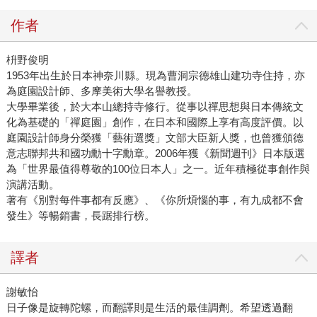
作者
枡野俊明
1953年出生於日本神奈川縣。現為曹洞宗德雄山建功寺住持，亦
為庭園設計師、多摩美術大學名譽教授。
大學畢業後，於大本山總持寺修行。從事以禪思想與日本傳統文
化為基礎的「禪庭園」創作，在日本和國際上享有高度評價。以
庭園設計師身分榮獲「藝術選獎」文部大臣新人獎，也曾獲頒德
意志聯邦共和國功勳十字勳章。2006年獲《新聞週刊》日本版選
為「世界最值得尊敬的100位日本人」之一。近年積極從事創作與
演講活動。
著有《別對每件事都有反應》、《你所煩惱的事，有九成都不會
發生》等暢銷書，長踞排行榜。
譯者
謝敏怡
日子像是旋轉陀螺，而翻譯則是生活的最佳調劑。希望透過翻