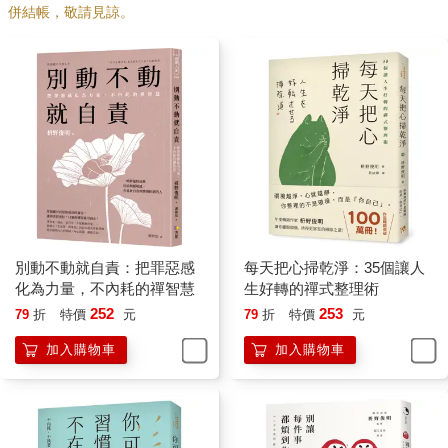
靜下來。
併結帳，敬請見諒。
如果你抓不到丹田呼吸的訣竅，或者情緒已經激動到無法冷靜下
來，抬頭仰望天空也行。
你有多久沒有抬頭看看天空了呢？
現代人盯著電腦或手機看的時間很長，很少有機會抬頭仰望天
空。長期下來，容易讓心靈越來越封閉。
有些人或許會感到懷疑：「抬頭仰望天空真的有用嗎？」你就當
作被騙，相信我這一次，抬頭看看天空吧。當你仰望遼闊無際的
天空時，相信蔚藍的天空能替你拂拭內心沉積已久的塵埃。那些
「早知道該那樣做」、「我為什麼沒那樣做」的懊悔，也會漸漸
淡去。
能讓你對自己說：「過去的事情已經無法改變，好好把握現在，
別動不動就自責：把罪惡感
每天把心掃乾淨：35個讓人
努力活在當下吧。」
化為力量，不內耗的禪智慧
生好轉的禪式整理術
有句禪語說：「誰家無明月清風。」意思是世上沒有一戶人家是
252
253
79
折
特價
元
79
折
特價
元
沒有明月與清風的。天空也是一樣，這些都是大自然賜予每個人
的恩惠與救贖，我們沒有理由不接受那分美好。
加入購物車
加入購物車
除了天空，禪學也非常重視月亮。因為月亮象徵著「覺悟」，月
的存在是如此的純潔耀眼、一塵不染。
我們的內心，換句話說「真實的自己」，也應該如月亮一般，保
持原有純潔明亮的模樣。然而，我們的內心經常被自我、妄想與