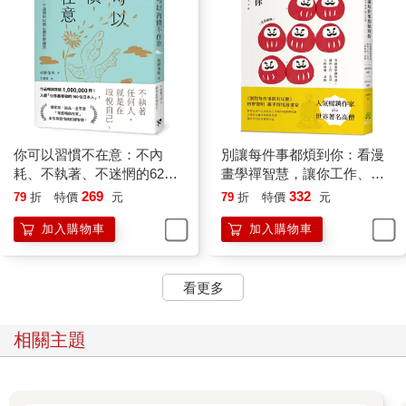
執著層層覆蓋，要清除這些情緒並不容易。如果我們的眼中只看
得到負面的世界，這些自我與執著會變得越來越牢固。我將這樣
的狀態稱為「心靈的肥胖症」。因此，我們才需要不時地仰望明
月，提醒自己回歸本來擁有的純潔之心。
含有「月」的禪語也非常多。
比方說，「水急不流月」，指的是水流再怎麼湍急，也不會把映
在水面的月亮給帶走。同樣的道理，無論身處何種處境，我們內
心的本質也不會因此而改變。
你可以習慣不在意：不內
別讓每件事都煩到你：看漫
還有一句禪語是：「掬水月在手。」明月高掛在天空，但只要用
耗、不執著、不迷惘的62個
畫學禪智慧，讓你工作、生
雙手掬起一捧水，月兒就會映照在水面，彷彿在我們掌中。這句
心態重整練習
活、人際無憂一身輕
269
332
79
折
特價
元
79
折
特價
元
禪語是在比喻，我們每個人心中本來就具有佛性。沒錯，佛陀寄
宿在你我心中。而月亮，提醒了我們這一點。
加入購物車
加入購物車
煩惱：菸酒怎麼也戒不掉
一把年紀了，卻還是沉迷酒精，也戒不掉菸。現在年輕人都已經
看更多
逐漸遠離菸酒，就連我這個年齡層的人，也有不少人成功戒酒戒
菸。總覺得自己很丟臉，抽菸喝酒只能偷偷摸摸的。
相關主題
壓力大，所以戒不掉酒，也戒不了菸。又或是，戒不掉暴飲暴
食，沉迷社群媒體。明明想戒掉，卻怎麼也戒不掉的現象，一般
會被歸類為某種「成癮症」。