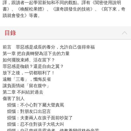
譯，跟讀者一起學習新知和不同的觀點。譯有《閨密使用說明
書》、《喚醒松果體》、《讓奇蹟發生的技術》、《寫下來，奇
蹟就會發生》等書。
目錄
前言 罪惡感是成長的養分，允許自己值得幸福
第一章 把自責轉變為活下去的力量
如何擺脫束縛、活在當下？
罪惡感是枷鎖？還是自由之翼？
放下之後，一切都順利了！
遠離「三毒」，懺悔反省
讓負面情緒「留在腹中」
第二章 不糾結於過去
傷害了別人
煩惱：不小心對下屬大聲責罵
煩惱：對朋友口出惡言
煩惱：夫妻兩人在孩子面前吵架了
煩惱：忍不住對孩子大吼大叫
煩惱：自己曾經是霸凌者，使教養變得格外辛苦