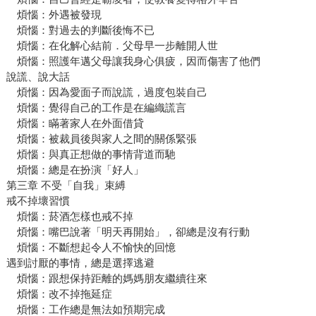
煩惱：外遇被發現
煩惱：對過去的判斷後悔不已
煩惱：在化解心結前．父母早一步離開人世
煩惱：照護年邁父母讓我身心俱疲，因而傷害了他們
說謊、說大話
煩惱：因為愛面子而說謊，過度包裝自己
煩惱：覺得自己的工作是在編織謊言
煩惱：瞞著家人在外面借貸
煩惱：被裁員後與家人之間的關係緊張
煩惱：與真正想做的事情背道而馳
煩惱：總是在扮演「好人」
第三章 不受「自我」束縛
戒不掉壞習慣
煩惱：菸酒怎樣也戒不掉
煩惱：嘴巴說著「明天再開始」，卻總是沒有行動
煩惱：不斷想起令人不愉快的回憶
遇到討厭的事情，總是選擇逃避
煩惱：跟想保持距離的媽媽朋友繼續往來
煩惱：改不掉拖延症
煩惱：工作總是無法如預期完成