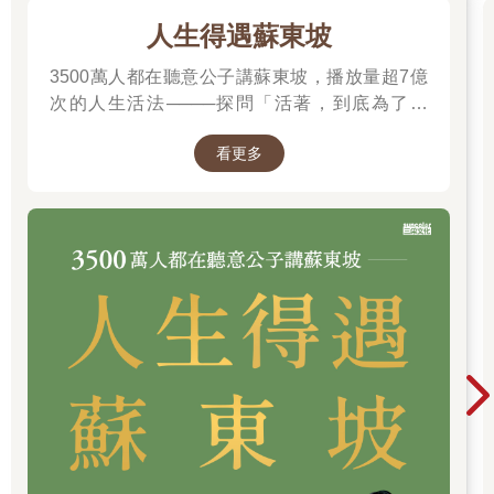
如果成癮的狀況已經嚴重到危害身心健康，請不要猶豫，盡快尋
人生得遇蘇東坡
求醫療協助，接受適當的治療和支持。
但是回到抽菸喝酒最根本的原因來看，酒精和香菸本來就是很常
3500萬人都在聽意公子講蘇東坡，播放量超7億
見的舒壓方式。
次的人生活法────探問「活著，到底為了什
當然，無論是喝酒還是抽菸，都稱不上對身體有益，現在的社會
麼？」────
風氣確實也朝著遠離菸酒的方向發展。你會覺得丟臉，大概也是
看更多
因為心裡有點在意，擔心會不會給周圍的人帶來困擾吧。然而，
抽菸喝酒本來就是你的自由，只要遵守分寸，例如：飲酒不過
量、不強迫他人喝，有節制地享受，並無不可，無需過於責備自
己。而且，抱著罪惡感抽菸喝酒，反而無法獲得滿足，甚至可能
因為內心不安的反撲，讓酒量和菸量增加，而陷入惡性循環。
如果是這樣的話，何不轉個念，把喝酒、抽菸視為一種自己的舒
壓方式，正向地看待它呢？
另外，當你發現，即使喝了酒、抽了菸，仍然無法消除壓力時，
也許該思考一下：是否已經無法好好感受它們的美味了呢？
請你閉上眼睛，集中精神在手中的酒或香菸，細細品味一下它們
吧。
有句禪語叫「喫茶喫飯」，意思是喝茶的時候，專注於喝茶這件
事情上，以自己與茶融為一體的心情來品茗。
吃飯的時候也是一樣，專心吃飯，努力讓自己與飯食合而為一。