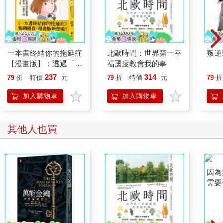
而且只不過是換個成癮的對象罷了。
換句話說，想要戒除成癮症，並不是單純停止那個行為就能解決
的。而是必須找到一種新的生活方式，讓自己不再需要仰賴某種
事物才行。
對你來說，不喝酒、不抽菸的生活會是什麼樣子，我無從得知。
一本書終結你的拖延症
北歐時間：世界第一幸
叛逆
然而，禪宗的觀念基本上認為， 無法逃避的事物，只能接受它。
【漫畫版】：透過「小
福國度教會我的事
而且，並不是勉為其難地接受，而是欣然地面對它、接受它、克
行動」打開大腦的行動
服它，這樣的態度能帶來真正的成長。所以，我們唯一能做的，
237
314
79
折
特價
元
79
折
特價
元
79
折
開關，懶人也能變身
就是採取行動。你是要一邊哀怨「好煩好討厭」，一邊心不甘情
「行動派」的37個科
加入購物車
加入購物車
不願地往前走，還是懷著「這是為了蛻變成嶄新的自己」，堅定
學方法
向前走呢？一切端看你怎麼做決定。
其他人也買
煩惱：好友年紀輕輕就過世了，我的心好像破了個大洞
我有一位好友，年紀輕輕就過世了。明明他才說：「我還有很多
事想做，還不能死呢。」沒多久就走了。相較之下，我沒有什麼
夢想或目標，卻還活得好好的，想到這裡就讓我難以釋懷。
你是否曾經這樣想過呢？「如果那個人現在還活著，他會想做些
什麼？」
那個人的肉身已經從這個世上消失了，但是他仍然活在你的心
裡。