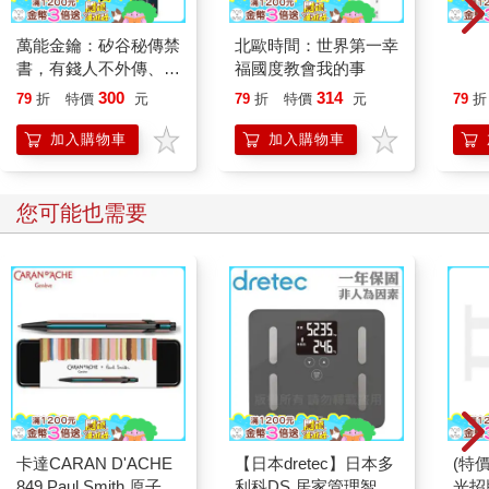
佛教認為「人會死兩次」。第一次的死亡，是當出生之際，命定
的壽命已盡、身體消失的那一刻。而第二次的死亡，則是當留在
萬能金鑰：矽谷秘傳禁
北歐時間：世界第一幸
因為
人世的遺屬、親朋好友，甚至生前熟識的人們，心中對故人的回
書，有錢人不外傳、比
福國度教會我的事
需要
憶逝去之際。也就是說，只要活著的人心中，仍有那個人的回
爾蓋茲逐夢致富的天啟
紅色
300
314
79
折
特價
元
79
折
特價
元
79
折
憶，那個人就能夠持續活著，避開第二次的死亡。
之書，吸引力法則之父
藍色
正因如此，活著的我們肩負著一項重要的責任——讓逝去的人持
教你24週心想事
極端
加入購物車
加入購物車
續活在心中，避免他經歷第二次死亡。家中供奉佛壇的用意正在
然都
禍？
於此。每天供上一點心意、點燃一柱香、合掌一拜，都是與心中
故人對話，讓他們繼續活在我們生活裡的一種方式。
您可能也需要
你送走了那位說著還有很多想做的事情的摯友。被留下來的人總
是被迫面對：「該如何接受摯愛離去？」、「該如何撫平悲
傷？」、「往後的人生，又該怎麼走下去？」等問題。但同時我
們也不能忘記，活著的人還有一項重要的職責，就是讓逝者活在
我們心中，與他一同繼續活下去。例如，與其他認識逝者的人聚
在一起，聊聊他的往事，也都是實踐職責的好方法。
假如你跟逝者之間有「未了之事」，或許可以由你代為完成。
我曾建議一位喪偶的信眾：「不妨像故人仍在你身邊那樣生活
吧。」例如，一起聽他喜歡的音樂，參加他每年都會去的活動，
和他的照片一起吃飯等。很神奇的是，這樣做心中會覺得故人彷
卡達CARAN D'ACHE
【日本dretec】日本多
(特
彿跟生前一樣、從未離開，依然和你一同生活著。
849 Paul Smith 原子筆
利科DS.居家管理智能
光招