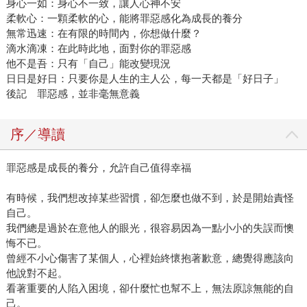
身心一如：身心不一致，讓人心神不安
柔軟心：一顆柔軟的心，能將罪惡感化為成長的養分
無常迅速：在有限的時間內，你想做什麼？
滴水滴凍：在此時此地，面對你的罪惡感
他不是吾：只有「自己」能改變現況
日日是好日：只要你是人生的主人公，每一天都是「好日子」
後記 罪惡感，並非毫無意義
序／導讀
罪惡感是成長的養分，允許自己值得幸福
有時候，我們想改掉某些習慣，卻怎麼也做不到，於是開始責怪
自己。
我們總是過於在意他人的眼光，很容易因為一點小小的失誤而懊
悔不已。
曾經不小心傷害了某個人，心裡始終懷抱著歉意，總覺得應該向
他說對不起。
看著重要的人陷入困境，卻什麼忙也幫不上，無法原諒無能的自
己。