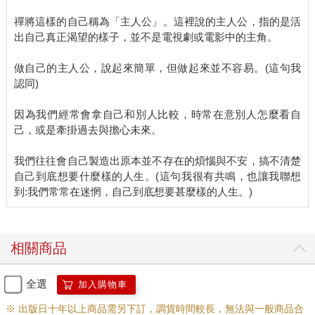
報導經常寫道有人為了照顧家人而辭職、甚至引發憂鬱症，每當
禪將這樣的自己稱為「主人公」。這裡說的主人公，指的是活
我看到這麼多人為了照護家人而犧牲自己，不禁心生敬畏。相信
出自己真正渴望的樣子，並不是電視劇或電影中的主角。
不只我有這樣的感覺。失能等級低，並不代表照護起來就比較輕
鬆。我相信你已經做得很好、而且做得非常多，甚至是太多了。
做自己的主人公，說起來簡單，但做起來並不容易。(這句我
照護家人為你的身心所帶來的壓力，恐怕遠遠超乎你的想像
認同)
首先我想說的是，請盡一切可能使用你能夠取得的照護資源。
但是在那之前，還有一件更重要的事情，那就是請先好好照顧總
因為我們經常會拿自己和別人比較，時常在意別人怎麼看自
是忙於照護父母的自己。
己，或是牽掛過去與擔心未來。
現在的你已經精疲力盡，必須好好面對這個事實。無論你有多愛
家人、多麼重視對方，當身心失去餘裕時，就很難掌控好情緒。
我們往往會自己製造出原本並不存在的煩惱與不安，搞不清楚
說出傷人的話時，立即道歉當然很重要，但請別忘了，你也需要
自己到底想要什麼樣的人生。(這句我很有共鳴，也讓我聯想
好好照顧自己。
一兩分鐘也好，請安排一點時間給自己，讓自己從照護中獲得解
脫。
當你覺得自己快要口出惡言，即使只是短暫的時間，請停下腳步
冷靜一下。如果情況允許的話，與父母拉開物理上的距離更好。
相關商品
與其開口傷人，不如選擇沉默、趕緊離開現場。如果連這麼點屬
於自己的時間也沒有的話，請打開窗戶，讓外頭新鮮的空氣進
全選
加入購物車
來，然後深呼吸。人在煩躁不安時，呼吸通常既急促又淺短。當
你專心用丹田呼吸，讓空氣從胸口往腹部降下去，便能讓心情平
※ 出版日十年以上商品需另下訂，調貨時間較長，無法與一般商品合