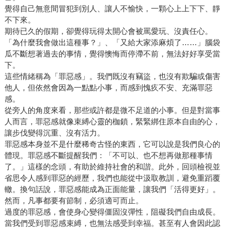
覺得自己無意間冒犯到別人、讓人不愉快，一顆心上上下下、靜
不下來。
期待已久的假期，卻覺得玩得太開心會被罵愛玩、沒責任心。
「為什麼我會做出這種事？」、「又給大家添麻煩了……」腦袋
瓜不斷想著過去的事情，覺得懊悔而停滯不前，無法好好享受當
下。
這些情緒稱為「罪惡感」。我們既沒有竊盜，也沒有欺騙或傷害
他人，但依然會因為一點點小事，而感到愧疚不安、充滿罪惡
感。
從旁人的角度來看，那些或許都是微不足道的小事。但是對當事
人而言，罪惡感就像束縛心靈的枷鎖，緊緊綁住原本自由的心，
讓步伐變得沉重、沒有活力。
罪惡感本身並不是什麼稀奇古怪的東西，它可以說是我們良心的
體現。罪惡感不斷提醒我們：「不可以、也不想再做那種事情
了。」這樣的念頭，有助於維持社會的和諧。此外，回頭檢視並
省思令人感到罪惡的經歷，我們也能從中汲取教訓，避免重蹈覆
轍。換句話說，罪惡感能成為正面能量，讓我們「活得更好」。
然而，凡事都要有節制，必須適可而止。
過度的罪惡感，會使身心變得僵固沒彈性，阻礙我們自由成長。
當我們受到罪惡感束縛，也無法感受到幸福。甚至有人會因此認