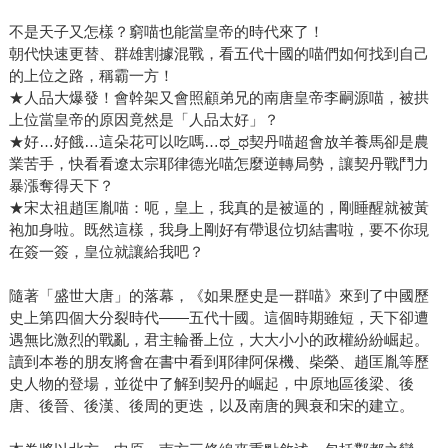
不是天子又怎樣？窮喵也能當皇帝的時代來了！
朝代快速更替、群雄割據混戰，看五代十國的喵們如何找到自己
的上位之路，稱霸一方！
★人品大爆發！會幹架又會照顧弟兄的南唐皇帝李嗣源喵，被拱
上位當皇帝的原因竟然是「人品太好」？
★好…好餓…這朵花可以吃嗎…ಥ_ಥ契丹喵超會放羊養馬卻是農
業苦手，快看看遼太宗耶律德光喵怎麼逆轉局勢，讓契丹戰鬥力
暴漲奪得天下？
★宋太祖趙匡胤喵：呃，皇上，我真的是被逼的，剛睡醒就被黃
袍加身啦。既然這樣，我身上剛好有帶退位切結書啦，要不你現
在簽一簽，皇位就讓給我吧？
隨著「盛世大唐」的落幕，《如果歷史是一群喵》來到了中國歷
史上第四個大分裂時代——五代十國。這個時期雖短，天下卻遭
遇無比激烈的戰亂，君主輪番上位，大大小小的政權紛紛崛起。
讀到本卷的朋友將會在書中看到耶律阿保機、柴榮、趙匡胤等歷
史人物的登場，並從中了解到契丹的崛起，中原地區後梁、後
唐、後晉、後漢、後周的更迭，以及南唐的興衰和宋的建立。