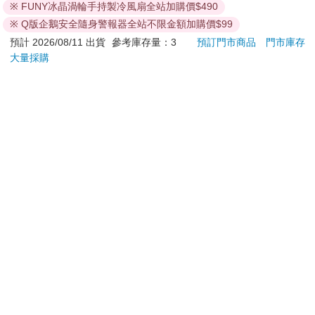
※ FUNY冰晶渦輪手持製冷風扇全站加購價$490
※ Q版企鵝安全隨身警報器全站不限金額加購價$99
預計 2026/08/11 出貨
參考庫存量：3
預訂門市商品
門市庫存
大量採購
吉伊卡哇 造型貼紙-藍
【KINYO】Penna系
德國A
列-輕量高效導熱不沾
控油
平煎鍋30cm
凝露3
67
999
96
折
特價
元
56
折
特價
元
73
折
髮根
調理
加入購物車
加入購物車
滋潤
質適
訂購/退換貨須知
加入金石堂 LINE 官方帳號『完成綁定』，隨時掌握出貨動
態：