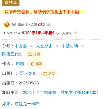
買整套
認購希望書包，幫助弱勢孩童上學不中斷！
20
預計最高可得金幣
點
?
100累1點 4點抵1元
HAPPY GO享
折抵無上限
分類：
中文書
＞
人文歷史
＞
中國史地
＞
隋唐五代史
追蹤
作者：
肥志
追蹤
出版社：
野人文化
追蹤
出版日：
2025/05/28
相關主題：
2026上半年暢銷榜－歷史文化榜TOP100
如果西遊也是一群喵