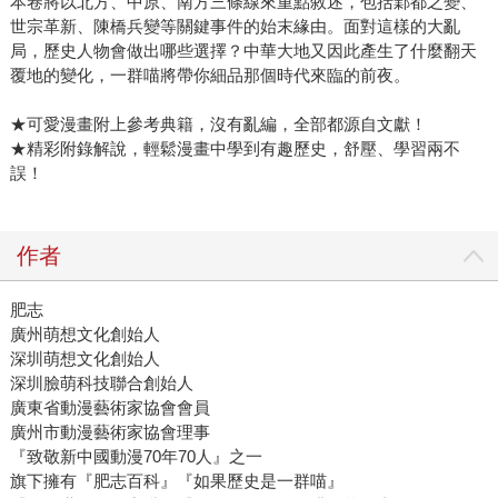
本卷將以北方、中原、南方三條線來重點敘述，包括鄴都之變、
世宗革新、陳橋兵變等關鍵事件的始末緣由。面對這樣的大亂
局，歷史人物會做出哪些選擇？中華大地又因此產生了什麼翻天
覆地的變化，一群喵將帶你細品那個時代來臨的前夜。
★可愛漫畫附上參考典籍，沒有亂編，全部都源自文獻！
★精彩附錄解說，輕鬆漫畫中學到有趣歷史，舒壓、學習兩不
誤！
作者
肥志
廣州萌想文化創始人
深圳萌想文化創始人
深圳臉萌科技聯合創始人
廣東省動漫藝術家協會會員
廣州市動漫藝術家協會理事
『致敬新中國動漫70年70人』之一
旗下擁有『肥志百科』『如果歷史是一群喵』