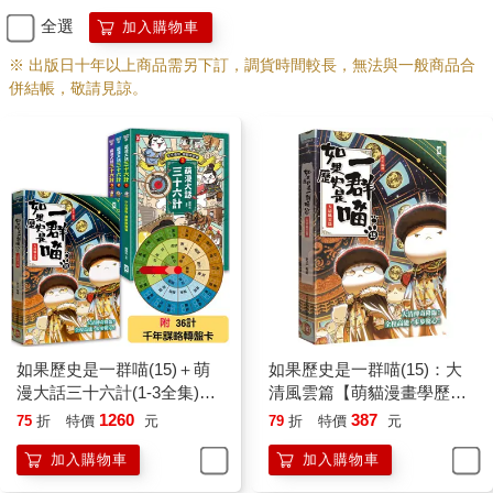
全選
加入購物車
※ 出版日十年以上商品需另下訂，調貨時間較長，無法與一般商品合
併結帳，敬請見諒。
如果歷史是一群喵(15)＋萌
如果歷史是一群喵(15)：大
漫大話三十六計(1-3全集)
清風雲篇【萌貓漫畫學歷
【共4冊套書】
史】
1260
387
75
折
特價
元
79
折
特價
元
加入購物車
加入購物車