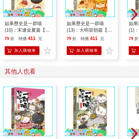
如果歷史是一群喵
如果歷史是一群喵
如果
(10)：宋遼金夏篇【萌
(13)：大明皇朝篇【萌
(1
貓漫畫學歷史】(暢銷
貓漫畫學歷史】(暢銷
漫畫
411
411
79
折
特價
元
79
折
特價
元
79
折
二版)
二版)
版)
加入購物車
加入購物車
其他人也看