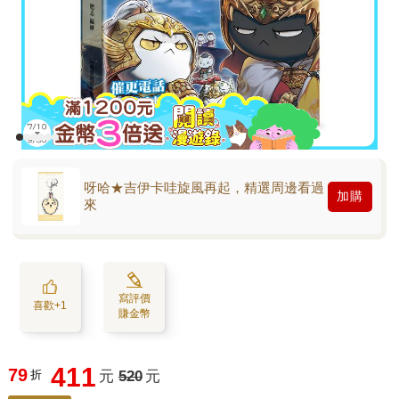
呀哈★吉伊卡哇旋風再起，精選周邊看過
加購
來
寫評價
喜歡+1
賺金幣
411
79
折
元
520
元