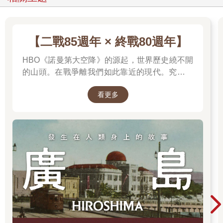
【二戰85週年 × 終戰80週年】
HBO《諾曼第大空降》的源起，世界歷史繞不開
的山頭。在戰爭離我們如此靠近的現代。究竟是
什麼力量驅動全球上億名男女，投入這場空前絕
看更多
後、影響至今的軍事衝突？我們站在世界和平的
中心，就更應了解二戰帶來和平的那群人與那個
理由。