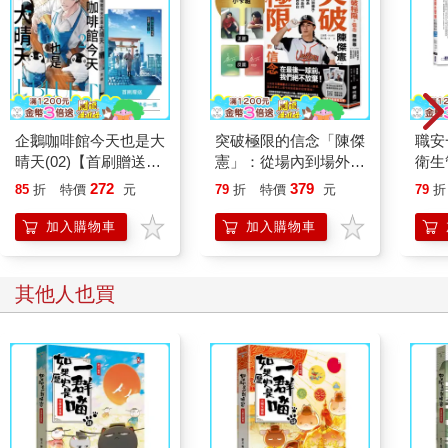
企鵝咖啡館今天也是大
突破極限的信念「陳傑
職安
晴天(02)【首刷贈送
憲」：從場內到場外，
衛生
「謹賀新年」收藏卡】
台灣隊長全力以赴的堅
攻略｜
272
379
85
折
特價
元
79
折
特價
元
79
折
持與自白 （限量典藏
「日常私服小卡組」）
加入購物車
加入購物車
其他人也買