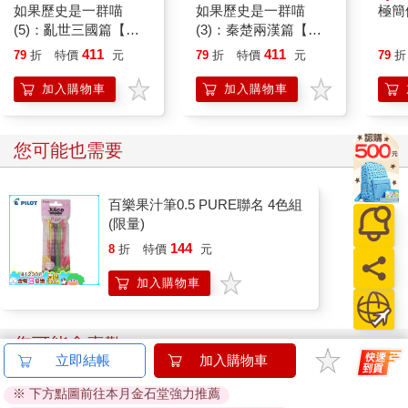
如果歷史是一群喵
如果歷史是一群喵
極簡
(5)：亂世三國篇【萌
(3)：秦楚兩漢篇【萌
貓漫畫學歷史】(暢銷
貓漫畫學歷史】(暢銷
411
411
79
折
特價
元
79
折
特價
元
79
折
二版)
二版)
加入購物車
加入購物車
您可能也需要
百樂果汁筆0.5 PURE聯名 4色組
(限量)
144
8
折
特價
元
加入購物車
您可能會喜歡
立即結帳
加入購物車
※ 下方點圖前往本月金石堂強力推薦