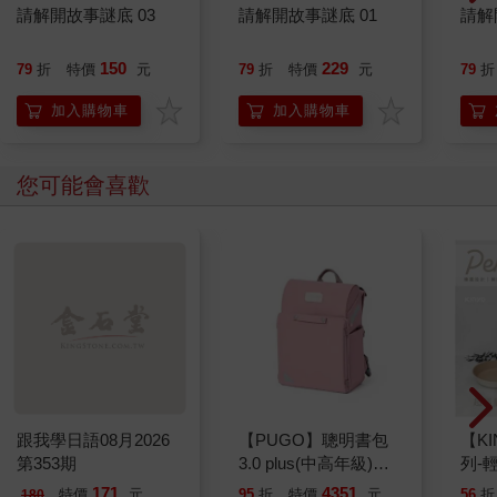
請解開故事謎底 03
請解開故事謎底 01
請解
150
229
79
折
特價
元
79
折
特價
元
79
折
加入購物車
加入購物車
您可能會喜歡
跟我學日語08月2026
【PUGO】聰明書包
【KI
第353期
3.0 plus(中高年級)藕
列-
粉 全新進化玩美上市
平煎
171
4351
特價
元
95
折
特價
元
56
折
180