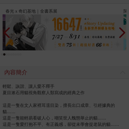
閱讀漫遊錄-2026上半年暢銷榜
內容簡介
輕鬆、詼諧、讓人愛不釋手
夏目漱石用貓視角觀察人類寫成的經典之作
這是一隻在文人家裡耳濡目染，擅長出口成章、引經據典的
貓……
這是一隻能輕易看破人心，嘲笑世人醜態舉止的貓……
這是一隻愛打抱不平、有正義感，卻從未學會捉老鼠的貓……