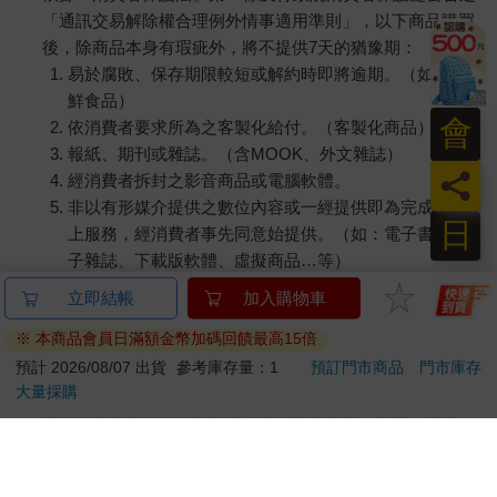
「通訊交易解除權合理例外情事適用準則」，以下商品購買
後，除商品本身有瑕疵外，將不提供7天的猶豫期：
易於腐敗、保存期限較短或解約時即將逾期。（如：生
鮮食品）
會
依消費者要求所為之客製化給付。（客製化商品）
報紙、期刊或雜誌。（含MOOK、外文雜誌）
員
經消費者拆封之影音商品或電腦軟體。
非以有形媒介提供之數位內容或一經提供即為完成之線
日
上服務，經消費者事先同意始提供。（如：電子書、電
子雜誌、下載版軟體、虛擬商品…等）
已拆封之個人衛生用品。（如：內衣褲、刮鬍刀、除毛
立即結帳
加入購物車
刀…等）
※ 本商品會員日滿額金幣加碼回饋最高15倍
若非上列種類商品，均享有到貨7天的猶豫期（含例假
日）。
預計 2026/08/07 出貨
參考庫存量：1
預訂門市商品
門市庫存
大量採購
辦理退換貨時，商品（組合商品恕無法接受單獨退貨）必須
是您收到商品時的原始狀態（包含商品本體、配件、贈品、
保證書、所有附隨資料文件及原廠內外包裝…等），請勿直
接使用原廠包裝寄送，或於原廠包裝上黏貼紙張或書寫文