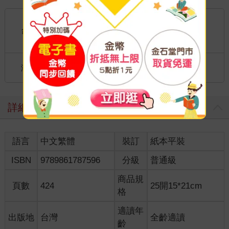
「津木乒助，還有福地細螺，我去拜託他們好了。」本喵不知金
國內宅配：本島、離島
田出身何地，只是很訝異那個地方怎麼都出一堆名字古怪的人。
金田又說了：「那傢伙是英文教師嗎？」
到店取貨：
台灣
不限金額免運費
「是啊，聽車夫家的大嬸說，好像是教英文閱讀的吧。」
「大概也不是什麼像樣的教師。」有錢人講話如此粗俗，本喵也
國際快遞：全球
算開了眼界。
海外
「之前我遇到乒助，乒助說學校裡出了一個怪傢伙，學生問那傢
港澳店取：
伙番茶的英文是什麼，他竟然正經八百地回答Savage tea，成了
教師之間的笑柄，有那樣的教師，其他人都很困擾呢，現在想來
詳細資料
一定是你講的那個教師。」
「肯定是他沒錯，看他就是一副滿嘴蠢話的模樣，還留著討厭的
鬍子。」
語言
中文繁體
裝訂
紙本平裝
「真不像話。」留鬍子就叫不像話，那我們貓咪沒有一隻像話的
了。
ISBN
9789861787596
分級
普通級
「還有那個叫迷亭還是酩酊的，也是個白目又浮誇的傢伙，說什
麼他伯父是牧山男爵，我光看他的面相，就知道他不可能有什麼
商品規
頁數
424
25開15*21cm
男爵伯父了。」
格
「把那種來歷不明的傢伙說的話當真，你也有錯啦。」
「我也有錯？你說這話也太欺負人了吧。」鼻子嫂的語氣顯得很
適讀年
出版地
台灣
全齡適讀
不滿，奇怪的是他們完全沒提到寒月，不曉得是本喵潛入以前就
齡