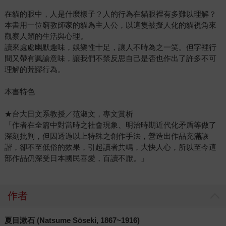
在貓的眼中，人是什麼樣子？人的行為在貓眼裡有多難以理解？
本書用一位窮教師家的貓為主人公，以這隻被擬人化的貓視角來
觀察人類的生活與心理。
讀來處處幽默趣味，娛樂性十足，讓人不時為之一笑。但字裡行
間又帶有諷諭意味，讓我們不禁反思自己是否也作出了許多不可
理解的荒謬行為。
本書特色
★台大日文系教授／范淑文，專文賞析
「作者在全篇中對當時之社會現象、明治時期近代化矛盾等做了
深刻批判，但因透過以上特殊之創作手法，營造出作品充滿詼
諧，卻不至低俗的效果，引起讀者共鳴，大快人心，所以至今這
部作品仍深受日本國民喜愛，百讀不厭。」
作者
夏目漱石 (Natsume Sōseki, 1867~1916)