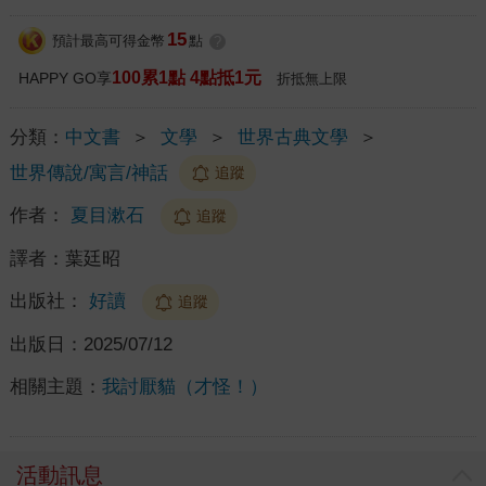
15
預計最高可得金幣
點
?
100累1點 4點抵1元
HAPPY GO享
折抵無上限
分類：
中文書
＞
文學
＞
世界古典文學
＞
世界傳說/寓言/神話
追蹤
作者：
夏目漱石
追蹤
譯者：
葉廷昭
出版社：
好讀
追蹤
出版日：
2025/07/12
相關主題：
我討厭貓（才怪！）
活動訊息