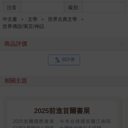
已經談完了，還是他們看不上寒月所以懶得再提，總之探不出結
注音
級別
果也無可奈何。本喵佇足偷聽一會，走廊對面的房間傳來了鈴
聲，那裡恐怕也有動靜，本喵決定過去一探究竟。
中文書
＞
文學
＞
世界古典文學
＞
世界傳說/寓言/神話
商品評價
寫評價
相關主題
2025前進首爾書展
2025首爾國際書展，今年在韓國首爾江南區