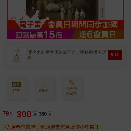
呀哈★吉伊卡哇旋風再起，精選周邊看過
加購
來
寫評價
好書
喜歡+1
賺金幣
300
79
折
元
380
元
認購希望書包，幫助弱勢孩童上學不中斷！