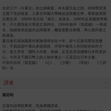
生於江戶（今東京）的士紳家庭，本名夏目金之助。幼時學習漢
文奠下良好根基，入東京帝國大學轉攻讀英國文學，畢業後展開
任教生涯，1889年首次採「漱石」為筆名。1900年赴英國留學兩
年，不久獲母校大學英文系聘任。1904年創作《我是貓》一舉成
名，陸續發表短篇作品與隨筆，爾後更辭去教職，專心朝作家之
路邁進。
夏目漱石成為職業作家雖僅有短短十年，卻十足展現豐富想像
力，平易詼諧中透出多樣風格、抒情中兼具人性剖析的寫作方
式，使之享有「國民大作家」美稱，足見其深深擄獲日本民眾的
心。今所見千圓日幣上的人物肖像之一正是這位日本文豪。
代表作品有《我是貓》、《心》、《少爺》、《草枕》、《三四
郎》等。
譯者
葉廷昭
文藻外語學院畢業，現為專職譯者。