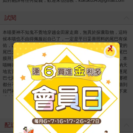
如對翻譯有任何疑義，歡迎來信指教：kukuku949@gmail.com
試閱
本喵要神不知鬼不覺地穿越金田家走廊，無異於探囊取物，這時
候本喵也不由得佩服起自己了，一定是平日妥善照料的尾巴有保
佑，以後不能小看尾巴了。本喵稍微低下頭，想好好膜拜敬愛的
尾巴大神，祈禱喵運興隆，但方向一直對不準，要快點對著尾巴
膜拜三次才行啊。本喵想轉身看尾巴，尾巴也跟著順勢轉動，本
喵轉頭想追上尾巴，尾巴卻總是保持一定的距離，果然是廣納天
地玄黃於方寸之間的神物啊，不是本喵能夠追上的。本喵追逐尾
巴七圈半以後，累到不得不放棄了，頭好暈。本喵連自己在哪裡
都分不清了，但本喵憑著一股不怕死的衝勁四處亂晃，正巧聽到
拉門裡傳來鼻子嫂的聲音。本喵知道這裡是關鍵要地，便停下來
張大耳朵，屏息偷聽。
「一介窮酸教師，囂張個什麼勁啊。」鼻子嫂又發出尖銳高亢的
看更多
嗓音。
「嗯，太囂張了，應該要教訓一下以示懲戒，那間學校裡有我的
同鄉。」
配送方式
「誰啊？」