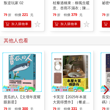
叛逆玩家 02
杖藜過橋東：柳風生暖
祕密
意、杏雨不濕衣；陳亮
恭談以心轉境的適齡漫
221
379
79
折
特價
元
79
折
特價
元
79
折
想
加入購物車
加入購物車
其他人也看
賣瓜的人【文壇年度耀
卡芙涅【2025年本屋
長安
眼新星】
大賞得獎作】（餐桌典
碼》
藏版書封＋首刷限定
鉅作
300
331
79
折
特價
元
79
折
特價
元
79
折