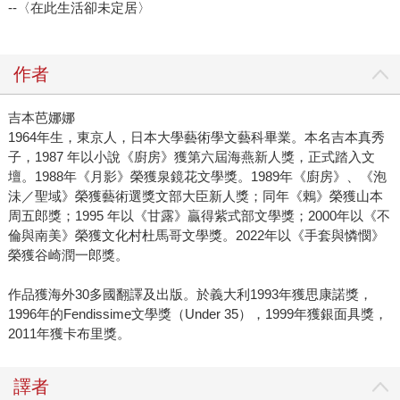
--〈在此生活卻未定居〉
作者
吉本芭娜娜
1964年生，東京人，日本大學藝術學文藝科畢業。本名吉本真秀
子，1987 年以小說《廚房》獲第六屆海燕新人獎，正式踏入文
壇。1988年《月影》榮獲泉鏡花文學獎。1989年《廚房》、《泡
沬／聖域》榮獲藝術選獎文部大臣新人獎；同年《鶇》榮獲山本
周五郎獎；1995 年以《甘露》贏得紫式部文學獎；2000年以《不
倫與南美》榮獲文化村杜馬哥文學獎。2022年以《手套與憐憫》
榮獲谷崎潤一郎獎。
作品獲海外30多國翻譯及出版。於義大利1993年獲思康諾獎，
1996年的Fendissime文學獎（Under 35），1999年獲銀面具獎，
2011年獲卡布里獎。
譯者