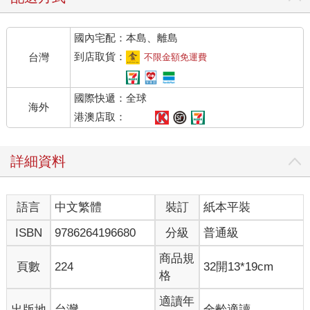
屋」這個設定。那已是三十幾年前的往事，所以細節已不大記
得，但我確定沒有賣生啤酒。
國內宅配：本島、離島
不過獨自經營那間店的老闆（禿頭缺牙且身材乾瘦），不愧是我
的前男友看中的地方，是個很了不起的人。
到店取貨：
台灣
不限金額免運費
迄今仍忘不了那位大叔令人佩服的中立態度。
無論是悲是喜都只是坦然接受，一心一意埋頭工作，是典型的
國際快遞：全球
「市井之間的天才」。關於他的人生我了解不多，只能確定他有
海外
感情融洽的家人，家庭和諧。他也經常提起太太和兒子女兒。
港澳店取：
店裡如果發生爭吵他就會勸阻，如果有人樂呵呵的他就一起笑，
如果有尾牙他就愉快地和熟客一起喝酒，我把打工地點賣剩的糯
詳細資料
米丸子帶去他就會喜孜孜地說聲「謝謝喔」收下之後分享給大
家，總是準時營業到深夜二點，然後獨自騎腳踏車回家。就是這
樣的大叔。
語言
中文繁體
裝訂
紙本平裝
一如他工作時的埋頭苦幹，他也同樣埋頭不停喝酒，所以才會那
麼瘦吧。或也因此才能一直面帶微笑。
ISBN
9786264196680
分級
普通級
現在腦海浮現的老闆，也總是一手拿著酒杯，所以這麼推論應該
不會錯。
商品規
頁數
224
32開13*19cm
格
還有店內的那些常客，我想必也會永生難忘。
無論在哪個城市，永遠有這種人悄然生存。我不想忘記這個事
適讀年
出版地
台灣
全齡適讀