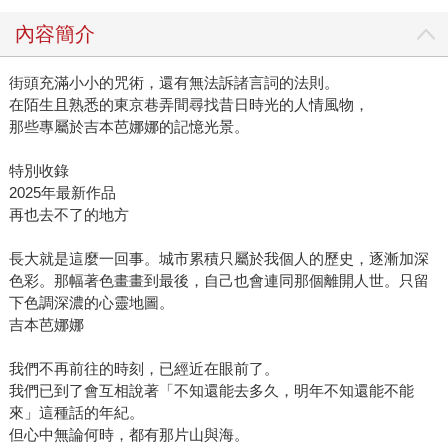
內容簡介
街頭充滿小小的咒術，還有無法訴諸言詞的法則。
在陌生且熟悉的東京巷弄間尋找昔日時光的人情風物，
那些專屬於吉本芭娜娜的記憶光景。
特別收錄
2025年最新作品
再也去不了的地方
長大就是這麼一回事。城市累積只屬於我個人的歷史，逐漸加深
色彩。那幅著色畫畫到最後，自己也會連同那個離開人世。只留
下色調深濃的心靈地圖。
吉本芭娜娜
我們不再前往的時刻，已經近在眼前了。
我們已到了會互相說著「不知還能去多久，明年不知還能不能
來」這種話的年紀。
但心中無論何時，都有那片山與海。