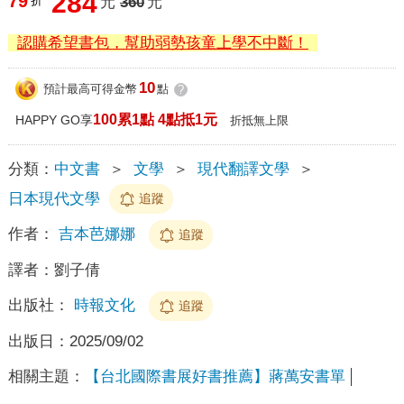
284
79
折
元
360
元
認購希望書包，幫助弱勢孩童上學不中斷！
10
預計最高可得金幣
點
?
100累1點 4點抵1元
HAPPY GO享
折抵無上限
分類：
中文書
＞
文學
＞
現代翻譯文學
＞
日本現代文學
追蹤
作者：
吉本芭娜娜
追蹤
譯者：
劉子倩
出版社：
時報文化
追蹤
出版日：
2025/09/02
相關主題：
【台北國際書展好書推薦】蔣萬安書單