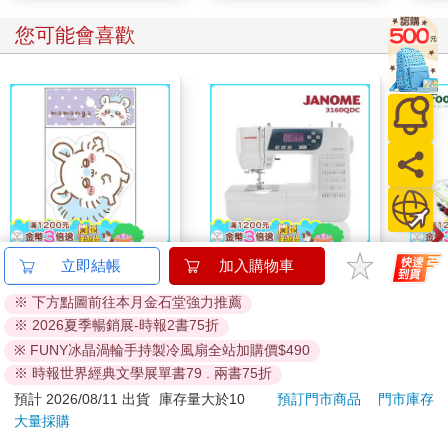
您可能會喜歡
吉伊卡哇 造型貼紙-紫
日本車樂美JANOME
Foo
立即結帳
加入購物車
電腦型全迴轉縫紉機
2入
※ 下方點圖前往本月金石堂強力推薦
3160QDC
67
14990
96
折
特價
元
特價
元
特價
29400
※ 2026夏季暢銷展-時報2書75折
※ FUNY冰晶渦輪手持製冷風扇全站加購價$490
加入購物車
加入購物車
※ 時報世界經典文學展單書79 . 兩書75折
預計 2026/08/11 出貨
庫存量大於10
預訂門市商品
門市庫存
訂購/退換貨須知
大量採購