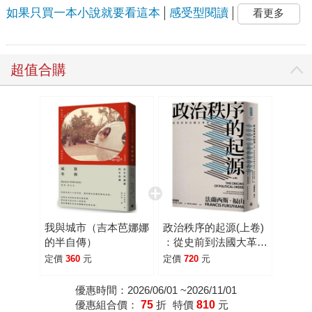
如果只買一本小說就要看這本
感受型閱讀
看更多
超值合購
我與城市（吉本芭娜娜
政治秩序的起源(上卷)
的半自傳）
：從史前到法國大革命
(全新修訂校對版)
定價
360
元
定價
720
元
優惠時間：2026/06/01 ~2026/11/01
優惠組合價：
75
折
特價
810
元