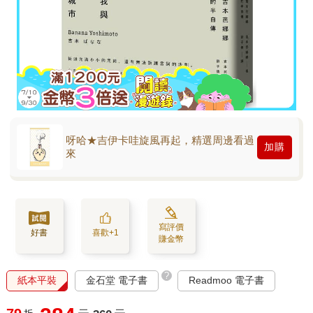
呀哈★吉伊卡哇旋風再起，精選周邊看過
加購
來
寫評價
好書
喜歡+1
賺金幣
?
紙本平裝
金石堂 電子書
Readmoo 電子書