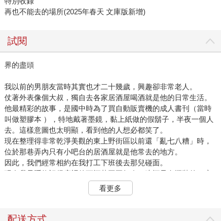
特別收錄
再也不能去的場所(2025年春天 文庫版新增)
試閱
界的盡頭
我以前的男朋友當時其實也才二十幾歲，興趣卻非常老人。
仗著外表像個大叔，獨自去各家居酒屋喝酒就是他的日常生活。
他最精彩的故事，是國中時為了買自動販賣機的成人書刊（當時
叫做塑膠本 ），特地戴著墨鏡，黏上紙做的假鬍子，半夜一個人
去。這樣意圖也太明顯，看到他的人想必都笑了。
現在整理得非常乾淨美觀的東上野街區以前還「亂七八糟」時，
位於那巷弄內只有小吧台的居酒屋就是他常去的地方。
因此，我們經常相約在我打工下班後去那兒碰面。
現在我只隱約記得店裡的下酒菜平平無奇，啤酒只有瓶裝的，廁
所距離座位很近裡面的動靜都聽得一清二楚且門又薄又窄，整間
看更多
屋子好像都是水泥打造（並不是安藤忠雄那種時尚的清水模建
築），整體有種恰到好處的骯髒，總之就是非常非常普通的店。
如果是電影劇本絕對完美符合「極為普通的巷子裡的廉價居酒
配送方式