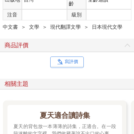
實。
齡
他們給人的感覺足以匹敵清野通先生的漫畫《東京都北區赤羽》
注音
級別
系列作中出現的人物。
除了我們這對情侶之外幾乎所有的客人都已不年輕。而且聽他們
中文書
＞
文學
＞
現代翻譯文學
＞
日本現代文學
說話，工作也多半不順遂。以他們的收入水準，不是「想來」那
家店而是「只能來那家店」。尚未成為作家的我，當時只是打工
族，所以在經濟方面處於同樣狀態，或也因此才能自然地融入那
商品評價
個環境。
在「雖然只能來這種價格的店，但是還蠻喜歡那個老闆大叔」這
一點，那些人或許深深結為一體。
寫評價
基本上除了我倆之外的所有人都是相當嚴重的酒精中毒。
常客之中有二人的臉上有很嚴重的傷疤，據說一個是因為出車
禍，另一人是喝醉了從窗子跌落，也太可怕了。
相關主題
之後的人生雖然經常看到那種人，但如今自己有了小孩，為了安
全起見我已經不會再去深度酒精中毒者超過二人的那種店，甚至
好像已明確地把那個當成挑選店家的基準。
酒精中毒者如果出現第二個，店內氛圍就會一下子變得複雜。如
果用委婉的說法，客人們的生活水準和複雜的程度當然有密切的
夏天適合讀詩集
關係。
夏天的背包放一本薄薄的詩集，正適合。在一段
段迷離的文字裡，我們收藏著說不出口的心事。