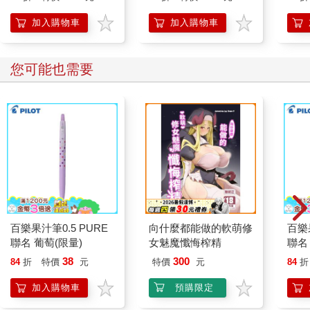
「好好吃飯」透卡）
加入購物車
加入購物車
您可能也需要
百樂果汁筆0.5 PURE
向什麼都能做的軟萌修
百樂果
聯名 葡萄(限量)
女魅魔懺悔榨精
聯名
38
300
84
折
特價
元
特價
元
84
折
加入購物車
預購限定