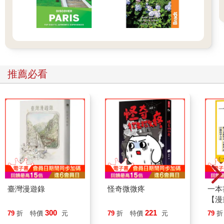
推薦必看
臺灣漫遊錄
怪奇微微疼
一本
【漫
行動
300
221
79
折
特價
元
79
折
特價
元
79
折
開關