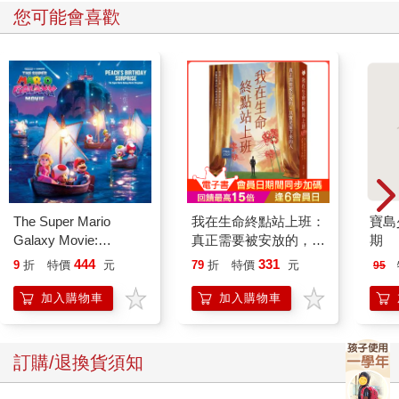
您可能會喜歡
The Super Mario
我在生命終點站上班：
寶島少
Galaxy Movie:
真正需要被安放的，其
期
Peach`s Birthday
實是留下來的人
444
331
9
折
特價
元
79
折
特價
元
95
Surprise: The Super
Mario Galaxy Movie
加入購物車
加入購物車
Storybook
訂購/退換貨須知