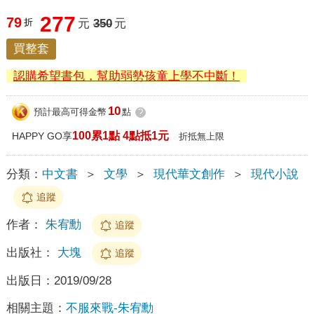
277
79
折
元
350
元
買整套
認購希望書包，幫助弱勢孩童上學不中斷！
10
預計最高可得金幣
點
?
100累1點 4點抵1元
HAPPY GO享
折抵無上限
分類：
中文書
＞
文學
＞
現代華文創作
＞
現代小說
追蹤
作者：
朱宥勳
追蹤
出版社：
大塊
追蹤
出版日：
2019/09/28
相關主題：
不服來戰-朱宥勳