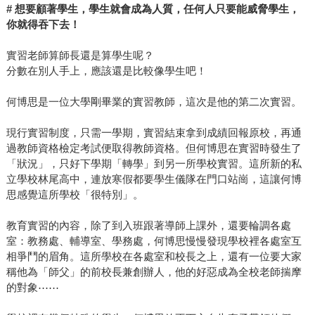
#
想要顧著學生，學生就會成為人質，任何人只要能威脅學生，
你就得吞下去！
實習老師算師長還是算學生呢？
分數在別人手上，應該還是比較像學生吧！
何博思是一位大學剛畢業的實習教師，這次是他的第二次實習。
現行實習制度，只需一學期，實習結束拿到成績回報原校，再通
過教師資格檢定考試便取得教師資格。但何博思在實習時發生了
「狀況」，只好下學期「轉學」到另一所學校實習。這所新的私
立學校林尾高中，連放寒假都要學生儀隊在門口站崗，這讓何博
思感覺這所學校「很特別」。
教育實習的內容，除了到入班跟著導師上課外，還要輪調各處
室：教務處、輔導室、學務處，何博思慢慢發現學校裡各處室互
相爭鬥的眉角。這所學校在各處室和校長之上，還有一位要大家
稱他為「師父」的前校長兼創辦人，他的好惡成為全校老師揣摩
的對象⋯⋯