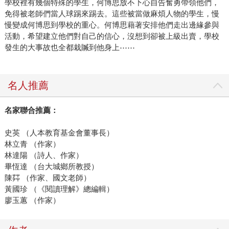
學校裡有幾個特殊的學生，何博思放不下心自告奮勇帶領他們，
免得被老師們當人球踢來踢去。這些被當做麻煩人物的學生，慢
慢變成何博思到學校的重心。何博思藉著安排他們走出邊緣參與
活動，希望建立他們對自己的信心，沒想到卻被上級出賣，學校
發生的大事故也全都栽贓到他身上⋯⋯
名人推薦
名家聯合推薦：
史英 （人本教育基金會董事長）
林立青 （作家）
林達陽 （詩人、作家）
畢恆達 （台大城鄉所教授）
陳茻 （作家、國文老師）
黃國珍 （《閱讀理解》總編輯）
廖玉蕙 （作家）