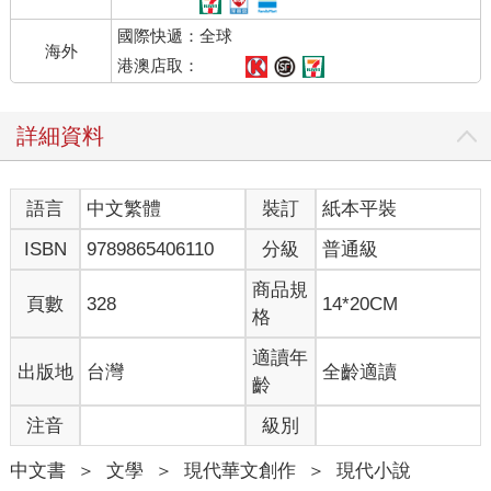
國際快遞：全球
海外
港澳店取：
詳細資料
語言
中文繁體
裝訂
紙本平裝
ISBN
9789865406110
分級
普通級
商品規
頁數
328
14*20CM
格
適讀年
出版地
台灣
全齡適讀
齡
注音
級別
中文書
＞
文學
＞
現代華文創作
＞
現代小說