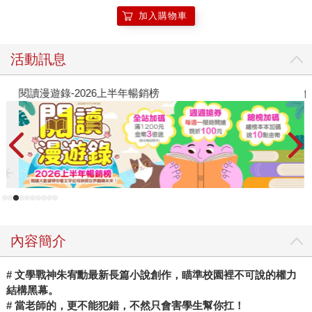
加入購物車
活動訊息
閱讀漫遊錄-2026上半年暢銷榜
飢
內容簡介
#
文學戰神朱宥勳最新長篇小說創作，瞄準校園裡不可說的權力
結構黑幕。
#
當老師的，更不能犯錯，不然只會害學生幫你扛！