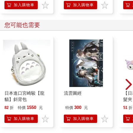
「行
加入購物車
加入購物車
學方
您可能也需要
日本進口宮崎駿【龍
流雲圖經
【日
貓】斜背包
髮夾
夾 
1550
300
82
折
特價
元
特價
元
51
折
Kit
加入購物車
加入購物車