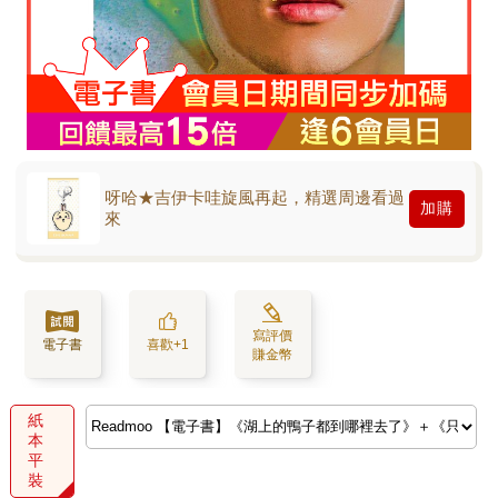
呀哈★吉伊卡哇旋風再起，精選周邊看過
加購
來
寫評價
電子書
喜歡+1
賺金幣
紙
本
平
裝