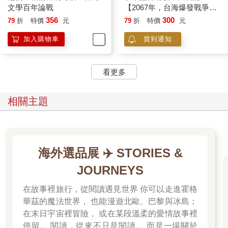
文學百年論戰
【2067年，台海爆發戰爭二
十年後，五組人說出他們在
356
300
79
折
特價
元
79
折
特價
元
戰時的奇特遭遇⋯⋯】
加入購物車
貨到通知
看更多
相關主題
海外選品展 ✈️ STORIES &
JOURNEYS
在故事裡旅行，從閱讀遇見世界 你可以走進霍格
華茲的魔法世界， 也能漫遊北歐、巴黎與冰島；
在末日宇宙裡冒險， 或在某段溫柔的愛情故事裡
停留。 閱讀，從來不只是閱讀。 而是一場關於