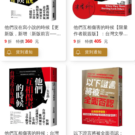
他們沒在寫小說的時候【更
他們互相傷害的時候【限量
新版，新增〈新版前言──遙
作者親簽版】：台灣文學百
遠的回音〉】：戒嚴台灣小
年論戰
360
405
9
折
特價
元
9
折
特價
元
說家群像
貨到通知
貨到通知
他們互相傷害的時候：台灣
以下證言將被全面否認：