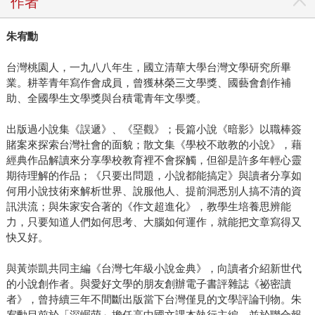
作者
朱宥勳
台灣桃園人，一九八八年生，國立清華大學台灣文學研究所畢
業。耕莘青年寫作會成員，曾獲林榮三文學獎、國藝會創作補
助、全國學生文學獎與台積電青年文學獎。
出版過小說集《誤遞》、《堊觀》；長篇小說《暗影》以職棒簽
賭案來探索台灣社會的面貌；散文集《學校不敢教的小說》，藉
經典作品解讀來分享學校教育裡不會探觸，但卻是許多年輕心靈
期待理解的作品；《只要出問題，小說都能搞定》與讀者分享如
何用小說技術來解析世界、說服他人、提前洞悉別人搞不清的資
訊洪流；與朱家安合著的《作文超進化》，教學生培養思辨能
力，只要知道人們如何思考、大腦如何運作，就能把文章寫得又
快又好。
與黃崇凱共同主編《台灣七年級小說金典》，向讀者介紹新世代
的小說創作者。與愛好文學的朋友創辦電子書評雜誌《祕密讀
者》，曾持續三年不間斷出版當下台灣僅見的文學評論刊物。朱
宥勳目前於「深崛萌」擔任高中國文課本執行主編，並於聯合報