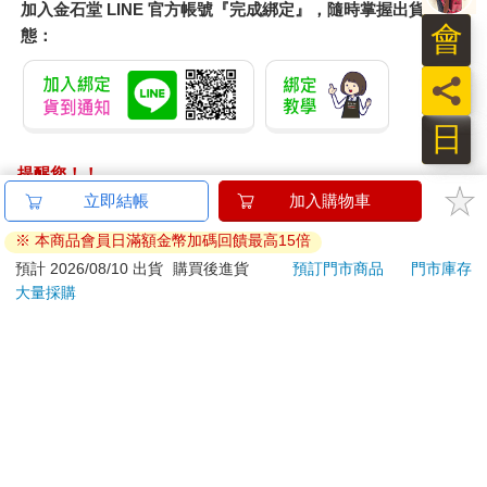
加入金石堂 LINE 官方帳號『完成綁定』，隨時掌握出貨動
會
態：
員
日
提醒您！！
金石堂及銀行均不會請您操作ATM! 如接獲電話要求您前往
立即結帳
加入購物車
ATM提款機，請不要聽從指示，以免受騙上當！
※ 本商品會員日滿額金幣加碼回饋最高15倍
退換貨須知：
預計 2026/08/10 出貨
購買後進貨
預訂門市商品
門市庫存
大量採購
**提醒您，鑑賞期不等於試用期，退回商品須為全新狀態**
依據「消費者保護法」第19條及行政院消費者保護處公告之
「通訊交易解除權合理例外情事適用準則」，以下商品購買
後，除商品本身有瑕疵外，將不提供7天的猶豫期：
易於腐敗、保存期限較短或解約時即將逾期。（如：生
鮮食品）
依消費者要求所為之客製化給付。（客製化商品）
報紙、期刊或雜誌。（含MOOK、外文雜誌）