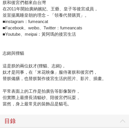
朕和後宮們都來自台灣
在2011年開始廣納嬪妃、王爺、皇子等後宮成員，
並宣揚萬睡皇朝的理念－「領養代替購買」。
■instagram：fumeancat
■Facebook、weibo、Twitter：fumeancats
■Youtube、meipai：黃阿瑪的後宮生活
志銘與狸貓
這是朕的兩位奴才(狸貓、志銘)，
奴才是同事，在「米花映像」服侍著朕和後宮們，
替朕備膳，也替朕製作後宮生活的照片、影片、插畫。
平常表面上的工作是拍廣告等影像製作，
但實際上最擅長清貓砂、陪後宮們玩耍，
當然，身上最常見的裝飾品是貓毛。
目錄