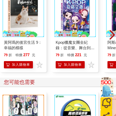
黃阿瑪的後宮生活 9：
Kpop獵魔女團全紀
阿斯
幸福的模樣
錄：從音樂、舞台到全
Min
球，解密現象級動畫狂
鑑大
277
221
79
折
特價
元
79
折
特價
元
79
折
潮
加入購物車
加入購物車
您可能也需要