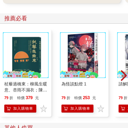
推薦必看
杖藜過橋東：柳風生暖
為怪談點燈 1
請解
意、杏雨不濕衣；陳亮
恭談以心轉境的適齡漫
379
253
79
折
特價
元
79
折
特價
元
79
折
想
加入購物車
加入購物車
其他人也買