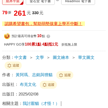
紙本平裝
金石堂 電子書
Readmoo 電子書
261
79
折
元
330
元
認購希望書包，幫助弱勢孩童上學不中斷！
10
預計最高可得金幣
點
?
100累1點 4點抵1元
HAPPY GO享
折抵無上限
分類：
中文書
＞
文學
＞
圖文繪本
＞
華文圖文
追蹤
作者：
黃阿瑪、志銘與狸貓
追蹤
出版社：
布克文化
追蹤
出版日：
2025/02/08
相關主題：
我討厭貓（才怪！）