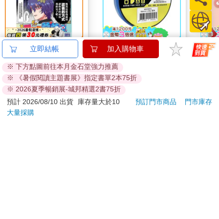
別叫我爸爸
北極熊美紋遮蔽膠帶
mini
立即結帳
加入購物車
24mm×30y藍
造型悠
※ 下方點圖前往本月金石堂強力推薦
託代
240
81
特價
元
88
折
特價
元
特價
※ 《暑假閱讀主題書展》指定書單2本75折
※ 2026夏季暢銷展-城邦精選2書75折
加入購物車
加入購物車
預計 2026/08/10 出貨
庫存量大於10
預訂門市商品
門市庫存
大量採購
您可能會喜歡