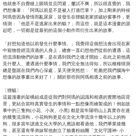
他就會不自覺瞇上眼睛並且閃避，屢試不爽，所以很直覺的，我
們想像著：「阿瑪以前是不是被人打過巴掌？」加上剛來的時候
阿瑪曾因為發情而亂尿尿，並發生在狸貓老家抓破紗窗事件，更
猜測：「他是不是逃家出來的貓？」而這些，就是這本漫畫的源
起吧，一切都是從最初的這個小動作而衍生出來的故事。
「好想知道他以前發生什麼事情。」我覺得這個想法會出現在家
中寵物曾經流浪過的人身上，總會一直幻想他們從前的遭遇，這
些流浪動物們的故事，是在遇到我們之後才開始，在此之前他遇
見什麼人、遭遇過什麼事情，我們完全無法得知，所以種種猜測
總是盤踞在我們內心深處，某天便突然想：「乾脆把我們腦海中
想像的故事畫出來好了！」關於那些與阿瑪相遇之前的故事。
〔狸貓〕
這篇漫畫的架構組成是從我們對阿瑪的認識和相遇的實際地區背
景，更結合當時真實發生的事情和一點想像而繪製成的！例如故
事中的三隻狗(小花、小灰、小黑) 都是當年陽明山上真實存在過
的幾隻流浪狗，小花狗狗更是在文化大學流浪十幾年以上的狗
狗，很多當年讀過文化大學的人應該都看過他，我們畢業後幾
年，甚至還有學弟妹幫他創立了臉書粉絲團「文化守護神- 小