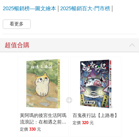
2025暢銷榜—圖文繪本
2025暢銷百大-門市榜
看更多
超值合購
黃阿瑪的後宮生活阿瑪
百鬼夜行誌【上路卷】
流浪記：在相遇之前的
定價
320
元
故事
定價
330
元