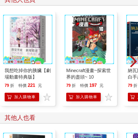
我想吃掉你的胰臟【劇
Minecraft漫畫~探索世
納瓦
場動畫特典版】
界的盡頭~ 10
白手
矽谷
221
197
79
折
特價
元
79
折
特價
元
79
折
哲學
加入購物車
加入購物車
其他人也看