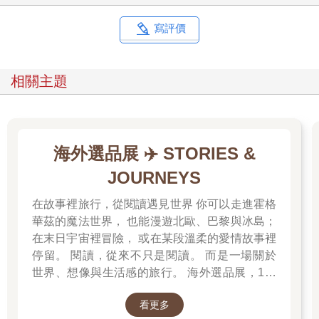
寫評價
相關主題
海外選品展 ✈️ STORIES &
JOURNEYS
在故事裡旅行，從閱讀遇見世界 你可以走進霍格
華茲的魔法世界， 也能漫遊北歐、巴黎與冰島；
在末日宇宙裡冒險， 或在某段溫柔的愛情故事裡
停留。 閱讀，從來不只是閱讀。 而是一場關於
世界、想像與生活感的旅行。 海外選品展，1折
起 限量空運商品，先搶先贏 週週商品更新
看更多