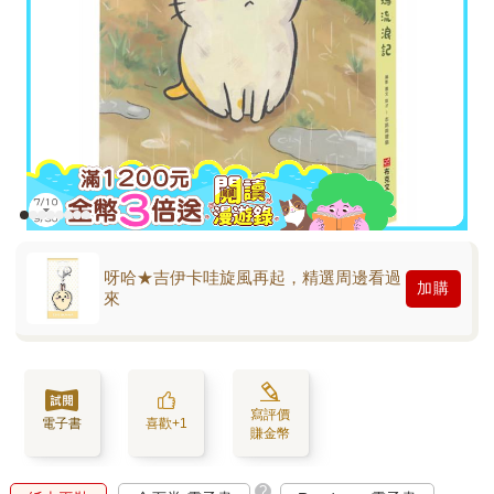
呀哈★吉伊卡哇旋風再起，精選周邊看過
加購
來
寫評價
電子書
喜歡+1
賺金幣
?