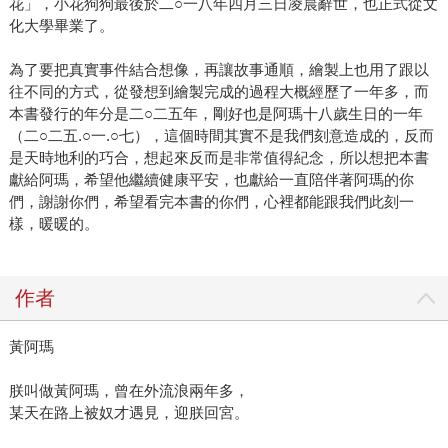
花」，小花狗狗最後於二○一八年四月三日凌晨辭世，也正式從文
化大學畢業了。
為了要把真實事件結合想像，再讓故事通順，繪製上也用了跟以
往不同的方式，從發想到繪製完成的過程大概經歷了一年多，而
本書發行的年分是二○二五年，剛好也是阿瑪十八歲生日的一年
（二○二五.○一.○七），這個時間其實不是我們刻意造成的，反而
是天時地利的巧合，想起來反而是非常值得紀念，所以想把本書
獻給阿瑪，希望他繼續健康平安，也獻給一直陪伴著阿瑪的你
們，謝謝你們，希望看完本書的你們，心裡都能跟我們此刻一
樣，暖暖的。
作者
黃阿瑪
朕叫做黃阿瑪，曾在外流浪兩年多，
某天在路上被奴才遇見，迎朕回宮。