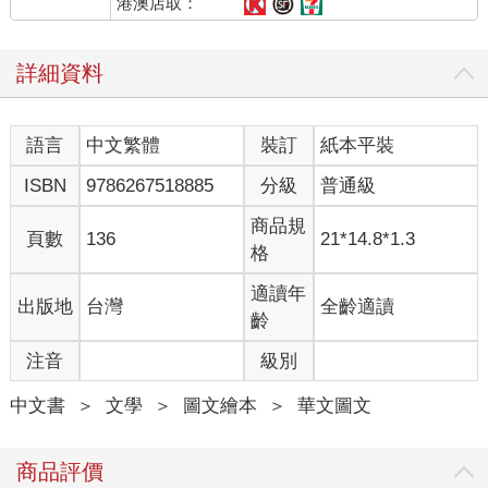
港澳店取：
詳細資料
語言
中文繁體
裝訂
紙本平裝
ISBN
9786267518885
分級
普通級
商品規
頁數
136
21*14.8*1.3
格
適讀年
出版地
台灣
全齡適讀
齡
注音
級別
中文書
＞
文學
＞
圖文繪本
＞
華文圖文
商品評價