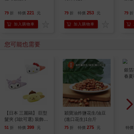
沒有兄弟手足，想像一下也不錯。只是不知道何時開始，她對傑
森的想像改變了新的內容。
221
253
79
折
特價
元
79
折
特價
元
79
折
我一直認為愛一個人就要給他足夠的自由，現在我不明白的是，
加入購物車
加入購物車
我給她的自由太多或者不夠？
問題也許出在「愛」。
她擁有太多愛慕與崇拜。如果人人都愛我妻子，那麼，我的愛有
您可能也需要
什麼特別？我愛或不愛她對她有什麼重要？對她也許不重要，對
我卻太重要了。
第八天。
我被電話鈴驚醒，家裡的電話很少響的，難道是……我翻滾下
床，撲到電話旁，搶起聽筒：「喂？」
聲音裡的顫抖令我羞慚，清了清喉嚨，重整旗鼓：「喂？」
沒有回答，對方沒掛斷也不出聲，只在等待。
「喂？」我帶著警戒：「請說話。」
喀拉。電話輕輕掛上了。
我握著聽筒，惆悵的情緒。
【日本 三麗鷗】 巨型
穎寶油炸鹽花生/油豆
銀箔
鈴聲再度響起，我深吸一口氣：「喂？」
髮夾 (3款可選) 裝飾髮
(進口花生)1台斤
春夏
竟然是平靜到近乎優雅的態度。
夾 三麗鷗周邊 凱蒂貓
(綜)
399
275
51
折
特價
元
75
折
特價
元
特價
「阿齊哇！老婆失蹤了，你還坐在家裡？有沒有搞錯？」
Kitty 庫洛米 布丁狗