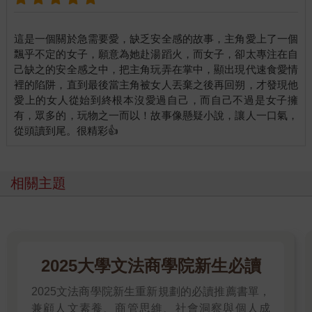
的，沒理由接受感謝。我來不及再說什麼，Sam已摔上車門，蹦
蹦跳跳走開。我從後照鏡裡看見他把嘴裡的口香糖順手抹在路邊
這是一個關於急需要愛，缺乏安全感的故事，主角愛上了一個
停放的豪華轎車頂上。
飄乎不定的女子，願意為她赴湯蹈火，而女子，卻太專注在自
己缺之的安全感之中，把主角玩弄在掌中，顯出現代速食愛情
真的是太安靜了。
裡的陷阱，直到最後當主角被女人丟棄之後再回朔，才發現他
原本常常人滿為患的診所，門外掛上「因事停診」的牌子，已經
愛上的女人從始到終根本沒愛過自己，而自己不過是女子擁
三天了。掛上牌子的時候，我原想去找她的。沒有理由，一個人
有，眾多的，玩物之一而以！故事像懸疑小說，讓人一口氣，
就這麼憑空消失不見了。不管她去天涯海角，不管她遇到什麼
事，我一定要找到她，一定要幫助她。在別人眼中，她是本城無
可取代，最紅、最發燒的漫畫天后；對我而言，她是我正式結褵
的妻子，是我唯一深愛的女人。
相關主題
雖然她失蹤的消息，我是最後一個知道的。
「齊大夫！亞咪在你那裡嗎？」
亞咪的創作助手小蝶打電話來問。
我一點也沒在意。她大概躲在什麼地方畫畫，忘了要開會。結婚
前，亞咪就有為了創作弄到廢寢忘食的不良紀錄。成立工作室以
後，夜不歸營更是家常便飯。第二天小蝶再打電話來找亞咪，說
2025大學文法商學院新生必讀
報社在催稿，如果找不到人，就要開天窗了。這種事亞咪倒沒讓
它發生過，我安慰小蝶別著急，最後一刻，亞咪總會出現的。順
2025文法商學院新生重新規劃的必讀推薦書單，
便說了一個笑話給她聽，收線之前，小蝶意味深長的說：
兼顧人文素養、商管思維、社會洞察與個人成