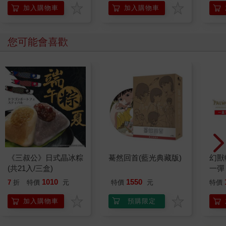
是我的同班同學，典型狐朋狗友的阿昌。他怎麼知道這件事？
加入購物車
加入購物車
「新聞都報告了，你還裝傻！我是不是告訴過你，不看好她早晚
要出問題的。」
新聞報導？我和工作室的人不是說好，暫時不向新聞界透露訊
您可能會喜歡
息，直到弄清楚亞咪的去向和到底發生了什麼事？消息是怎麼走
漏的？
「看電視！快！二十一台有追蹤報導──」
二十一台從電視台門口開始拍攝，許多男生女生推推擠擠，對著
鏡頭喊叫：
「亞咪在哪裡？我們要亞咪！」有人在高漲的情緒中哭泣，鏡頭
絕不失誤，敏捷的盯著拍。「我要亞咪──」女孩哭得那樣迫切，
彷彿身體裡有著極尖銳的痛苦。
「╳！太煽情了吧！真╳╳╳的！」
阿昌是我見過情緒最不穩定，言語最粗俗的心理醫師。他此刻的
《三叔公》日式晶冰粽
驀然回首(藍光典藏版)
幻獸
聲音聽起來很亢奮、很激昂。我可以想像其他在收看節目的人，
(共21入/三盒)
一彈 
情緒如何被撩撥。
Pal
1010
1550
7
折
特價
元
特價
元
特價
報導的記者面對鏡頭以充滿情感的口氣說：「亞咪！妳到底在哪
盒）
裡？這麼多人愛妳，支持妳！我們的現場電話為妳開放，等著妳
加入購物車
預購限定
Call-in。亞咪！打電話給我們！我們愛妳──」
非常真情的吶喊，我甚至看見她眼中閃閃發亮，好像淚水的東