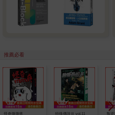
「我最想做的就是分擔妳的苦痛和焦慮。」我也變得莊重起來：
「我想妳快樂。」
亞咪忽然伸展雙臂，攬住我的頸子，蜷進我懷裡，她的唇輕貼我
的耳垂，啞聲說：「抱我。」
我是一個心理醫生，卻不知道她發生了什麼事。那天夜裡，在我
們纏綿之前，她曾經企圖向我求援嗎？
我掛起停診的牌子，準備去找她的時候，小蝶出現了。
「有件事，我想應該讓你知道──傑森也失蹤了。」
「什麼時候的事？」要保持平穩和淡然的情緒，很不容易，我儘
量努力做好，但仍有被人掌摑的痛辣羞辱。
推薦必看
「就是亞咪失蹤的時候吧。」
我沒出門去找亞咪，也許她現在很快樂，最不想看到的就是我。
其實，何必呢？她明明白白對我說，我說不定願意退讓，願意成
全……別問我是否真的願意，我現在無法想這個問題。
傑森。好，好個傑森。亞咪的造型設計師，最有理由和亞咪親近
的人。為什麼偏偏是傑森呢？他對女人從來也不認真的，或許，
他們之間一直有著某種旁人無法理解的默契，天哪！「默契」是
一種可怕的東西。
「傑森像我弟弟。」亞咪如此定義她和傑森的關係。可是事實上
她根本沒有弟弟。
怪奇微微疼
特殊傳說Ⅲ vol.11
叛逆
「是呀！我沒有弟弟，可是我想像中的弟弟是這樣的。」