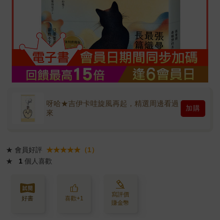
呀哈★吉伊卡哇旋風再起，精選周邊看過
加購
來
★
會員好評
★★★★★（1）
★
1
個人喜歡
寫評價
好書
喜歡+1
賺金幣