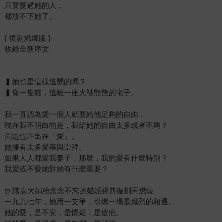
只要愛過她的人，
都放不下她了。
{ 復刻燃燒版 }
收錄全新序文
▍她也是這樣逃開的嗎？
▍像一隻貓，逃離一座火燄熊熊的宅子。
我一直認為愛一個人就要給他足夠的自由，
現在我不明白的是，我給她的自由太多或者不夠？
問題也許出在「愛」。
她擁有太多愛慕與崇拜。
如果人人都愛我妻子，那麼，我的愛有什麼特別？
我愛或不愛她對她有什麼重要？
ღ 讓廣大娟粉念念不忘的貓派經典復刻再燃燒
一九九七年，她用一支筆，引燃一場最熾烈的相遇。
她的愛，是不安，是懷疑，是瘡疤。