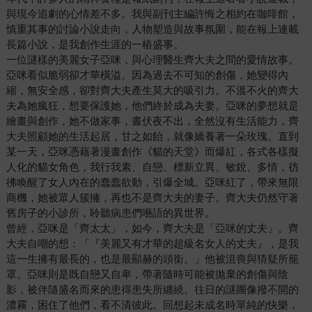
與現今追劇的心情差不多。我與副刊主編許悔之相約在咖啡館，
慎重其事的討論小說走向，人物塑造與故事氛圍，能在報上連載
長篇小說，是我創作生涯的一樁盛事。
一位謎樣的美麗女子亞咪，與心理醫生齊大夫之間的愛情故事。
亞咪看似脆弱卻才華橫溢。因為過去不可知的創傷，她變得內
縮，無安全感，卻對齊大夫產生莫大的吸引力。不溫不火的齊大
夫為她瘋狂，想要保護她，他們終於成為夫妻。亞咪的夢想就是
繪畫與創作，她不做家事，晝伏夜不出，全然沒有生活能力，齊
大夫照顧她的生活起居，甘之如飴，就像嬌養著一朵玫瑰。直到
某一天，亞咪憑藉著漫畫創作《貓的天堂》而爆紅，各式各樣擬
人化的貓女角色，我行我素、自戀、標新立異、敏銳、多情，彷
彿喚醒了女人內在的蠢蠢欲動，引爆全城。亞咪紅了，帶來無限
商機，她被眾人簇擁，再也不是齊大夫的妻子。齊大夫仍然守著
舊房子的小診所，聆聽病患們囈語的異世界。
曾經，亞咪是「齊太太」，如今，齊大夫是「亞咪的丈夫」。齊
大夫自嘲的想：「『美麗又有才華的超級名女人的丈夫』，是我
這一生擁有最長的，也是最顯赫的頭銜。」他被沮喪與猜疑所籠
罩。亞咪則是既自戀又自卑，帶著隨時可能被拋棄的創傷與陰
影，被伴隨盛名而來的患得患失所纏繞。往日的謎團像撥不開的
濃霧，困住了他們，看不清彼此。回想起未成名時單純的快樂，