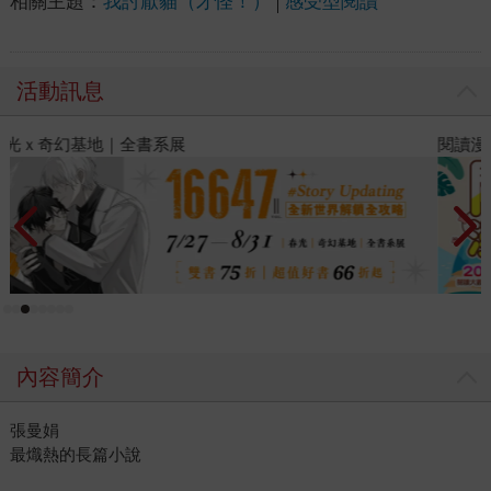
相關主題：
我討厭貓（才怪！）
感受型閱讀
活動訊息
閱讀漫遊錄-2026上半年暢銷榜
飢
內容簡介
張曼娟
最熾熱的長篇小說