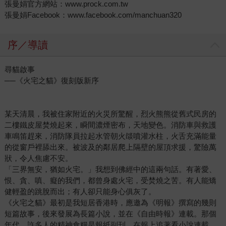
張曼娟官方網站：www.prock.com.tw
張曼娟Facebook：www.facebook.com/manchuan320
序／導讀
尋貓啟事
──《火宅之貓》復刻版新序
某天清晨，我被住家附近的火災所驚醒，烈火熊熊從舊式民房的
二樓鐵皮屋焚燒起來，瞬間濃煙密布，天地變色。消防車與救護
車鳴笛趕來，消防隊員拉起水管朝火燄噴灌水柱，火舌充滿能量
的從窗戶裡舔出來。被波及的鄰居爬上隔壁的屋頂求援，驚險萬
狀，令人焦慮不安。
「三界無安，猶如火宅。」我想到佛經中的這兩句話。有著愛、
恨、貪、嗔、癡的我們，都曾身處火宅，受焚燒之苦。有人能矯
健輕盈的跳脫而出；有人卻只能身心俱灰了。
《火宅之貓》最初是我短居香港時，應邀為《明報》撰寫的幾則
短篇故事，後來發展為長篇小說，並在《自由時報》連載。那個
年代，許多人的精神食糧是報紙副刊，在報上追著看小說連載，