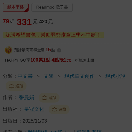
紙本平裝
Readmoo 電子書
331
79
折
元
420
元
認購希望書包，幫助弱勢孩童上學不中斷！
15
預計最高可得金幣
點
?
100累1點 4點抵1元
HAPPY GO享
折抵無上限
分類：
中文書
＞
文學
＞
現代華文創作
＞
現代小說
追蹤
作者：
張曼娟
追蹤
出版社：
皇冠文化
追蹤
出版日：
2025/11/03