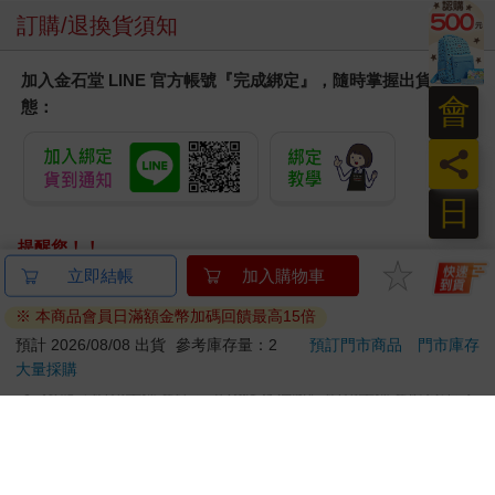
西。
訂購/退換貨須知
這些人，這些不相干的人，表現得如此淋漓盡致，我反而不知該
說什麼，該做什麼。
鏡頭轉到棚內，與主持人坐在一起的兩個女人，都戴著墨鏡，像
加入金石堂 LINE 官方帳號『完成綁定』，隨時掌握出貨動
剛剛參加過葬禮，仍懷著哀悼的心情。
會
態：
「那個短頭髮的女人是誰啊？」阿昌問。
我其實沒見過這個女人，但我猜想，她就是亞咪一個半月前新換
員
的經紀人。一年以來，亞咪對經紀人特別挑剔，覺得自己的事業
沒有進展是因為經紀人不夠努力，這已經是她第三個經紀人了。
日
在電話裡通知我亞咪失蹤消息的，應該就是她了。
「我們只是暫時與亞咪失去連絡，並不認為亞咪失蹤。愛護亞咪
提醒您！！
的朋友不要太著急，也不要悲傷。」經紀人說。
金石堂及銀行均不會請您操作ATM! 如接獲電話要求您前往
立即結帳
加入購物車
主持人宣布現場有電話Call-in，可能是亞咪。
ATM提款機，請不要聽從指示，以免受騙上當！
※ 本商品會員日滿額金幣加碼回饋最高15倍
「我是亞咪呀。」所有人都聽得出那不是亞咪，亞咪的聲音很特
退換貨須知：
殊，不容易模仿。
預計 2026/08/08 出貨
參考庫存量：2
預訂門市商品
門市庫存
「為什麼非要亞咪不可？你們這些人真的很奇怪──」
大量採購
**提醒您，鑑賞期不等於試用期，退回商品須為全新狀態**
電話被切斷了。
依據「消費者保護法」第19條及行政院消費者保護處公告之
主持人抓住新的重點，問經紀人：「我們可不可以跟亞咪的丈夫
「通訊交易解除權合理例外情事適用準則」，以下商品購買
連線？」我的心臟一緊，呼吸也停了停。
後，除商品本身有瑕疵外，將不提供7天的猶豫期：
「連線哇！跟他們連線嘛。又不是見不得人。」阿昌叫囂著。
易於腐敗、保存期限較短或解約時即將逾期。（如：生
「亞咪一直不喜歡私生活被打擾，尤其在這個時候……大家都不