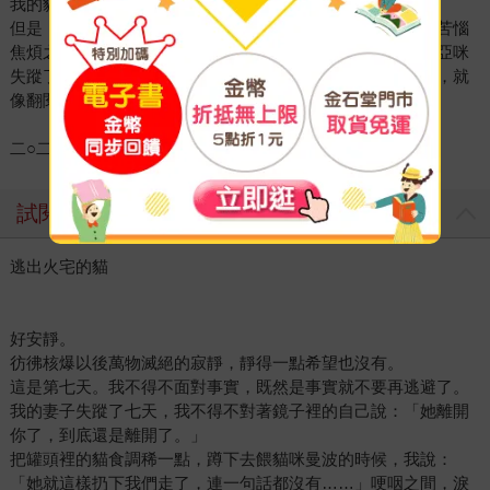
我的貓絕不可以離開我（吶喊）。
但是，逃出火宅的本領，還是得向貓咪學習。身陷火宅般的苦惱
焦煩之中，我們都得像貓咪一樣輕巧飛躍，才能獲得新生。亞咪
失蹤了，她去了哪兒？還會不會回來？請開始閱讀這個故事，就
像翻閱一張又一張尋貓啟事，展開一場奇妙的旅程。
二○二五年養貓人謹序
試閱
逃出火宅的貓
好安靜。
彷彿核爆以後萬物滅絕的寂靜，靜得一點希望也沒有。
這是第七天。我不得不面對事實，既然是事實就不要再逃避了。
我的妻子失蹤了七天，我不得不對著鏡子裡的自己說：「她離開
你了，到底還是離開了。」
把罐頭裡的貓食調稀一點，蹲下去餵貓咪曼波的時候，我說：
「她就這樣扔下我們走了，連一句話都沒有……」哽咽之間，淚