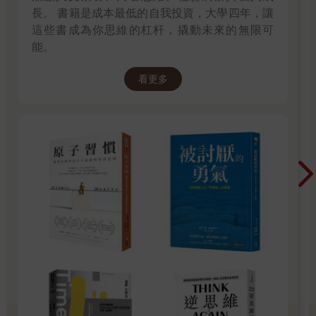
「齊大夫，你真的是個好人。可惜亞咪身在福中不知福……」這
長。 書籍是成本最低的自我投資，大學四年，讓
句話聽起來像讚美，卻一點也不令我愉快。
這些書成為你思維的杠杆，撬動未來的無限可
第三天我在診所忙到人仰馬翻，晚間入睡前想打電話去問消息，
能。
沒想到靠在沙發裡休息一下，轉瞬間進入夢鄉。
第四天診所電話響起，亞咪的經紀人很正式的宣告：
看更多
「齊大夫！我們要告訴你一個消息，沒有人知道亞咪在哪裡。她
真的失蹤了！」是的，事情有些不對勁，以前，不論去哪裡，兩
三天她總會與我連絡，報個平安。
我忽然想到半個月前有一天夜晚，她例外的很早回到家，縮在角
落，把自己埋在一堆墊子裡，安靜但是不快活。
「我最近常常作同樣的夢，夢見周圍都是火，好大好大的
火……」她說，帶著濃濃的鼻音，像撒嬌似的，但表情挺嚴肅。
「壓力太大了，是不是？」
「我只是不知道自己還能給多久？還能給多少？其實我只是一個
平凡的女人，好多事想不通也逃不了。」
「想不想跟我談談？」
亞咪認真的凝視著我，她的嘴唇閉合著，薄薄的一道弧線，不笑
的時候，看起來很堅毅。
「你能幫助精神上有困擾的人。你也能解決人生的苦痛和焦慮
嗎？」她第一次這樣慎重其事的問我。