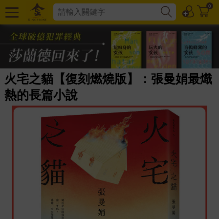
0
火宅之貓【復刻燃燒版】：張曼娟最熾
熱的長篇小說