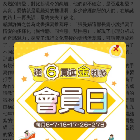
炙烈的情愛，對比起現今的疏離，他們都不確定，是否還相愛？
其實，愛情就是最懸疑的推理啊，多少曾經熱戀的人們，在解謎
的路上一再失誤，最終失去了彼此。
感謝許悔之曾為此書撰寫推薦序：「張曼娟這部長篇小說描寫了
情愛的多樣化（異性戀、同性戀、雙性戀），展現了心理分析式
的奇譎魅力，探究了流行文化背後的集體潛意識，可謂豐厚駁雜
了，尤其她對女性情愛自覺的詮釋，更駸駸乎為大眾小說提供了
不同的可能。」我知道自己是把這個故事當成一齣戲劇在寫的，
那些角色都很生動立體。
有幾件值得記下來的事：在《火宅之貓》之前，我是爬格子的手
寫作家，因為這部小說的連載，我坐在電腦前一邊創作一邊練習
打字，十餘萬字的小說截稿，我的打字技巧已經很熟練了。為了
創作這個故事，我蒐集了許多資料，更向精神科醫師作家王浩威
請教了許多細節，感謝他始終不厭其煩的為我解答說明。那時的
我不知道諮商心理師與精神科醫師的差異，但因為這本來就是個
虛構的故事，就保留了齊大夫「心理醫生」的這個身分。一九九
七年寫作時沒有養貓，也沒想過有一天會養貓，我借用了公貓結
紮的情節，來暗喻齊大夫被亞咪情感閹割。二十年後我領養兩隻
貓，現在的我已經是貓咪結紮的擁護者，也不可能在自己被監視
的情況下放貓咪去「逃生」。