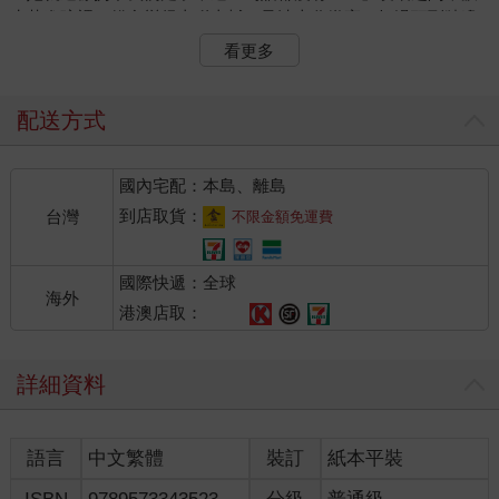
水落進碗裡，貓食變得太稀太鹹，曼波十分嫌棄，扭過頭到牆邊
玩牠的彩色皮球。
看更多
我是一個失妻的，連貓也懶得理睬的男人。
那些曾經羨慕過我的人，這會兒該說些什麼樣的話？該有什麼樣
的表情？
配送方式
作為一個美麗又有才華的超級名女人的丈夫，有什麼感想？兩個
月前媒體記者問。「美麗又有才華的超級名女人」的丈夫，是我
國內宅配：本島、離島
這一生擁有過的最長的，也是最顯赫的頭銜。使我有了那些偉大
男人背後默默犧牲的女人的美德。
到店取貨：
台灣
不限金額免運費
這時候我應該露出寬厚的笑容說：「我以我的妻子為榮，我支持
她所有的決定。」很可能下一屆「最令女人渴望的感性好男人」
國際快遞：全球
票選活動，我便能獲得高票，榮登榜首。可是當時我只百感交集
海外
的站在那裡，什麼話也說不出。那天，是我的妻子亞咪的新書發
港澳店取：
表會，充滿人聲笑語，光鮮亮麗的男男女女，使人鼻塞的香氣，
令人暈眩的色彩，我站著，覺得自己是一座孤島，連鳥也不肯降
詳細資料
落。當我開始思念曼波的時候，一隻鳥聒噪的降落了……聒──鳥
說，作為一個美麗又有才華的名女人的丈夫，聒聒──有什麼樣的
感受？
語言
中文繁體
裝訂
紙本平裝
鳥有著鮮黃色的明豔羽毛，暗紅色的尖嘴，高八度的聲音。
「真妮！我正到處找妳呢！」捕鳥人適時出現。亞咪像一隻貓一