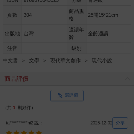
ISBN
9789573343523
分級
普通級
樣輕巧，悄悄掩至：「饒了我老公吧！他是無辜的。」
亞咪身邊的傑森吸引了真妮的注意，這個年輕的女記者眼中綻放
商品規
頁數
304
25開15*21cm
光彩，因為傑森對她專注的展露微笑：「妳的衣裳很漂亮。」
格
「真的嗎？」
「很少有黃皮膚的人穿黃色這麼好看的。」
適讀年
出版地
台灣
全齡適讀
「是嗎？其實我是隨便亂配的，不像你有專業的審美眼光……」
齡
我看著聽著，有些訝異，女人這麼容易就轉移注意力了。亞咪敏
注音
級別
捷的牽了我的衣袖到比較安靜的角落：
「又連累你了，不好意思。」亞咪的客氣有時顯得生分：「你不
中文書
＞
文學
＞
現代華文創作
＞
現代小說
是還有門診嗎？快回去吧。Sam在樓下幫你叫好車了。」
我臨走忍不住往傑森那裡張望，一派融洽的交談熱烈的進行著。
我很羨慕，不是羨慕傑森的俊美和應付女人的如魚得水，而是他
商品評價
和亞咪之間完美的默契。有一次我無意間看見亞咪漫畫中的女人
對另一個女人說：「在KTV裡暢快的對唱，在工作上只可意會的
默契，就像一場完美的、登峰造極的making love！」女人的情欲
寫評價
發揮在她們匪夷所思的想像中。
Sam是亞咪工作室的助理，嘴巴永遠咀嚼個不停，雙腳很少同時
（共
1
則好評）
落在地上，他攔好了車，笑咪咪送我上車：「齊大夫，謝謝你
來。」
分享
ta**********ni2 說：
2025-12-02
「不客氣。」我說。
說完又覺不妥，我的妻子的新書發表會，我來出席是天經地義