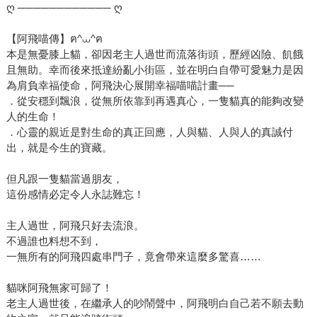
ღ ──────────── ღ
【阿飛喵傳】ฅ^⩊^ฅ
本是無憂膝上貓，卻因老主人過世而流落街頭，歷經凶險、飢餓
且無助。幸而後來抵達紛亂小街區，並在明白自帶可愛魅力是因
為肩負幸福使命，阿飛決心展開幸福喵喵計畫──
．從安穩到飄浪，從無所依靠到再遇真心，一隻貓真的能夠改變
人的生命！
．心靈的親近是對生命的真正回應，人與貓、人與人的真誠付
出，就是今生的寶藏。
但凡跟一隻貓當過朋友，
這份感情必定令人永誌難忘！
主人過世，阿飛只好去流浪。
不過誰也料想不到，
一無所有的阿飛四處串門子，竟會帶來這麼多驚喜……
貓咪阿飛無家可歸了！
老主人過世後，在繼承人的吵鬧聲中，阿飛明白自己若不願去動