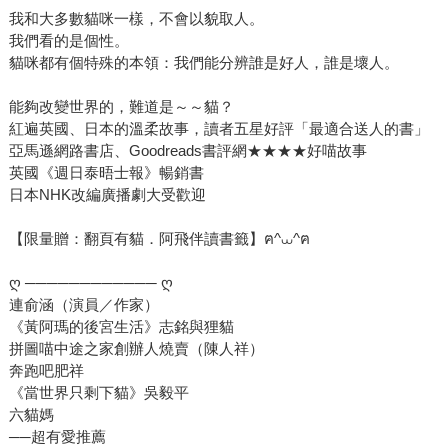
我和大多數貓咪一樣，不會以貌取人。
我們看的是個性。
貓咪都有個特殊的本領：我們能分辨誰是好人，誰是壞人。
能夠改變世界的，難道是～～貓？
紅遍英國、日本的溫柔故事，讀者五星好評「最適合送人的書」
亞馬遜網路書店、Goodreads書評網★★★★好喵故事
英國《週日泰晤士報》暢銷書
日本NHK改編廣播劇大受歡迎
【限量贈：翻頁有貓．阿飛伴讀書籤】ฅ^⩊^ฅ
ღ ──────────── ღ
連俞涵（演員／作家）
《黃阿瑪的後宮生活》志銘與狸貓
拼圖喵中途之家創辦人燒賣（陳人祥）
奔跑吧肥祥
《當世界只剩下貓》吳毅平
六貓媽
──超有愛推薦