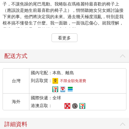
子，不讓焦躁的尾巴甩動。我蜷臥在瑪格麗特最喜歡的椅子上
（應該說是她生前最喜歡的椅子上），悄悄聽她女兒女婿討論接
下來的事。他們將決定我的未來。過去幾天極度混亂，特別是我
根本搞不懂發生了什麼。我一面聽，一面強忍傷心。就我理解，
我唯一明白的是，我的貓生將永遠改變。
「最好是值錢啦。我們應該請清潔公司來一趟，看看誰會想要她
看更多
的東西。」我趁他們不注意，偷瞄他們一眼。傑瑞米身材高大，
一頭灰髮，脾氣暴躁。我從來就不喜歡他，但琳達總是對我很
好。
配送方式
「媽媽的東西我想留幾樣下來。我很想念她。」琳達大聲哭了，
我好想和她一起哭叫，但我沒作聲。
國內宅配：本島、離島
「我知道，親愛的。」傑瑞米語氣軟下來。「但我們不可能一輩
子都住在這裡。葬禮結束了，我們要想一下賣房子的事。何況東
到店取貨：
台灣
不限金額免運費
西先收拾好的話，等到一賣掉，就能馬上搬走了。」
「我只是感覺東西一收拾完，媽媽就真的不在了。但當然你說的
國際快遞：全球
對。」她嘆口氣。「可是，阿飛要怎麼辦？」我貓毛豎立。這就
海外
是我在等待的話題。接下來我該怎麼辦？
港澳店取：
「我想我們得把他送去動物之家。」我差點炸毛。 「動物之家？
但媽媽很愛阿飛。就這樣把他扔了，感覺有點狠心。」我真希望
詳細資料
自己能大聲附和，這根本不是狠心能形容的了。