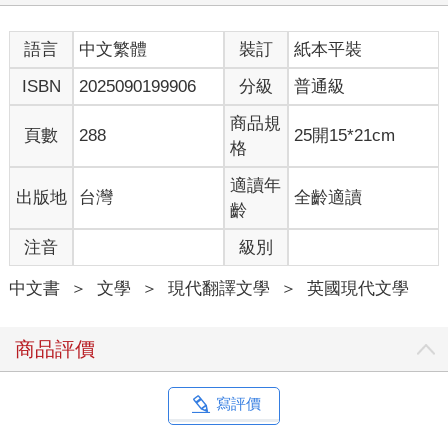
「但妳也知道我們不能帶他回家。我們家有兩隻狗，親愛的，我
們家不適合養貓。」
語言
中文繁體
裝訂
紙本平裝
我快氣瘋了。倒也不是說我多想去他們家，但我絕對不想去動物
之家。
ISBN
2025090199906
分級
普通級
動物之家。光聽到這四個字，我就全身打顫。那種地方憑什麼叫
家，在貓群裡頭，誰不知道那裡等於「死囚牢房」。有的貓可能
商品規
頁數
288
25開15*21cm
比較幸運，能找到新的家，但誰知道他們後來的下場？誰曉得新
格
家人對他們好不好？我認識的貓一致認為「動物之家」是個可怕
的地方。而且我們心裡很清楚，沒找到新家的貓最終都難逃一
適讀年
出版地
台灣
全齡適讀
死。
齡
我知道自己長相可愛，也算有魅力，但我怎麼樣也不要冒這個
注音
級別
險。
「我知道，家裡的狗會把阿飛活活咬死。而且動物之家現在愈辦
中文書
＞
文學
＞
現代翻譯文學
＞
英國現代文學
愈好，所以他可能很快會找到新家。」她頓了頓，像在考慮。
「好，就這麼辦吧。早上我就打給動物之家和清潔公司。然後我
們就找房仲來估價。」她感覺心意已決，除非我反抗，不然我的
商品評價
命運已成定局。
我伸爪爪蓋住耳朵，小腦袋一陣暈眩。過去兩週，我失去了主
人，她是我這輩子唯一熟悉的人類。我的生活天翻地覆，我既心
寫評價
碎又孤單，如今還要落得無家可歸！像我這樣的一隻貓，到底該
怎麼辦才好？