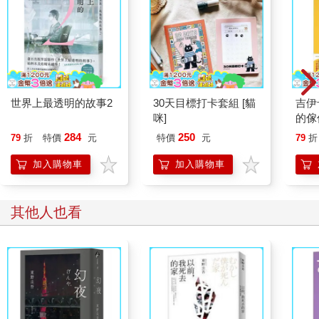
其去動物之家，不如靠著我一點點本事自力更生。我知道自己是
隻家貓，所以我必須找到一個家，找到愛我的人。我步入漆黑的
夜裡，小小的身軀不住顫抖，內心無比害怕，但我試著勇敢面
對。我知道的不多，但我很確定自己絕不想無依無靠。我只想找
到一雙能安心窩在上面的大腿，甚至好幾雙大腿。我確認好目標
之後，努力喚起內心的勇氣。我真心希望，也由衷祈禱，這份勇
世界上最透明的故事2
30天目標打卡套組 [貓
吉伊
氣能一直陪伴著我。
咪]
的傢
我邁出腳步，讓感官引領我。我通常不會在夜裡出門，街道既黑
284
250
暗又冰冷，但我眼睛看得到，耳朵也聽得清楚，我不斷安慰自己
79
折
特價
元
特價
元
79
折
不會有事。我一邊走，一邊回想著瑪格麗特和愛格妮絲的聲音，
加入購物車
加入購物車
給自己前進的力量。
第一個晚上很辛苦。我精神緊繃，夜晚感覺無比漫長。後來月亮
照亮了街道，我在一戶人家的後院角落找到一座小棚屋，真是謝
其他人也看
天謝地，因為我已精疲力盡，四條腿都隱隱作痛。棚屋的門敞開
著，裡面雖然布滿灰塵和蜘蛛網，但我已經累到不在乎了。我蜷
縮到角落，地板很硬，又髒兮兮的，但我還是迅速進了夢鄉。
半夜我聽到一聲咆哮，馬上驚醒，一隻大黑貓出現在我上方。我
嚇得跳起。他凶巴巴瞪著我，我四條腿不斷打顫，但我盡力站穩
腳步。
「你在這裡幹麼？」他嘶吼，語氣充滿威脅。