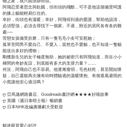
物之家，就只能浪跡街頭。
阿飛忍受著思念與飢餓，但街頭的殘酷，可不是他這個備受呵護
的膝上貓能輕易扛住的。
幸好，街頭也有溫暖；幸好，阿飛得到過的愛護，幫助他認清，
必須堅強，必須去尋找下一個家。不過，附近的居民各有各的難
處──
苦戀女孩備受折磨，只有一隻毛毛小友可安慰她；
孤單苦悶男不愛自己、不愛人，當然也不愛貓，也不知道一隻貓
能送出多好的禮物；
剛獲新生兒的女子極度無助，她的祕密只有阿飛知道，而在小小
梯間的奇妙友誼，到底能有多大的支撐力量？……
何況，阿飛自己也不容易。他逐漸瘦弱，毛色枯乾，甚至開始懷
疑，自己還能再次擁有幼時體驗過的溫暖懷抱、有個遮風避雨的
小窩讓他安心過活嗎？
ღ 亞馬遜網路書店、Goodreads書評網★★★★好喵故事
ღ 英國《週日泰晤士報》暢銷書
ღ 日本NHK改編廣播劇大受歡迎
貓迷眼冒愛心好評