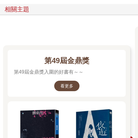
我是人們所謂的「膝上貓」，晚上不用去外頭打獵，不用潛行街
相關主題
頭，也不用四處交朋友。我能躺在主人溫暖的大腿上，天天有食
物吃，還有個遮風蔽雨的家。我有同伴，也有家人，不怕孤單寂
寞。但一夕之間，這一切全都沒了。我一顆貓心碎成碎片。我還
是頭一回這麼無依無靠。
我這輩子都和主人瑪格麗特住在一棟排屋裡。我有個貓姊姊叫愛
格妮絲，但她年紀大我不少，其實比較像我阿姨。愛格妮絲一年
前去了貓天堂，我從不知道自己的心會這麼痛，彷彿破了個大
第49屆金鼎獎
洞，永遠無法癒合。但當時我還有深愛我的瑪格麗特，我們緊緊
相依，陪伴彼此度過悲傷。我們都深深思念愛格妮絲，真的是很
第49屆金鼎獎入圍的好書有～～
愛很愛她，幸好在痛苦中我們還能互相扶持。
然而，我最近才明白，貓生竟能如此殘酷。兩週前，瑪格麗特沒
看更多
從床上起來。
身為一隻貓，我不知道發生了什麼事，也不知該如何是好，於是
我躺到她身旁，用盡全力哀號。幸好每週定期來關心瑪格麗特的
護理師剛好來了，我聽到門鈴聲，不捨地離開瑪格麗特身邊，從
貓門跳出去。
「哇，怎麼啦？」護理師問，我用盡全力大叫。她又按一下門
鈴，我用爪子輕輕抓她，不斷設法告訴她出事了。她拿出備用鑰
匙打開門，發現了瑪格麗特冰冷的屍體。護理師在一旁打電話