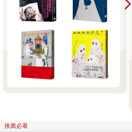
時，我待在瑪格麗特身邊，心知我永遠失去她了。過一會，幾個
人來將她搬走，我不禁大聲嗷嗷哭叫。但他們不肯讓我跟去，這
時我才恍然大悟，我的生活，至少是我所知道的生活，真真正正
結束了。他們通知瑪格麗特的家人，我繼續嗷嗷哭號，直到喉嚨
沙啞。
傑瑞米和琳達繼續討論。我默默跳下椅子，離開屋子，四處徘
徊，尋求其他貓友的建議，但現在是午茶時間，外頭找不到半隻
貓。不過，我認識一隻老貓，她叫梅維思，住在街的另一頭，於
是我過去找她。我坐在她家的貓門前，大聲喵喵叫。梅維思知道
瑪格麗特過世了，也目睹她被帶走。梅維思是隻充滿母性的貓，
有點像愛格妮絲。琳達和傑瑞米趕來前，她細心照顧我，一直陪
伴我，讓我盡情哭泣，還跟我分享她的食物和牛奶。
現在她聽到我的叫聲，便從貓門出來，我向她解釋了情況。
「他們不能養你？」她眼神悲傷望著我。
「不行，他們說有養狗。況且我也不想跟狗住一起。」我們一想
到都打了個寒顫。
「阿飛，別讓他們帶你去動物之家。」她說。「我很願意照顧
你，但我辦不到了。我老了，體力差了，我主人也不比瑪格麗特
年輕多少。你要鼓起勇氣，替自己找到新的家人。」她親切地用
推薦必看
脖子磨蹭我的脖子。