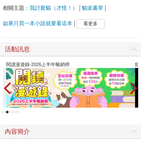
相關主題：
我討厭貓（才怪！）
貓派書單
如果只買一本小說就要看這本
看更多
活動訊息
閱讀漫遊錄-2026上半年暢銷榜
飢
內容簡介