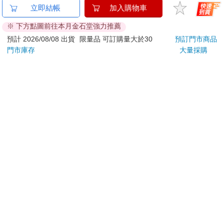
跨越過去。我不習慣面對道路和汽車。小時候，瑪格麗特總叫我
NEW拾光V-25K橫線簡
I am okay 50K自填式
mini
立即結帳
加入購物車
不要靠近馬路。馬路上汽車和廂型車飛馳而過，轟轟的聲音震耳
約筆記本-橄香
手帳 奶茶
造型悠
欲聾，令我害怕。我站在人行道上，心臟噗通噗通跳，好不容易
※ 下方點圖前往本月金石堂強力推薦
託代
240
130
特價
元
特價
元
特價
等到了一個空檔。我差點傻傻地閉起眼睛往前衝，但我穩住了發
預計 2026/08/08 出貨
限量品 可訂購量大於30
預訂門市商品
抖的小貓腿，提心吊膽將一隻小貓掌放到馬路上，感受汽車駛來
門市庫存
大量採購
加入購物車
加入購物車
的震動。突然之間，一聲刺耳的喇叭傳來，我轉向左方，一對巨
型大燈直直照向我。我嚇得以這輩子最快的速度衝出，驚恐之
中，我感覺到車身掃過尾巴。我嗚咽一聲，用盡全力一跳，落到
您可能會喜歡
另一頭的人行道上。我心臟大力撞著胸口，轉身看到一輛車疾馳
而去。我剛剛差一點就被路殺，不知道我的九條命是不是用掉了
一條（我相信是用掉了）。等我好不容易喘過氣來，恐懼再次化
為動力，我四條腿雖然像果凍一樣抖著，但我仍撐著走了幾分
鐘。遠離大馬路之後，我才終於倒在一道柵門前。
幾分鐘後，柵門打開，一位女士走了出來。她牽著一條狗，狗看
見我馬上朝我撲來，瘋狂吠叫，我不得不再次躲開。女士拉著牽
繩，對狗大喊。狗仍不斷朝我咆哮，我也哈氣還以顏色。
踏出家門，離開愛格妮絲和瑪格麗特的家之後，我馬上了解這世
界根本是危機四伏。我開始懷疑動物之家會不會比較安全一點？
但現在無法回頭了。我這時已不知道自己在哪裡。
怪獸8號 特別篇 保科
【OMRON歐姆龍】體
【電
特休日小冊子套組[限
重體脂計HBF-
店
我迷失了方向，感覺又渴又餓。支撐我向前的腎上腺素漸漸消
加購]
212W+送原價2980元
退，如今四肢只感到無比沉重。
180
1980
特價
元
特價
元
特價
2980