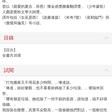
啡。
曾以《親愛的夏吉．班恩》獲金鼎獎圖書翻譯獎，《少年蒙歌》
入圍梁實秋文學大師獎。
譯作包括《女巫瑟西》《詭畫連篇》《米奇7號》《喜弒臨門》與
《傲慢與偏見》等小說。
目錄
【目次】
全書共35章
試閱
「打包搬家又不用花多少時間。」琳達說。
「琳達，妳好樂觀，也不看看妳媽撿了多少垃圾。」傑瑞米回
答。
「哪有都是垃圾。她也撿了一些不錯的瓷器，誰知道，搞不好很
值錢。」
我假裝在睡覺，其實耳朵豎高，一面偷聽他們對話，一面耐住性