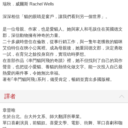
瑞秋．威爾斯 Rachel Wells
深深相信「貓的眼睛是窗戶，讓我們看到另一個世界」。
是一位母親、作家，也是愛貓人。她與家人和毛孩住在英國德文
郡，深信動物擁有神奇的力量。
二十多歲時曾住在倫敦，從事行銷工作，與一隻年老獲救的貓咪
艾伯特住在狹小公寓裡。成為母親後，她重回德文郡，決定勇敢
一試，在育兒之餘投身寫作，實現幼時夢想。
在首部作品《串門貓阿飛的奇蹟》裡，她不但找到了自己的寫作
聲音，也把從小愛貓、養貓的熱情化做文字。能一次投入自己最
熱愛的兩件事，令她無比幸福。
著有｢串門貓阿飛｣系列，備受肯定，暢銷並賣出多國版權。
譯者
章晉唯
生於台北。台大外文系、師大翻譯所畢業。
單口喜劇演員，前貓奴。喜愛文學、電影、街舞、單口喜劇和咖