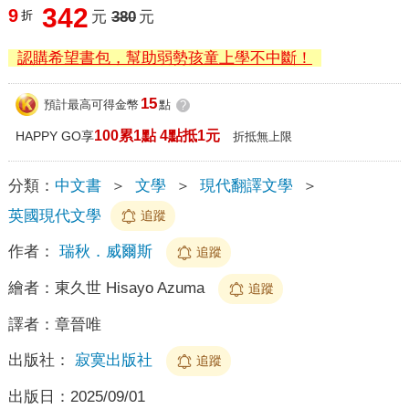
342
9
折
元
380
元
認購希望書包，幫助弱勢孩童上學不中斷！
15
預計最高可得金幣
點
?
100累1點 4點抵1元
HAPPY GO享
折抵無上限
分類：
中文書
＞
文學
＞
現代翻譯文學
＞
英國現代文學
追蹤
作者：
瑞秋．威爾斯
追蹤
繪者：
東久世 Hisayo Azuma
追蹤
譯者：
章晉唯
出版社：
寂寞出版社
追蹤
出版日：
2025/09/01