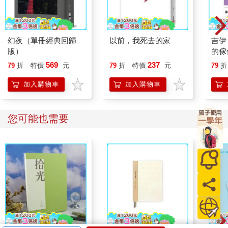
「我只是想睡一下。」我想堅定拿出態度，卻只顯得心虛。我判
斷自己無法全身而退了，於是一面顫抖，一面站直了身子，想裝
出一副狠樣。黑貓咧嘴一笑，令我內心發毛，險些腿軟。他一揮
手，爪子掃過我的頭。我嗚咽一聲，臉上瞬間熱辣辣的，痛到想
幻夜（單冊經典回歸
以前，我死去的家
吉伊
縮成一團，但我知道自己必須盡快逃離這隻凶惡的黑貓。他再次
版）
的傢
發動攻擊，爪子閃現冷光，朝我頭揮來，幸好我動作比他靈敏，
569
237
79
折
特價
元
79
折
特價
元
79
折
快速閃過他，身子擦過他粗硬的貓毛，一溜煙衝向門口，逃到外
頭。他轉過身，再次向我嘶吼。我也回吼一聲，然後用盡全力拔
加入購物車
加入購物車
腿奔跑。等我停下，已是氣喘吁吁，回頭一看，才發現他沒追
來。我貓生第一次嘗到危險的滋味，我知道自己要存活，貓毛還
必須長厚一點。我伸出貓掌，撥了撥毛，忽視仍在刺痛的傷口。
您可能也需要
我發覺危急時我可以動作很快，未來這點能幫助我脫困。我一邊
喵喵叫，一邊繼續向前。我的內心充滿恐懼，但同時間，恐懼也
是驅使我向前的力量。我抬頭望夜空中的星斗，又想起了愛格妮
絲和瑪格麗特，不知道她們看不看得到我。但願她們看得到，但
我不知道。我知道的好少好少。
我在夜色中遊蕩，直到天空泛白。我追著尾巴繞圈，練習跳躍，
提醒自己仍是那隻愛玩的小貓阿飛。我追著一隻肥蒼蠅跑時，忽
然想到可不能隨便浪費體力。畢竟，我還不知道下一餐的著落。
我依然不知道要往哪去，這時我走到一條大馬路前，看來我必須