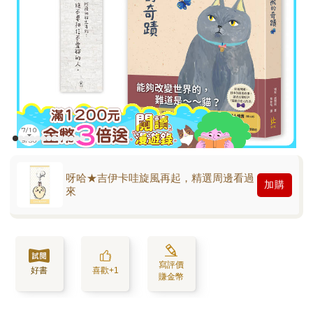
呀哈★吉伊卡哇旋風再起，精選周邊看過
加購
來
寫評價
好書
喜歡+1
賺金幣