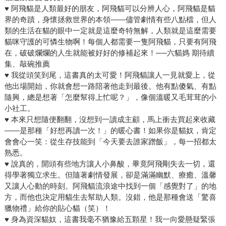
♥ 阿飛貓是人類最好的朋友，阿飛貓可以分辨人心，阿飛貓是貓
界的奇蹟，身懷拯救世界的本領——儘管劇情有些八點檔，但人
類的生活在貓的眼中一定就是這麼奇特無解，人類就是這麼需要
貓咪守護的可憐生物啊！每個人都需要一隻阿飛貓，只要有阿飛
在，破破爛爛的人生就能被好好的修補起來！──六貓媽 期待續
集、敲碗推薦
♥ 我從頭笑到尾，這書真的太可愛！阿飛貓讓人一見就愛上，從
他出場開始，你就會想一路陪著他走到最後。他有點傻氣、有點
隨興，總是想著「怎麼幫得上忙呢？」，像個溫暖又毛茸茸的小
小社工。
♥ 本來只想隨便翻翻，沒想到一讀成主顧，馬上衝去買起來收藏
——是那種「好想再讀一次！」的暖心書！如果你是貓奴，肯定
會會心一笑：從生存技能到「今天要去誰家蹭飯」，每一招都太
熟悉。
♥ 說真的，開頭有些地方讓人小鼻酸，畢竟阿飛剛失去一切，還
得學著獨立求生。但隨著劇情發展，卻是滿滿幽默、療癒、溫馨
又讓人心動的時刻。阿飛貓流浪途中找到一個「感覺對了」的地
方，而他也決定用貓生去幫助人類。沒錯，他是那種會送「驚喜
獵物禮」給你的貼心貓（笑）！
♥ 身為資深貓奴，這書我毫不猶豫給五顆星！我一向愛懸疑緊張