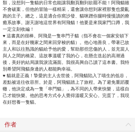
類，沒想到一隻貓的日常也能讓我翻頁翻到欲罷不能！阿飛貓雖
不會破案，但他的冒險一樣精采，還會讓你想到家裡那隻也愛亂
跑的主子。總之，這是適合你窩沙發、貓咪蹭你腿時慢慢讀的療
癒系故事。謝天謝地這世界有阿飛貓！他要是來我家門口蹲，我
一定立刻收編！
♥ 這書真的很棒。阿飛是一隻串門子貓（指不會在一個家安頓下
來，而是在好幾家之間來回穿梭的貓）。他心地善良，帶著已故
主人和以往熟識的貓給予他的愛，幫助那些悲傷的人，並充當人
與人之間的橋梁。這故事溫暖了我的心，在懸念迭起的高潮過
後，美好的結局讓我淚流滿面。我很高興自己讀了這本書。我特
別希望阿飛貓身邊的人都能夠幸福。
♥ 貓就是正義！摯愛的主人去世後，阿飛貓陷入了喵生的低谷，
差點被送往收容所。於是，阿飛貓踏上了旅程。為了避免重蹈覆
轍，他決定成為一隻「串門貓」，為不同的人帶來快樂，這樣自
己才能快樂。他的思考方式令人覺得溫暖又安心。完蛋了，我現
在好想養一隻貓。
作者