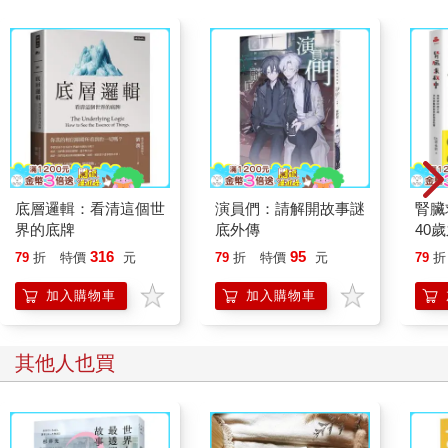
「我該怎麼做呢？」我問。我從未感到這麼困惑和害怕。
「真希望我有答案，但想想你最近學到的一課，生命十分脆弱，
你要堅強。」
跟梅維思摩擦幾下鼻子後，我知道自己該走了。我回到瑪格麗特
家做最後的巡禮，想在走之前好好記下一切。我希望腦中留下的
畫面能陪伴我踏上旅程，並帶給我力量。我看著瑪格麗特的飾
品，她都說那些是她的「寶貝」；我看著牆上熟悉的照片；又看
看地毯，以前我年輕不懂事，還把它抓得破破爛爛的。這間房子
就是我，我就是它。只是我現在完全不知道我的未來會如何。
我沒胃口，仍逼自己吃了點琳達給我的食物（畢竟我無法確定下
底層邏輯：看清這個世
演員們：請解開故事謎
腎臟
一餐在哪），接著我依依不捨看了我家最後一眼，這裡曾為我帶
界的底牌
底外傳
40
來溫飽，給我安全感。我想到過去學到的種種：在這房子住了四
就告
316
95
79
折
特價
元
79
折
特價
元
79
折
年，學會愛，學會失去。我曾受人照顧，但那段時光已不復存
在。我哀悼過去的歲月的同時，內心也湧起一股本能，雖然我不
加入購物車
加入購物車
知道該怎麼做，但我覺得自己必須活下來。我感覺自己已準備躍
入未知的世界。
其他人也買
ฅ^⩊^ฅ
我別無選擇，帶著一顆傷痕累累的心，離開了我從小到大的家。
我不知道自己要去哪，也不知道該怎麼生存，但我心底明白，與