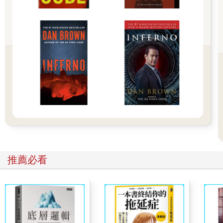
之外，其餘的人在許多方面都很相似——都很容易從小事中得到
樂趣，都在某方面哭泣過、吃過苦頭，大多數的人除非是被惹惱
了，否則都很溫馴。他們都在紡織廠幹活，跟別人分租一棟二房
或三房的屋子，房租是每個月十塊或十二塊錢。這天下午每個人
都領了薪水，因為這天是星期六。所以，暫時可以把這幾個人當
作是一個人。
不過駝子早已在心中把他們分類了。一旦舒服的坐好了，他就開
始跟每個人聊天、問問題，諸如結婚了沒，多大年紀了，平均一
個禮拜賺多少等等，問到非常私人的問題，卻不著痕跡。沒多
久，這群人的人數就增加了，亨利．梅西，還有察覺到不尋常狀
況的遊手好閒的人，來叫男人回家的婦女，甚至還有一個亞麻色
頭髮的壞小孩躡手躡腳溜進店裡，偷了一盒動物形鹹脆餅，又悄
然無聲的溜走。就這樣，愛蜜莉亞小姐的產業上很快的人滿為
推薦必看
患，而她本人卻仍沒有打開辦公室的門。
有一種人天生的氣質就會讓他在其他人和普通人面前顯得矯矯不
群，這樣的人有種天賦本能，而這種天賦本能唯有年齡很小的孩
子才會有，這種本能可以讓他和其他的事物建立起即時的重要接
觸。駝子自然就是這種人。他下樓到店鋪不過才半個鐘頭，就和