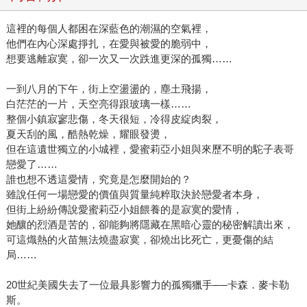
這裡的每個人都困在深藍色的潮濕的空氣裡，
他們在內心深處掙扎，在愛與被愛的脆弱中，
想要逃離寂寞，卻一次又一次跌進更深的孤獨……
一到八月的下午，街上空盪盪的，塵土飛揚，
白茫茫的一片，天空亮得跟玻璃一樣……
整個小鎮寂寥悲傷，冬天很短，冷得皮綻肉裂，
夏天刮的風，酷熱乾燥，耀眼發燙，
但在這遺世獨立的小城裡，愛蜜莉亞小姐與來歷不明的駝子表哥
戀愛了……
誰也想不透這愛情，究竟是怎麼開始的？
雖說任何一場戀愛的價值與質量純粹取決於戀愛者本身，
但街上紛紛傳說愛蜜莉亞小姐餵養的是寂寞的愛情，
她釀的烈酒是苦的，卻能夠將隱藏在黑暗心靈的秘密解讀出來，
可這熾熱的火苗無法燒盡寂寞，卻燒出比死亡，更憂傷的結
局……
20世紀美國失去了一位最具影響力的孤獨獵手──卡森．麥卡勒
斯。