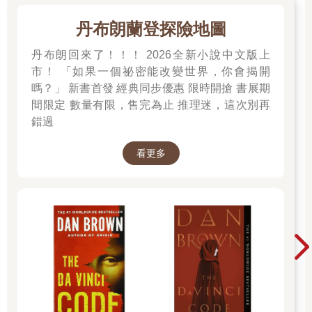
紋。這八人都見過鼻煙壺，所以心裡很是驚異，他們戰戰兢兢地
瞄了緊閉的辦公室門一眼，聽見愛蜜莉亞小姐在吹口哨。
丹布朗蘭登探險地圖
「對啊，那是什麼，小不點？」
丹布朗回來了！！！ 2026全新小說中文版上
市！ 「如果一個祕密能改變世界，你會揭開
駝子聞言抬頭，嘴巴一動，說話了：「哦，這個啊，這是專門對
嗎？」 新書首發 經典同步優惠 限時開搶 書展期
付好管閒事的人的。」
間限定 數量有限，售完為止 推理迷，這次別再
錯過
駝子瘦巴巴的手伸進鼻煙壺裡，捻了什麼東西吃，可是卻沒有請
他們也嚐一嚐。他捻的並不是鼻煙，而是混合了糖和可可的零
食。他就像是捻鼻煙一樣，抹了一小撮在下唇，再伸舌舔掉，舔
看更多
的時候還會像在扮鬼臉。
「我腦子裡的牙老讓我覺得嘴裡有酸味，」他解釋說。「所以我
才得吃這種甜的東西。」
那群人仍擠在四周，覺得怪怪的，搞不清楚狀況。這種感覺其實
一直沒有散去，只是會被另一種感覺給蓋過：房裡的一種親密感
和模糊的慶典氣氛。這晚在店鋪裡的人分別是：（海斯提．馬
龍，羅伯．卡爾佛．黑爾，默利．萊恩，維林牧師，瑞普．維爾
波恩，亨利．福特．克林普，赫瑞斯．威爾斯）。除了維林牧師