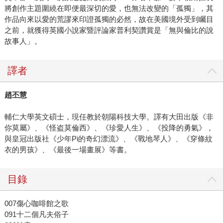
將創作主題圍繞在即便最深切的愛，也無法改變的「孤獨」，其
作品向來以愛的荒謬來印證孤獨的必然，故在美國境外受到矚目
之前，就獲得英國小說家暨評論家普利契讚賞是「無與倫比的說
故事人」。
譯者
趙丕慧
輔仁大學英文碩士，現任教於朝陽科技大學。譯有大田出版《非
你莫屬》、《怪盗莫倫西》、《珍愛人生》、《投降的勇氣》，
與皇冠出版社《少年Pi的奇幻漂流》、《戰地琴人》、《穿條紋
衣的男孩》、《最後一場畫展》等書。
目錄
007傷心咖啡館之歌
091十二個凡夫俗子