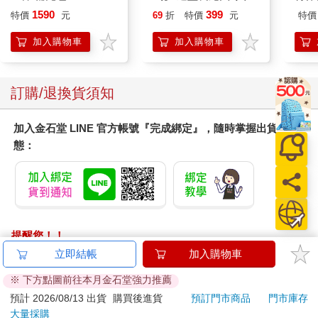
這就是咖啡館的源起了，就是這麼簡單。那天晚上外頭是像冬天
Palpagos（日文版一
(8款可選) 凱蒂貓 Hello
加購
1590
399
特價
元
69
折
特價
元
特價
一樣的陰冷，若是坐在店鋪外頭，那簡直就是活受罪，但是屋裡
盒）
Kitty 庫洛米 布丁狗 酷
頭卻有同伴，有宜人的溫暖。有人把後頭的爐子給點了起來，那
企鵝
加入購物車
加入購物車
些買酒的人跟朋友分享。裡面還有幾名婦女吃了幾條甘草根，喝
了瓶「你嗨」汽水，甚至還喝了威士忌。駝子仍是個新鮮人物，
他在場讓人人都覺得有趣。辦公室的長椅也搬了過來，還有幾張
訂購/退換貨須知
椅子。其他人有倚著櫃檯的，有舒舒服服坐在木桶上和布袋上
的。而且在愛蜜莉亞小姐的產業上開瓶也並沒有引來什麼粗野的
加入金石堂 LINE 官方帳號『完成綁定』，隨時掌握出貨動
行為、下流的咯咯笑或是惡作劇之類的。相反的，這些人守禮到
態：
幾近膽怯的程度。因為在此之前小城居民並不習慣像這樣聚在一
起純粹說笑玩樂。他們不是在紡織廠碰頭，上工幹活，就是在週
日的全天候野餐上見面——儘管很有趣，但背後的意義卻是要你
隨時不忘地獄，讓你對全能的上帝深感敬畏。可是咖啡館的精神
就截然不同了。就連最富有、最貪婪的混球進了一家體面的咖啡
館都會循規蹈矩，不侮辱任何人。而窮苦的人滿心感激，四處張
提醒您！！
望，以最時髦最謙和的方式捏起鹽巴。因為一家體面的咖啡館意
金石堂及銀行均不會請您操作ATM! 如接獲電話要求您前往
立即結帳
加入購物車
味著下列的特質：同伴情誼、口腹的滿足，以及某種程度的熱鬧
ATM提款機，請不要聽從指示，以免受騙上當！
歡樂及舉止優雅。那天晚上在愛蜜莉亞小姐的店裡並沒有人把這
※ 下方點圖前往本月金石堂強力推薦
番話對他們說，但是他們自己都知道，當然啦，一直要到小城有
退換貨須知：
預計 2026/08/13 出貨
購買後進貨
預訂門市商品
門市庫存
了咖啡館他們才知道。
大量採購
**提醒您，鑑賞期不等於試用期，退回商品須為全新狀態**