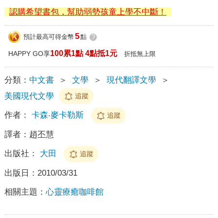
認購希望書包，幫助弱勢孩童上學不中斷！
5
預計最高可得金幣
點
?
100累1點 4點抵1元
HAPPY GO享
折抵無上限
分類：
中文書
＞
文學
＞
現代翻譯文學
＞
美國現代文學
追蹤
作者：
卡森‧麥卡勒斯
追蹤
譯者：
趙丕慧
出版社：
大田
追蹤
出版日：
2010/03/31
相關主題：
心靈療癒咖啡館