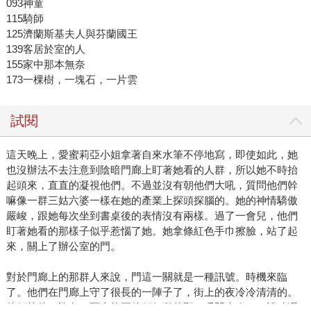
093神童
115騎師
125濟蘭斯基夫人與芬蘭國王
139客居於室的人
155家中那本無奈
173一棵樹，一塊石，一片雲
試閱
這天晚上，愛蜜莉亞小姐拿著自來水筆不停地寫，即使如此，她
也沒辦法不去注意到陰暗門廊上盯著她看的人群，所以她不時抬
起頭來，直直的凝視他們。不過並沒有朝他們大吼，質問他們幹
嘛像一群三姑六婆一樣在她的產業上探頭探腦的。她的神情驕傲
嚴峻，跟她每次坐到書桌後的表情沒有兩樣。過了一會兒，他們
盯著她看的那樣子似乎惹惱了她。她拿條紅色手巾擦臉，站了起
來，關上了辦公室的門。
對於門廊上的那群人來說，門這一關就是一種訊號。時機來臨
了。他們在門廊上守了很長的一陣子了，街上的夜冷冷清清的。
他們等待了許久，而本能要他們行動的那一瞬間來臨了。說時遲