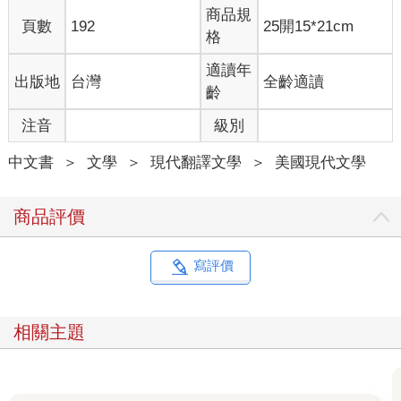
駝子用他那種僵硬的小步伐下樓到店鋪裡，站到那群進店來的人
商品規
頁數
192
25開15*21cm
中央。他們空出一塊地方，圍著他站，雙手垂在身側，眼睛瞪得
格
老大。而駝子本人卻是一派的從容。他以水平的高度一個一個凝
視這群人，這種高度只到一般人的腰際。接著以精明的審慎，他
適讀年
出版地
台灣
全齡適讀
又一個一個檢查每個人的下半身——從腰看到鞋底。等到滿意
齡
了，他才閉上眼睛片刻，搖搖頭，似乎是在說以他看來這些人根
注音
級別
本不算一回事。然後，帶著自信，純粹是為肯定他自己，他把頭
往後仰，環顧一圈，把四周的臉孔盡收眼底。店鋪的左邊有半袋
中文書
＞
文學
＞
現代翻譯文學
＞
美國現代文學
鳥糞石，駝子發現得仰頭看人之後，就坐在這袋鳥糞石上。舒舒
服服的坐好後，兩條小小的腿蹺成二郎腿，他這才從大衣口袋裡
掏出了一樣東西。
商品評價
闖進店裡的那些人人花了一點時間才變得自在。那個發了三天高
燒，第一個散布謠言的人默利．萊恩是第一個開口的。他看著駝
寫評價
子在把玩的東西，壓低聲音說：
「你手上那是什麼玩意？」
相關主題
每個人都很清楚駝子手上的東西是什麼，那是個鼻煙壺，原本是
愛蜜莉亞小姐的父親的。鼻煙壺是藍色琺瑯瓷，壺蓋上有金色花