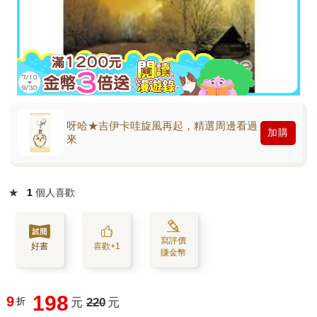
呀哈★吉伊卡哇旋風再起，精選周邊看過
加購
來
★
1
個人喜歡
寫評價
好書
喜歡+1
賺金幣
198
9
折
元
220
元