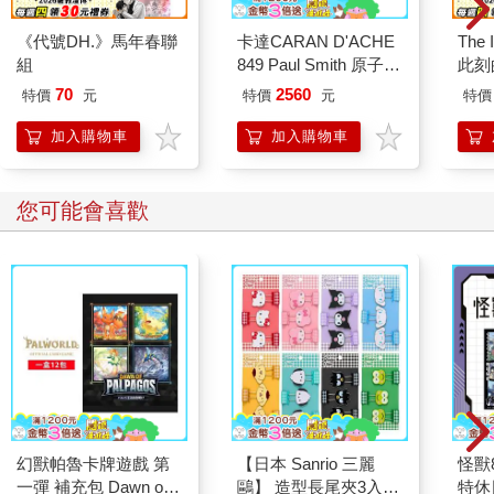
這樣的買賣一點也讓人高興不起來。而顧客在拿到酒之後就會默
《代號DH.》馬年春聯
卡達CARAN D'ACHE
The 
默消失在夜色中，萬一誰的老婆不讓他把酒帶回家裡喝，那愛蜜
組
849 Paul Smith 原子筆
此刻
莉亞小姐會特准他繞到店鋪前廊，在那兒或是街上大口灌酒。門
ED.5 條紋銀
70
2560
廊和門廊前的馬路都是愛蜜莉亞小姐的產業，這點是絕不會有錯
特價
元
特價
元
特價
的，不過她倒沒有把這兩個地方當成是她的產業，她的產業從前
加入購物車
加入購物車
門開始，延伸到整棟的建築，在這些地方不准有人開瓶，也不准
有人喝酒，唯有她本人例外。但是生平第一次，她打破了這個規
矩。她走進廚房，駝子緊跟在她後面，把酒拿到了店裡。非但如
您可能會喜歡
此，她還拿出了一些杯子，打開兩包鹹脆餅，用小碟子裝著，放
在櫃檯上，誰想要吃就請自己動手。
她只對駝子一個人講話，而且只用略嫌尖利粗嘎的聲音問他：
「李蒙表哥，你是要純的，還是要放到爐子上隔水溫過？」
「不麻煩的話，愛蜜莉亞，」駝子說。（是從什麼時候開始有人
吃了熊心豹子膽敢直呼愛蜜莉亞小姐的名字，而不中規中矩的加
上稱謂的？當然不是她的新郎兼十日丈夫。事實上，自從她父親
過世後——他不知為了什麼喜歡管她叫小丫頭——就沒有人再敢
用這麼熟的口氣喚她了。）「不麻煩的話，我想要溫過的。」
幻獸帕魯卡牌遊戲 第
【日本 Sanrio 三麗
怪獸
一彈 補充包 Dawn of
鷗】 造型長尾夾3入組
特休