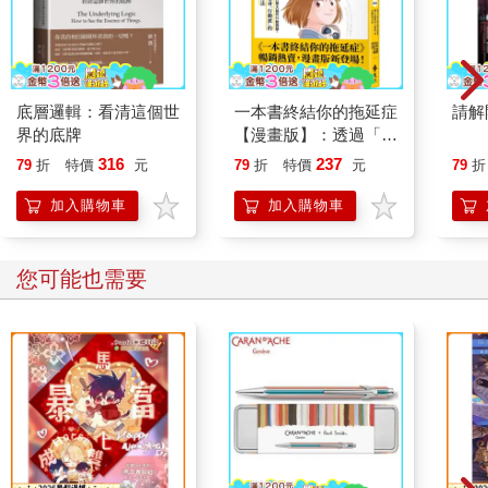
在場的每一個人都有了交情，儼然是在小城住了好幾年，是個家
喻戶曉的人物，而且不知有多少個晚上坐在這袋鳥糞石上跟大夥
談天說地了。就是這個原因，又加上是星期六晚上的緣故，所以
商店裡瀰漫著一股自由和違法的快樂。同時還有一股張力，半是
因為情況怪異，半是因為愛蜜莉亞小姐仍關在辦公室裡，至今沒
底層邏輯：看清這個世
一本書終結你的拖延症
請解
有露面。
界的底牌
【漫畫版】：透過「小
行動」打開大腦的行動
316
237
79
折
特價
元
79
折
特價
元
79
折
最後她是在十點走出辦公室的，而那些以為會有什麼好戲可看的
開關，懶人也能變身
人卻失望了。她只是打開門，以她那緩慢難看的步態走過來。她
「行動派」的37個科
加入購物車
加入購物車
的鼻梁一側有條墨跡，脖子上綁著那條紅手巾。似乎沒注意到有
學方法
什麼不尋常的地方。那雙灰色的鬥雞眼瞟了駝子坐的地方一眼，
停頓了一會兒。至於店裡的人群，她只是用驚訝中不失平靜的表
您可能也需要
情注視了一圈。
「有人要買什麼嗎？」她靜靜地問。
顧客當然是有的，畢竟現在是星期六晚上，而且所有人買的都是
酒。愛蜜莉亞小姐三天前才挖出一只有年紀的桶子，在釀酒坊那
裡分裝到瓶子裡。這天晚上她從顧客手裡收錢，就在明亮的燈光
下數錢，這是正常的程序。可是在此之後的事卻不正常了。以前
顧客必須要繞到漆黑的後院去，她會從廚房門縫把酒瓶遞給你。