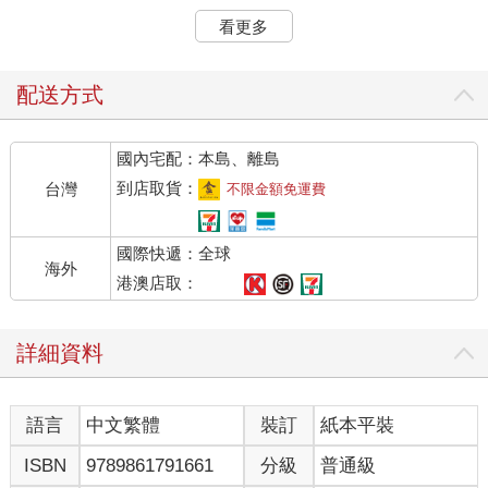
那時快，七八個人彷彿一條心，都朝店裡移動。一時間，八個人
看更多
似乎非常酷似——都穿著藍色工作服，多數人的頭髮染上了銀
絲，都臉色蒼白，眼裡都有一抹作夢的眼神。誰也不知道他們的
下一步會是什麼，可是就在這時，樓梯口傳出了聲響。八個人抬
配送方式
頭往上看，這一看驚得他們張口結舌。是那個駝子，那個在他們
心中早被謀殺掉的駝子。而且，這小子跟他們心目中的形象也完
國內宅配：本島、離島
全不一樣了：不再是可憐兮兮、骯髒不堪、喋喋不休、孤苦無
依，在世上乞討為生的窩囊廢。說真的，他變成了一個八人到現
到店取貨：
台灣
不限金額免運費
在為止還沒有見過的體面人。房間仍是一片死寂。
國際快遞：全球
駝子緩緩下樓來，那份傲氣活像是腳下的每一片木板都屬於他似
海外
的。幾天過去，他有了極大的轉變。其中之一就是乾淨到了極
港澳店取：
點。他仍穿著那件小大衣，但是大衣刷洗過，也縫補過了。大衣
下是一件嶄新的紅黑格子襯衫，屬於愛蜜莉亞小姐的。他穿的不
詳細資料
是一般男人穿的長褲，而是一條貼身的及膝馬褲。瘦巴巴的腿上
穿著黑色長襪，鞋子也是特製的，形狀很奇怪，鞋帶一直綁到腳
踝上，而且才剛清理過，用蠟擦得亮晶晶的。他的脖子上圍著一
語言
中文繁體
裝訂
紙本平裝
條萊姆綠羊毛披肩，兩隻又大又白的耳朵幾乎整個埋了進去，披
肩的流蘇差點要碰到地板。
ISBN
9789861791661
分級
普通級