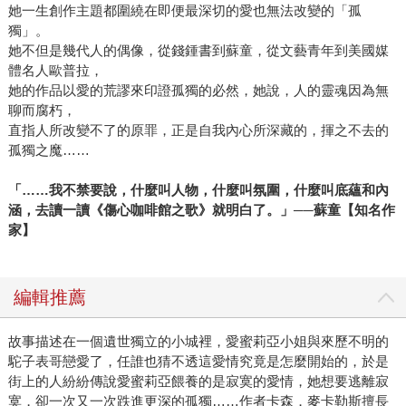
她一生創作主題都圍繞在即便最深切的愛也無法改變的「孤
獨」。
她不但是幾代人的偶像，從錢鍾書到蘇童，從文藝青年到美國媒
體名人歐普拉，
她的作品以愛的荒謬來印證孤獨的必然，她說，人的靈魂因為無
聊而腐朽，
直指人所改變不了的原罪，正是自我內心所深藏的，揮之不去的
孤獨之魔……
「……我不禁要說，什麼叫人物，什麼叫氛圍，什麼叫底蘊和內
涵，去讀一讀《傷心咖啡館之歌》就明白了。」──蘇童【知名作
家】
編輯推薦
故事描述在一個遺世獨立的小城裡，愛蜜莉亞小姐與來歷不明的
駝子表哥戀愛了，任誰也猜不透這愛情究竟是怎麼開始的，於是
街上的人紛紛傳說愛蜜莉亞餵養的是寂寞的愛情，她想要逃離寂
寞，卻一次又一次跌進更深的孤獨……作者卡森．麥卡勒斯擅長