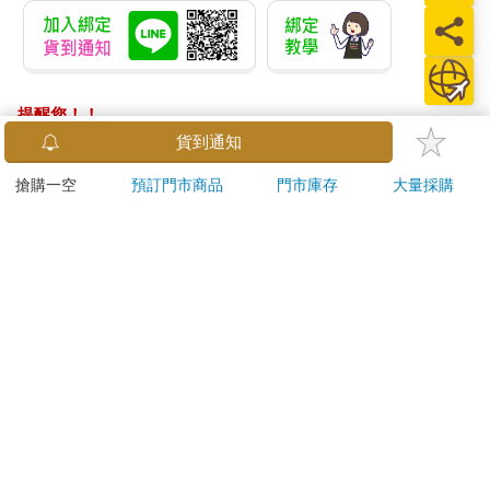
提醒您！！
金石堂及銀行均不會請您操作ATM! 如接獲電話要求您前往
貨到通知
ATM提款機，請不要聽從指示，以免受騙上當！
搶購一空
預訂門市商品
門市庫存
大量採購
退換貨須知：
**提醒您，鑑賞期不等於試用期，退回商品須為全新狀態**
依據「消費者保護法」第19條及行政院消費者保護處公告之
「通訊交易解除權合理例外情事適用準則」，以下商品購買
後，除商品本身有瑕疵外，將不提供7天的猶豫期：
易於腐敗、保存期限較短或解約時即將逾期。（如：生
鮮食品）
依消費者要求所為之客製化給付。（客製化商品）
報紙、期刊或雜誌。（含MOOK、外文雜誌）
經消費者拆封之影音商品或電腦軟體。
非以有形媒介提供之數位內容或一經提供即為完成之線