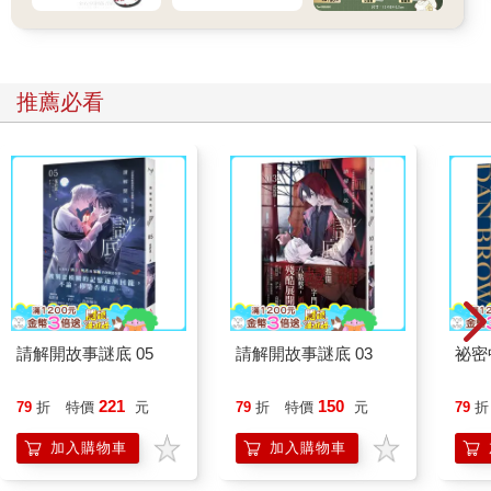
推薦必看
請解開故事謎底 05
請解開故事謎底 03
祕密
221
150
79
折
特價
元
79
折
特價
元
79
折
加入購物車
加入購物車