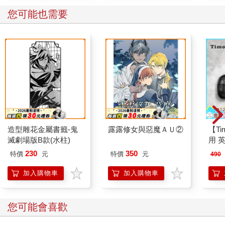
您可能也需要
造型雕花金屬書籤-鬼
露露修女與惡魔ＡＵ②
【Ti
滅劇場版B款(水柱)
用 
護套
230
350
特價
元
特價
元
490
加入購物車
加入購物車
您可能會喜歡