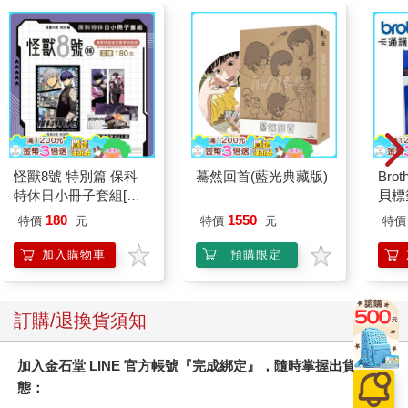
怪獸8號 特別篇 保科
驀然回首(藍光典藏版)
Brot
特休日小冊子套組[限
貝標籤
加購]
SNO
180
1550
特價
元
特價
元
特價
加入購物車
預購限定
訂購/退換貨須知
加入金石堂 LINE 官方帳號『完成綁定』，隨時掌握出貨動
態：