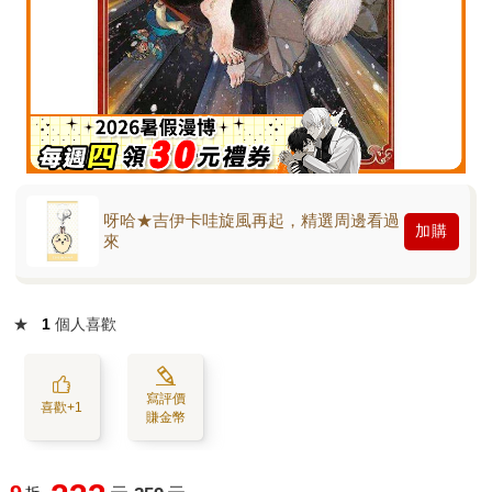
呀哈★吉伊卡哇旋風再起，精選周邊看過
加購
來
★
1
個人喜歡
寫評價
喜歡+1
賺金幣