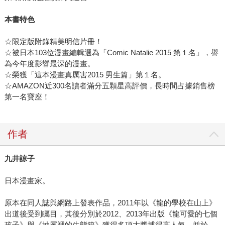
本書特色
☆限定版附錄精美明信片冊！
☆被日本103位漫畫編輯選為「Comic Natalie 2015 第１名」，譽
為今年度影響最深的漫畫。
☆榮獲「這本漫畫真厲害2015 男生篇」第１名。
☆AMAZON近300名讀者滿分五顆星高評價，長時間占據銷售榜
第一名寶座！
作者
九井諒子
日本漫畫家。
原本在同人誌與網路上發表作品，2011年以《龍的學校在山上》
出道後受到矚目，其後分別於2012、2013年出版《龍可愛的七個
孩子》與《抽屜裡的生態箱》獲得多項大獎博得高人氣，並於