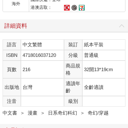
海外
港澳店取：
詳細資料
語言
中文繁體
裝訂
紙本平裝
ISBN
4718016037120
分級
普通級
商品規
頁數
216
32開13*19cm
格
適讀年
出版地
台灣
全齡適讀
齡
注音
級別
中文書
＞
漫畫
＞
日系奇幻科幻
＞
奇幻/穿越