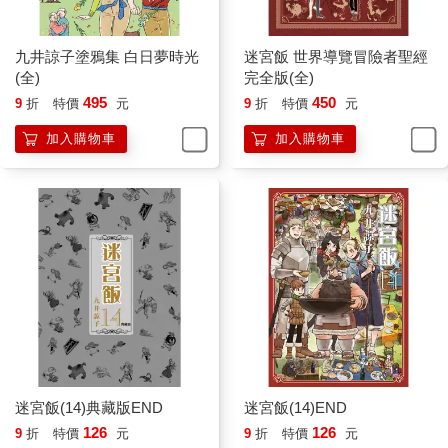
九井諒子塗鴉集 白日夢時光
迷宮飯 世界導覽冒險者聖經
(全)
完全版(全)
495
450
9
折
特價
元
9
折
特價
元
加入購物車
加入購物車
迷宮飯(14)典藏版END
迷宮飯(14)END
126
126
9
折
特價
元
9
折
特價
元