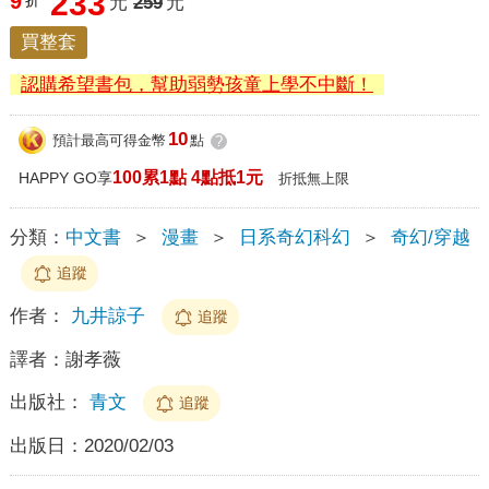
233
9
折
元
259
元
買整套
認購希望書包，幫助弱勢孩童上學不中斷！
10
預計最高可得金幣
點
?
100累1點 4點抵1元
HAPPY GO享
折抵無上限
分類：
中文書
＞
漫畫
＞
日系奇幻科幻
＞
奇幻/穿越
追蹤
作者：
九井諒子
追蹤
譯者：
謝孝薇
出版社：
青文
追蹤
出版日：
2020/02/03