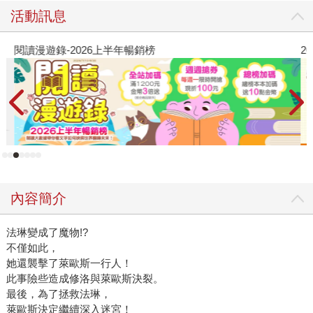
活動訊息
閱讀漫遊錄-2026上半年暢銷榜
2
內容簡介
法琳變成了魔物!?
不僅如此，
她還襲擊了萊歐斯一行人！
此事險些造成修洛與萊歐斯決裂。
最後，為了拯救法琳，
萊歐斯決定繼續深入迷宮！