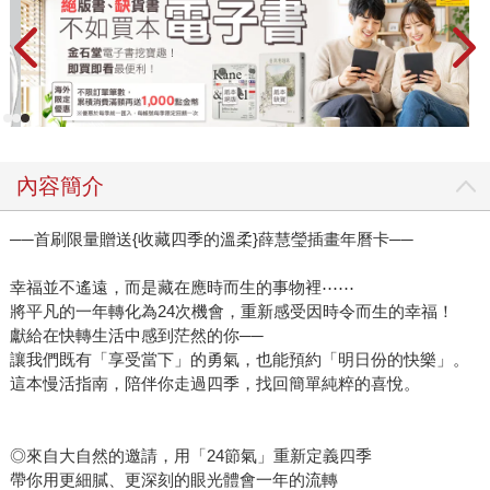
內容簡介
──首刷限量贈送{收藏四季的溫柔}薛慧瑩插畫年曆卡──
幸福並不遙遠，而是藏在應時而生的事物裡⋯⋯
將平凡的一年轉化為24次機會，重新感受因時令而生的幸福！
獻給在快轉生活中感到茫然的你──
讓我們既有「享受當下」的勇氣，也能預約「明日份的快樂」。
這本慢活指南，陪伴你走過四季，找回簡單純粹的喜悅。
◎來自大自然的邀請，用「24節氣」重新定義四季
帶你用更細膩、更深刻的眼光體會一年的流轉