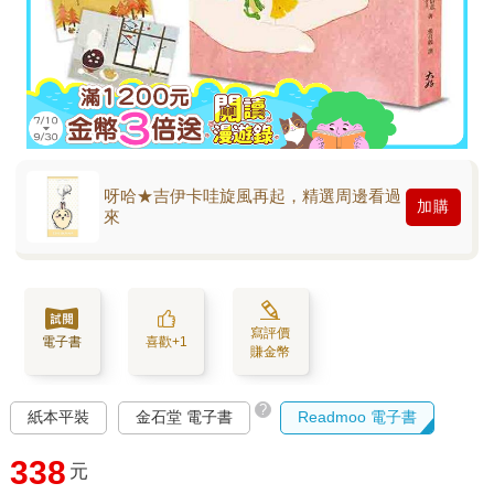
呀哈★吉伊卡哇旋風再起，精選周邊看過
加購
來
寫評價
電子書
喜歡+1
賺金幣
?
紙本平裝
金石堂 電子書
Readmoo 電子書
338
元