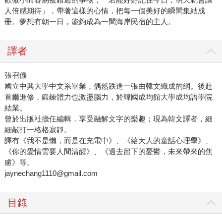
人倍感期待」，帶著這樣的心情，把每一個美好的瞬間集結成
冊。夢想有朝一日，能夠成為一間海岸民宿的主人。
譯者
張召儀
國立中興大學中文系畢業，偶然跌進一張由韓文織成的網。後赴
首爾進修，鍛鍊體力也激盪腦力，於韓國成均館大學成均語學院
結業。
曾於出版社擔任編輯，享受融解文字的樂趣；現為韓文譯者，細
細敲打一格格寂靜。
譯有《我不是懶，而是在充電中》、《給大人的童話心理學》、
《你的愛情需要人間清醒》、《過去留下的憂鬱，未來帶來的焦
慮》等。
jaynechang1110@gmail.com
目錄