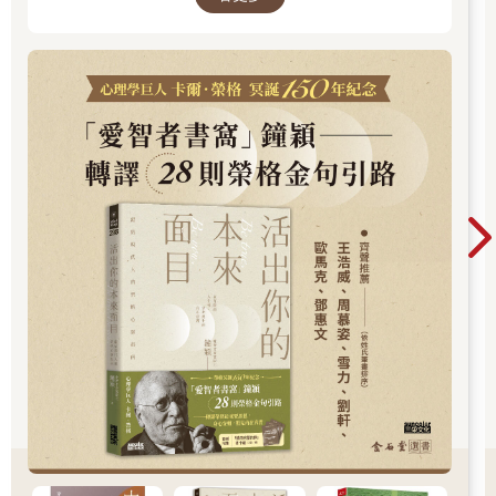
正準備綻放吧？
現實，每一章都像一面鏡子，映照出你未曾察覺
的自己……想知道如何開始這段心靈旅程嗎？
像是在凍土中翻找過冬用的薺菜一樣，我把「春」這個字逐一拆
解，仔細地推敲其意。翻閱甲骨文，會發現「春」字的原型，是
由「艸」（草木）與象徵幼芽破土而出的「屯」，加上溫暖的
「日」（太陽）所構成。換句話說，「春」這個漢字，蘊含著幼
苗在和煦的陽光下生長之意。找出這些藏於字裡的圖像，感覺就
像把宣紙放在古人的畫上跟著描繪。
雖然名為「立春」，但二月的寒意仍未散去，因此，有些人忍不
住抱怨：「這哪裡像春天？」也有人對節氣產生質疑，覺得根本
不準。其實，「立春」並沒有問題，之所以在體感上有差異，是
因為二十四節氣最初源於中國的周朝，根據華北地區（今黃河流
域）的氣候制定，各地的環境多少有些不同。然而，這樣的差
異，也衍生出特別的意義。
對我而言，每一個入節氣，都是一段「送別」與「迎接」的時
間。立春的到來，意在提醒我們好好地向冬天說再見，準備迎向
春日的懷抱。若有尚未享受到的冬季樂趣，不妨趁最後一場雪的
機會補足，而初綻的花信，就像是春日捎來的問候：「這一季，
你想經歷哪些喜悅呢？」