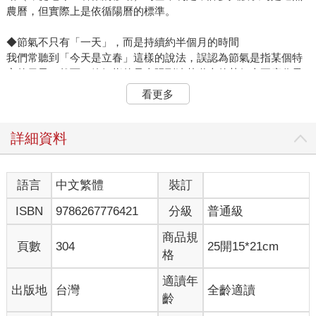
農曆，但實際上是依循陽曆的標準。
◆節氣不只有「一天」，而是持續約半個月的時間
我們常聽到「今天是立春」這樣的說法，誤認為節氣是指某個特
定的日子。然而，節氣指的是太陽到達黃道上的某個十五度分界
點，並以下一個節氣作為終點。換句話說，節氣代表的是一個範
看更多
圍，而不是特定指某一天。因此，日曆上所標記的日期，實際上
稱為「入氣日」，也就是節氣的開端。
詳細資料
◆因地制宜的季節曆法
二十四節氣源於中國古代，經過歷代先人的調整與修訂，結合各
地風土氣候，成為農事與生活的重要依據。在韓國，由朝鮮時代
語言
中文繁體
裝訂
的世宗大王編纂了集天文學大成的曆法書《七政算》，進一步修
ISBN
9786267776421
分級
普通級
訂節氣，使其更加符合漢陽（今首爾）的地理與氣候。而台灣使
用的節氣制度來自中國清朝的「時憲曆」，後來在民國時期進一
商品規
步標準化。二十四節氣的時間與名稱在台灣與韓國基本一致，但
頁數
304
25開15*21cm
格
由於緯度與氣候不同，對節氣的體驗與解讀有所差異。
適讀年
出版地
台灣
全齡適讀
──Chapter 1 春，在春雨中甦醒的季節
齡