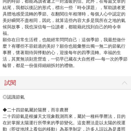
同的時節，都能為讀者遞上一封溫暖的信。此外，在每篇文章的
結尾，我都以後記的形式，標出一些「時令課題」，幫助讀者更
具體地感受流轉的季節。在翻閱往年相簿時，每個人心中認定的
美好瞬間不盡相同，因此，就算這些內容大多是我所在之地的氣
候與故事，我也深信每一位讀者，都能藉此找到自己的時令幸
福。
願你在日常生活裡，也能經常問問自己：這個季節，我最想做什
麼？有哪些不容錯過的美好？願你也能彙整出獨一無二的節氣行
事曆，懷著期待與悸動的心，迎接每年的四季流轉。幸福的生
活，其實無須刻意營造，一切早已藏在大自然裡──每一次的季節
輪替，都是一份值得細細拆封的禮物。
試閱
◎認識節氣
◆二十四節氣屬於陽曆，而非農曆
二十四節氣是根據天文現象觀測而來，屬於一種科學曆法，目的
在於掌握太陽運行所帶來的季節變化。這套曆法是以太陽的視運
動（即從地球上看似的移動）為基準制定，許多人誤以為是遵照