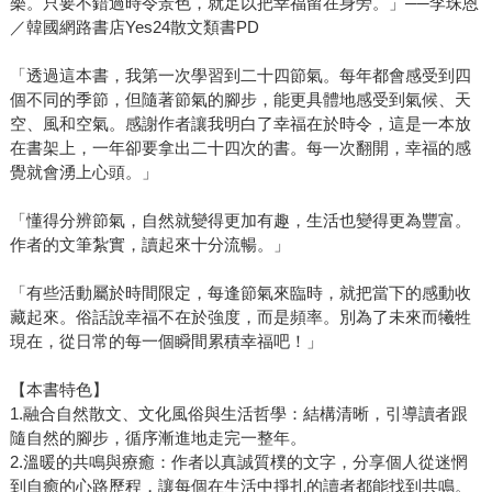
樂。只要不錯過時令景色，就足以把幸福留在身旁。」──李珠恩
／韓國網路書店Yes24散文類書PD
「透過這本書，我第一次學習到二十四節氣。每年都會感受到四
個不同的季節，但隨著節氣的腳步，能更具體地感受到氣候、天
空、風和空氣。感謝作者讓我明白了幸福在於時令，這是一本放
在書架上，一年卻要拿出二十四次的書。每一次翻開，幸福的感
覺就會湧上心頭。」
「懂得分辨節氣，自然就變得更加有趣，生活也變得更為豐富。
作者的文筆紮實，讀起來十分流暢。」
「有些活動屬於時間限定，每逢節氣來臨時，就把當下的感動收
藏起來。俗話說幸福不在於強度，而是頻率。別為了未來而犧牲
現在，從日常的每一個瞬間累積幸福吧！」
【本書特色】
1.融合自然散文、文化風俗與生活哲學：結構清晰，引導讀者跟
隨自然的腳步，循序漸進地走完一整年。
2.溫暖的共鳴與療癒：作者以真誠質樸的文字，分享個人從迷惘
到自癒的心路歷程，讓每個在生活中掙扎的讀者都能找到共鳴。