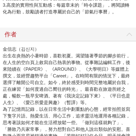
3.高度的實用性與互動感：每篇章末的「時令課題」，將閱讀轉
化為行動，鼓勵讀者打造專屬於自己的「節氣行事曆」。
作者
金信志（김신지）
出生在炎熱的小暑時節，喜歡初夏。渴望隨著季節的腳步前行，
在人生的空白頁上敘寫自己熱衷的事物。從事雜誌編輯工作，後
來陸續在《PAPER》、《AROUND》、《大學明日》等媒體上
撰文，並經營趨勢平台「Careet」。在時間有限的情況下，最終
選擇了離開公司自立。如今，終於感受到時間完整地屬於自我，
正在練習「如何度過自己嚮往的時光」。最喜歡在旅遊所經之
處，暢飲一瓶早安啤酒。著有《我決定記錄下來》、《平日也是
人生》、《愛己所愛是興趣》（暫譯）等。
為了記憶而記錄，以在日常生活中劃重點的心態，經常拍照並寫
下隻字片語。熱愛生活、用心工作，追求靈活地運用各種記錄，
思考著該如何才能在生活裡放鬆一些。「做到這樣就夠了」、
「勝敗乃兵家常事」，努力想對自己和他人說出類似的安慰。喜
歡微小而容易被錯過的事物，「若能好好記住今日，明天就會讓