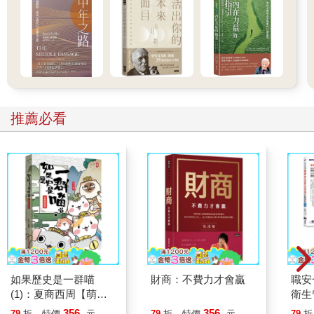
自從發現二十四節氣是太陽一年踏出的二十四個步伐後，我便開
始把節氣當作「與太陽的約定」。太陽從不失約，總是準時地跨
出每一步，推動季節的更替。若能理解這層意涵，在寒氣未退的
立春之日，就會想起太陽每年不變的承諾，靜靜等候那份如約而
至的溫暖。
白晝愈來愈長，春天即將降臨。
推薦必看
雖然二月初仍有可能降下大雪，清晨的氣溫也會驟降，讓「立
春」兩個字顯得有些尷尬。不過，自冬至以後，陽光就一點一滴
地放慢腳步，開始重新為地球加溫。其實，地球就像一棟非常寬
敞的房子，想讓屋內的空氣變暖，自然需要一定的時間。我們只
要靜靜等待，就會逐漸感受到暖意。距離冬至過了一個半月，大
地將再次回春，因此，古人習慣把一年中黑夜最長、日照時間開
始回升的冬至稱為「天之春」，而陽光逐漸在地面上蓄熱、為人
們帶來暖意的立春，則稱為「地之春」。一年四次的入節氣，意
味著新氣象在天地間蔓延。或許地面仍有未融的積雪，但只要輕
輕撥開那層雪白的覆蓋，就會發現嫩綠的新芽已悄悄探出頭來──
春的氣息，早已在各個不顯眼的角落「始立」。
如果歷史是一群喵
財商：不費力才會贏
職安
＊
(1)：夏商西周【萌貓
衛生
立春是一年之中的第一個節氣，因此，古人認為從立春開始，才
漫畫學歷史】(暢銷二
攻略｜
356
356
79
折
特價
元
79
折
特價
元
79
折