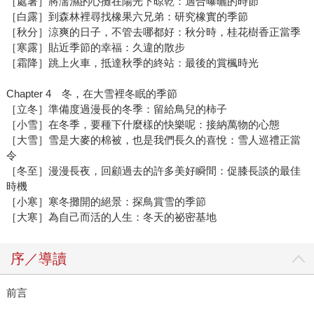
［處暑］將濡濕的心攤在陽光下晾乾：適合曝曬的時節
［白露］到森林裡尋找橡果六兄弟：研究橡實的季節
［秋分］涼爽的日子，不管去哪都好：秋分時，桂花樹香正當季
［寒露］貼近季節的幸福：久違的散步
［霜降］跳上火車，抵達秋季的終站：最後的賞楓時光
Chapter 4 冬，在大雪裡冬眠的季節
［立冬］準備度過漫長的冬季：留給鳥兒的柿子
［小雪］在冬季，要種下什麼樣的快樂呢：接納萬物的心態
［大雪］雪是大麥的棉被，也是我們長久的喜悅：雪人巡禮正當
令
［冬至］漫漫長夜，回顧過去的許多美好瞬間：促膝長談的最佳
時機
［小寒］寒冬攤開的絕景：探鳥賞雪的季節
［大寒］為自己而活的人生：冬天的祕密基地
序／導讀
前言