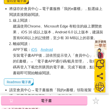
壽如山 富如海
將儲存於會員中心→電子書服務「我的e書櫃」，點選線上
如高山一般長壽，如大海一般富足。
閱讀直接開啟閱讀。
線上閱讀：
災從春雪消 福逐夏雲興
建議使用Chrome、Microsoft Edge 有較佳的線上瀏覽效
災厄如春雪般消融殆盡，幸福如夏雲般層見疊出。
果， iOS 16 或以上版本，Android 6.0 以上版本，建議裝
置有6GB以上的記憶體，至少有 30 MB以上的容量。
讀著這些詩意盎然的句子，讓人也不禁開始構想屬於自己的立春
離線閱讀：
帖。如果要在「春之門扉」貼上一句迎新語，該寫些什麼才好
APP下載：
iOS
Android
呢？
安裝電子書APP後，請依照提示登入「會員中心」→「我
若覺得文言文太難親近，不妨用熟悉的白話文，寫一張自己專屬
的E書櫃」→「電子書APP通行碼/載具管理」，取得通行
的立春帖。習俗不在於形式上的模仿，而是去體會行為背後的信
念，如此才真正具有意義。就像古人那樣，可以自己創造新的句
碼再登入下載您所購買的電子書。完成下載後，點選任一
子，也可以借用一段喜愛的詩句。韓國朝鮮時代的成宗，曾對每
書籍即可開始離線閱讀。
年張貼相同的立春帖一事批評道：「世上門扉各異，作詩之人何
其多」，然後命眾人寫下不同的詩句，張貼在自家的門上。那一
年，家家戶戶的門前與柱子上，肯定都貼著風格各異的立春帖
請至會員中心→電子書服務「我的e書櫃」領取複製『兌換
吧？此外，當時在宮中也有稱為「春帖子」的習俗，文臣們必須
碼』至電子書服務商Readmoo進行兌換。
各自呈上新春詩作，而被選定的佳句，將謄抄在以荷葉或蓮花裝
電子書
退換貨須知：
飾的紙張，廣貼於宮牆或殿柱之上。由此可見，立春帖不只是討