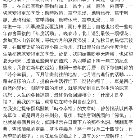
事」。在自己喜歡的事物前加上「當季」或「應時」兩個字，一
切就變得更加享受：應時散策、當季浪漫、應時旅行、當季興
趣、應時相聚、當季禮物、應時休憩、當季風景……等。
年復一年，四季總是反覆流轉，而行事曆上，自然也出現一些每
年都會重複的「年度活動」。晚春時，北上送別最後一場櫻花；
參加茂朱山谷影展，尋找六月的夏夜浪漫；走進秋日的昌德宮後
苑，在楓葉染紅的石徑小路上漫步。訂出屬於自己的年度活動，
生活彷彿就變得更加享受。於是，我開始期盼春天降臨，也渴望
夏天到來，透過這些簡單的儀式，為四季留下獨一無二的紀念。
後來，我會在新年的起始，攤開一整年的月曆，寫下每個時節的
「時令幸福」。五月計畫前往的地點、七月適合進行的活動……
藉由這樣的方式，提前在生活裡埋下「期待的種子」。單是留心
自然的變化、跟隨季節的步伐，就能感受到自己對生活的認真。
我想，人生的各種課題，最終仍會回歸核心：「什麼才是幸
福？」而我的幸福，就常駐在時令與自然之間。
在我決定提筆撰寫關於「時令幸福」的文章時，曾苦惱該以四季
為單位，還是用月分來劃分。最後，我注意到所謂的「節氣」，
也就是每個月兩次，低調標示在日期下方的那些名詞。我翻閱字
典，查找節氣的定義，基本釋義為「將一年分為二十四等分，作
為季節的標準」；而在這個定義之下，還有另外一層解釋：「一