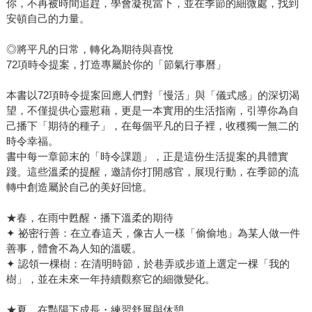
你，不再被時間追趕，學會凝視當下，並在季節的細微處，找到
安頓自己的力量。
◎將平凡的日常，轉化為期待與喜悅
72項時令提案，打造專屬於你的「節氣行事曆」
本書以72項時令提案回應人們對「慢活」與「儀式感」的深切渴
望，不僅提供心靈慰藉，更是一本實用的生活指南，引導你為自
己播下「期待的種子」，在每個平凡的日子裡，收穫獨一無二的
時令幸福。
書中每一章節末的「時令課題」，正是這份生活提案的具體實
踐。這些溫柔的提醒，邀請你打開感官，展現行動，在季節的流
轉中創造屬於自己的美好回憶。
★春，在雨中甦醒・播下溫柔的期待
✦ 祕密行善：在立春這天，像古人一樣「偷偷地」為某人做一件
善事，體會不為人知的溫暖。
✦ 認領一棵樹：在清明時節，於巷弄或步道上選定一棵「我的
樹」，並在未來一年持續觀察它的細微變化。
★夏，在豔陽下成長・練習舒展與休憩