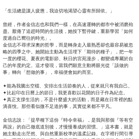
「生活總是讓人疲憊，我迫切地渴望心靈有所歸依。」
曾經，作者金信志也和我們一樣，在高速運轉的都市中被消磨殆
盡。厭倦了追趕時間的生活後，她按下暫停鍵，重新學習「如何
度過自己嚮往的時光」。
金信志不尋求深奧的哲學，而是轉身走入最熟悉卻也最容易被忽
略的四季之中。她開始主動為生活埋下「期待的種子」，把一年
一度的櫻花、夏夜的電影節、秋日的宮苑漫步，都變成專屬於自
己的年度約定。這才發現，當我們願意主動將眼光從「該做的
事」轉向「想做的事」，幸福便會如約而至。
✦能為我騰出空檔、安排出生活節奏的人，從來就只有我自己。
✦比起印在日曆上的節日，我更喜歡以花開的日子作為紀念。
✦真正支撐生活的，不是什麼盛大的活動，而是藏在日常裡的點
滴喜悅。那些看似微不足道的事，其實從來都不平凡。
金信志說：「提早種下這份『時令幸福』，是我與那個『等有空
再說』的自己徹底道別後，才慢慢養成的習慣。」這本書，就是
她主動走出茫然、與自然重新校準的溫柔記錄。在字裡行間引導