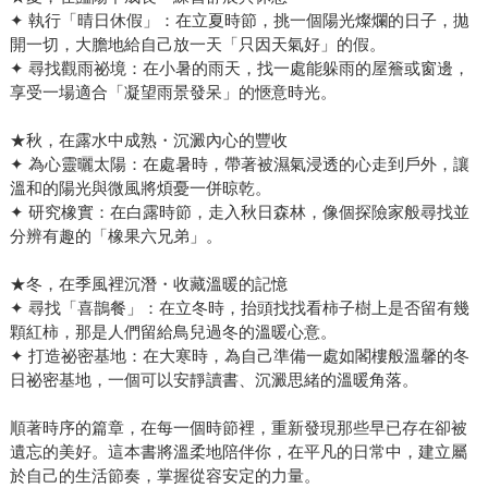
✦ 執行「晴日休假」：在立夏時節，挑一個陽光燦爛的日子，拋
開一切，大膽地給自己放一天「只因天氣好」的假。
✦ 尋找觀雨祕境：在小暑的雨天，找一處能躲雨的屋簷或窗邊，
享受一場適合「凝望雨景發呆」的愜意時光。
★秋，在露水中成熟・沉澱內心的豐收
✦ 為心靈曬太陽：在處暑時，帶著被濕氣浸透的心走到戶外，讓
溫和的陽光與微風將煩憂一併晾乾。
✦ 研究橡實：在白露時節，走入秋日森林，像個探險家般尋找並
分辨有趣的「橡果六兄弟」。
★冬，在季風裡沉潛・收藏溫暖的記憶
✦ 尋找「喜鵲餐」：在立冬時，抬頭找找看柿子樹上是否留有幾
顆紅柿，那是人們留給鳥兒過冬的溫暖心意。
✦ 打造祕密基地：在大寒時，為自己準備一處如閣樓般溫馨的冬
日祕密基地，一個可以安靜讀書、沉澱思緒的溫暖角落。
順著時序的篇章，在每一個時節裡，重新發現那些早已存在卻被
遺忘的美好。這本書將溫柔地陪伴你，在平凡的日常中，建立屬
於自己的生活節奏，掌握從容安定的力量。