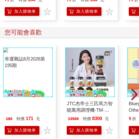
算是真正迎來新的一年。這一天，流傳著許多祈願驅厄、迎福納
版)
祥的習俗。在傳統的「節氣曆」裡，春天與新年的起始恰好是同
加入購物車
加入購物車
一天，或許正因如此，人們比平時更需要一份踏實的希望。
作為農事的起點，立春對農夫而言別具意義，他們會透過「觀察
麥根」的方式，提前占卜一年的收成。每逢立春，前一年秋天種
您可能會喜歡
下的麥子已開始扎根，農夫們會把麥根挖出來看：若有三根以
上，代表今年將迎來豐收；若只有兩根，代表收穫平平；若只見
一根，今年則有可能歉收。其實，這樣的預測方式，不只是抽籤
碰運氣而已，麥根的多寡，透露出麥子能否健康成長，順利熬過
寒冬。因此，若根部茁壯，自然就能期待未來收穫滿滿。
預測豐收與否還有另一種方式為「五穀占卜」，更是充滿樸實可
愛的意趣。農村裡的人們相信，將豆子、蕎麥、高粱、紅豆等一
起放入淺底鍋中乾炒，第一個從鍋中彈出來的五穀種子，將成為
當年最豐收的作物。無論是炒的人或在一旁觀看的人，大概都十
分焦急，期盼著最先從鍋中彈出來的穀物，是既能果腹、又能賣
幸運雜誌8月2026第
JTC杰帝士三匹馬力智
Blue
得好價錢的那一種吧？在眾人灼熱的視線下，種子們在熱鍋裡蹦
195期
能萬用調理機-TM-
Other
來蹦去，最後「咻」的一聲飛出鍋外──光是想像，我的手心就跟
800-黑-公司貨(真正破
Stori
著緊張到出汗。
171
8300
特價
元
特價
元
9
折
180
13500
壁機/高敏敏推薦)
Hoor
加入購物車
加入購物車
在立春這一天，曾流傳著一種「九回作」的習俗。人們相信，當
天若能把某件事重複進行九遍，就能招來一整年的好運。例如上