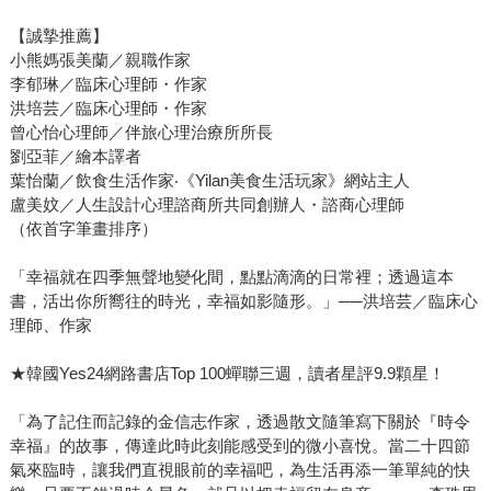
【誠摯推薦】
小熊媽張美蘭／親職作家
李郁琳／臨床心理師・作家
洪培芸／臨床心理師・作家
曾心怡心理師／伴旅心理治療所所長
劉亞菲／繪本譯者
葉怡蘭／飲食生活作家‧《Yilan美食生活玩家》網站主人
盧美妏／人生設計心理諮商所共同創辦人・諮商心理師
（依首字筆畫排序）
「幸福就在四季無聲地變化間，點點滴滴的日常裡；透過這本
書，活出你所嚮往的時光，幸福如影隨形。」──洪培芸／臨床心
理師、作家
★韓國Yes24網路書店Top 100蟬聯三週，讀者星評9.9顆星！
「為了記住而記錄的金信志作家，透過散文隨筆寫下關於『時令
幸福』的故事，傳達此時此刻能感受到的微小喜悅。當二十四節
氣來臨時，讓我們直視眼前的幸福吧，為生活再添一筆單純的快