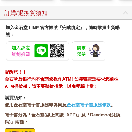
學的孩子把千字文讀九遍，砍柴的樵夫湊滿九擔柴，摘野菜一口
氣採九籃，編草繩也一次繞九回。不過，當我看到連挨罵也要挨
訂購/退換貨須知
九次時，忍不住笑了出來，果然是完全沒有例外可言呢！但換個
角度想，能夠這樣仔細算著次數，認真把某件事做滿九遍，內心
加入金石堂 LINE 官方帳號『完成綁定』，隨時掌握出貨動
肯定蘊藏著希望吧！
態：
若進一步探究節氣的習俗，會發現古人的行為背後皆有深意，就
像掀開紙頁的一角，找到藏在下面的答案一樣，忍不住心生感
嘆。那麼，「九回作」的習俗，背後藏著什麼樣的訊息呢？為什
麼平日做的事，在立春這天就要重複九遍？除了「九」自古以來
就被視為最大的陽數（過去在東方社會認為奇數屬陽，代表明
亮；偶數屬陰，代表幽暗）外，或許還蘊含這樣的信念：只要不
提醒您！！
投機取巧，踏實完成自己負責的工作，反覆地磨練、累積實力，
金石堂及銀行均不會請您操作ATM! 如接獲電話要求您前往
最終一定能迎來圓滿的成果，為一整年招來幸福。
ATM提款機，請不要聽從指示，以免受騙上當！
立春的習俗中，最廣為人知的大概就屬「書寫立春帖」（類似春
購買須知：
聯）。迎接新春之際，家家戶戶在柱子或門框上貼的立春帖，字
使用金石堂電子書服務即為同意
金石堂電子書服務條款
。
字句句的祈願，就如同一篇篇的短詩。
電子書分為「金石堂(線上閱讀+APP)」及「Readmoo(兌換
碼)」兩種：
立春大吉 建陽多慶
春回大地，願吉事降臨；浸染溫暖的氣運，喜事接踵而至。