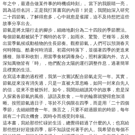
年之中，最適合做某件事的時機或時刻」。當下的我眼睛一亮，
因為這些名詞，正是我打算書寫的內容！於是，我開始深入研究
二十四節氣，了解得愈多，心中就愈是雀躍，迫不及待想把這些
故事分享出去。
節氣是將太陽行走的腳步，細緻地劃分為二十四段的季節曆法。
每個節氣都被賦予了獨特的名字，如雨水、驚蟄、芒種等，反映
出當季氣候或動植物的生長節奏。觀察節氣，人們可以預測春天
何時降臨、酷暑何時消退、初霜何時落下，並循著四季的更迭來
播種、除草和收割，用當季食材調養身心，照料家園內外。古人
深知萬物皆有「時」，他們配合太陽的運行調整作息，過著簡單
且樸實的生活。
在寫這本書的過程裡，我第一次嘗試配合節氣走完一年。其實，
節氣從來沒有消失過，只是一直被大眾忽略，如同一封來自先人
的信，從來不曾被拆封。如今，我開始細讀其中的故事，愈是深
入探索各節氣的風俗、諺語及飲食，一年的輪廓就變得愈加清
晰。按照節氣過日子，等於不只侷限在四季，而是用「二十四個
季節」去細細體會一年。換言之，只要不錯過眼前的時節，每年
就有二十四次機會，因時令而感受到幸福。
這本書，寫給那些忙碌於生活，總覺得錯過了什麼的人；也寫給
那些想好好迎接四季，卻不知該從何著手的人。我希望在每個不