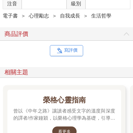
｜立春｜
注音
級別
2月4日前後
春暖花開，一年的第一個節氣
電子書
＞
心理勵志
＞
自我成長
＞
生活哲學
◎春回大地，欣欣向榮：立春，純粹的想望
商品評價
經過漫長的寒冬，春天的腳步終於近了。
一年之中，我們會迎來四次「入節氣」──立春、立夏、立秋、立
寫評價
冬。換句話說，無論我們身處何地，都會一同迎接季節的起始。
不早也不晚，大家並肩越過那條看不見的季節分界，然後彼此分
享：「今天是立春呢！」這樣的瞬間，總是讓人感到溫暖。
相關主題
昨日登上後山，第一次聽見今春五色啄木鳥啄擊樹幹的聲音。在
靜謐且寬闊的樹林裡，那陣陣的敲擊聲，彷彿正在敲響春天的大
門。
立春時節，踏上散步的小徑時，總能透過聲音提前察覺鳥兒們的
榮格心靈指南
活躍。溪畔的斜坡上，粉紅鸚嘴們穿梭在灌木叢間，吱吱喳喳地
熱鬧交談，聲音大得幾乎要讓人耳鳴。明明整日膩在一起，為何
曾以《中年之路》讓讀者感受文字的溫度與深度
還有這麼多聊不完的話題呢？灌木叢的新芽尚未冒出，正好得以
的譯者/作家鐘穎，以榮格心理學為基礎，引導你
窺見那些圓潤可愛的身影，因此，我刻意放慢步伐，靜靜用目光
探索內在衝突與自我認識。在忙碌與外界期待之
追隨牠們晃動的尾羽。春風從南方輕拂而來，喚醒沉睡的花朵。
看更多
間，你是否忘了真正的自己？文字溫柔卻不逃避
老家的庭院裡，那些在寒冬中事先醞釀好春意的水仙花，應該也