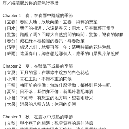
序／編製屬於你的節氣行事曆
Chapter 1 春，在春雨中甦醒的季節
［立春］春回大地，欣欣向榮：立春，純粹的想望
［雨水］我們的相遇，永遠是春天：雨水，早春蔬菜正當季
［驚蟄］甦醒了嗎？回應大自然提問的時間：驚蟄，迎春的懶腰
［春分］藏在綠木枝椏裡的春訊：尋春散策
［清明］錯過此刻，就要再等一年：清明時節的花餅遊戲
［穀雨］遠望春山，總會想起那個人：應季的山景與芹菜煎餅
Chapter 2 夏，在豔陽下成長的季節
［立夏］五月的雪：在翠綠中綻放的白色花苞
［小滿］貴在主動：不輕不重的問候
［芒種］梅雨前的準備：無論什麼活動，都移到戶外去吧
［夏至］日不落，我們亦不倦：新馬鈴薯配啤酒
［小暑］下雨時，有想去的地方嗎：望著雨發呆
［大暑］消暑的八種方法：休憩的姿態
Chapter 3 秋，在露水中成熟的季節
［立秋］與小燕子的相遇：觀雲賞燕的最佳時節