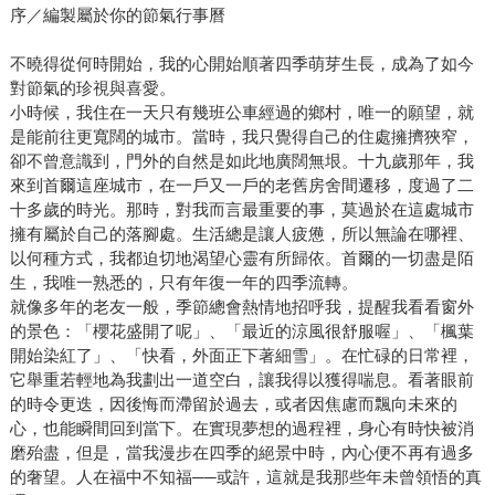
序／編製屬於你的節氣行事曆
不曉得從何時開始，我的心開始順著四季萌芽生長，成為了如今
對節氣的珍視與喜愛。
小時候，我住在一天只有幾班公車經過的鄉村，唯一的願望，就
是能前往更寬闊的城市。當時，我只覺得自己的住處擁擠狹窄，
卻不曾意識到，門外的自然是如此地廣闊無垠。十九歲那年，我
來到首爾這座城市，在一戶又一戶的老舊房舍間遷移，度過了二
十多歲的時光。那時，對我而言最重要的事，莫過於在這處城市
擁有屬於自己的落腳處。生活總是讓人疲憊，所以無論在哪裡、
以何種方式，我都迫切地渴望心靈有所歸依。首爾的一切盡是陌
生，我唯一熟悉的，只有年復一年的四季流轉。
就像多年的老友一般，季節總會熱情地招呼我，提醒我看看窗外
的景色：「櫻花盛開了呢」、「最近的涼風很舒服喔」、「楓葉
開始染紅了」、「快看，外面正下著細雪」。在忙碌的日常裡，
它舉重若輕地為我劃出一道空白，讓我得以獲得喘息。看著眼前
的時令更迭，因後悔而滯留於過去，或者因焦慮而飄向未來的
心，也能瞬間回到當下。在實現夢想的過程裡，身心有時快被消
磨殆盡，但是，當我漫步在四季的絕景中時，內心便不再有過多
的奢望。人在福中不知福──或許，這就是我那些年未曾領悟的真