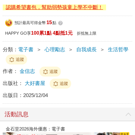
認購希望書包，幫助弱勢孩童上學不中斷！
15
預計最高可得金幣
點
?
100累1點 4點抵1元
HAPPY GO享
折抵無上限
分類：
電子書
＞
心理勵志
＞
自我成長
＞
生活哲學
追蹤
作者：
金信志
追蹤
出版社：
大好書屋
追蹤
出版日：
2025/12/04
活動訊息
春光ｘ奇幻基地｜全書系展