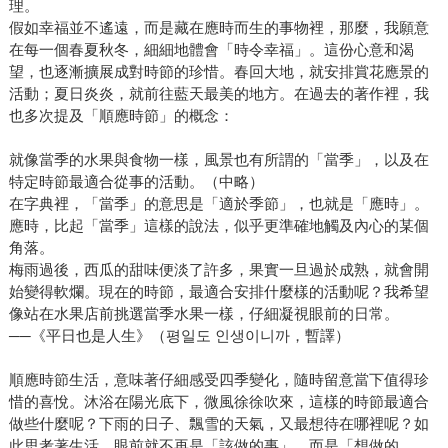
理。
假如幸福並不遙遠，而是藏在應時而生的事物裡，那麼，我願意
在每一個春夏秋冬，細細地體會「時令幸福」。這份心意和渴
望，也逐漸擴展成對時節的珍惜。春回大地，就安排賞花應景的
活動；夏日炎炎，就前往藍天最美的地方。在過去的著作裡，我
也多次提及「順應時節」的概念：
就像當季的水果與食物一樣，風景也有所謂的「當季」，以及在
特定時節最適合從事的活動。（中略）
在字典裡，「當季」的意思是「適於季節」，也就是「應時」。
應時，比起「當季」這樣的說法，似乎更準確地觸及內心的某個
角落。
梅雨過後，西瓜的甜味便淡了許多，果實一旦過於成熟，就會開
始變得軟爛。現在的時節，最適合安排什麼樣的活動呢？我希望
像站在水果店前挑選當季水果一樣，仔細凝視眼前的日常。
──《平日也是人生》（평일도 인생이니까，暫譯）
順應時節生活，意味著仔細感受四季變化，隨時留意當下值得珍
惜的喜悅。沐浴在陽光底下，微風徐徐吹來，這樣的時節最適合
做些什麼呢？下雨的日子、飄雪的天氣，又最想待在哪裡呢？如
此思考著生活，眼前就不再是「該做的事」，而是「想做的