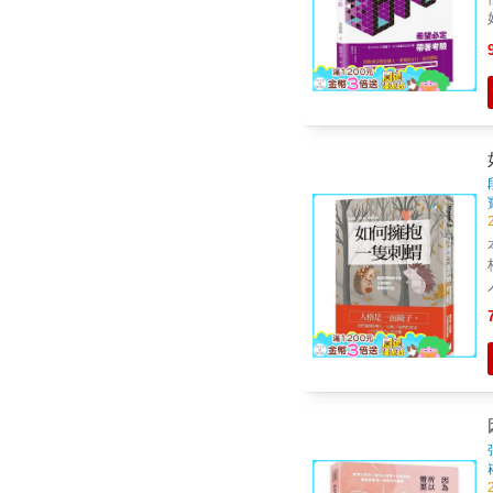
人，就
恐懼。 當當網
自
排
身
利，
表現和感
序。 許川（「相待心