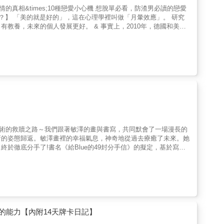
為「愛的鏡子」，用這些有趣的人格特質來解釋我們為什麼會選擇某
要如何促進彼此的關係，甚至對某種不健康的關係要如何「當斷則
好。 & 事實上，2010年，德國和美國
漂亮的人不討人喜歡，過於漂亮的人也不討人喜歡，而中等漂亮的
了又感覺寒冷。《如何擁抱一隻刺蝟》正是這樣一本生動、有趣的戀
，我想我一定會把它推薦給我的來訪者們，因為這是一本既科學、可
 & 成癮者往往缺乏自我價值感。他們
演型、強迫型、依賴型等，並且用九隻各具特色的刺蝟，作為戀愛與
價值的、自己的存在是有意義的。 & 表面上，這些人
你普及有關親密關係的心理學知識，又能解答你在親密關係中的諸多
大概有60%的人認為他們和別人相處輕鬆愉悅，他們很容易信賴他
持孩子的父母。 & 剩下40%的人則焦慮又矛
何與他相處等角度展開敘述，有趣、有味、有料。──摘自前言
人過分依賴，患得患失。這些感到不安全的人也認為他們的父母不負
懂的說明，使讀者能更加理解在人際互動中潛藏的理論，並能對應生
與藝術的救贖之路～我們跟著敏澤的畫與書寫，共同默會了一場漫長的
新的姿態歸返。敏澤畫裡的幸福氣息，神奇地從過去療癒了未來。她
終於徹底分手了!書名《給Blue的49封分手信》的擬定，基於寫作
用同義詞「Blue」為之命名——擺脫憂鬱，就是跟Blue分手。
然後思想轉變、濾淨心緒，以積極態度迎向未來。我從20年積累
短詩文完成，我的寫作能力便已恢復。原本計畫到此為止，後來卻因
折點的紀錄，同時緬懷姊姊賦予我的一切。我希望藉由出版，將自己
的能力【內附14天牌卡日記】