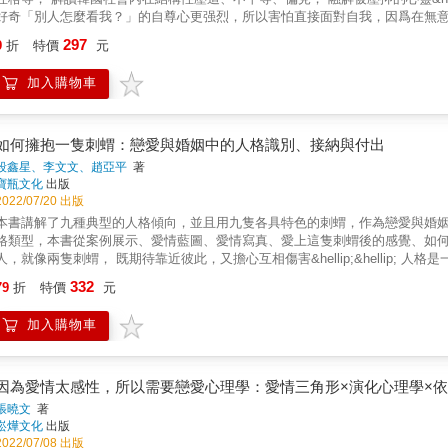
好奇「別人怎麼看我？」的自尊心更强烈，所以害怕直接面對自我，因爲在無
被束縛，於是產生「與其這樣，寧可比別人更優秀」的欲望，那是因爲自我的欲望和現實中的
297
9
折
特價
元
正需要的是「瞭解自我」，因爲只有瞭解自己，才能產生愛自己所需的力量，才能擺脫擔心別人不認
情下，看BTS如何用歌曲安慰人心。 & &
加入購物車
如何擁抱一隻刺蝟：戀愛與婚姻中的人格識別、接納與付出
段鑫星、李文文、趙亞平
著
寶瓶文化
出版
2022/07/20 出版
本書講解了九種典型的人格傾向，並且用九隻各具特色的刺蝟，作為戀愛與婚
格類型，本書從案例展示、愛情藍圖、愛情寫真、愛上這隻刺蝟後的感覺、如何與他相處
像兩隻刺蝟， 既期待靠近彼此，又擔心互相傷害&hellip;&hellip; 人格是一面鏡子。 我們選擇的戀人，反映了我們的需求， 以及我們內心的
心理學暢銷書；4000位讀者熱烈迴響。 兩性關係中的彼此吸引、相互依戀、難捨難分， 甚至相互糾纏的背後都是人格在起作用。
332
79
折
特價
元
戀型人格者只愛自己身上的刺。 表演型人格者的每一根刺上都寫滿了故事。 偏執型人格者的刺往往尖利卻又帶傷。 強迫型人格者的刺極整齊地
列著，他追求完美，不允許感情有絲毫的差池。 迴避型人格者把他的刺都藏了起來，你沒有機會碰到它們。 依賴型人格者把他的刺放在戀人的
加入購物車
上，他希望把自己的刺變成戀人的一部分。 邊緣型人格者的刺千奇百怪。 憂鬱型人格者的刺上寫滿了憂傷。 反社會型人格者的每一根刺都很鋒
甚至有毒&hellip;&hellip; 經由本書，我們可以學習── ‧在親密關係中，各種人格類型者會有什麼樣的表現和感受。 ‧他們的戀人會有什麼樣的
受。 ‧他們為什麼會有這些表現？ ‧雙方應該做些什麼，讓愛情更甜蜜？ & 本書特色 & ◎瑪那熊（諮商心理師、關係經營講師）撰推薦
理」創始人；資深家庭治療師）、海苔熊（心理學作家）、徐凱文（精神科醫師；「大儒心理」創始人）、雅君（網路閱讀
因為愛情太感性，所以需要戀愛心理學：愛情三角形×演化心理學×
平台「十點讀書」主編）、黃惠萱（臨床心理師；《愛情創傷來自童年創傷》作者）擁抱推薦。
張曉文
著
沒有絕對的惡人或壞蛋，僅是不同人格間的碰撞及火花，有的映亮夜空，有的
崧燁文化
出版
怨嘆「愛到卡慘死」，不妨透過人格心理學的角度，來釐清自己的愛情盲點，以及伴侶各種行為背後的真
2022/07/08 出版