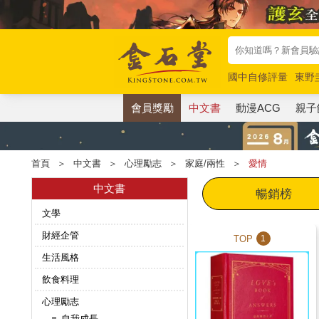
國中自修評量
東野
唯紅花綻放
奧德賽
會員獎勵
中文書
動漫ACG
親子
首頁
＞
中文書
＞
心理勵志
＞
家庭/兩性
＞
愛情
中文書
暢銷榜
文學
財經企管
TOP
1
生活風格
飲食料理
心理勵志
自我成長