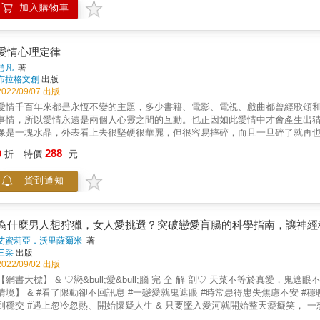
加入購物車
的祕密 ■ 沒笑容未必是不滿意 ► 仔細觀察對方，如果嘴角上揚，應該純粹只是掩飾他的難為情而已。【男女共通】 從
扮」了解對方心理 ■ 時常戴著帽子的男性 ► 擅長察言觀色、溝通，時常在意他人眼光，有著不想為人知的一面，懷抱著自卑感。希望成為頂
物的欲望強烈。 ■ 精心設計穿著打扮的女性 ► 想強調獨特性、頑固且缺乏通融、自我表現慾強烈。 從「話題」了解對方心理 ■ 老是談論過
往事情的男性 ► 對現狀感到不滿、對於無法確定未來會怎樣的自己感到不安。 ■ 連芝麻小事也一一向大家報告的女性 ► 擔心與別人沒有關
愛情心理定律
、可能對人際關係缺乏自信。 從「談話進展」看出人性 ■& 會岔開問題來回答的男性 ► 其實是不想讓對方發現自己的弱點。有自尊心過高的傾
趙凡
著
就滔滔不絕地說個沒完沒了的女性 ► 大部分是透過說話來自我滿足。很可能對於身旁的人不夠關心。 一味善良只能受委屈，
布拉格文創
出版
心理學作為武器，善用心機， 讓你愛情順利、主管滿意、受人歡迎、贏得信任、事事無往不利！ ◎&& &戀愛小惡魔必學！ 撩撥男人心的攻略
2022/09/07 出版
句& &mdash;&mdash;P.78 ◆「好厲害！」「真不愧是你！」 這兩句話幾乎是令所有男人雀躍的必殺句。 ◆「我第一次有這種感覺！」 男
愛情千百年來都是永恆不變的主題，多少書籍、電影、電視、戲曲都曾經歌頌
性競爭心理很強，因此女人由於自己的表現而說出「第一次」時，會產生優越感。 ◆「好MAN喔！真有男子氣概！」 說對方有男子氣概，
事情，所以愛情永遠是兩個人心靈之間的互動。也正因如此愛情中才會產生出
有值得依靠的意思，男性如果覺得受到女性依靠，會產生「想保護對方」的心意。 ◆「果然你就是和別人不一樣！」 「果然」這個詞，含
像是一塊水晶，外表看上去很堅硬很華麗，但很容易摔碎，而且一旦碎了就再也無法挽回。 在愛情的整個過程中從愛慕、依
前就這麼想的意思在裡面。「你和別人不同」則會刺激競爭心強烈的男性，所以是讚美。 &mdash;&mdash; 更多男女心理學都
階段中都會出現各種各樣的心理危機，因為愛情具有非常強的獨佔性和排他性
288
實了解男女的差異，就更能理解彼此、看穿男人的真心話和女人的謊言，解決你所有人生問題！ 本書同場加映 ◎戀愛
9
折
特價
元
已經完全拋開了傳統的愛情觀念，但是卻還沒有建立起自己的愛情觀。在這種背景下，很多人對待愛情的觀念就變得非常迷
攻略必殺句& ◎可能會造成傷害！對男性禁忌話語！ ◎判斷對方的步調是否和
茫。我們說雖然時代不同了，觀念進步了，但是愛情中那些固有的感情和心理還是深藏
測驗 本書特色 (1) 圖解易懂！男女的行為差異，完全掌握！ (2) 方法多且有效！掌握行為特徵就能操控人心！ (3) 更全面實用！增加好
貨到通知
固有的感情，將愛情中都會有的各種錯誤心理展示出來並加以分析。在每種錯
角度獲得相應的知識，同時可以從感性的角度，對每個錯誤心理有一個感性的認識。 同時本書還對每種錯誤心理從知識的角度進行分
能夠在知其然的同時能夠知其所以然，對每種錯誤心理的根源都有一個清晰的認識，並進而在
為什麼男人想狩獵，女人愛挑選？突破戀愛盲腸的科學指南，讓神經
艾蜜莉亞．沃里薩爾米
著
三采
出版
2022/09/02 出版
標】 & ♡戀&bull;愛&bull;腦 完 全 解 剖♡ 天菜不等於真愛，鬼遮眼不等於勇敢 了解自己的大腦，才是談個完美戀愛的關鍵！ & 【適用
了限動卻不回訊息 #一戀愛就鬼遮眼 #時常患得患失焦慮不安 #穩聊掛睡卻搞不懂這是不是愛 #沉迷大眾愛情占卜 #快速暈爆卻走不
忽冷忽熱、開始懷疑人生 & 只要墜入愛河就開始整天癡癡笑， 一想到喜歡的人就藏不住發射粉紅泡泡， 到底愛上一個人，我們的身
發生什麼事？ & 執業醫師艾蜜莉亞・沃里薩爾米被稱為芬蘭的「愛情醫師」，她表示，只要能了解人類在戀愛中的身體到底發生什麼事，就