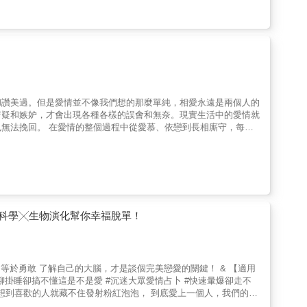
聯
和讚美過。但是愛情並不像我們想的那麼單純，相愛永遠是兩個人的
等於含
猜疑和嫉妒，才會出現各種各樣的誤會和無奈。現實生活中的愛情就
有從以
戀到長相廝守，每個
在本書中， 只要確
。隨著時代的不斷進步，人們對愛情的觀念，也發生著天翻地覆的變
小惡魔必學！撩撥男人心的
自己一致的方法 ◎抓住女人心！女性攻略必殺句 ◎男女都能樂在其
在人性中，並且會永遠在愛情中發揮作用。 本書圍繞這些
誤心理之中都使用豐富的案例進行闡述，讓讀者不但能夠從心理學的
感、打動對方、溝通協調&hellip;&hellip;一一傳授， 上班族、單戀者、行銷業務皆適用！ &
析，讓讀者
愛情的每個環節中得以避免。 這是一部愛情心理學
的百科全書，針對情感的交流、發展以及情感的誤區，有全方位的探究，並指出正確觀念的方向。 &
科學╳生物演化幫你幸福脫單！