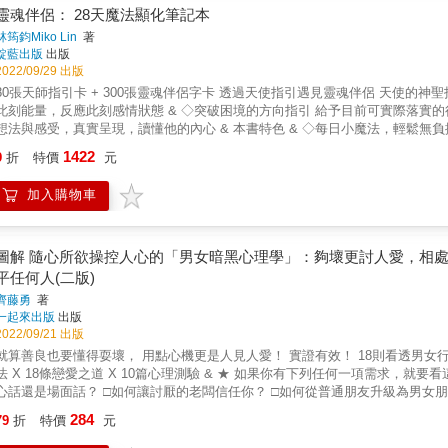
靈魂伴侶： 28天魔法顯化筆記本
林筠鈞Miko Lin
著
靛藍出版
出版
2022/09/29 出版
0張天師指引卡 + 300張靈魂伴侶字卡 透過天使指引遇見靈魂伴侶 天使的神聖指引，加速遇見你心中的他 & ◇觸動內心的天使訊息 溫柔但直擊
刻能量，反應此刻感情狀態 & ◇突破困境的方向指引 給予目前可實際落實的行動，朝著靈魂伴侶更近一步 & ◇反應真實他想說的話 他內心的
法與感受，真實呈現，讀懂他的內心 & 本書特色 & ◇每日小魔法，輕鬆無負擔 精心設計的內容，無需任何魔法經驗，也可跟著步驟完成，是所
人都可以上手的愛情魔法！ & ◇完整顯化循環，任何狀態都適用 無論是結婚/交往中/曖昧/暗戀/無對象等，任何狀態都能使用，讓愛情透過魔法
1422
9
折
特價
元
& ◇搭配牌卡牌陣，找對策略加速顯化 搭配《靈魂伴侶天使指引卡》了解此刻狀態，將魔法針對個人狀態進行加乘，符合自身能量更有
效！ & &
加入購物車
圖解 隨心所欲操控人心的「男女暗黑心理學」：夠壞更討人愛，相
平任何人(二版)
齊藤勇
著
一起來出版
出版
2022/09/21 出版
善良也要懂得耍壞， 用點心機更是人見人愛！ 實證有效！ 18則看透男女行為差異的方法 X 24項掌握男女性格特徵祕訣 14個男女獨門溝通心
 X 18條戀愛之道 X 10篇心理測驗 & ★ 如果你有下列任何一項需求，就要看這本書！ □如何讓他人自然對我有好感？ □如何判斷對方說的是真
是場面話？ □如何讓討厭的老闆信任你？ □如何從普通朋友升級為男女朋友？ □如何讓男性主管注意到你的努力？ □如何逆轉床伴成為戀
結婚意願的男友，有所表示？ 日本知名心理學者教你，根據男女差異，並藉由打扮、姿態、神色、用詞、口頭禪、話題等，
284
79
折
特價
元
確掌握對方內心，奪回操控主導權！ 「用詞」透漏對方的個性 ■ 當男性說「最～」「絕對是～」 ► 有時不一定是肯定的意思，而是因為不
逞強這麼說。 ■ 當女性說「&hellip;&hellip;這是我聽說的。」► 希望自己所說的內容能影響別人，也有可能是看到別人傷腦筋而覺得愉