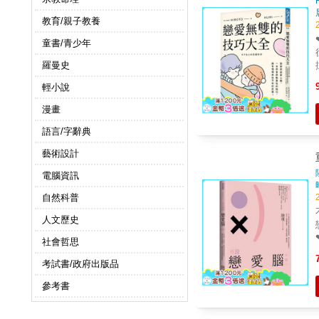
教育/親子教養
❤
童書/青少年
往不利
羅曼史
回覆訊
輕小說
&he
患得患失
漫畫
手就脫單❤
語言/字辭典
藝術設計
電腦資訊
自然科普
人文歷史
戀
❤ ──享受型、掌控型、自虐型、取悅型── 情感模
社會哲思
看見
考試書/政府出版品
心
參考書
己這
4
可