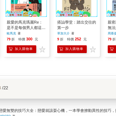
親愛的馬克瑪麗Re：
搭訕學堂：踏出交往的
親密
是不是每個男人都這
第一步
無法
樣？
愛？
歐馬克
著
草加大介
著
周慕
300
252
79
折
特價
元
9
折
特價
元
79
折
加入購物車
加入購物車
3
/22
戀愛無雙的技巧大全：戀愛就該耍心機，一本學會撩動異性的技巧，