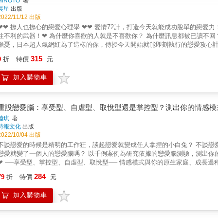
HIROTO
著
晨星
出版
2022/11/12 出版
❤ 撩人也撩心的戀愛心理學 ❤❤ 愛情72計，打造今天就能成功脫單的戀愛力！& & ❤戀愛就該耍心機，一本學會撩動異性的技巧，擁有情場無
的武器！❤ 為什麼你喜歡的人就是不喜歡你？ 為什麼訊息都被已讀不回？ 戀愛中，為什麼受傷的總是我？ 有上述這些煩惱的人再也無須
擔憂，日本超人氣網紅為了這樣的你，傳授今天開始就能即刻執行的戀愛攻心計 ❤容易讓戀愛萌芽的8種模式 ❤成功讓「無感」轉而為「心動」
息時間點 ❤想告白，就挑下午四點以後的黃昏 ❤能和喜歡的人拉近內心距離的LINE技巧 ❤想要再次約會，絕對要在「用餐中」詢問
315
9
折
特價
元
llip;&hellip;.等等 & ❤男女皆適用，獻給&mdash;&mdash;❤ 期待脫單的你 戀愛小白 容易受傷的高敏感族群 總是缺乏安全感的你 一談戀愛就
的你 想突破友達以上，戀人未滿的狀態 想構築穩定理想關係的你 還附有12大類型攻略法喔！！ & ❤超強戀愛技巧解說大全！助你一出
加入購物車
 有了這本書，就像擁有魔法，幫助你解決各種戀愛的疑難雜症，只要喜歡上誰就能手到擒來，你可千萬小心！ & 本書特色 & 1.本書將
追愛過程劃分為7個章節，以心理學、腦科學理論及實驗結果佐證，解析從初次見面到最
男女皆適用，並且是特別為社群媒體高度使用者量身打造的戀愛教戰手冊。 & 3.附有作者原創的「12類型攻略法」，不只是戀愛，一般人際關係
也很適用！ &
重設戀愛腦：享受型、自虐型、取悅型還是掌控型？測出你的情感模
陸琪
著
時報文化
出版
2022/10/04 出版
不談戀愛的時候是精明的工作狂，談起戀愛就變成任人拿捏的小白兔？ 不談戀愛的時候是自由的靈魂，談起戀愛就成了不安的徵信社？ 你是一談
愛就變了一個人的戀愛腦嗎？ 以千例案例為研究依據的戀愛腦測驗，測出你的情感模式！ Reset！戀愛腦沒關係，了解自己的特質，重設就好
式與你的原生家庭、成長過程、戀愛經驗&hellip;&hellip;有關，你為什麼這樣談戀愛？ ✚✚ 先
，才能治癒 ✚✚ 理解自己，看見在愛情裡不斷重蹈覆轍同樣的傷害， 才能找到與你契合的模式、優化自己的戀愛關係。 你是享受型嗎？／樂
284
79
折
特價
元
於享受另一半的付出，隨波逐流、擅於忍耐，根據統計，也是「被出軌率」最高的類型。 你是自虐型嗎？／無法容忍瑕疵，非
被傷害，就成為「最會逃跑」的類型。 你是掌控型嗎？／希望另一半在自己的管理之下變得更好再更好，極度缺乏安全感，是「不願意承認自
加入購物車
樣」的類型。 你是取悅型嗎？／拒絕困難症、高度敏感，說話和行為都以希望別人開心為目的，是最容易陷入「人際關係災難」的類型。 ｜
種情感模式 ╳ 10種愛情關係｜ 找到和你最相配的另一半── 讓你擁有短暫快樂和長期痛苦的，就是不相配。 能提供長期平和幸福生活能量的，
以讓你安穩往前走的，就是相配。 名人推薦 Skimmy｜YouTuber、 作家 小妮子（Anny）｜關係療癒作家 黃之盈｜暢銷作家、諮商心理師 盧