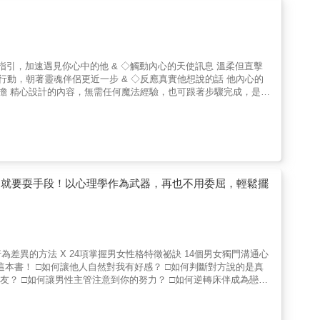
美妏｜人生設計心理諮商所 共同創辦人、諮商心理師 蘇益賢｜臨床心理師 （依首字筆畫排序） &
處就要耍手段！以心理學作為武器，再也不用委屈，輕鬆擺