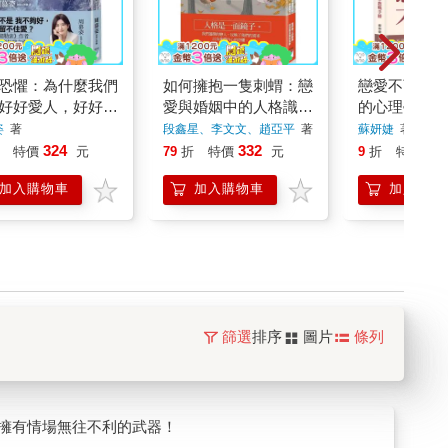
恐懼：為什麼我們
如何擁抱一隻刺蝟：戀
戀愛不盲目：
好好愛人，好好被
愛與婚姻中的人格識
的心理學教戰
別、接納與付出
姿
著
段鑫星、李文文、趙亞平
著
蘇妍婕
著
324
332
33
特價
元
79
折
特價
元
9
折
特價
加入購物車
加入購物車
加入購物
篩選
排序
圖片
條列
擁有情場無往不利的武器！