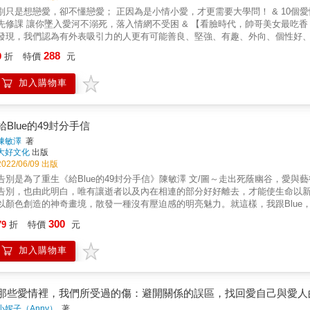
你、我人格共同演出的大戲〉 & ◎「愛是療癒師，也是營養師。如果我們真的能遇到好的愛情，我們就能透過愛的濾鏡，遇見更好的自己。」
是想戀愛，卻不懂戀愛； 正因為是小情小愛，才更需要大學問！ & 10個愛情的真相&times;10種戀愛小心機 想脫單必看，防渣男必讀的戀愛
《如何擁抱一隻刺蝟》的角度很有趣，作者段鑫星教授將我們的人格傾向比喻
入愛河不溺死，落入情網不受困 & 【看臉時代，帥哥美女最吃香？】 「美的就是好的」，這在心理學裡叫做「月暈效應」。 研究
種伴侶、我們的伴侶為什麼會有某種表現，以及我們與另一半在戀愛與婚姻中
發現，我們認為有外表吸引力的人更有可能善良、堅強、有趣、外向、個性好、有教養，未來的個人發展更
」。我期待每一位讀這本書的人都能遇見更好的愛情。 ──許川（「相待心理」創始人；資深家庭治療師） & ◎十年前，我對一對「相愛相殺」
的3位科學家共同發表重要研究結果：顏值與評價之間存在著拋物線的關係：不
288
的大學生戀人說，你們兩位就像冬天裡的兩隻刺蝟，接近了就相互傷害，遠離
9
折
特價
元
人喜歡。 & 研究者認為，「美的就是好的」僅僅對中等漂亮的人適用，所以說，美麗夠用就行！ & 【暈船，到底是暈對方還是暈你的幻
愛人間指南。更重要的是，這或許是我近年來讀到的最好的原創心理學科普書
係中有種狀態叫做「戀愛成癮」，是指一個人必須不間斷地談戀愛，才能撫平空虛的內心和焦躁。他們無法忍受感情的「空窗
，又有趣、好讀的心理學讀物。 ──徐凱文（精神科醫師；「大儒心理」創始人） & ◎兩個相愛的人就像兩隻刺蝟，既期待靠近彼此，又擔心互
加入購物車
期」，他們患有「孤獨恐懼症」。一旦喜歡的對象偶爾需要他（她）們時，這些人會欣喜若狂、奮不顧身。
相傷害。《如何擁抱一隻刺蝟》講解了九種典型的人格傾向，包括自戀型、表
都在為關係、為一個不會得到回應的對象無止境地付出，當被對方需要時，才覺得自己是有
婚姻中的個體的比喻，使得整本書讀起來既生動又有趣。這本書既能科學地幫
起來好像陷在愛情裡，其實是陷在對關係的依賴裡。 & 【是誰決定了我們在愛情中的樣貌？】 發展心理學家約翰．鮑比透過主要照料者與嬰兒
問，希望每個人都能在閱讀後有所成長。 ──雅君（網路閱讀平台「十點讀書」主編） & ◎每一種人格都是不一樣的風景，我們每個人都是「不
之間的關係為研究主題，發展出知名的依附理論。該研究調查了美國的年輕人，
給Blue的49封分手信
樣的煙火」，每一對戀人也都是獨特的存在。 當兩隻刺蝟相互靠近時，如何做到「親密有間」，是每一對戀人都需要修習的功課。針對每一種
人，擁有安穩的親密關係。這些人回憶自己的童年經歷，他們大多擁有充滿愛心的、溫暖的、充分支
陳敏澤
著
人格類型，本書從案例展示、愛情藍圖、愛情寫真、愛上這隻刺蝟後的感覺、如
盾，他們不是把自己封閉起來，覺得自己建立一段親密關係很困難；就是對戀
大好文化
出版
〈人格決定你的愛情與婚姻〉 & &
任、不可靠，讓他們小小年紀就覺得世態炎涼。 & 我們兒時與父母的關係，其實深刻地影響了我們長大後和朋友、愛人的關係。 & 本書特色 &
2022/06/09 出版
本書作者以心理學的角度，深度解析情感關係裡的種種可能。作者透過簡單易
告別是為了重生《給Blue的49封分手信》陳敏澤 文/圖～走出死蔭幽谷，愛
活中的事例，從而改善自己的人際關係。 &
告別，也由此明白，唯有讓逝者以及內在相連的部分好好離去，才能使生命以
以顏色創造的神奇畫境，散發一種沒有壓迫感的明亮魅力。就這樣，我跟Blue，
目的是為讓自己擺脫憂鬱，但又不願把氣氛搞得太沈重，靈光一閃，把憂鬱擬人化，
300
79
折
特價
元
七七，代表七個階段；從悲傷思念、怨恨命運不公，繼之力圖振作、尋找出路，
的畫作圖像中，挑選出最符合主旨的49幅，當作引發書寫靈感的依憑。 49篇
加入購物車
緣際會，讓我決定將自我療癒的心路歷程，詳細記述下來，作為人生最重大轉
的經驗分享給有著類似傷痛的人們，或許能夠提供一些幫助。
那些愛情裡，我們所受過的傷：避開關係的誤區，找回愛自己與愛人
小妮子（Anny）
著