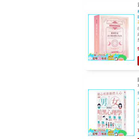
8
此
想
有
更圓滿！ 
就算
法
心話還
人？ □如何讓不說出
準
安，才