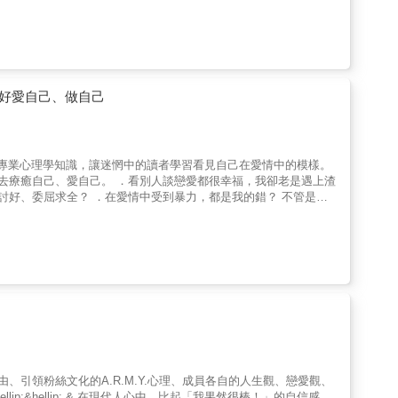
事？ & 愛上某
也可能和朋友完全失聯。兩人相處時，腦部的酬償中樞釋放出更多的
 ♡可是，為什麼一戀愛之後就開始患
好好愛自己、做自己
能選擇充耳不聞。等到前額葉皮質恢復作用&mdash;也就是墜入
較擅長整理來自各方的資訊，男性則比較擅長直線式的大框架思考。
談戀愛都很幸福，我卻老是遇上渣
起身體的疼痛？ & 醫學專業
常心臟功能中斷導致胸痛的現象。失去摯愛的憂傷和壓力也可能導致
的種種難題。
幫助我們找到自己獨有的愛情模式，理解在關係和愛情方面的各種行
我希望年輕的時候能讀
對我一點興趣都沒有的人，或者是當激情變成了冷淡、感覺完全消失
用平實的語言讓讀者認識自己的優勢和弱點。畢竟在愛情中，弱點是最難處理的事情。」 &