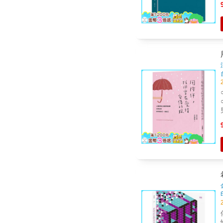
得患
個人嗎？
愛
愛
& 男性與女性每日的用字量也有明顯落差。根據研究
男？ ．月老求了半天
戀、
背
習， 來療癒、修復因
市場價值
希
傳
性格等， 解