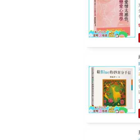
由
別只
先修課 讓你墜
斷
人最討
想？】 親密關
靠
看
疑
一
責