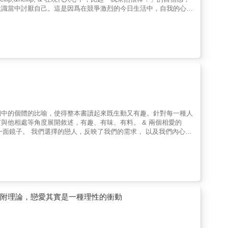
意識當中討厭自己。這是因爲在競爭激烈的今日生活中，自我的心靈
自我之間存在極大差距之故。 & 對於我們來說，真
可自我的心態。 & ‧網路世代現象研究，在疫
姻中的個體的比喻，使得整本書讀起來既生動又有趣。針對每一種人
等角度展開敘述，有趣、有味、有料。 & 兩個相愛的
依附理論，戀愛其實是一種理性的衝動
（依姓氏筆劃順序排列） & ◎在愛情之中，往往
烈火燎原。若你心中常有「真不懂他為什麼要這樣？」的疑問，或常
相。 ──摘自瑪那熊推薦序〈愛情，是齣