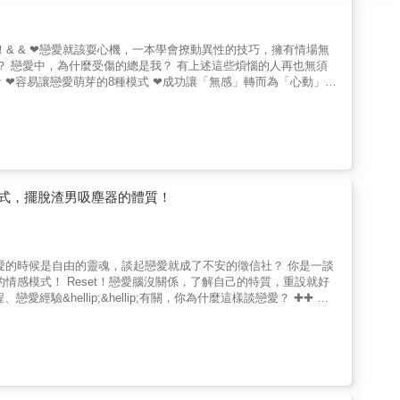
的
後一舉告白成功的步驟及建議，十分實用！& & 2.是一本
式，擺脫渣男吸塵器的體質！
黑即白，一旦自尊