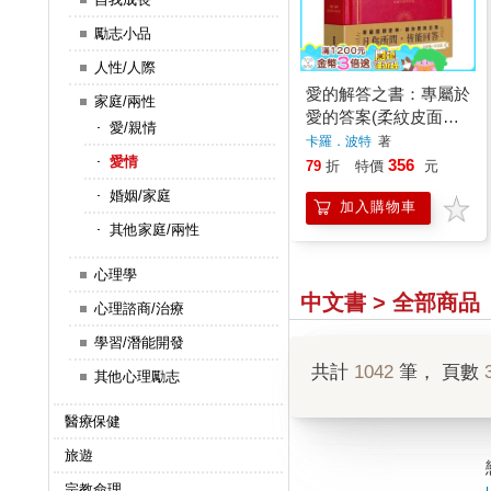
勵志小品
人性/人際
愛的解答之書：專屬於
家庭/兩性
愛的答案(柔紋皮面燙
愛/親情
金＋方背穿線精裝)
卡羅．波特
著
愛情
356
79
折
特價
元
婚姻/家庭
加入購物車
其他家庭/兩性
心理學
中文書 > 全部商品
心理諮商/治療
學習/潛能開發
共計
1042
筆， 頁數
其他心理勵志
醫療保健
旅遊
宗教命理