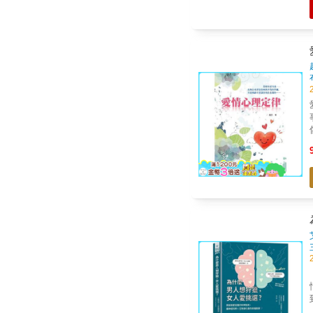
快。 「表情」隱藏真實
「打
尖人
性
向。 ■& 沒有開場白
用
必殺
化。 現代的年輕人，
中的心理
【網書大
情境】 & #看
到穩交 #遇上
心會