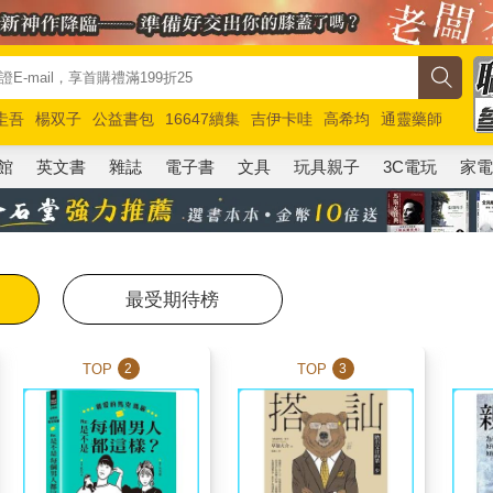
圭吾
楊双子
公益書包
16647續集
吉伊卡哇
高希均
通靈藥師
路邊攤新作
馬斯克
玩具總動員5
超慢跑
館
英文書
雜誌
電子書
文具
玩具親子
3C電玩
家
最受期待榜
TOP
TOP
2
3