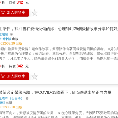
342
9
折
特價
元
能更了解自己的各種戀愛行為。事實上，人在愛情中的每一個階段都能用科學來解釋－－ & ♡當我們墜入愛河時，究竟會發生什麽
個人後，多巴胺濃度就會上升，你開始全神貫注留意情人，對工作意興闌珊，
加入購物車
多巴胺，意思是：你輕而易舉就為對方上癮。所以戀愛時，我們的行為舉止其實和藥物上癮差不了多少。 &
失、不安焦慮？ & 看到心儀對象在社群網站的貼文，你可能會逕自胡思亂想妄下結論、妒火中燒：「他愛不愛我？」或是「我真的配得上這
」 & 研究顯示，戀愛初期常常出現腦部血清素濃度降低的現象，有時可能會造成焦慮不安，甚至出現強迫症行為，甚至嚴重到可將墜入
河比喻成一種短暫的心理疾病。 & ♡有時候，我們就是會愛到鬼遮眼？ & 根據研究，人類的額葉皮質會在戀愛時停工，導致我們無法實際評估
用陪伴，找回曾在愛情受傷的妳：心理師用25個愛情故事分享如何
伴侶。這時的你只能透過玫瑰色鏡片觀看一切，就算親朋好友試著警告你，你也可
江珈瑋
著
河的兩年後，你才會漸漸看見伴侶的真面目。 你可能也聽過別人抱怨他們的伴侶已經不是當初愛上的那個人，但通常改變的是說出這句話的
台灣東販
出版
人。其實是他們的神經化學出現變化，伴侶從頭到尾都沒變。 & ♡為什麼另一半和我們這麼不一樣？ & 女性大腦中，連結兩半球的聯絡神經元通
2022/08/29 出版
常十分稠密，而男性大腦的連結則大多在同一半球且呈現縱向。因此女性通常
○藉由臨床常見愛情主題創作故事，療癒陪伴有著同樣愛情困擾的讀者。 ○提供專業心理學知識，讓迷惘中的讀者學習看見自己在愛情中的模樣。
，女性每天要說的話多達兩萬字，男性則僅有七千字。要是女性整天都待在家裡照顧寶寶，想
○應用有趣的心理學如：藝術治療、童話分析、自我對話等練習，陪你採取行動去療癒自己、愛自己。 ．看別人
要把剩餘的一萬八千字拿來和丈夫聊天，但丈夫已經工作一整天，回到家後恐怕早已耗盡用字量。 & ☹心碎是否會引
，結果還是遇不到真命天子？ ．怕被分手，所以只能一直討好、委屈求全？ ．在愛情中受到暴力，都是我的錯？ 不管是單
人士發現一種心碎症候群，也就是驟然失去摯愛後，體內充滿壓力荷爾蒙，正
失戀還是愛錯人， 最重要的應該是先學好好好愛自己、做自己 專業心理師將在本書告訴你， 如何藉由簡單的心理學知識 與一些日常的小練
342
痛、失眠、疲倦及各式各樣的持續性發炎。 & 然而，輕微憂鬱症同時會讓人更謹慎評估自我和他人。感到憂鬱時，你往往會更實際評估自我的
9
折
特價
元
愛情造成的心靈傷痛。 分享25個可能是你也可能是我的愛情故事，並以女性的溫柔與專業臨床經驗，陪伴在愛情中受傷、迷
。 & 透過這本愛情科學指南，我們將明白一件事：墜入愛河是個複雜的過程。戀愛是由兩人生理上的相容性、時間、生命歷程、夢想、
惘的讀者，了解愛情的各種面貌，從中探索自我，最後能勇敢面對人生與愛情
望、恐懼以及諸多相關因素而形成。 & 大腦本能地引導我們尋找一位基因上相匹配的伴侶，將這基因傳遞給下一代；我們也可能慢慢成長，並
加入購物車
愛上某個當初並非如此有生理吸引力的人。了解「愛」的身心經歷與變化，能
為，以及愛的方式將如何幫助我們了解自己與他人。最終，讓我們在未來做出更好的决定。 & 姐妹掏心推薦 & A小姐│ 「
到這本書。那時候的我傷心欲絕、食欲不振，覺得迷茫，尤其是當我愛上一個
希望必定帶著考驗：在COVID-19陰霾下，BTS傳遞出的正向力量
的時候。這本書幫助我從一個全新的角度理解愛自己和愛對方。」 & Ｂ女士│ 「無論你是否為愛瘋狂，這都是一本通俗易懂的兩性勵志書。作者
金恩珠（김은주）
著
印刻
出版
2022/08/10 出版
達正向力，安慰被疫情所困的世局！ & 從心理學角度， 剖析BTS受歡迎的理由、引領粉絲文化的A.R.M.Y.心理、成員各自的人生觀、戀愛觀、
讀韓國社會內在結構性壓迫、不平等、偏見， 融解被壓抑的心靈&hellip;&hellip; & 在現代人心中，比起「我果然很棒！」的自信感，