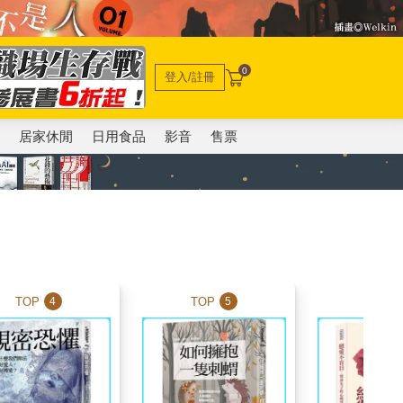
0
登入/註冊
電
居家休閒
日用食品
影音
售票
TOP
TOP
TOP
4
5