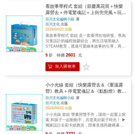
「Hanuri（???）」必讀書單入選【閱讀指標】
要性。3.科學知識x趣味插圖x延伸提問x多方位
辨飼養寵物的利弊。《R&L- A Big, Blue
規劃橡筋動力直升機升空；〈征服海洋的船
關鍵字：#科學 #科技 #科普 #科學教育 #科技
看故事學程式 套組（節慶萬花筒＋快樂
思考 涵蓋20個科學重點主題，搭配鮮豔插
Marble》帶你一起俯瞰世界知名地標，前進海
舶〉則是計算地球的半徑；最後的〈成果發
教育 #想像力 #AI #人工智慧 #未來 #兒童科普
露營去＋停電驚魂記＋上街兜兜風＋玩具
圖與趣味四格漫畫，帶領孩子從多方位深入思
洋大陸，打開國際視野的第一步！精彩圖文搭
表〉製作明輪船、噗噗蒸汽船與航向燈塔的
●教育議題：資訊教育、科技教育、能源教育、
店也瘋狂＋密碼攻防戰＋生活調色盤＋奇
考，探索宇宙與未來科技的新知。【獲獎紀
目川文化編輯小組
著
配多元習題，讓 A Big, Blue Marble 陪孩子學
船。將科學知識學以致用，培養耐心與細心，
國際教育、閱讀素養。●核心素養：想像創造。
目川文化
出版
錄】★2019年榮獲「出版人會議優秀編輯圖書
幻e術展）
習用英文認識全球多樣地景、揭開藍色星球的
體驗從無到有的成就感！此外，還介紹許多有
●學習領域：自然科學、科技、系統思考與解決
2026/04/22 出版
獎」★2019年榮獲「《少年韓國》優秀兒童圖
神秘面紗。和 Read&Learn 英語悅讀誌一起潛
趣的科學故事：萊特兄弟與蘭利的飛行競爭結
問題、規劃執行與創新應變、科技資訊與媒體
書」★2019、2020、2023年榮獲「世宗圖書」
看故事學程式 套組 是一套臺灣在地研發、專為
進英語的多元宇宙，輕鬆學好英語！自然發音
果如何？明輪船與螺旋槳船的拔河比賽又是誰
素養。【適讀年齡】◎適合8-12歲自主閱讀。
入選★2021、2022、2023年榮獲韓國「幸福的
兒童設計的編程啟蒙組合，將生活場景融入
拼讀系列Phonics Step by Step《The
勝出？為什麼發現新大陸的探險家是哥倫布，
晨讀」閱讀運動推薦書★2021年榮獲韓國「年
STEAM教育，透過可愛繪本故事的引導，再另
Alphabet》介紹英文的26個字母，從 Aa 到 Zz
而不是明朝鄭和？從科學發明成功與失敗的歷
度環境書」入選★2019、2021年榮獲「書種子
外搭配DIY教具與電子模組，讓孩子動手學編
的大小字母，以便讀者熟悉識別字母的形狀、
史，激發出讀者創意與思考批判能力，轉換到
2601
9
折
特價
元
（???）」推薦★2021年榮獲韓國「學校圖書館
程，實現「邊玩邊學」的AI科技探索，培養
小寫和大寫，以及常見的發音練習。列出每個
現代的新挑戰。在人工智慧與機器人衝擊下，
司書協議會」推薦★2021年榮獲韓國「兒童圖
「提問」與「自主設計實驗」的能力，而非單
字母開頭的5-8個單字，讓學習者可以學習每個
我們更需要智慧與行動力。
加入購物車
書研究會」推薦★2022年榮獲「大教
純尋找答案。 --獻給孩子的第一套生活AI科學
字母的基本發音。隨書附錄真人發音範例，輕
Soluny（???）」入選★2022-2024年榮獲
啟蒙書— 本系列產品以孩子的日常生活為根
鬆學習每個字母的基本發音、單字的發音、讀
「Hanuri（???）」必讀書單入選【閱讀指標】
本，從探索跨領域的知識和原理開始，一步步
音及拼字。《Short Vowels》以母音為主軸，
關鍵字：#科學 #科技 #科普 #科學教育 #科技
陪伴孩子提出假設，再到運用電腦編程驗證，
練習Short Vowels短母音音組：a、e、 i、o、
小小光線 套組（快樂露營去＆《重溫露
教育 #想像力 #太空 #宇宙 #未來 #兒童科普●
進而發展邏輯思維、內化學習成效。用可愛、
u。 在熟悉了26個字母的基本發音後，為了讓
營》教具＋停電驚魂記＆《點點燈》教
教育議題：資訊教育、科技教育、能源教育、
有趣的風格，展現深入淺出的生活科學原理，
學習者更加熟練這些音組，本冊內容設計了多
具）
目川文化編輯小組
著
國際教育、閱讀素養。●核心素養：想像創造。
讓小讀者們汲取新知、親手編程，培養邁向新
種練習：有趣味的短句、可愛的插畫及生動的
目川文化
出版
●學習領域：自然科學、科技、系統思考與解決
時代的關鍵能力。 ◎ 生活科技啟蒙書+實作模
韻文，讓學習更為活潑有趣。
2026/04/22 出版
問題、規劃執行與創新應變、科技資訊與媒體
組（可另行購買） ◎ 故事為中心，讓知識融入
小小光線 套組 雙書與雙手作，讓你一起愛上探
素養。【適讀年齡】◎適合8-12歲自主閱讀。
生活 ◎ 循序漸進的說明方式，包羅萬象的內容
索 和孩子一起動動手，共度美好親子時光！ ▶
呈現 ◎ 跨領域多元學習，培養多重能力 《節
獨家設計全彩卡紙教具，陪養美感與建構邏輯
慶萬花筒》住在AI市的小波和莉莉，每天都有
▶ 手作結合趣味編程，落實STEAM教育理念
好多問題想問！什麼是侯麗節？齋戒月該注意
3231
9
折
特價
元