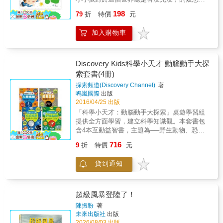
「沒有完全理解，只是把內容死背下來」。 事
默有趣的故事，並搭配可動手操作的活動，例
為孩子學習最好的場域。透過鑽掘隧道、興建
問，好奇心是認識這個世界的第一步，翻開
實上，愈是深入學習，愈能連結各科關係，透
如使用巧克力棒和氣球做簡易的物理實驗，增
198
橋梁、建造摩天大樓及高速鐵路等的超級工
79
折
特價
元
《小小孩的120個大疑問生活篇》一起進入生活
過本書「理解原理，再將它連結到實際發生的
強孩子學習物理知識的趣味性。書末附有專有
程，讓孩子有更豐富的資源去探索自己的潛
的知識寶庫吧！
現象，留下深刻的記憶」，完全掌握國中自
名詞的詞彙表，定義了原子、密度、元素等基
力，以及對未來的想像力。 ★打造全球獨一無
加入購物車
然，不再偏廢某一科，全面提升應試備考戰
本物理學術語。 & 6. 《好玩的地心引力：懸浮
二的高速鐵路★ 從台北到高雄，以前搭船需要
力。 & 五大特色 ★1.不光靠死背，而是理解科
或掉落》 扣合國小自然科學課程，從密度、慣
4天；有了公路和鐵路之後縮短時間到1天；縱
學的本質！ 中小學自然領域核心素養中，注重
性到自由落體，書中巧妙解釋了地心引力如何
貫高速公路完成後，縮短到5個小時；而高速鐵
觀察、邏輯思考及推理判斷，強調解決問題的
Discovery Kids科學小天才 動腦動手大探
運作，以及對於我們日常生活的意義。涵蓋著
路完成後，南來北往最快只需要1.5小時！縮短
能力。近來的考試中需回答「為什麼是這
索套書(4冊)
名物理學家牛頓和太空人大衛‧史考特進行的科
交通距離，可以促進各地往來活絡，發展區域
樣？」的問題逐漸增加；相對的，答案僅僅為
學實驗，還有孩子在家中和課堂上就能進行的
經濟，這是建造高速鐵路想要打造台灣西部一
探索頻道(Discovery Channel)
著
「背誦下來的知識」的題目逐漸減少。 本書用
簡單活動。書末附有專有名詞的詞彙表，定義
鳴嵐國際
出版
日生活圈的目的。 高速鐵路的時速高達每小時
問答的形式與趣味插畫，讓學生輕鬆學習試題
2016/04/25 出版
了物質、軌道、重量等基本物理學術語。 & 得
300公里，能夠達到這麼快的車速，不只是車子
中常出現的內容，能夠理解知識的本質並互相
獎與推薦記錄 「美國科學教師協會」傑出科學
的動力而已，它的實現還需要專用的路權，以
「科學小天才：動腦動手大探索」桌遊學習組
串連，而不只是死記專有名詞；可培養獨立思
童書 美國《書單》雜誌 國小中年級好書Top 30
及運輸系統的整體設計。也就是說，路線要怎
提供全方面學習，建立科學知識觀。本套書包
考的能力，也加強解非選題的作答能力。 &
《出版人週刊》《書單》《學校圖書館期刊》
麼走最快、要停幾個站、要設計怎樣的鐵軌、
含4本互動益智書，主題為──野生動物、恐龍
★2. 以周遭可見的事物為題材，容易想像！
五星推薦 &
車廂，更重要的，還有維修和安全系統，才能
世界、人體奧秘、太空巡航＊最佳主題式學
「為什麼放大鏡可以讓物體看起來變大？」、
716
9
折
特價
元
串連南北，順利通車，這真是個天大的工程！
習：美國探索頻道Discovery Channel為兒童專
「為什麼米飯愈嚼愈甜？」本書蒐集了許多日
你知道嗎？光是建造工程就有世界各地共19個
屬打造＊知識環環相扣：引言介紹、圖片說
常生活中的問題，使讀者容易想像問題的樣
貨到通知
工程公司接下各地段，每個工程路段又面臨到
明、重點提要，全方位建構兒童的知識觀＊中
貌，知道答案時，理解程度也會更高更深入。
不同的挑戰：有的路線經過生態區、有的路線
英雙語學習：重點單字為中英並列，與國際接
& ★3. 重要事項濃縮整理成重點！ 學習自然科
地質有下陷的危險、有的路線有城市要爭取設
軌＊趣味互動設計：配合塗鴉與貼紙，逐步引
仍需要記下一定的基礎知識，本書不只會列出
置車站&hellip;&hellip;高鐵究竟要如何解決這些
導兒童認識動物外型、顏色，寓教於樂；多達
超級風暴登陸了！
「問題」與「答案」，也會一併列出相關重要
問題呢？ 從一開始困難重重，反對聲浪四起，
300張貼紙，好玩又好學＊學習驗收：透過小測
陳振盼
著
事項與說明。書中有大量圖表與插圖，並以簡
到現在已是台灣南來北往不可或缺的交通工
驗，了解兒童的吸收程度：依據結果，兒童可
未來出版社
出版
明易讀的條列式編排匯整考試重點。只要在定
具；從引進國外系統，歷經各種困難，到現在
加以複習，或開始學習進階知識主題介紹配合
2026/08/03 出版