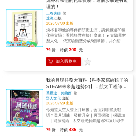
燒杯君和他的化學實驗：這個步驟是有道
膩的畫面，透過颶風的形成與路徑、科學家的
直覺，重新認識這個充滿驚奇的世界！【內容
理的！
觀測行動和島民的防災準備三條故事主線，帶
精華】18 個反直覺的震撼真相🧬 生態驚悚與生
領讀者認識颶風形成、預測與防災等知識，並
上谷夫婦
著
物冷知識巨型生物炸彈： 死掉的鯨魚為什麼會
且在地球最惡劣的天氣中展現出人性美好、互
遠流
出版
爆炸？領域大作戰： 為什麼河馬大便要像螺旋
助的一面。在氣候變遷使自然災害日益加劇的
2026/07/30 出版
槳一樣瘋狂旋轉噴射？人體與動物奧祕： 啄木
今天，這本內容嚴謹又引人入勝的作品，不僅
燒杯君和他的夥伴們領銜主演，講解超過20種
鳥的舌頭竟然會繞過大腦？千萬別看的恐怖寄
適合課堂閱讀，也適合親子共同討論、理解風
化學實驗！看燒杯君在搞什麼鬼！ ● 實驗器材
生蟲（鐵線蟲、麥地那龍線蟲）暗黑真相！🧪
暴並制定家庭防災計畫。‧書末附有熱帶氣旋的
擬人化， 依實驗類型分成5個章節，共介紹超
突破想像的神奇理化課會騙人的溫度： 放在手
詳細介紹，可認識颶風（颱風）從形成、增強
過 20 種化學實驗。● 把化學實驗變有趣。幫助
上就會融化的神祕金屬「鎵」、放進微波爐也
300
79
折
特價
元
到登陸的完整過程。
你在進行實驗時，輕鬆設計出合理的實驗步
不會融化的冰淇淋（液態氮實驗）！生活科學
驟，事半功倍！● 引發你對化學的興趣，喚起
魔術： 透明的水也能影印嗎？為什麼噴完乾洗
加入購物車
對實驗的回憶，讓你重新愛上科學。 實驗器材
手，發票上的字跡會一秒消失？💥 極限流言終
角色們再次集合！繼《燒杯君和他的夥伴》告
結者物理學的詛咒： 一張普通的 A4 紙，真的
訴你，這些實驗器材的形狀都是有道理的，
不能對折 8 次嗎？神功護體還是科學原理： 把
《燒杯君和他的化學實驗》接下來要告訴你的
我的月球任務大百科【科學家寫給孩子的
手伸進滾燙的熔爐，或是極低溫的液態氮裡，
是，這個實驗步驟是有道理的！這次同樣用可
STEAM未來超趨勢(2)】：航太工程師帶
真的會安然無恙嗎？（揭密萊頓弗羅斯特現
愛幽默的漫畫和插圖，搭配對白介紹，合力一
象！） ＿＋＿＋＿＋＿＋＿＋＿＋＿ 【特別收
你挑戰極端溫度，躲避致命輻射，從登陸
喬爾達．莫蘭西
著
起做超過20種的化學實驗。看燒杯君和他的夥
錄】從「看熱鬧」到「看門道」的學習深度知
野人文化
出版
到打造地下城市，採礦、種菜、還能在月
伴們如何將枯燥又繁瑣的實驗變成有趣又好記
識漫畫不只要好看，更要學得扎實！《可可寶
2026/07/29 出版
球賽車！
的操作流程，讓你自然而然的愛上做實驗！
拉》每話漫畫結束後，特別企劃「搭配圖片多
你知道太空人登上月球後，會面對哪些挑戰
了解一點」單元。提供真實照片與深入淺出的
嗎？登月訓練｜發射升空｜月面探險｜採礦加
原理解說，幫助孩子將漫畫中的搞笑實測，轉
工 | 能源補給 | 太空觀光解鎖超過20項月球任
化為大腦裡的科學知識點。有效激發主動探索
務，一起打造最酷的月球基地！藍色起源
435
79
折
特價
元
的求知慾，實現真正的 STEAM 素養教育！
（Blue Origin）航太工程師帶你踏上驚險又刺