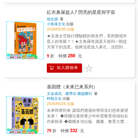
物理與神奇化學，全面滿足小學生的求知慾、
更多出乎意料的工程知識，就趕緊翻開本書
展前景，為你打下堅實的人工智慧基礎。■配有
完美銜接新課綱，讓孩子愛上理科，從小開始
吧！各界好評：在玩樂中學習新知識，那將會
大量插圖和圖表。用淺顯易懂的語言進行解
培養「科學素養」，延伸知識更能受用到國高
是多美好的體驗；此系列從生活經驗出發，引
紅衣鼻屎超人7 閃亮的星星與宇宙
釋。豐富的插圖和圖表幫助你輕鬆快速的理解
中，未來讀物理化學一樣輕鬆自在！本書特
導至較為深入的內容，易觸發孩子好奇心，家
徐志源
著
內容。■包含一個Scratch遊戲，讓你體驗人工
色：◆366天主題閱讀全書366篇，可按日期或
長也更有方向的帶領孩子學習，跟著書上的脈
小角落文化
出版
智慧。本書包含一個Scratch體驗區。透過簡單
隨心挑選，建立每日閱讀習慣。◆跨領域科學
絡設計遊戲，亦可增加親子互動機會與學習樂
2026/05/30 出版
的遊戲，可以體驗人工智慧的工作原理。■附贈
知識涵蓋物理、化學、生物、地科等近30種主
趣，誠心推薦。――金鐘兒少節目主持人 王
★去過太空旅行體驗館的朋友們，竟然變成外
學習單。透過實際發生在社會上的問題，討論
題，拓寬科學視野。◆視覺化精美圖解知識點
伯源國小階段推動STEM教育的重要目標之
星人的喪屍？！★主角羅有識某天撿到一顆從
AI該如何使用。可以寫下自己的想法，也可以
搭配生動插圖，將抽象原理具象化，加深學習
一，為培養小學生的STEM素養。透過本書的
天落下的流星。他將流星放入鼻孔，沒想到因
跟家人、朋友互相討論。■為生活在人工智慧時
印象。◆貼心閱讀紀錄欄每篇皆附3次簽到日期
介紹，不僅能夠了解科技與工程的發展史，也
此獲得了超能力！每當他領悟科學原理時，流
代的下一代提供指南。本書闡述了我們應該如
288
欄位，激勵孩子溫故知新，有效強化記憶。◆
能夠透過個案的探討，引導學生學習相關的科
9
折
特價
元
星就會發光，讓他化身成穿紅衣的鼻屎超人。
何追求幸福，以及在人工智慧不斷發展的時
重點歸納與問答文末附有精華統整與知識小問
技與工程知識，並培育對科技與工程領域的興
雖然羅有識現在只擁有鼻屎大小般的科學超能
代，應該追求怎樣的未來。-----------------SDGs
答，即時檢視閱讀學習成效。✽適讀年齡：9歲
趣。——國立臺灣師範大學科技應用與人力資
加入購物車
力，但他下定決心總有一天要成為拯救世界的
永續發展目標#尊嚴就業與經濟發展 #產業創新
以上專家審訂高賢忠／國立臺灣師範大學物理
源發展學系特聘教授 林坤誼科學是認識世界
大英雄！最近，社區裡的熱門景點是太空旅行
與基礎建設 #永續城市與社區 #負責任的消費與
學系專任教授曾為當代知名物理學家史蒂芬．
最美的途徑，而這套書，引領孩子用數學編織
體驗館「前進號」。不過，事情有點奇怪。不
生產 #夥伴關係
霍金所出版的《萬有理論(KS0006)──宇宙的起
出具體至抽象的橋梁，讓他們從生物的觀點看
知從哪天起，曾經去過前進號的同學們行為開
基因體（未來已來系列）
源與歸宿》中文版一書撰寫導讀，並數度擔任
到自己，再用物理整理眼前所見，最後透過化
始變得怪異，不僅會突然如夢遊般，在自己毫
文金成花、權秀珍 圖趙勝衍
著
領隊帶領高中學生參加國際物理奧林匹亞競
學讓孩子認識參與生活的新方法；乍看之下像
無意識的狀態下，到處亂晃，甚至還變得像喪
時報文化
出版
賽，年年獲得佳績，致力於推廣科普教育。讀
是百科全書，再細讀文字，發現很快地掉入書
屍一樣，集體行動似乎在找尋什麼獵物。看來
2026/05/26 出版
者好評日本亞馬遜讀者五星推薦★★★★★◆
中，回到孩提時代，讓作者用像父母陪著孩子
又是紅衣鼻屎超人出馬的時刻了！讓我們跟著
未來即將到來 讓我們透過科學而非幻想來展望
買給四年級的孩子閱讀，每個主題都有重點整
聊天的口吻，將所見所聞娓娓道來，如果你還
有識一起揭開事件真相，學習宇宙知識吧！
未來！ ◆韓國兒童與青少年科普教育領域知名
理讓孩子能在短時間內理解，我很高興他們非
不懂這是什麼意思，翻到最後看那頁淺白童真
【知識學習重點】#觀察星空 #宇宙知識 #太陽
作家執筆 ◆榮獲多項出版、圖書、教育大獎與
常喜歡這本書！◆這本書不僅對孩子的學習有
的詞彙表就明白了。――三沃創意有限公司暨
系與星星【學習領域分類】◎適讀年齡：小學
推薦 ◆未來已來，AI科技世代近在眼前！ 【故
幫助，成年人讀起來也非常的津津有味呢！◆
小創客平台創辦人 許琳翊面對快速變遷的時
332
低年級以上，建議8歲以下親子共讀或教師導讀
79
折
特價
元
事簡介】 從很久很久以前的南方古猿演化成智
我是在孫子小學二年級時為他買的，從開始看
代，培養孩子的STEM素養已是重要課題。本
◎教育議題：科技教育◎學習領域：自然科學