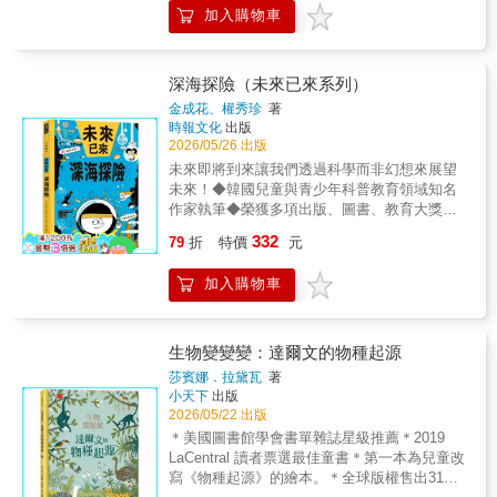
人，再經過約兩百萬年，才成為今日的我們。
到那一刻起，我和孫子都對裡面的故事非常感
系列作品以孩子熟悉的生活情境為起點，引領
加入購物車
如今，人類正試圖憑藉自己的力量改變自身──
興趣！◆看完之後，立刻把其他系列的買回
小讀者認識工程與科技如何形塑我們的世界，
也就是改變基因、改變人類的基因組。 本書提
家！◆我買了幾本類似的書，但從文字的邏
培養觀察、探索與解決問題的能力。期盼這兩
出了「是否能隨意組合基因」、「人類複製是
輯、準確性和完整性來看，這本書絕對是出類
本兼具知識性與趣味性的讀物，能引領更多新
否可能」等引人深思的疑問，並介紹理解基因
拔萃的。◆愛問「為什麼」的孩子，都可以在
深海探險（未來已來系列）
世代的孩子——特別是女孩——勇於探索新領
組計畫所需的基本概念，包括細胞、基因、基
這本書裡找到答案！◆即使是國小低年級的學
域，成為未來世界的創新者與改變者。——國
金成花、權秀珍
著
因剪刀、合成生命體、DNA等。在這些基礎知
生也可以讀得懂！◆為了讓小學三年級的女兒
立臺灣科技大學應用科技研究所副教授 湯梓
時報文化
出版
識之上，進一步思考操控基因可能為人類帶來
對科學感興趣，於是和她一起閱讀，增加了每
辰「小學生的STEM科學研究室系列」，有系
2026/05/26 出版
的潛在問題，也就是對生命倫理的重新省思。
天親子共讀的時光。
統的章節編排、簡明生動的文字說明、有趣的
未來即將到來讓我們透過科學而非幻想來展望
【本系列特色】 1.小學生也能輕鬆理解科學知
插畫，還包含古今中外的相關知識，與意想不
未來！◆韓國兒童與青少年科普教育領域知名
識，不僅是教科書也是故事書 由韓國兒童
到的冷知識，讓小讀者讀起來輕鬆無壓力。要
作家執筆◆榮獲多項出版、圖書、教育大獎與
與青少年科普教育領域的知名作家──金成花、
培養孩子的科學素養，趕快把這套書收藏起來
推薦◆未來已來，AI科技世代近在眼前！【故
332
權秀珍執筆。從科學而非幻想切入，把複雜的
79
折
特價
元
吧！――FB「滾妹．這一家」粉絲頁版主、
事簡介】沒有白天也沒有黑夜，沒有夏天也沒
科學知識「故事化」，變成孩子能理解的有趣
《滾媽的創意手作百寶箱》作者 潘憶玲（滾
有冬天，沒有水流也沒有波浪，只有寂靜黑暗
科學。 2.跟上AI世代的腳步，了解科學的發展
加入購物車
媽）「小學生的STEM科學研究室」就像是一
的世界。我們正一步步接近神祕海底世界的祕
過程與趨勢 以過程導向（process-based）方
本生活科學百科全書，自然課本裡遇到的疑難
密。本書所講述的深海，談的不是「作為資源
式撰寫，從科學發展的起源&rarr;現在&rarr;未
雜症通通都有，結構的鋪排由淺入深包羅萬
的海洋」，而是「單純作為海洋的海洋」。深
來，強調基本原理的重要性。 3.科學知識x趣味
象，淺顯易懂的文字介紹、豐富的色彩與幽默
海中生活著哪些生命，以及那些我們尚未知曉
生物變變變：達爾文的物種起源
插圖x延伸提問x多方位思考 涵蓋20個科學
的插圖，讓艱深的科學學習變得簡單有趣多
的海底存在，對地球產生了什麼影響？長久以
莎賓娜．拉黛瓦
著
重點主題，搭配鮮豔插圖與趣味四格漫畫，帶
了。――宜蘭縣岳明國小老師、FB「阿魯米玩
來，大海懷抱著我們難以想像的巨大、神祕而
小天下
出版
領孩子從多方位深入思考，探索宇宙與未來科
科學」粉絲頁版主 盧俊良
特殊的事物，默默守護著人類。深海裡究竟有
2026/05/22 出版
技的新知。 【獲獎紀錄】 ★2019年榮獲「出版
什麼？在深海深處，正在發生什麼事？海洋對
＊美國圖書館學會書單雜誌星級推薦＊2019
人會議優秀編輯圖書獎」 ★2019年榮獲「《少
人類而言是什麼，人類對海洋而言又是什麼？
LaCentral 讀者票選最佳童書＊第一本為兒童改
年韓國》優秀兒童圖書」 ★2019、2020、2023
我們，對大海充滿了好奇。【本系列特色】1.
寫《物種起源》的繪本。＊全球版權售出31種
年榮獲「世宗圖書」入選 ★2021、2022、2023
小學生也能輕鬆理解科學知識，不僅是教科書