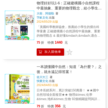
讓你更加親近它，甚至愛上它。 【本書特色】
Q1：發生在印度的「博帕爾事件」是史上最嚴
示意插圖與步驟解說就可以快速完成的實驗是
大型商場，到勞動者們工作的辦公大樓和金融
物理好好玩1-6：正確建構國小自然課程
●上谷夫婦《燒杯君》系列第五彈！透過大量趣
重的化學工廠事故，請問當時外洩的化學物質
讓科學變得有趣的完美方法，這將吸引小小科
公司，再到為生活提供幫助的警察局和消防局
中最抽象、重要的物理觀念，給小學生的
味插圖，清楚易懂的解釋和描繪與科學實驗室
是？1.硝酸銨（炸彈原料）2.戴奧辛（除草劑）
學家。”- 摘自Parents in Touch “很容易跟著
等。每一個建築不僅有詳細的Minecraft建造指
第一套傑出物理科學繪本
相關的各種詞彙，內容豐富，輕鬆有趣，科學
大衛．阿德勒
著
3.異氰酸甲酯（殺蟲劑原料）Q2：如果地球上
做，這本科學指南為小朋友（以及成年人，如
南，還附有該設施的功能說明和運作方式介
字畝文化
出版
知識變得好玩又新奇。●收錄超過400個詞彙，
沒有氮（N）的話，會發生什麼事？Q3：聖嬰
果他們願意的話）提供了學習生物、化學和物
紹，讓讀者在建造的過程中學習重要的社會知
2024/05/29 出版
涵蓋物理、化學等科學領域的關鍵詞條，讀完
現象影響著世界各地的氣候。聖嬰現象的西班
理的機會，他們會樂此不疲。”- 摘自How It
識。透過這本書，讀者將逐步拼湊出一幅完整
之後，人人都是理化萬事通！●全書特別繪製超
「美國科學教師協會」推薦給小學生的傑出科
牙語El Niño是什麼意思呢？1.守護天使 2.惡魔
Works Magazine “每一頁都令人興奮，並以反
的社會拼圖。每一個建築，每一項設施，都像
過20幅趣味漫畫，幽默詮釋科學實驗的知識和
學童書 正確建構國小自然課程中最抽象、重要
3.神之子Q4：如果仙女座星系和銀河系相撞，
應和圖示說明不同的實驗……。誰知道科學可
是拼圖中的一塊，當學習並「建造」這些部分
原理，並針對特殊名詞特闢專欄補充說明，深
的物理觀念 & 最好懂&mdash;&mdash;適合國
會發生什麼事呢？1.星球彼此相撞。2.什麼事都
以是如此有趣！” - 摘自Carousel Magazine “我
時，讀者也在腦海中構建起對社會運作的整體
入理解不卡關。●特別整理「中文名索引」，知
小低中年級閱讀 最好做&mdash;&mdash;取材
沒有。3.出現絢麗的星空。Q5：殺人最多的生
兒子喜歡這本書，裡面充滿了可以用家中櫃子
認知。這種學習方式不僅能增進知識，還能培
1440
75
折
特價
元
識學習快又準！
日常用品動手實驗 & 物理就在生活裡。這套物
物是什麼？Q6：如果太空人以肉身飛出太空
裡已有的東西來做實驗的想法。“ - Helen Craig
養空間思維和創造力，真正成為生活中的知識
理繪本，幫助小學生理解日常生活裡的物理現
站，將會死亡。死因會是什麼呢？1.身體因氣
“一本不錯的書，還有一些有趣的實驗。” -
王！◎本書重點■遊戲與知識結合：結合
加入購物車
象，提早培養科學素養！ & 四大主題，扣合國
壓關係爆裂而死。2.凍死。3.窒息而死
Tenfx “我8歲的女兒喜歡！” - Fay “這本書提供
Minecraft遊戲與社會知識，以3D立體圖展示各
小自然課程： ✔水的密度﹙國小中年級﹚ ✔光
====================================
好點子！讓學生可以保持對科學的興趣！” -
種建築的製作方法。■豐富的生活設施介紹：介
波的原理﹙國小中年級﹚ ✔磁鐵的性質﹙國小
趣到睡不著─系列介紹】★日本中小學生經典科
Nicole “許多很棒的實驗！” - Gaby007 “喜歡這
紹超過25種生活中重要的設施與物件，包括其
中年級﹚ ✔簡單機械的科學原理﹙國小高年
普課外讀物，系列作品銷量突破七十萬本！
一本讀懂國中自然：知道「為什麼？」之
些科學實驗的簡單，孩子們超愛！” - shana
功能和運作方式。■遊戲化社會學習：通過遊戲
級﹚ & ．米 蘭老師& 強力推薦 ．楊世昌老師
★★108課綱培養「科學素養」、「閱讀力」最
後，就永遠記得答案！
tantillo “非常棒的書，插圖超可愛的 從材料準
化學習方式，幫助孩子們理解社會結構和運作
專業導讀 （臺北市長春國小教師兼主任、臺北
佳讀物★◎熱情推廣科學的專家作者群本系列
備、操作動作跟原理講解，都很清楚，不會有
機制。◎學習項目■社會認知能力：增進對社會
佐川大三
著
市國小自然科學輔導小組兼任輔導員） ．張東
長期受到日本親師生的肯定，主因是：來自各
艱深的文字 連身為文組人的我，都能夠看得
各類設施功能和運作方式的理解，提升社會認
快樂文化
出版
君：物理課可以這麼有趣嗎？一起動手做做看
科學領域的專家作者群，專業值得信賴，長年
懂！” - 西雀兒 “非常棒的套書！！！無論文
知能力。■空間思維與創造力：培養空間思維和
2024/04/03 出版
吧！ （科普作家） & --- & 全美最受教師、家
耕耘科普傳播，出版過多部科普暢銷作品。◎
字、圖片、原理都清楚明瞭，大人只哨稍微講
創造力，透過Minecraft建築學習幾何概念和建
日本長銷系列，累計突破150萬冊！ ★★國中
長歡迎，給兒童的第一套生活物理繪本。 以最
符合108課綱科學素養，中小學生的最佳讀物─
解，小孩就能了解。” - selche22 “本身對自然
築設計。■問題解決與邏輯思維：發展問題解決
自然領域全面複習★★ 物理&times;化學
簡單活潑的方式介紹最重要的物理知識， 讓兒
科學素養讀本：科學素養是人們看待自然現象
科學不甚了解，好奇這本書的內容。收到後翻
能力和邏輯思維，學習如何將複雜的社會概念
&times;地科&times;生物 92個精闢提問與詳解
童在有趣的故事情境和生活化的角色中，盡情
時保持好奇心，從中思考問題、進而設法解決
閱，發覺主題貼近生活，並輔以圖文說明，可
簡化並具象化。
40個實驗．觀察重點整理 精選大考觀念與試題
學習。 啟發兒童「找到問題、學習解答」的關
問題的一種涵養。閱讀有趣的課外科學書籍，
356
79
折
特價
元
以簡單上手。另有科學小知識解說，大本書籍
易讀的問答形式編排，全彩圖解，讓你一本讀