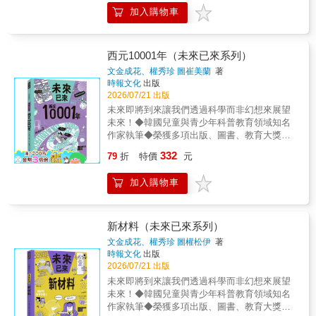
激的太空冒險發揮STEAM探索力，勇闖危機四
加入購物車
伏的月球▌科學家帶路，最真實又有趣的月球生
存指南！由航太工程師兼火箭科學家喬爾達．
莫蘭西執筆，結合真實太空任務、月球探測成
果與未來科技想像，全方位的實用月球生存指
西元10001年（未來已來系列）
南▌體驗不可思議的月球冒險生活【躲進熔岩
文金成花、權秀珍 圖崔美蘭
著
洞】改造天然熔岩管，打造地下城市，月球上
時報文化
出版
最安全的地方，可能就在這裡！【月球賽車】
2026/07/21 出版
開著最新型的月球探測車，穿越崎嶇地形、飛
未來即將到來讓我們透過科學而非幻想來展望
越隕石坑！【月面求生】挑戰極端溫度，躲避
未來！◆韓國兒童與青少年科普教育領域知名
致命輻射，還要克服「月球花粉症」？【自給
作家執筆◆榮獲多項出版、圖書、教育大獎與
自足】從月岩裡挖掘水冰，用3D列印做建材、
推薦◆未來已來，AI科技世代近在眼前！【故
332
蓋溫室、種蔬果，想辦法在月球活下去！【送
79
折
特價
元
事簡介】細懸浮微粒日益嚴重，溫室氣體不斷
貨回地球】「太空電梯」是什麼？月球資源要
增加，地球持續升溫，危機正逐步逼近……冰
怎麼運回地球？【太空人的祕密】月球沒有廁
加入購物車
川融化、海平面上升，沿海城市將被淹沒，地
所怎麼辦？專家提醒你：出任務前，記得先穿
球正逐漸走向混亂！西元10001年的某一天，冰
上尿布！▌建立月球基地，打造人類的第二個
河時代將再次來臨。約一萬年後，地球會被冰
家！如果未來真的要在月球定居，那會是一個
層覆蓋。在漫長的冰河時期之間，會穿插短暫
新材料（未來已來系列）
什麼樣的社會？建立月球政府、制定月球法
的溫暖時期。大約再過一萬年，冰河時代將再
文金成花、權秀珍 圖權松伊
著
律、發行月球貨幣，成為真正的「月球公
次到來，人類或許將無法繼續在地球上生存。
時報文化
出版
民」。甚至去月球觀光、在月球開公司，展開
此時，人類的目光開始投向宇宙。如果夢想成
2026/07/21 出版
全新的月球生活！▌下一站，火星！月球是人類
真，在遙遠的群星之中，在無數外星行星上，
未來即將到來讓我們透過科學而非幻想來展望
前往火星的前哨站，人類必須先學會在月球上
將會有地球人的後代生活著。【本系列特色】
未來！◆韓國兒童與青少年科普教育領域知名
生存，才有可能實現登陸火星的夢想！【本書
1.小學生也能輕鬆理解科學知識，不僅是教科
作家執筆◆榮獲多項出版、圖書、教育大獎與
特色】◎【太空工程專家執筆，打開孩子的宇
書也是故事書 由韓國兒童與青少年科普教