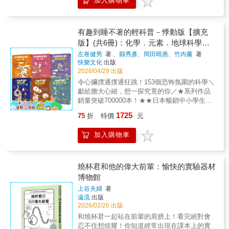
加入購物車
三位充滿好奇心的小朋友，每個主題都以他們
在這些時期裡，誕生了魚類、兩棲類、爬蟲
蟲洞、時間旅行、黑洞等概念，但如何從科學
遇到的情境和問題開始，一步一步探索科學實
類、昆蟲、植物等各種生物。什麼？你說在現
角度解釋這些，卻是許多孩子們的疑問吧？我
務。故事情境的設計，讓乏味的理論變得有趣
實中，無法親眼看見這些已滅絕生物活生生的
也曾經這麼想，直到我讀了《守護吧！科學》
又好玩。●延伸閱讀《小小研究員STEAM立體
樣子。沒關係！只要翻開這本書，進到這座虛
有趣到睡不著的輕科普－悸動版【擴充
這本書帶領你進入一場又一場的科學冒險，讓
實驗室-動手玩實驗囉﹗日常生活篇》
擬的古生代水族館，就能彷彿身歷其境，還可
版】(共6冊)：化學．元素．地球科學．
你在不知不覺中學會科學！──丹尼斯·洪（機器
以與這些古生代生物互動喔！關於這座古生代
天文學．傳染病．怪奇科學
人學家）首先，這本書非常有趣！而且它的益
左卷健男
著 、
縣秀彥、岡田晴惠、竹內薰
著
水族館的誕生故事，可以從一位非常喜歡古生
快樂文化
出版
處更是額外的收穫。科學可以這麼有趣地講解
代的博士說起……博士在世界各地旅行，蒐集
2026/04/29 出版
嗎？當我讀完這本書時，突然想到美國著名科
了許多古生代的生物化石，經過長時間的研
學作家卡爾·薩根。如果卡爾·薩根讀過這本書，
令心臟撲通撲通狂跳！153個恐怖氛圍的科學＼
究，他發明了一種能夠透過化石讓生物復活的
他是否會放棄寫《宇宙》呢？但如果沒有《宇
獻給膽大心細，想一探究竟的你／★系列作品
液體。他把從全世界蒐集來的化石全部放入液
宙》，也就不會有這本書！卡爾·薩根萬歲！軌
銷量突破700000本！★★日本暢銷中小學生科
體之中，於是誕生了許多幼小的古生物！博士
道萬歲！──金豐（漫畫家）＊以上人名為音
普讀物★★大人也愛的輕科普★◎破壞紅血球
決定要打造一座古生物的水族館。數年之後，
1725
75
折
特價
元
譯。【學習領域分類】◎適讀年齡：小學中年
的病原蟲◎膨脹的太陽吞噬地球？◎發生災害
博士成為古生代水族館的館長。看到這裡，你
級以上，建議9歲以下親子共讀或教師導讀。◎
時如何利用網路◎催眠治療竟然植入假記憶！
已經等不及取票入場了嗎？來來來～歡迎光
加入購物車
教育議題： 科技、閱讀素養◎學習領域：自然
◎從地圖上消失的毒氣工廠之島◎長達五十年
臨，快來參觀吧！
科學
原因不明的痛痛病◆有趣到睡不著的輕科普－
悸動版【擴充版】(全套共6冊)◆1.《恐怖到睡
不著的化學：讓人笑不出來的笑氣》★觸目驚
燒杯君和他的偉大前輩：愉快的實驗器材
心的17個化學事件★不知道才更恐怖！？各式
博物館
各樣的化工產品為生活帶來便利，然而若運用
上谷夫婦
著
不當，「幫手」會轉為「殺手」。本書以化學
遠流
出版
的「恐怖」故事為主，收錄了許多與化學相關
2026/02/26 出版
的意外事故，也深刻呈現了企業在缺乏完善安
和燒杯君一起站在前輩的肩膀上！看完絕對會
全措施下，對人及生態造成的悲慘後果。2.
忍不住想炫耀！你知道經常出現在課本上的實