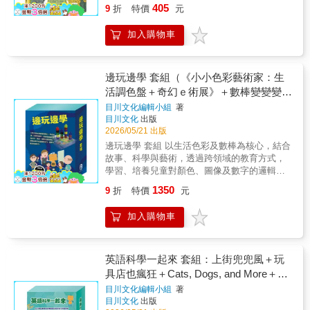
語文版本美麗的花草樹木、各式各樣的蟲魚鳥
年榮獲韓國「幸福的晨讀」閱讀運動推薦書
405
也是故事書 由韓國兒童與青少年科普教育
9
折
特價
元
獸，在很久以前就是以現在的模樣出現在地球
★2021年榮獲韓國「年度環境書」入選
領域的知名作家--金成花、權秀珍執筆。從科學
上嗎？如果世界上曾經有過我們從來不知道的
★2019、2021年榮獲「書種子（???）」推薦
而非幻想切入，把複雜的科學知識「故事
加入購物車
生物，它們是怎麼出現、又怎麼消失的呢？蜜
★2021年榮獲韓國「學校圖書館司書協議會」
化」，變成孩子能理解的有趣科學。2.跟上AI
蜂生來就懂得怎樣築出完美的六邊形蜂巢、狗
推薦 ★2021年榮獲韓國「兒童圖書研究會」推
世代的腳步，了解科學的發展過程與趨勢 以過
兒都有跟人類親近的天性，究竟有什麼特別的
薦 ★2022年榮獲「大教Soluny（???）」入選
程導向（process-based）方式撰寫，從科學發
原因？生物到底要多麼相像，才算是同一
★2022-2024年榮獲「Hanuri（???）」必讀書
邊玩邊學 套組（《小小色彩藝術家：生
展的起源→現在→未來，強調基本原理的重要
「種」呢？從不可思議的美麗插畫開始，重新
單入選 【閱讀指標】 關鍵字：#科學 #科技 #
活調色盤＋奇幻ｅ術展》＋數棒變變變邏
性。3.科學知識x趣味插圖x延伸提問x多方位思
認識不朽的經典─達爾文的《物種起源》。達爾
科普 #科學教育 #科技教育 #想像力 #基因 #基
輯故事學習組＋數智邏輯寶盒）
考 涵蓋20個科學重點主題，搭配鮮豔插圖
目川文化編輯小組
著
文於1859年出版的《物種起源》,在當時引起巨
因組 #DNA #複製人 #未來 #兒童科普 ●教育議
目川文化
出版
與趣味四格漫畫，帶領孩子從多方位深入思
大爭議，然而經過一百多年，他的觀點已經被
題：資訊教育、科技教育、能源教育、國際教
2026/05/21 出版
考，探索宇宙與未來科技的新知。【獲獎紀
科學界普遍接受，這本為兒童改寫的《物種起
育、閱讀素養。 ●核心素養：想像創造。 ●學
錄】★2019年榮獲「出版人會議優秀編輯圖書
邊玩邊學 套組 以生活色彩及數棒為核心，結合
源》繪本，將原書中的篇章和重要觀點：「變
習領域：自然科學、科技、系統思考與解決問
獎」★2019年榮獲「《少年韓國》優秀兒童圖
故事、科學與藝術，透過跨領域的教育方式，
異」「適應」「天擇」「生命樹」「本能」
題、規劃執行與創新應變、科技資訊與媒體素
書」★2019、2020、2023年榮獲「世宗圖書」
學習、培養兒童對顏色、圖像及數字的邏輯思
「遷徙」，改寫成孩子能夠理解的簡明內容，
養。 【適讀年齡】 ◎適合8-12歲自主閱讀。
入選★2021、2022、2023年榮獲韓國「幸福的
考力、觀察力與藝術創造力。 AI科學玩創意系
再搭配風格別緻的插圖，讓孩子認識「演化
1350
9
折
特價
元
晨讀」閱讀運動推薦書★2021年榮獲韓國「年
列 本系列產品以孩子的日常生活為根本，從探
論」的概念形成背景和內容，連大人都不該錯
度環境書」入選★2019、2021年榮獲「書種子
索跨領域的知識和原理開始，一步步陪伴孩子
過這本改變世人對生命看法的重要鉅著。直到
加入購物車
（???）」推薦★2021年榮獲韓國「學校圖書館
提出假設，再到運用電腦編程驗證，進而發展
今天，這本書仍然是科學家公認，改變世界的
司書協議會」推薦★2021年榮獲韓國「兒童圖
邏輯思維、內化學習成效。用可愛、有趣的風
偉大著作，如果你也對世界感到好奇，歡迎從
書研究會」推薦★2022年榮獲「大教
格，展現深入淺出的生活科學原理，讓小讀者
這本書開始，踏上壯闊的物種起源之旅！
Soluny（???）」入選★2022-2024年榮獲
們汲取新知、親手編程，培養邁向新時代的關
英語科學一起來 套組：上街兜兜風＋玩
「Hanuri（???）」必讀書單入選【閱讀指標】
鍵能力。 讀故事x認知力x思考力x動手做 【數
具店也瘋狂＋Cats, Dogs, and More＋A
關鍵字：#科學 #科技 #科普 #科學教育 #科技
棒變變變】邏輯故事學習組 是一款特別設計的
Big, Blue Marble＋The Alphabet＋Short
目川文化編輯小組
著
教育 #想像力 #深海 #海洋 #未來 #兒童科普●
故事遊戲書搭配一組數棒方塊（分別為1-10個
目川文化
出版
Vowels
教育議題：資訊教育、科技教育、能源教育、
不同顏色）。在饒富趣味的情況下進行闖關，