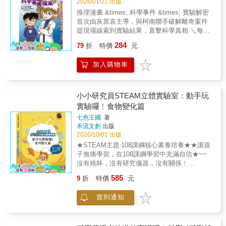
2026/01/21 出版
推理漫畫 &times; 科學事件 &times; 實驗解密
首次由灰原哀主導，與柯南聯手破解離奇案件
從現場線索到實驗結果，直擊科學真相 ＼每單
元都有「科學實驗室」，看完漫畫，立刻動手
284
79
折
特價
元
做實驗／ 地板上出現詭異的臉？毛巾上浮現詛
咒文字？ 灰原哀以冷靜的科學腦，抽絲剝繭追
加入購物車
查真相。 每起離奇事件背後，都藏著不同的科
學祕密。 光線反射、電磁干擾、酸鹼反應等現
象輪番出現， 依據現場線索做實驗驗證、比對
結果， 真相──終將在科學證據中揭曉！ 本書
小小研究員STEAM立體實驗室：動手玩
特色 ◆推理漫畫 &times; 科學實驗，一次滿
實驗囉﹗食物變化篇
足！ 從光線反射、鏡面錯覺到電流作用，看似
七色王國
著
不可思議的事件，都暗藏科學線索，刺激又燒
禾流文創
出版
腦。孩子不僅能追隨灰原哀的推理步調，還能
2020/10/01 出版
在案件後的實驗中親眼見證「真相如何被科學
★STEAM主題‧108課綱核心素養培養★★讓孩
揭開」。 ◆灰原哀化身科學偵探，理性破解謎
子無痛學習，在108課綱學習中充滿自信★~~
團！ 灰原哀以冷靜頭腦與縝密分析，從現場的
沒有燒杯，沒有研究儀器，沒有關係﹗
微小線索出發，逐步還原事件全貌。她不倚賴
~~★《動手玩實驗囉﹗食物變化篇》開啟小小
直覺，而是透過科學思考釐清現象，展現理性
585
9
折
特價
元
研究員的紙上立體實驗室﹗★你知道如何把柳
與智慧兼具的推理魅力。 ◆讀完漫畫，就能動
橙汁變多嗎﹖你知道如何讓爆米花跳高嗎﹖你
手實驗！ 每個單元都搭配「灰原哀的科學實驗
貨到通知
知道為什麼蘋果會變黃嗎﹖你知道吸管是超級
室」，用簡單材料重現故事中的關鍵現象。孩
大力士嗎﹖安迪和朋友在日常生活中發現許多
子能動手實驗、觀察變化，在過程中體會科學
食物的變化，例如用開水煮雞蛋為什麼雞蛋會
的思考步驟，從發現到驗證都充滿樂趣。