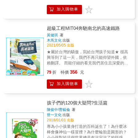
鍵。 & 1.《好玩的密度：能漂浮和不能漂浮的
並呼應學校課程內容，培養孩子的科學素養。─
閲讀更方便。即使是大人，也可以當小小科學
懂！ 貫通科學原理，增進學習效率，強化會考
物體》 「水的特性」是小學中年級自然課程學
增加閱讀力：書中每個小主題的篇幅適中，讀
實驗者喔！” - 奔跑 “這是一本非常適合小朋友
加入購物車
戰力！ 知道「為什麼？」之後，就永遠記得答
習的重要概念，想進一步瞭解水的密度嗎？透
來毫不費力，平易近人的內容，使人不知不覺
拿來動手跟著作的科學小書。 1.很清楚的條列
案！ ◎聲音能在太空中傳播嗎？&rArr;【物
過比較物體和水密度之間的關係，建立「密度
一直看下去，也促進中小學生的長篇文章閱讀
出需要準備的材料，有文有圖。 2.詳述操作步
理】認識聲音的振動傳遞方式。 ◎水接通電流
才是影響能否在水面漂浮」的最重要概念。 &
力。◎【妙趣版 第一輯】★獲文化部第44次中
驟，圖文解說簡單明瞭。 3.會教你試玩一下作
後會發生什麼事？&rArr;【化學】水的電解會產
超級工程MIT04奔馳南北的高速鐵路
2.《好玩的光波：折射和反射》 扣合國小中年
小學生讀物選介《有趣到睡不著的自然科學》
品，提示一下操作不同的變因。 4.同時說明科
生氣體。 ◎為什麼一天內分成白天與夜晚？
級自然科學課程，探討與「光」有關的問題。
黃健琪
著
／《有趣到睡不著的化學》《有趣到睡不著的
學原理。” - yunol “這本書的插圖安排真的很用
&rArr;【地科】認識地球自轉。 ◎為什麼米飯
木馬文化
出版
光看得見，卻又摸不到﹔好像有，卻不是很具
生物學》／《有趣到睡不著的植物學》《有趣
心，也很不錯，有些不容易懂的，用插圖呈現
愈嚼愈甜？&rArr;【生物】認識唾液的酵素與米
2021/05/05 出版
體存在。光到底是什麼？為什麼物體有各式各
到睡不著的天文學》／《有趣到睡不著的地球
就知道怎麼做了。每個科學小遊戲的時間也都
飯中的澱粉。 ●不單靠「死背」來應對 因應現
樣不同顏色？為什麼站在陽光下會出現影子？
科學》◎【悸動版 擴充版】《恐怖到睡不著的
★屬於台灣的驕傲，寫給台灣孩子知道★ 很高
不長，很適合短短的時間或假期來玩，對於想
今中小學自然領域，培養科學素養的教學目
& 3.《好玩的磁性：相吸或相斥》 扣合國小中
化學》／《恐怖到睡不著的元素》／《恐怖到
興等到了這一天，我們不再只能仰望外國，依
讓小孩感受一下生活中的科學應用很有幫助。
標，考題中測試的是學生是否理解「為什麼是
年級自然科學課程，探討磁鐵的性質。磁鐵具
睡不著的地球科學》《一定要知道的驚奇天文
賴翻譯。 而能仔細的看見我們居住且深愛的土
小孩本來還覺得上自然課只是要用來考試的，
這樣？」的能力，並重視學生對於科學資料的
有相互吸引或排斥的特性，不用接觸就能產生
學》／《一定要知道的傳染病》／《一定要知
地， 那些用心做出世界級成績的人們，以及他
現在發現原來科學也可以這麼的好玩。另外，
356
判讀。 所以學生不能僅是靠死背專有名詞來獲
79
折
特價
元
磁力的作用，透過磁鐵相吸或相斥的作用力，
道的怪奇科學》 ◎【妙趣版 第二輯】《有
們的作品。 ──蔡依橙｜醫師／素養教育工作坊
我們家小朋友還覺得作者的用語滿好笑的，讓
取分數，需要具備獨立思考、串連知識的能
各種電器設備才能正常運作。我們一起打開書
趣到睡不著的元素》／《有趣到睡不著的演
講師 推薦 本系列獲 ★第78梯次好書大家讀優
科學變得有趣多了 :）” - Jona
力。 本書精選大考中常出現的內容，用簡潔明
加入購物車
本，探索磁鐵的奧妙。 & 4.《好玩的機器原
化》／《有趣到睡不著的解剖學》(接力登場，
良讀物推薦★ ★OPENBOOK 2021年度好書入
瞭、清晰易讀的問答形式編排，搭配插畫連結
理：輪子、槓桿、滑輪》 扣合國小高年級自然
敬請期待！)《有趣到睡不著的腦科學》／《有
圍★ ★2020年書展大獎兒童及青少年組入圍★
生活情境，讓學生很容易的吸收理解，並且再
科學課程，學習簡單機械的科學原理。本書以
趣到睡不著的恐龍》
★2020年度最佳青少年兒童讀物 ★每個台灣孩
延伸提到其他相關的現象或法則，更進一步橫
精心繪製的圖畫搭配適當的文字說明，原本抽
子都要知道的台灣超級工程★ 當我們驚嘆金門
孩子們的120個大疑問?生活篇
向串連知識。如此一來，學過的事物會一直保
象難懂的機械原理變得淺顯易懂，將科學原理
大橋、英法海底隧道或是哈里發塔的偉大工程
陳俊中/曹毓倫
著
留在長期記憶中，學生能更有效率的學習。 ●
應用在生活當中，為我們解決了很多難題，讓
時，別忘了台灣也有傲視全球的超級工程！工
世一文化
出版
不再偏廢某一科 自然領域四個科目，物理、化
生活變得更好！ & 5. 《好玩的物質狀態：固
程是建築、建設，科技和技術，更是設定目
2018/01/01 出版
學、地科、生物其實皆息息相關，但現今許多
體、液體、氣體和電漿》 扣合國小自然科學課
標、解決方法、改善問題的過程，是實踐科
專為小小孩量身打造的百科誕生了！為什麼冰
學生卻容易對不同單元的喜好產生差異，之所
程，介紹物質狀態的基本特徵，以及物質狀態
學、改變生活最實際的例子。 為孩子把台灣超
棒會像神仙一樣冒煙？為什麼輪胎是圓形的？
以會討厭特定單元，很可能是因為在學習時
如何轉變。書中以簡單扼要的文字講述一個幽
級工程的故事記錄下來，讓我們生活的環境成
小小孩對於這個世界總是有沒完沒了的疑惑想