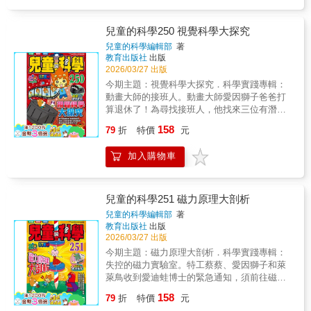
／《恐怖到睡不著的元素》／《恐怖到睡不著
的地球科學》 ◎【妙趣版】第二輯 全新
兒童的科學250 視覺科學大探究
主題陸續推出！《有趣到睡不著的元素》／
《有趣到睡不著的演化》／《有趣到睡不著的
兒童的科學編輯部
著
解剖學》腦科學／恐龍
教育出版社
出版
2026/03/27 出版
今期主題：視覺科學大探究．科學實踐專輯：
動畫大師的接班人。動畫大師愛因獅子爸爸打
算退休了！為尋找接班人，他找來三位有潛力
的動畫師以測試他們能否接棒。到底眾人能否
158
79
折
特價
元
通過考驗？其間將會解說探究動畫製作與顯現
原理、人眼與視覺幻象關聯性，還會闡述其他
加入購物車
動畫製作方式。
兒童的科學251 磁力原理大剖析
兒童的科學編輯部
著
教育出版社
出版
2026/03/27 出版
今期主題：磁力原理大剖析．科學實踐專輯：
失控的磁力實驗室。特工蔡蔡、愛因獅子和萊
萊鳥收到愛迪蛙博士的緊急通知，須前往磁力
實驗室拯救受困的達爾猩猩。過程中愛迪蛙及
158
79
折
特價
元
其AI下屬將會解說磁鐵相吸與相斥原理、磁化