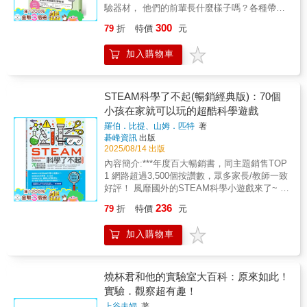
《恐怖到睡不著的元素：稀有金屬和地緣政治
驗器材， 他們的前輩長什麼樣子嗎？各種帶領
有關係！》★19篇警世的元素事件★本書介紹
科學進入新時代的偉大前輩， 在本書中齊聚一
了「有毒的元素、致命的元素、會爆炸的元
300
79
折
特價
元
堂。若能一一認識這些實驗器材的誕生故事，
素、破壞環境的元素」。在過去，工廠排放的
以及發明他們的科學家，會發現過程中滿是不
有毒氣體與廢水，曾使人罹患了哮喘、水俁
加入購物車
可思議的巧思。也正是這些劃時代的突破， 造
病、痛痛病等可怕的疾病。此外，也探討「稀
就了他們值得崇拜的事實！★幽默★逗趣★知
缺的元素資源」對於工業發展乃至於地緣政治
識★學習★延續《燒杯君和他的夥伴》、《燒
的影響。人類需要深刻省思，如何善用以及珍
杯君和他的化學實驗》的搞笑風格，這本書要
STEAM科學了不起(暢銷經典版)：70個
惜地球上的元素資源。3.《恐怖到睡不著的地
告訴你，有些實驗器材「令人崇拜是有道理
小孩在家就可以玩的超酷科學遊戲
球科學：在天災來臨前做好準備 》★45個自然
的」！書中用線條簡單卻可愛的插圖及漫畫，
災害主題★本書以自然災害（天災）為核心，
羅伯．比提、山姆．匹特
著
搭配幽默有趣的對白，幫讀者解構每一種實驗
從歷史經驗出發，探討地球到宇宙層次的災
碁峰資訊
出版
器材的「五力分析」，以及冷知識，能引起中
變。內容涵蓋：地震與火山活動引發的災害；
2025/08/14 出版
小學生對科學發展史的興趣，也是理科人重溫
颱風與豪雨導致的風災、水災，以及異常氣
內容簡介:***年度百大暢銷書，同主題銷售TOP
實驗器材的機會，請務必輕鬆閱讀，笑著感受
候；還有小行星碰撞、太空輻射等天文事件。
1 網路超過3,500個按讚數，眾多家長/教師一致
趣味！愉快推薦（依姓氏筆畫排序）10秒鐘教
防災專家寺田寅彦最著名的話就是「天災總在
好評！ 風靡國外的STEAM科學小遊戲來了~ 超
室／人氣圖文作家 ｜ 小兄弟的玩樂實驗室
人們忘記時降臨」。藉由本書了解自然災害的
受歡迎的史萊姆、自己造雨、把蛋吸進瓶子
／STEAM教育部落格米蘭老師／百萬人氣部落
236
79
折
特價
元
原理以及防災的知識，讓我們守護自己的家
裡、讓某人的臉消失... 這不過是70個超好玩實
客 ｜ 邱特老師／【特老師談學養】粉專創
園。4.《一定要知道的驚奇天文學：宇宙的末
驗中的幾種而已！ 【科學實驗家與科學節目主
辦人何莉芳／福科國中理化教師 ｜ 阿簡老
加入購物車
日在何時？》★驚奇悸動的26個天文主題★天
持人、自然與生活科技老師、知名FB粉絲頁版
師／阿簡生物筆記高憲章 ／淡大科教中心執行
空和宇宙自古就是偶爾會令人害怕到睡不著的
主 專業推薦】 ‧知名科學實驗家 Penny（陳乃
長 ｜ 陳竹亭 ／臺灣大學化學系名譽教授鄭
對象，這似乎有跡可循。像是巨大的流星、拉
綺）老師 ‧新北市自然與生活科技輔導小組資深
志鵬（小p老師）／龍山國中理化教師 ｜ 鄭永
著長長尾巴的彗星、明亮至極的超新星，或是
研究員 陳振威 ‧新北市海山國小自然科老師 黃
燒杯君和他的實驗室大百科：原來如此！
銘／跟著鄭大師玩科學板主鄭國威 ／泛科知識
日全食使得白天驟變成黑夜，在古代是讓人多
偉誠 ‧知名親子FB粉絲頁「滾妹‧這一家」版主~
實驗．觀察超有趣！
公司知識長 ｜ 瘋狂理查／最FUN的自然科學
麼害怕的事啊！而即使是科技進步的現在，也
滾媽 ‧「阿魯米玩科學」FB粉絲頁版主/岳明國
老師盧政良／高雄中學物理教師 ｜ 嚴天
上谷夫婦
著