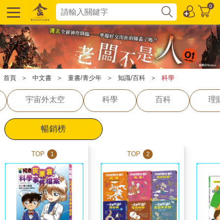
0
首頁
＞
中文書
＞
童書/青少年
＞
知識/百科
＞
科學
宇宙外太空
科學
百科
理
暢銷榜
TOP
TOP
1
2