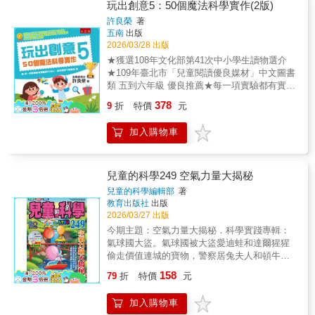
該是幸福、歡樂的婚禮上，卻傳出新娘身上的
成人閱讀
玩出創意5：50個魔法科學實作(2版)
得見、想得通的畫面，降低學習門檻，也提高
珍珠耳環離奇消失的案件！事情一波未平一波
====================================
許良榮
著
閱讀樂趣。★從基礎到進階，建立完整數學觀
又起，社區街上的流浪貓接二連三地因為誤食
趣到睡不著─系列介紹】★日本中小學生經典科
五南
出版
內容涵蓋數字、運算、分數、小數、比例、幾
毒物而倒下……這兩起事件是否有所關聯？羅
普課外讀物，系列作品銷量突破七十萬本！
2026/03/28 出版
何、代數、座標、無限與大數概念，循序漸
有識將再次發揮紅衣鼻屎超人的科學超能力，
★★108課綱培養「科學素養」、「閱讀力」最
★獲選108年文化部第41次中小學生讀物選介
進，幫助孩子建立「數學其實有邏輯、而且很
暗中查明真相，守護社區和平！【知識學習重
佳讀物★◎熱情推廣科學的專家作者群本系列
★109年臺北市「兒童閱讀優良媒材」中文圖書
有趣」的整體印象。
點】#酸與鹼的特性 #指示劑的原理 #中和反應
長期受到日本親師生的肯定，主因是：來自各
類 五到六年級 優良推薦★每一項實驗都有實驗
#pH值【學習領域分類】◎適讀年齡：小學低年
科學領域的專家作者群，專業值得信賴，長年
影片QRC，提供讀者下載觀賞★讓中小學生愛
378
級以上，建議8歲以下親子共讀或教師導讀◎教
耕耘科普傳播，出版過多部科普暢銷作品。◎
9
折
特價
元
上科學必讀的一本書！簡單富趣味性的科學實
育議題：科技教育◎學習領域：自然科學
符合108課綱科學素養，中小學生的最佳讀物─
作․親自動手玩出創意本書為「玩出創意」系列
科學素養讀本：科學素養是人們看待自然現象
加入購物車
第五本，全書包含七大類共50項的實作科學實
時保持好奇心，從中思考問題、進而設法解決
驗。延續前書的驚奇、趣味以及器材簡易的特
問題的一種涵養。閱讀有趣的課外科學書籍，
色。每個實驗都經過作者親手實作，單元內容
並呼應學校課程內容，培養孩子的科學素養。─
包含：操作過程、原理說明、叮嚀的話以及參
兒童的科學249 空氣力量大揭秘
增加閱讀力：書中每個小主題的篇幅適中，讀
考資料。本書內容網羅最新的以及作者巧思設
兒童的科學編輯部
著
來毫不費力，平易近人的內容，使人不知不覺
計的實驗，能提供家長與教師指導小朋友或學
教育出版社
出版
一直看下去，也促進中小學生的長篇文章閱讀
生進行科學實作，培養對於科學的興趣與知
2026/03/27 出版
力。◎【妙趣版】第一輯 ★獲文化部第44次中
能。自然界中好玩的、令人驚異的現象，本來
今期主題：空氣力量大揭秘．科學實踐專輯：
小學生讀物選介《有趣到睡不著的自然科學》
就很多，不需要天縱英明，也不需要冰雪聰
氣球國大盜。氣球國被大盜愛迪蛙和達爾猩猩
／《有趣到睡不著的化學》／《有趣到睡不著
明，只需要好奇心和赤子之心，就可以好好玩
偷走價值連城的寶物，警察居兔夫人和頓牛追
的生物學》《有趣到睡不著的植物學》／《有
味與品嚐自然現象的樂趣。而這份樂趣，永遠
捕二人，雙方利用各種以氣球推動的交通載具
趣到睡不著的天文學》／《有趣到睡不著的地
158
都圍繞在你我身邊！
79
折
特價
元
展開追逐戰！其間剖析作用力與反作用力的原
球科學》◎【悸動版】《一定要知道的傳染
理、氣球物料特性，還會介紹其他空氣動力載
病》／《一定要知道的怪奇科學》／《一定要
加入購物車
具等知識。
知道的驚奇天文學》《恐怖到睡不著的化學》