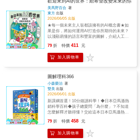
歡迎來到AI的世界：給希望改變未來的你
有，電池為什麼會爆炸？我們會一起走進家裡
STEAMxPlay」親子學習社群創辦人 吳念祺
美馬野百合
著
的每個角落，很快你就會發現，化學真的無所
國立臺灣師範大學科技應用與人力資源發展學
東方
出版
不在！從香噴噴的早餐，到雜物間裡恐怖的清
系特聘教授 林坤誼暢銷兒童科普作家、魅科
2026/06/05 出版
潔劑，通通都是化學的世界。透過這些超讚的
坊科學原型工坊創辦人 許兆芳三沃創意有限
★每一個未來主人翁都該擁有的AI概念書★如
實驗，你不只會親手玩化學，還會驚訝地發
公司暨小創客平台創辦人 許琳翊兒童實驗科
果是你，將如何運用AI打造你所期待的未來？
現：這個神奇世界的範圍，有夠大！內容含括
學家 陳乃琦（Penny老師）國立臺灣科技大
以淺顯易懂的語言和豐富的圖解，介紹人工智
了九年一貫「自然與生活科技」學習領域中，
學應用科技研究所副教授 湯梓辰FB「滾妹．
慧的核心概念、發展與未來挑戰，一起思索AI
關於化學的基礎知識：原子和分子、化學反
411
這一家」粉絲頁版主、《滾媽的創意手作百寶
79
折
特價
元
的重要課題🔹 AI是什麼？・介紹AI基本概念，
應、溫度、人體、微生物、材料、大自然、氣
箱》作者 潘憶玲（滾媽）宜蘭縣岳明中小學
以及它是如何「學習」和運作的。・說明「生
體、食物、製作過程等。【探索包】探險任務
老師、FB「阿魯米玩科學」粉絲頁版主 盧俊
加入購物車
成AI」等技術。 🔹 AI的歷史與演進・回顧美國
啟動！準備好了嗎?打開探索包，完成3個生活
良國立臺灣師範大電機系副教授、數感實驗室
AI的發展歷程，幫助讀者理解AI是經過長期研
任務挑戰，和我們一起展開「家庭生活」大探
共同創辦人 賴以威從古代的金字塔，到今日
究發展的成果。🔹 了解AI的機會與風險・探討
險吧！歡迎加入 小鯨科學探險隊！這次的任務
的摩天大樓、微晶片、智慧型手機、太空火
AI在日常生活、工作和社會上的好處。・同時
很特別，你不用進入神秘實驗室，也不用飛去
圖解理科366
箭、人工義肢等最尖端的科技應用，都隱藏著
提醒讀者注意AI的潛在問題和風險，例如偏見
外太空，因為，你的家，就是一間超酷的科學
小森榮治
著
聰明的工程學巧思。翻開本書，你將找到以下
與倫理挑戰。 🔹 實際體驗與思考活動・附
實驗室！ 仔細觀察每個現象，記錄你的發現，
雙美
出版
問題的解答：● 想成為工程師，需要先懂得哪
Scratch遊戲，幫助讀者實際體驗AI的運作。・
完成後，請將任務挑戰卡寄回來！我們很期待
2026/06/01 出版
些事？設計一樣東西，從想法到成品又要經過
附贈學習單，鼓勵讀者思考用AI解決問題。 🔹
收到你的科學發現！●作者其它著作科學媽媽和
新課綱首選！10分鐘讀科學！◆日本亞馬遜熱
哪些步驟？● 在土石隨時會崩塌、海水隨時會
未來與AI共存・除了技術，並引導讀者思考
孩子們的生活探險
銷科學百科◆孩子總愛問「為什麼」？不知道
湧入的地底，工程師要怎樣安全挖出隧道？●
「在AI時代如何生活、追求幸福、做出正確決
怎麼解釋才聽得懂？交給這本日本亞馬遜熱
為什麼工程師在飛機引擎出廠前，要故意折斷
策」。・鼓勵讀者成為能正面影響未來的「改
銷、無數家長狂推的科學啟蒙百科吧！本書專
裡面的一片風扇葉片做測試？● 晶片製造廠裡
458
革者」。【本書特色】■學習人工智慧的所有基
79
折
特價
元
為小學生打造，把艱澀理科變成最好玩的探
的空氣，竟然比戶外還要乾淨「一萬倍」？●
礎知識！本書全面介紹了人工智慧，從人工智
險。每天只要10分鐘，輕鬆破解生活中的科學
如果沒有一種「把空氣變肥料」的化學發明，
慧的歷史到最新的人工智慧技術及其對社會的
加入購物車
大問號！內容橫跨浩瀚宇宙、微小生態、趣味
地球人口恐怕不到今天的一半？！……想知道
影響，也探討了人工智慧的倫理問題和未來發