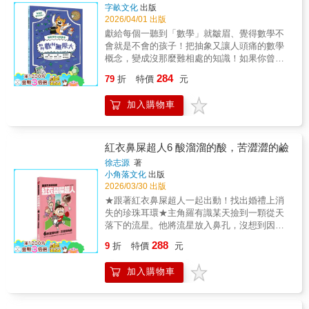
「當大家都不這麼做（或者都這麼做）的時
趣味案例，幫助小讀者將瞭解AI如何模擬人類
字畝文化
出版
檻，提高閱讀樂趣、動機。 ★從生活問題出
候，我也要跟他們一樣」，這種心理稱做「從
智慧、機器學習的原理，以及人臉辨識、物聯
2026/04/01 出版
發，理解抽象概念從披薩怎麼切、動物怎麼
眾偏誤」。在〈稻村之火〉中，村民們沉浸於
網等核心技術。書中融入「第四次工業革
獻給每個一聽到「數學」就皺眉、覺得數學不
活、東西為什麼會動，到數字為什麼重要，讓
準備祭典；以及集體趕去撲滅火災的情境，正
命」、「未來城市」等前瞻話題，結合漫畫與
會就是不會的孩子！把抽象又讓人頭痛的數學
學習就存在於現實裡。 ★適合怕科學，但喜歡
好反映了這個現象。這些軼事同時也是告誡人
知識圖解，幫助孩子理解AI在生活中的應用與
概念，變成沒那麼難相處的知識！如果你曾經
看圖的孩子適合對科普不自覺產生距離，卻熱
們，應意識到自己有這樣的心理偏誤。●避難生
挑戰，啟蒙對科技未來的思考。關於人工智
想過這些問題：為什麼「0」這麼重要？真的有
愛閱讀漫畫與圖像的讀者。
活● 新潟中越地震地震的特徵是有大規模且頻
284
慧，孩子不能不知道的內容：*什麽是人工智慧
79
折
特價
元
人能數到無限大嗎？為什麼蜜蜂的蜂巢一定是
繁的餘震。由於長期的餘震活動，大幅增加了
機器人？*人工智慧和大數據有什麽關聯？*人工
六角形？披薩怎麼切才公平？電腦為什麼只看
房屋倒塌與土石流等二次災害的風險，避難人
智慧是從什麽時候開始發展的？*什麼是物聯
加入購物車
得懂0和1？圓周率π到底要算到第幾位才會結
數逐日增多，最高峰時曾超過十萬人。在阪神
網？*人工智慧會自主學習嗎？*第四次工業革命
束？那你絕對不能錯過這本數學入門讀本！跟
大地震過後，因長期過著避難生活導致社區生
有哪些創新？【情境漫畫最易懂】透過漫畫以
著天才（但有點自戀）的喵因斯坦，以及吐槽
活圈解體，孤獨死亡的案例因此大幅增加。有
及和孩子年齡相近的人物設定，透過日常生活
小助手斯庫特，一起闖進數字、形狀與公式交
紅衣鼻屎超人6 酸溜溜的酸，苦澀澀的鹼
鑑於這場沉痛的經驗，政府鼓勵中越地震的災
情境，讓孩子在閱讀中認識人工智慧，瞭解人
織的數學世界。從「0是什麼」到「無限有多
徐志源
著
民以原有的聚落為單位。集體遷入避難所或臨
工智慧在現代生活裡的各種應用。【一章節一
大」，從披薩怎麼切，到電腦為什麼只看得懂0
小角落文化
出版
時住宅。儘管如此，因為災區的高齡人口比例
主題】一個章節一個主題的設計，以生活事件
和1，用最具體的方式，講最抽象的數學！《喵
2026/03/30 出版
偏高，高齡者比年輕人更難適應新環境，心理
當作引領，帶入人工智慧的知識，由淺而深的
因斯坦瘋科學系列》喵因斯坦①瘋物理：如何
★跟著紅衣鼻屎超人一起出動！找出婚禮上消
狀態也較為脆弱，長期的避難生活帶來的壓
情節設計，讓孩子能夠輕鬆瞭解人工智慧相關
漫步月球喵因斯坦②瘋生物：如何和海豚說話
失的珍珠耳環★主角羅有識某天撿到一顆從天
力，導致高齡者更容易因身心壓力而死亡。本
的知識。【超實用知識專欄】「人形機器人和
喵因斯坦③瘋化學：如何做出鑽石喵因斯坦④
落下的流星。他將流星放入鼻孔，沒想到因此
書特色＼＼封面〝有問題〞／／★有趣到從封
類人形機器人」、「機器學習的運用」、「認
瘋數學：如何數到無限大本書特色 ★用「生活
獲得了超能力！每當他領悟科學原理時，流星
面開始就〝有問題〞！本系列書籍，各冊封面
識物聯網」、「未來工廠是怎樣的」、「圖靈
288
情境」打開數學的大門從分披薩、買東西、旅
9
折
特價
元
就會發光，讓他化身成穿紅衣的鼻屎超人。雖
都精心設計了一個有趣的問題，你能回答得出
的貢獻」等，在主篇幅之外的延伸和說明，這
行打包，到蜂巢、音樂、地圖與太空探險，每
然羅有識現在只擁有鼻屎大小般的科學超能
來嗎？等你翻開本書，便能印證你有沒有答
些小專欄讓讀者更加認識人工智慧的各種層
一個數學概念都從孩子熟悉的情境出發，讓理
加入購物車
力，但他下定決心總有一天要成為拯救世界的
對。Q：聖嬰現象影響著世界各地的氣候。聖嬰
面。
解變得自然又有感。★角色對話× 情境漫畫×
大英雄！羅有識在他曾暗戀的吳荷娜老師結婚
現象的西班牙語El Niño是什麼意思呢？1.守護
圖解說明，一次滿足透過連貫的漫畫劇情與角
當天，和熙珠、孔子一起去參加婚禮。原本應
天使 2.惡魔 3.神之子◆適合中學生以上至一般
色互動，把數字、公式與抽象概念，轉化成看