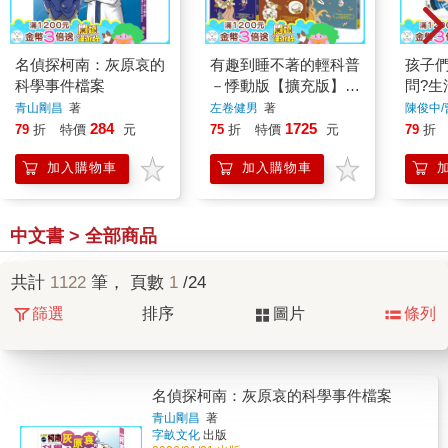
名偵探柯南：灰原哀的
有趣到睡不著的輕科普
孩子們
科學事件檔案
－悸動版【擴充版】
問?生
(共6冊)：化學．元
青山剛昌
著
左卷健男
著
陳俊中/
素．地球科學．天文
284
1725
79
折
特價
元
75
折
特價
元
79
折
學．傳染病．怪奇科學
加入購物車
加入購物車
中文書 > 全部商品
共計
1122
筆， 頁數
1
/24
篩選
排序
圖片
條列
名偵探柯南：灰原哀的科學事件檔案
青山剛昌
著
字畝文化
出版