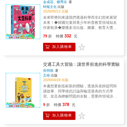
金成花、權秀珍
著
初學者打造，以英語系國家最常使用的「自然
場了！這些滿是小格子的「像素畫」有什麼特
軟體與記憶裝置，並學會深度學習技術，逐步
時報文化
出版
發音法」編撰。全套8冊涵蓋英文單字拼讀能力
別之處？蘊含什麼知識學問？讓我們翻開書
演化為人工智慧的過程。【本系列特色】1.小
2026/05/12 出版
的自然發音法 (Phonics) 及有效引導讀者識別
本，一起進行像素挑戰，動手編程，感受光彩
學生也能輕鬆理解科學知識，不僅是教科書也
未來即將到來讓我們透過科學而非幻想來展望
各個字母發音組合，並以提高英文閱讀及拼字
的奧妙吧！【數棒變變變】邏輯故事學習組故
是故事書 由韓國兒童與青少年科普教育領
未來！◆韓國兒童與青少年科普教育領域知名
能力、準確發音和增強口語溝通。 ★ 清晰道地
事遊戲書 X 數棒方塊組有趣的故事遊戲書，讓
域的知名作家--金成花、權秀珍執筆。從科學而
作家執筆◆榮獲多項出版、圖書、教育大獎與
的發音教學 ★ 專為英文初學編撰的自然發音法
孩子一邊讀故事，一邊跟著主角彼得的腳步，
非幻想切入，把複雜的科學知識「故事化」，
推薦◆未來已來，AI科技世代近在眼前！【故
書籍 ★ 循序引導讀者有效識別字母發音組合
展開「尋找洞洞屋」的冒險，結交動物好朋
332
變成孩子能理解的有趣科學。2.跟上AI世代的
79
折
特價
元
事簡介】人們常說，約在一千五百億年之後，
★ 打造看字讀字、看字母會發音的能力 ★ 有
友，並且勇闖6個的挑戰關卡！搭配數方方塊，
腳步，了解科學的發展過程與趨勢 以過程導向
宇宙中的星系將會逐漸消失無蹤。我們遙遠的
效提高準確發音並增強口語的溝通 AI科學玩創
循序漸進完成每一項任務，提升顏色和形狀、
（process-based）方式撰寫，從科學發展的起
加入購物車
後代，或許會踏上尋找另一個宇宙的旅程。本
意-小小光線設計師《上街兜兜風》悠閒的星期
數數和加法、數量多寡和長短、1-10的分與
源→現在→未來，強調基本原理的重要性。3.
書探討了宇宙最初如何誕生、恆星的形成過
天傍晚，小波一家人開車出門，準備前往AI市
合、立體結構等認知能力，並培養邏輯思考、
科學知識x趣味插圖x延伸提問x多方位思考
程，以及其他宇宙的可能性。對於一百年後抵
市中心觀賞煙火秀。隨著夜色降臨，小波和莉
解決問題的好習慣。【邏輯數智寶盒】故事遊
涵蓋20個科學重點主題，搭配鮮豔插圖與趣味
達泰坦（Titan）的地球人，如何適應行星環
莉注意到街上有好多閃亮的事物：商店招牌、
交通工具大冒險：讓世界前進的科學實驗
戲書 X 數棒方塊組透過故事閱讀，提供孩子語
四格漫畫，帶領孩子從多方位深入思考，探索
境，令人對人類科技與未來充滿期待。就像漫
路燈、紅綠燈和車燈……，各自都有獨特的發
吳明德
著
文力提升，並可利用雙倍的顏色方塊，拼組出
宇宙與未來科技的新知。【獲獎紀錄】★2019
畫、電影般，人類或許真的能適應重力較弱的
光方式。快跟著小波一家去兜兜風吧！《玩具
五南
出版
更多創意作品。左腦和右腦一起動起來！
年榮獲「出版人會議優秀編輯圖書獎」★2019
泰坦，進化成身形比現在高大許多、骨骼更纖
店也瘋狂》今天是小波的生日，一家人開心地
2026/04/28 出版
年榮獲「《少年韓國》優秀兒童圖書」
細，搖搖晃晃行動的全新族群。【本系列特
來到玩具店幫他挑選禮物。沒想到這正是一場
本書想要創造嶄新的體驗，透過吳老師提問與
★2019、2020、2023年榮獲「世宗圖書」入選
色】1.小學生也能輕鬆理解科學知識，不僅是
奇遇的開端！他們不只碰見了會說話的機器人-
講故事、同學彼此討論與輪流發表的方式學
★2021、2022、2023年榮獲韓國「幸福的晨
教科書也是故事書 由韓國兒童與青少年科
派奇，還認識了一位令人意想不到的新朋友！
習。並且為瞭解問題的全貌，需要跨領域涉獵
讀」閱讀運動推薦書★2021年榮獲韓國「年度
普教育領域的知名作家--金成花、權秀珍執筆。
讓我們一起探索箇中的奧秘，體驗AI的神奇
數學、科學與史地知識。想擁有創新的能力，
環境書」入選★2019、2021年榮獲「書種子
378
從科學而非幻想切入，把複雜的科學知識「故
吧！英語悅讀誌系列Read&Learn系列《R&L-
9
折
特價
元
必須追溯發明的科技史。要將學理轉換成實際
（???）」推薦★2021年榮獲韓國「學校圖書館
事化」，變成孩子能理解的有趣科學。2.跟上
Cats, Dogs, And More》教導孩子與毛夥伴間
作品，就不能空談，必須自己動手實作。書中
司書協議會」推薦★2021年榮獲韓國「兒童圖
AI世代的腳步，了解科學的發展過程與趨勢 以
的相處之道，學習當個負責任的主人！精彩圖
加入購物車
精心設計了幾個單元主題：在〈奔馳地面的輪
書研究會」推薦★2022年榮獲「大教
過程導向（process-based）方式撰寫，從科學
文搭配多元習題，讓 Cats, Dogs, And More 陪
子〉製作線控電動車；〈沒有動力為何能飛〉
Soluny（???）」入選★2022-2024年榮獲
發展的起源→現在→未來，強調基本原理的重
伴孩子練習用英文探索毛小孩的生活習性、思
體驗手擲滑翔機；而〈飛行世紀～動力飛行〉