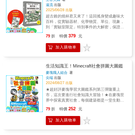
仍不了解宇宙中的暗物質、暗能量，會引領宇
小自然老師 盧俊良 (依姓氏/別名筆畫排序) 70
浩 ／LIS執行長
遠流
出版
宙走向何種命運……請享受這個染上恐怖氣
個在家就可以玩的超酷科學遊戲 ‧授權多國，國
2025/06/28 出版
氛、緊張刺激的天文世界。5.《一定要知道的
外雜誌媒體與親子平台熱烈推薦，Amazon讀者
超古錐的燒杯君又來了！這回搖身變成趣味大
傳染病：資深防疫專家教你守護健康》（獨家
5顆星滿分好評 ‧滿足好奇心，建立科學素養，
百科，從實驗器材、化學物質、單位、現象，
收錄新冠病毒肺炎疫情解說）★專家一次詳解
中小學生必備優質科普圖書 ‧科學才藝班、安親
到「實驗室限定」特別事件的大解密，保證讀
20個傳染病的對策！★ 世界人口過度密集，加
班寒暑假才藝課的科學實驗最佳指南 科學實
了「笑出知識點」。準備好成為實驗室萬事通
上航空網與便利的運輸系統，傳染病已經發展
作、原理與生活資訊並重，立即長知識！ ‧超過
379
79
折
特價
元
了嗎？GO GO GO!! 為什麼進入實驗室要穿實
到一旦出現在地球上的某一個地點，就會快速
500張彩色插圖，步驟清楚呈現。 ‧真正大開本
驗袍？絕不是因為看起來帥氣喔；稀釋液體藥
向四面八方擴散，引爆全球大流行。我們都有
設計，閱讀更加舒適。 ‧幽默的文字解說，玩科
加入購物車
品也有S.O.P？弄錯順序可就危險了；燒瓶為什
機會因為旅行、工作前往曾經發生或潛伏傳染
學也能很開心。 ‧每個實驗約1~2頁就完成，簡
麼有各種形狀？其實它們各有不同的任務；日
病的地區，閱讀本書培養基本觀念，降低傳染
單又好玩。 ‧運用生活中的小物品，在家就能動
常的「泥」≠科學的「泥」？連「泥」都有身世
病的危害。6.《一定要知道的怪奇科學：恐懼
手做。 只要擁有這本有趣的科學實驗書，就能
之謎……；水氣和水蒸氣有何不同？看燒杯君
生活知識王！Minecraft社會拼圖大圖鑑
是很重要的感覺》★26個怪奇主題，獻給止不
夠... 自己造雨、把蛋吸進瓶子裡、讓某人的臉
教你辨識的撇步；人類萬用十指竟與物理學有
住好奇心的你★人造病毒、修改大腦記憶、核
消失、製作直升機式旋轉飛行器、超炫氣泡噴
麥塊職人組合
著
關？動一動，馬上搞懂電流和磁場的祕
子武器、平行宇宙……本書透過各式各樣奇趣
尖端
出版
泉、做出超受歡迎的玩具史萊姆、在蛋上行走
密！ 400個↑關鍵詞條 × 20幅↑趣味漫畫 × 150
詭譎的主題，帶領讀者思考，哪裡恐怖？為什
2024/08/27 出版
也不會踩破它… 這些有趣的實驗涵蓋了科學、
個↑超萌角色任何你想得到的實驗器材、化學物
麼恐怖？了解恐怖科學背後的真相。人類天生
科技、數學、藝術與工程，甚至有些帶點魔術
★超好評麥塊學習大圖鑑系列第三彈隆重上
質、科學現象，以及意想不到的實驗室特殊事
懷有好奇心，想去探索未知事物；另一方面，
的趣味，你將會發現水、空氣、鹽、糖的神
市，這次要進行社會知識大冒險！★在麥塊世
件和防止意外的方法，燒杯君帶你輕鬆掌握，
也有避開危險，恐懼的本能。請讀者好好享受
奇，還有平時家中那些日常物品的小秘密。這
界中探索真實社會，每個建築都是一堂生動的
秒懂科學實驗室的大小事！除此之外，燒杯君
──恐懼感正常運作，但守住人身安全的閱讀體
些小東西只要在你手上，都能成為驚奇！實驗
課！本書巧妙地結合了廣受歡迎的Minecraft遊
252
還會示範各式各樣的科學實驗，例如： ☀製作
79
折
特價
元
驗吧！◆適合中學生以上至一般成人閱讀本書
是使科學變得有趣的完美方法，了解科學就能
戲與重要的社會知識，以獨特的3D立體圖介紹
冰淇淋和椪糖☀收集氣體的方法☀有趣的造雲
特色＼＼封面〝有問題〞／／★有趣到從封面
知道世界如何運轉，這本書將引領你邁出第一
各種建築的製作方法。這種創新的呈現方式不
實驗☀神奇的虹吸效應☀用寶特瓶製作地層 不
開始就〝有問題〞！本系列書籍，各冊封面都
加入購物車
步，朝興奮的發現之旅出發！ 適合小學中高年
僅能吸引讀者的注意力，還能幫助更直觀地理
管你原本是否有點害怕實驗室，或者對於各種
精心設計了一個有趣的問題，你能回答得出來
級與國中生，連大人都會覺得好玩的科學遊
解建築結構。書中涵蓋了超過25種生活中不可
實驗總有躍躍欲試的興奮感，讀完本書，絕對
嗎？等你翻開本書，便能印證你有沒有答對。
戲！ 【專業推薦與來自爸媽們的好評】 “透過
或缺的設施和物件，從帶來便利的便利超商和