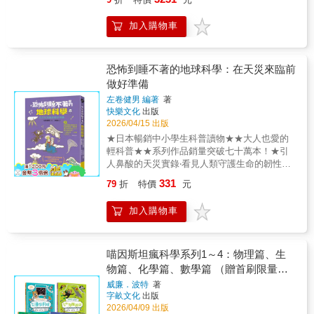
▶ 實驗、除錯、探究，開展跨領域思維 ▶ 做
些什麼？為什麼夏天也能過聖誕節呢？今晚，
中學，培養問題解決能力 STEAM教育結合科
全家一起去參觀城裡的大聖誕樹，看著美麗的
加入購物車
學、科技、工程、藝術、數學五大學門知識，
裝飾和五顏六色的燈光，小波和莉莉也有了自
期許培養出動手做、善發明、具創新思維的下
己的點燈計畫！《小小光線設計師－快樂露營
一代。 AI科學玩創意書籍 系列 --獻給孩子的第
去》小波和莉莉第一次到戶外露營，又大又圓
一套生活AI科學啟蒙書-- --和孩子一起動手體驗
恐怖到睡不著的地球科學：在天災來臨前
的月亮、燦爛的星空，還有草叢中閃閃發光的
生活中的AI科技-- ◎故事為中心，讓知識融入
做好準備
螢火蟲，都讓他們忍不住讚嘆大自然的美麗。
生活 ◎ 循序漸進的說明方式，包羅萬象的內容
猜猜看，他們還會遇到什麼有趣的新鮮事呢？
左卷健男 編著
著
呈現 ◎ 跨領域多元學習，培養多重能力 《快
加入小波和莉莉的行列，一起用燈光和程式，
快樂文化
出版
樂露營去》小波和莉莉第一次到戶外露營，又
動手點亮美好的露營回憶吧！《小小光線設計
2026/04/15 出版
大又圓的月亮、燦爛的星空，還有草叢中閃閃
師－停電驚魂記》今天一早小波驚醒，發現屋
★日本暢銷中小學生科普讀物★★大人也愛的
發光的螢火蟲，都讓他們忍不住讚嘆大自然的
裡一片漆黑，平常透過窗戶照射進來的陽光不
輕科普★★系列作品銷量突破七十萬本！★引
美麗。猜猜看，他們還會遇到什麼有趣的新鮮
見了，屋外更是風雨交加、雷聲大作、閃電頻
人鼻酸的天災實錄‧看見人類守護生命的韌性※
事呢？加入小波和莉莉的行列，一起用燈光和
頻。他試著打開床頭燈、書桌燈甚是房間大
含防災知識解說※◎LINE的已讀功能是因為311
程式，動手點亮美好的露營回憶吧！《停電驚
331
79
折
特價
元
燈，竟然全部不會亮－原來是停電了。《小小
大地震◎核戰爭將帶來氣候災難──核冬天◎火
魂記》今天一早小波驚醒，發現屋裡一片漆
光線設計師－上街兜兜風》悠閒的星期天傍
山碎屑流的移動速度比車子快！◎設計核電廠
黑，平常透過窗戶照射進來的陽光不見了，屋
加入購物車
晚，小波一家人開車出門，準備前往AI市中心
的重要原則◎在日旅遊的安心守護))))千萬別把
外更是風雨交加、雷聲大作、閃電頻頻。他試
觀賞煙火秀。隨著夜色降臨，小波和莉莉注意
它當作睡前讀物，因為你一翻開就停不下來！
著打開床頭燈、書桌燈甚是房間大燈，竟然全
到街上有好多閃亮的事物：商店招牌、路燈、
((((【45個自然災害主題】本書以自然災害（天
部不會亮－原來是停電了。《重溫露營》教具
紅綠燈和車燈……，各自都有獨特的發光方
災）為核心，從歷史經驗出發，探討地球到宇
喵因斯坦瘋科學系列1～4：物理篇、生
及《點點燈》教具教具明細包含：◆手作組：
式。快跟著小波一家去兜風吧！《小小光線設
宙層次的災變。內容涵蓋：地震與火山活動引
物篇、化學篇、數學篇 （贈首刷限量元
重溫露營-營火組合＋點點燈-閃電組合◆電子
計師－玩具店也瘋狂》今天是小波的生日，一
發的災害；颱風與豪雨導致的風災、水災，以
盒：主機板╱電池盒╱USB連接線╱連接線
素週期表墊板）
威廉．波特
著
家人開心地來到玩具店幫他挑選禮物。沒想到
及異常氣候；還有小行星碰撞、太空輻射等天
╱LED彩色燈◆其他：保固卡╱操作手冊╱產
字畝文化
出版
這正是一場奇遇的開端！他們不只碰見了會說
文事件。臺灣與日本同是地震頻繁的島嶼，透
品使用說明書
2026/04/09 出版
話的機器人-派奇，還認識了一位令人意想不到