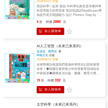
2026/05/21 出版
國際教育、閱讀素養。●核心素養：想像創造。
藉著閱讀故事、思考遊戲、動手操做，從多元
英語科學一起來 套組 AI科學玩創意是培養跨學
●學習領域：自然科學、科技、系統思考與解決
學習中，得到6大能力發展： 1. 精細動作（小
科思考能力的學習者 英語悅讀誌Read&Learn專
問題、規劃執行與創新應變、科技資訊與媒體
肌肉發展） 2. 手眼協調 3. 邏輯思考 4. 認知能
為提升英文閱讀能力 設計 Phonics Step by
素養。【適讀年齡】◎適合8-12歲自主閱讀。
力 5. 觀察力 6. 專注力 【邏輯數智寶盒】 【數
Step是英語學習的基石，專注於發音規律的建
棒變變變】的姊妹作，其學習組包含 一、單冊
2880
9
折
特價
元
立 一套書帶著孩子們英語科學一起來，不要錯
題目卡： ■題目編寫，系統化演進，符合
過哦！ AI科學玩創意-小小光線設計師系列 這
幼童認知學程。 ■近A4 開本，彩色圖示，
加入購物車
個小系列共4本書，藉由生活中的各種光線，用
版面易讀、字體清晰。 ■成冊裝訂，圖卡
故事帶出實作任務，並透過自然科學的原理、
上直接操作，使用、收納都方便。 二、組合方
演算法的設計、充滿創意挑戰的趣味編程，循
塊： ■大小適中，好組好拆，最適合幼齡
序漸進地引導孩子思考，在樂趣中找到屬於自
AI人工智慧（未來已來系列）
孩子小手操作。 ■9種顏色，搭配1-9的數
己的最佳解決方法。不僅可以讓親子與師生從
量，以具像物件操作學習抽象概念。 ■搭
金成花、權秀珍
著
實作中學習，甚至可以從玩樂中建構具象思
時報文化
出版
配題目，數量剛剛好；又能自由拼圖、組裝，
維，厚植演算法實力；除了激發創造力，更能
2026/05/12 出版
靈活多變好玩。 ■無論想要帶著走、收納
培養團隊的共創精神。讓孩子輕輕鬆鬆從日常
都方便，不再有大型積木占空間的苦惱。 《小
未來即將到來讓我們透過科學而非幻想來展望
生活中汲取AI與科普知識。 英語悅讀誌
小色彩藝術家－生活調色盤》小波一家趁著假
未來！◆韓國兒童與青少年科普教育領域知名
Read&Learn系列 一系列主題導向、以知識型內
日回鄉下探望爺爺、奶奶，計畫好的踏青之旅
作家執筆◆榮獲多項出版、圖書、教育大獎與
容與練習活動為特色的分級悅讀誌，引導讀者
卻被一場雨打亂了！幸好很快就雨過天晴，他
推薦◆未來已來，AI科技世代近在眼前！【故
332
建立良好的閱讀理解能力。悅讀誌系列涵蓋了
79
折
特價
元
們和爺爺悠閒散步，陪奶奶愜意寫生；清澈的
事簡介】電影《魔鬼終結者》或《變形金剛》
各式各樣的主題：從個人、家庭、周遭環境出
藍天和美麗的彩虹，以及千變萬化的繪畫顏
中出現的強大人工智慧機器人，是否能在我們
發，未來將延伸到社會、文化、歷史、科學及
加入購物車
料，都讓他們倍感好奇；顏色是怎麼產生的
的現實世界中見到呢？隨著科學家的探索精神
其他應用面的學科，皆與孩子的學習發展歷程
呢？快加入小波和莉莉的色彩探索之旅！《小
與科技的進步，圍繞人工智慧的各種疑問正一
環環相扣。  加贈一年電子書數位帳號，內含
小色彩藝術家－奇幻e術展》小波和莉莉迫不及
一被解開。本書以淺顯有趣的方式，介紹最初
音檔！  全系列完整對應藍思閱讀分級表 自然
待地跟著爺爺去看展覽，一幅幅神秘風格的畫
只是「巨大計算機」的電腦，如何隨著硬體技
太空科學（未來已來系列）
發音拼讀Phonics Step by Step 系列 專為英文
作，引發大家的好奇心...，知識淵博的亞特登
術的發展體積不斷縮小，卻同時具備多樣化的