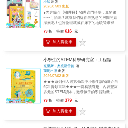
卡& 伊日Lenka Karpíšková & Jiří Vlach
著
小鯨
出版
書」入選★2021、2022、2023年榮獲韓國「幸
基礎知識：原子和分子、化學反應、溫度、人
普●教育議題：資訊教育、科技教育、能源教
2026/07/03 出版
福的晨讀」閱讀運動推薦書★2021年榮獲韓國
體、微生物、材料、大自然、氣體、食物、製
育、國際教育、閱讀素養。●核心素養：想像創
「年度環境書」入選★2019、2021年榮獲「書
●內容簡介【物理冊】物理這門科學，真的很
作過程等。●作者其它著作科學媽媽和孩子們的
造。●學習領域：自然科學、科技、系統思考與
種子（???）」推薦★2021年榮獲韓國「學校圖
~~~可怕嗎？就讓我們從你最熟悉的房間開始
生活探險
解決問題、規劃執行與創新應變、科技資訊與
書館司書協議會」推薦★2021年榮獲韓國「兒
探索吧！也許物理就藏在床下的地暖管線裡，
媒體素養。【適讀年齡】◎適合8-12歲自主閱
童圖書研究會」推薦★2022年榮獲「大教
或是衣櫃裡那件會反光的T恤，甚至是偶爾神祕
讀。
616
79
折
特價
元
Soluny（???）」入選★2022-2024年榮獲
跳電的配電箱……到底為什麼會這樣呢？不管
「Hanuri（???）」必讀書單入選【閱讀指標】
物理是像磁鐵一樣吸引你，還是讓你緊張得想
加入購物車
關鍵字：#科學 #科技 #科普 #科學教育 #科技
躲到桌子底下，都別怕！這本書會告訴你，物
教育 #想像力 #奈米 #奈米機器人 #原子 #未來
理既迷人而且無處不在。接下來，我們要從地
#兒童科普●教育議題：資訊教育、科技教育、
板到天花板，把整個家都翻一遍：從廚房裡快
能源教育、國際教育、閱讀素養。●核心素養：
樂冒泡的水壺，到浴室裡彎彎的水管（還帶著
小學生的STEM科學研究室：工程篇
想像創造。●學習領域：自然科學、科技、系統
奇怪的味道）；一路揭開物質變化、電、輻射
克里斯．奧克斯雷德
著
思考與解決問題、規劃執行與創新應變、科技
和各種隱形力量的祕密。還有一連串讓人驚呼
商周出版
出版
資訊與媒體素養。【適讀年齡】◎適合8-12歲
的實驗等著你！小心，其中有一個實驗，可能
2026/07/02 出版
自主閱讀。
會讓你的頭髮全都站立起來喔！內容含括了九
★★★系列作入選第45次中小學生讀物選介自
年一貫「自然與生活科技」學習領域中，關於
然科普類書籍★★★一套易讀有趣、內容豐富
物理的基礎知識：狀態變化、能量轉換、聲、
多元的STEM讀本，激發孩子的學習動機，培
光、電、熱、力、流動、測量、輻射、感官、
養好奇心、探究力、思考力！一跨頁一主題╳
379
水壓等。【化學冊】一聽到「化學」這個詞，
79
折
特價
元
重點觀念綜覽╳融入生活與時事！★符合108課
你的頭髮會不會豎起來？快來看看我們身邊的
綱與STEM教育學習需求★內容精采詳實，打
化學吧，其實一點也不恐怖！這本書會帶你在
加入購物車
好重要觀念基礎★快速提升科學素養的必備素
家裡到處探險，發現原來日常生活裡藏著好多
材★啟動自主學習力的最佳入門選擇――系列
有趣的化學！你知道壁虎為什麼怕平底鍋嗎？
聯合推薦（依姓氏筆畫序）金鐘兒少節目主持
廚房裡到底藏了多少臭氣沖天的化學物質？還
人 王伯源、陳瑋薇「每天都要一起玩-