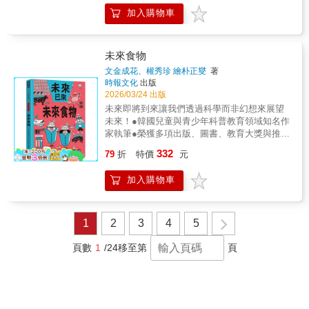
作用和技巧，還會闡釋磁力應用的例子。
加入購物車
未來食物
文金成花、權秀珍 繪朴正燮
著
時報文化
出版
2026/03/24 出版
未來即將到來讓我們透過科學而非幻想來展望
未來！●韓國兒童與青少年科普教育領域知名作
家執筆●榮獲多項出版、圖書、教育大獎與推薦
●未來已來，AI科技世代近在眼前！【故事簡
332
79
折
特價
元
介】若要為未來的糧食做準備，首先必須思
考：我們的食物從何而來？沒有植物，就沒有
加入購物車
糧食；沒有種子，就沒有糧食！地球的食物生
態鏈崩解、可耕地不斷減少、氣候危機早已開
始，而缺水問題始終無法解決。肉食消費持續
增加，為了人類的便利而餵養家畜不適當的飼
1
2
3
4
5
料，也導致各種傳染病不斷爆發。人類真的能
克服未來的糧食危機嗎？本書提出了健康的替
頁數
1
/24
移至第
頁
代糧食選擇，介紹潔淨肉、可口的昆蟲等。更
進一步討論，在危機四伏的地球上，我們該思
考什麼、該實踐什麼，以及那些我們選擇不去
實踐的事。【本系列特色】1.小學生也能輕鬆
理解科學知識，不僅是教科書也是故事書