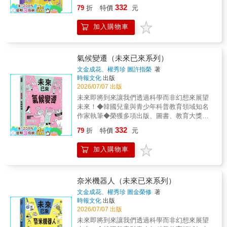
推薦◆未來已來，AI科技世代近在眼前！【故
宙視野，放眼未來月球移民夢！】由航太公司
332
育領域的知名作家--金成花、權秀珍執筆。從科
79
折
特價
元
事簡介】每當人類發現並運用新的材料，人類
「藍色起源」工程師喬爾達．莫蘭西撰寫，結
學而非幻想切入，把複雜的科學知識「故事
文明就會迎來巨大的進步。可以說，地球的歷
合航太工程與登月技術的專業知識，帶領孩子
化」，變成孩子能理解的有趣科學。2.跟上AI
加入購物車
史就是一部不斷發現新材料的歷史！構成生活
認識最新太空科學與未來的太空生活。◎【生
世代的腳步，了解科學的發展過程與趨勢 以過
的材料其實只有七種：紙、木頭、石頭、玻
動插畫╳冒險情境╳幽默對話，帶孩子身歷其
程導向（process-based）方式撰寫，從科學發
璃、金屬、橡膠、塑膠。然而，現在我們將突
境登上月球！】生動的情境結合扎實的知識，
展的起源→現在→未來，強調基本原理的重要
破過去，迎來全新的體驗。我們所想像的「夢
搭配輕鬆逗趣的對話，把複雜的航太工程知
氣候變遷（未來已來系列）
性。3.科學知識x趣味插圖x延伸提問x多方位思
想材料」，真的有一天會出現嗎？在環境、氣
識，變成一場好玩的生存大冒險！◎【知識大
文金成花、權秀珍 圖許指榮
著
考 涵蓋20個科學重點主題，搭配鮮豔插圖
候與健康等各種問題上，有沒有某種存在，能
補帖：「太空小辭典」】書末附有「太空小辭
時報文化
出版
與趣味四格漫畫，帶領孩子從多方位深入思
讓生活變得更加豐富舒適？新的材料正一步步
典」，認識月球與太空工程領域的重要關鍵
2026/07/07 出版
考，探索宇宙與未來科技的新知。【獲獎紀
向我們靠近！【本系列特色】1.小學生也能輕
字，輕鬆打開太空知識的大門！
未來即將到來讓我們透過科學而非幻想來展望
錄】★2019年榮獲「出版人會議優秀編輯圖書
鬆理解科學知識，不僅是教科書也是故事
未來！◆韓國兒童與青少年科普教育領域知名
獎」★2019年榮獲「《少年韓國》優秀兒童圖
書 由韓國兒童與青少年科普教育領域的知
作家執筆◆榮獲多項出版、圖書、教育大獎與
書」★2019、2020、2023年榮獲「世宗圖書」
名作家--金成花、權秀珍執筆。從科學而非幻想
推薦◆未來已來，AI科技世代近在眼前！【故
入選★2021、2022、2023年榮獲韓國「幸福的
332
切入，把複雜的科學知識「故事化」，變成孩
79
折
特價
元
事簡介】地球正面臨一場巨大的災難！前所未
晨讀」閱讀運動推薦書★2021年榮獲韓國「年
子能理解的有趣科學。2.跟上AI世代的腳步，
見的可怕事件──氣候變遷！龐大的北極冰層正
度環境書」入選★2019、2021年榮獲「書種子
了解科學的發展過程與趨勢 以過程導向
加入購物車
不斷融化、可怕的乾旱讓一切逐漸枯竭、驚人
（???）」推薦★2021年榮獲韓國「學校圖書館
（process-based）方式撰寫，從科學發展的起
的洪水使城市被淹沒。地球到底發生了什麼事
司書協議會」推薦★2021年榮獲韓國「兒童圖
源→現在→未來，強調基本原理的重要性。3.
呢？驚人的洪水、可怕的森林大火、猛烈的颱
書研究會」推薦★2022年榮獲「大教
科學知識x趣味插圖x延伸提問x多方位思考
風、灼熱的熱浪與殘酷的乾旱正席捲地球。這
Soluny（???）」入選★2022-2024年榮獲
奈米機器人（未來已來系列）
涵蓋20個科學重點主題，搭配鮮豔插圖與趣味
一切的原因，就是地球持續升溫的「全球暖
「Hanuri（???）」必讀書單入選【閱讀指標】
文金成花、權秀珍 圖金榮修
著
四格漫畫，帶領孩子從多方位深入思考，探索
化」。地球平均氣溫上升的速度，比2億5千萬
關鍵字：#科學 #科技 #科普 #科學教育 #科技
時報文化
出版
宇宙與未來科技的新知。【獲獎紀錄】★2019
年前的大滅絕時期還要快500倍。科學家預測，
教育 #想像力 #西元10001年 #冰河時代 #全球
2026/07/07 出版
年榮獲「出版人會議優秀編輯圖書獎」★2019
在未來10年內，將有100萬種動物從地球上消
暖化 #未來 #兒童科普●教育議題：資訊教育、
未來即將到來讓我們透過科學而非幻想來展望
年榮獲「《少年韓國》優秀兒童圖書」
失。我們究竟該如何克服氣候危機？【本系列
科技教育、能源教育、國際教育、閱讀素養。●