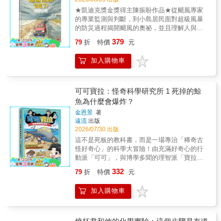
期考試前複習過一遍，就能大幅提高分數。 &
已經可以自行設計符合台灣需求，成為全球準
兒童的好奇心，讓兒童從小開始接觸科學知
★凱迪克獎金獎得主陳振盼作品★從颶風專家
★4. 列出考試中常出現的實驗．觀察重點！ 本
點率最高、無人員傷亡紀錄的高速鐵路。 透過
識，擁有探索廣闊世界的知識力、行動力！每
的專業監測與判斷，到小島居民面對超級風暴
書在主要的問答內容之後，進一步從物理、化
台灣高鐵，我們知道一些鐵道的祕密： ★高鐵
本書包含以下單元：主題：野生動物野生動物
的防災過程揭開颶風的奧祕，並且理解人與人
學、地球科學、生物各科中整理出各10項，容
的車頭像子彈，跟空氣阻力有關係！ ★有高鐵
分布區域、雨林地帶動物、昆蟲世界、山區動
間的合作互助，至關重要注意，一個威力驚人
易出現在考試中的「實驗．觀察」重點。可依
全線350公里，有252公里都是高架橋路段，這
379
物、沙漠地帶動物、海洋世界動物、草原地帶
79
折
特價
元
的颶風形成了！勇敢的颶風獵人出動，駕駛飛
此確認實驗步驟是什麼？觀察時的注意事項有
是為什麼？ ★高鐵在行進中需要不斷「觸
動物、南極洲與北極洲主題：恐龍世界恐龍特
機進入風暴中心蒐集數據；幾千公里外的颶風
哪些？ & ★5. 書末附名詞索引與解釋！ 列出本
電」？ ★列車座位的一切狀況，高鐵列車長的
色介紹（暴龍、迅猛龍、翼龍）、恐龍居住環
加入購物車
專家也就定位，利用衛星監測風暴，並且更新
書提到的重要名詞，並解釋意義。可善用這份
手機全知道！ 本書特色 ★學習科學知識、邏輯
境介紹、恐龍體型比較、人們如何認識恐
預報、發布警報；居民也忙著封鎖窗戶、儲備
索引，幫助複習，在考試前可用來測試自己的
思維、創新方法，工程是最實際的例子★ 1、
龍？、介紹古生物學的研究方法、恐龍覓食方
物資，為可能到來的災難做好準備……本書描
理解程度。 &
最領先：第一本為台灣孩子介紹國內重大工程
法、恐龍生存方式：運用特殊能力反擊、恐龍
繪的不只是地球彼端的一場風暴，它也讓時常
可可寶拉：怪奇科學研究所 1 死掉的鯨
的科普圖書。 2、跨領域：透過工程建設了解
演化過程主題：人體奧秘介紹人體器官、細胞
面臨颱風威脅的我們產生強烈共鳴，★《科學
魚為什麼會爆炸？
科學、技術、工程、人文、數學、環保等跨領
功能、骨頭功能、肌肉功能、血液與血球功
星期五》最佳兒童科學書圖書 ★《學校圖書館
域學科應用。 3、最在地：透過台灣偉大工程
能、人腦部位與能力、食物與營養、消化系
金恩景
著
期刊》年度最佳圖書 ★ 芝加哥公共圖書館年度
認識台灣環境、區域特色及台灣的工程技術。
遠流
出版
統、呼吸系統，及五種感官（聽覺、嗅覺、味
最佳圖書 ★《號角圖書》推薦書目 美國哈特拉
2026/07/30 出版
4、強圖解：高鐵最詳細的圖解，以及進行高鐵
覺、視覺、觸覺）主題：太空巡航介紹外太空
斯島上風和日麗，看似一片平靜，然而，一場
工程所必須知道的科學知識。 5、大拉頁：特
結構、太空人配備、太陽系、九大行星、探索
這不是死板的教科書，而是一場專治「稀奇古
超級風暴在大西洋上空形成了……危機正在逼
殊拉頁，呈現高速鐵路完整的鐵道系統以及高
太空的方式（太空船、太空站、太空人生
怪好奇心」的科學大冒險！由充滿好奇心的行
近——所有人都在猜測：它什麼時候會登陸？
鐵24小時的工作流程。 6、接軌國際：從台灣
活）、登陸月球、人造衛星、辨別星座、認識
動派「可可」，與博學多聞的理智派「寶拉」
又會從哪裡登陸？還有多少時間可以準備？氣
鐵道歷史，延伸介紹海外重要的高速鐵路工
銀河系（行星、小行星） 介紹影片：
攜手組團！他們將帶領小讀者進入《可可寶
象學家不分晝夜，透過衛星密切監測風暴動
332
79
折
特價
元
程。
https://www.youtube.com/watch?
拉：怪奇科學研究所》，透過節奏明快、誇張
向。勇敢的颶風獵人駕駛飛機直闖暴風中心，
v=aBTy1MQ4Tks
爆笑的漫畫，加上親自下海的「科學實測」，
冒險穿梭雷電、強風與暴雨之間，只為取得最
加入購物車
驗證世界上各種讓人跌破眼鏡的奇葩問題。全
關鍵的氣象資料。島上的居民也開始行動：封
書收錄 18 話腦洞大開的科學挑戰，涵蓋生物、
住窗戶、把家具搬到樓上，並準備好緊急求生
化學、物理與人體奧秘。從生態驚悚，到客廳
用品，迎接可能到來的災難。本書以震撼、細
就能做的神奇理化實驗，一步步帶領孩子打破