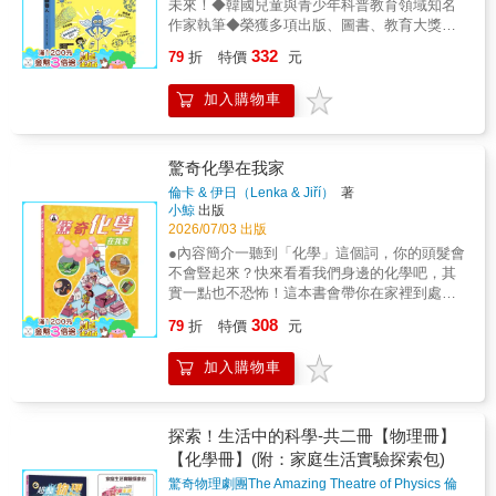
未來！◆韓國兒童與青少年科普教育領域知名
★2019、2020、2023年榮獲「世宗圖書」入選
特色】1.小學生也能輕鬆理解科學知識，不僅
核心素養：想像創造。●學習領域：自然科學、
作家執筆◆榮獲多項出版、圖書、教育大獎與
★2021、2022、2023年榮獲韓國「幸福的晨
是教科書也是故事書 由韓國兒童與青少年
科技、系統思考與解決問題、規劃執行與創新
推薦◆未來已來，AI科技世代近在眼前！【故
讀」閱讀運動推薦書★2021年榮獲韓國「年度
332
科普教育領域的知名作家──金成花、權秀珍執
應變、科技資訊與媒體素養。【適讀年齡】◎
79
折
特價
元
事簡介】取代人類工作的聰明分子機器的世界
環境書」入選★2019、2021年榮獲「書種子
筆。從科學而非幻想切入，把複雜的科學知識
適合8-12歲自主閱讀。
即將到來！未來，每個家庭都會有一台萬能組
（???）」推薦★2021年榮獲韓國「學校圖書館
「故事化」，變成孩子能理解的有趣科學。2.
加入購物車
裝機，奈米機器人大軍來襲！科學家發現，宇
司書協議會」推薦★2021年榮獲韓國「兒童圖
跟上AI世代的腳步，了解科學的發展過程與趨
宙中的各種原子各具特性，當它們聚集並結合
書研究會」推薦★2022年榮獲「大教
勢 以過程導向（process-based）方式撰寫，
成分子時，會形成全新的物質。為了解開這個
Soluny（???）」入選★2022-2024年榮獲
從科學發展的起源→現在→未來，強調基本原
祕密，人們嘗試逐一操控最小單位──原子，並
「Hanuri（???）」必讀書單入選【閱讀指標】
驚奇化學在我家
理的重要性。3.科學知識x趣味插圖x延伸提問x
開啟了通往「奈米世界」的道路。【本系列特
關鍵字：#科學 #科技 #科普 #科學教育 #科技
倫卡 & 伊日（Lenka & Jiří）
著
多方位思考 涵蓋20個科學重點主題，搭配
色】1.小學生也能輕鬆理解科學知識，不僅是
教育 #想像力 #新材料 #未來 #兒童科普●教育
小鯨
出版
鮮豔插圖與趣味四格漫畫，帶領孩子從多方位
教科書也是故事書 由韓國兒童與青少年科
議題：資訊教育、科技教育、能源教育、國際
2026/07/03 出版
深入思考，探索宇宙與未來科技的新知。【獲
普教育領域的知名作家──金成花、權秀珍執
教育、閱讀素養。●核心素養：想像創造。●學
●內容簡介一聽到「化學」這個詞，你的頭髮會
獎紀錄】★2019年榮獲「出版人會議優秀編輯
筆。從科學而非幻想切入，把複雜的科學知識
習領域：自然科學、科技、系統思考與解決問
不會豎起來？快來看看我們身邊的化學吧，其
圖書獎」★2019年榮獲「《少年韓國》優秀兒
「故事化」，變成孩子能理解的有趣科學。2.
題、規劃執行與創新應變、科技資訊與媒體素
實一點也不恐怖！這本書會帶你在家裡到處探
童圖書」★2019、2020、2023年榮獲「世宗圖
跟上AI世代的腳步，了解科學的發展過程與趨
養。【適讀年齡】◎適合8-12歲自主閱讀。
險，發現原來日常生活裡藏著好多有趣的化
書」入選★2021、2022、2023年榮獲韓國「幸
308
勢 以過程導向（process-based）方式撰寫，
79
折
特價
元
學！你知道壁虎為什麼怕平底鍋嗎？廚房裡到
福的晨讀」閱讀運動推薦書★2021年榮獲韓國
從科學發展的起源→現在→未來，強調基本原
底藏了多少臭氣沖天的化學物質？還有，電池
「年度環境書」入選★2019、2021年榮獲「書
理的重要性。3.科學知識x趣味插圖x延伸提問x
加入購物車
為什麼會爆炸？我們會一起走進家裡的每個角
種子（???）」推薦★2021年榮獲韓國「學校圖
多方位思考 涵蓋20個科學重點主題，搭配
落，很快你就會發現，化學真的無所不在！從
書館司書協議會」推薦★2021年榮獲韓國「兒
鮮豔插圖與趣味四格漫畫，帶領孩子從多方位
香噴噴的早餐，到雜物間裡恐怖的清潔劑，通
童圖書研究會」推薦★2022年榮獲「大教
深入思考，探索宇宙與未來科技的新知。【獲
通都是化學的世界。透過這些超讚的實驗，你
Soluny（???）」入選★2022-2024年榮獲
探索！生活中的科學-共二冊【物理冊】
獎紀錄】★2019年榮獲「出版人會議優秀編輯
不只會親手玩化學，還會驚訝地發現：這個神
「Hanuri（???）」必讀書單入選【閱讀指標】
【化學冊】(附：家庭生活實驗探索包)
圖書獎」★2019年榮獲「《少年韓國》優秀兒
奇世界的範圍，有夠大！內容含括了九年一貫
關鍵字：#科學 #科技 #科普 #科學教育 #科技
童圖書」★2019、2020、2023年榮獲「世宗圖
驚奇物理劇團The Amazing Theatre of Physics 倫
「自然與生活科技」學習領域中，關於化學的
教育 #想像力 #氣候 #全球暖化 #未來 #兒童科