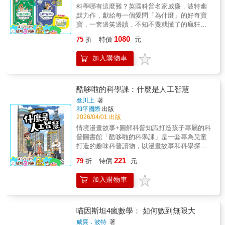
過本書不但能借鑑日本的防災策略，也為在日
科學哪有這麼難？英國科普名家威廉．波特幽
的新朋友！讓我們一起探索箇中的奧秘，體驗
旅遊的國人，增進旅途安心感。大自然賜予我
默力作，獻給每一個愛問「為什麼」的好奇寶
AI的神奇吧！《密碼攻防戰》「叮咚!」突然想
們棲身之處與生命必需的滋養，卻也伴隨著無
寶，一套邊笑邊讀，不知不覺就懂了的瘋狂科
起的電鈴聲，打斷了正在聊天的小波一家人。
情的災害。防災專家寺田寅彦最著名的話就是
學入門讀本！物理 × 生物 × 化學 × 數學， 四
原來是傑登寄給莉莉、小波的來信。信封裡有
「天災總在人們忘記時降臨」。藉由本書了解
1080
75
折
特價
元
大核心學科一次到位！ 從生活情境拆解抽象概
五張紙條，只見紙條上都是黑點和線條，以及
自然災害的原理以及防災的知識，讓我們守護
念，建立跨領域的科學理解力。 ★入圍2025年
排列錯亂的文字，究竟想傳什麼呢？讓我們一
自己的家園。【精采主題搶先看】●受海嘯侵襲
加入購物車
英國學校圖書館協會「資訊類圖書獎」最佳書
同動腦，破解謎題吧！《小小色彩藝術家－生
的核電廠●設計核電廠時，需遵守重要原則，使
單★如果你曾經好奇過以下這些事：為什麼人
活調色盤》小波一家趁著假日回鄉下探望爺
其能在緊急情況時「停止」核分裂反應、「冷
可以在月球上跳得那麼高？動物沒有大腦也能
爺、奶奶,計畫好的踏青之旅卻被一場雨打亂了!
卻」燃料、「圍阻」放射性物質，以確保安
活下來嗎？鑽石真的可以被「做」出來？真的
酷哆啦的科學課：什麼是人工智慧
幸好很快就雨過天晴,他們和爺爺悠閒散步,陪奶
全。但三一一大地震與隨之而來的海嘯，使得
有人能把數字數到無限大嗎？本系列涵蓋物
奶愜意寫生;清澈的藍天和美麗的彩虹,以及千變
福島第一核電廠六座反應爐的「冷卻」與「圍
叁川上
著
理、生物、化學、數學四大領域，從生活情境
萬化的繪畫顏料,都讓他們倍感好奇:顏色是怎麼
和平國際
出版
阻」功能失效，造成了重大事故。福島第一核
出發，透過角色對話、情境漫畫與圖解說明，
產生的?快加入小波和莉莉的色彩探索之旅！
2026/04/01 出版
電廠內，運作中的一號機到三號機反應爐均緊
引導孩子一步步理解原本抽象的科學概念。現
《小小色彩藝術家－奇幻e術展》小波和莉莉迫
急停機，並插入控制棒，以停止核分裂連鎖反
情境漫畫故事+圖解科普知識打造孩子專屬的科
在就跟著天才（但有點自戀）的喵因斯坦，以
不及待地跟著爺爺去看展覽，一幅幅神秘風格
應，接著需冷卻並消除「衰變熱」。此時若無
普圖書館「酷哆啦的科學課」是一套專為兒童
及吐槽（+添亂）小助手斯庫特，一起進入科普
的畫作，引發大家的好奇心... 知識淵博的亞特
法有效冷卻，衰變熱就會讓燃料棒的溫度持續
打造的趣味科普讀物，以漫畫故事和科學探險
世界，用最幽默的方式，學最認真的科學！
登場了！這些滿是小格子的「像素畫」有什麼
上升，造成很大的問題。但這場事故中，用於
為主線,透過主角奇奇、妙妙、外星貓酷哆啦和
221
《喵因斯坦瘋科學系列》喵因斯坦①瘋物理：
79
折
特價
元
特別之處？蘊含什麼知識學問？讓我們翻開書
啟動緊急爐心冷卻系統的緊急柴油發電機因海
人工智慧機器人阿九的互動，帶領小讀者探索
如何漫步月球喵因斯坦②瘋生物：如何和海豚
本，一起進行像素挑戰，動手編程，感受光彩
嘯的侵襲而停擺了。●正常化偏誤與從眾偏誤●
人工智慧的奧祕。本套書致力於將複雜的科技
說話喵因斯坦③瘋化學：如何做出鑽石喵因斯
的奧妙吧！
加入購物車
當發生了與日常不同的異常狀況時，一般人往
知識轉化為生動易懂的內容，激發孩子的好奇
坦④瘋數學：如何數到無限大本書特色 ★四大
往下意識覺得「應該沒事吧」，進而猶豫是否
心與科學思維，有助科學素養的全面提升。
核心學科，一次到位物理 × 生物× 化學 × 數
要呼籲避難或開始撤離。這種心理稱做「正常
《什麼是人工智慧》是「酷哆啦的科學課」套
學，對應自然與數學課綱，建立跨學科的科學
化偏誤」，是延誤避難的主因。「遇到海嘯各
書首冊，有系統介紹人工智慧的基礎概念與發
喵因斯坦4瘋數學： 如何數到無限大
綜合理解力 ★角色對話 × 情境漫畫 × 圖解說明
自逃」就是為了防止這種情況而誕生的口號。
展歷程。透過「智慧門」、「機器人阿九」等
威廉．波特
著
透過連貫的漫畫劇情與角色互動，降低學習門