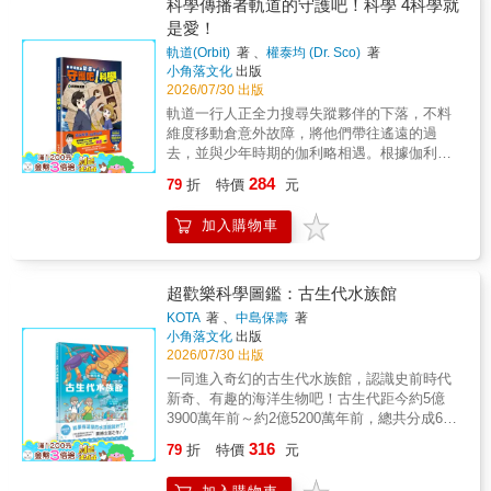
破掉，為什麼做麵包要放小蘇打粉，好奇的他
科學傳播者軌道的守護吧！科學 4科學就
們開始探索食物背後隱藏的祕密。簡易的理
是愛！
論、有趣的情境，紙上立體實驗室開張囉﹗書
軌道(Orbit)
著 、
權泰均 (Dr. Sco)
著
籍特色★日常生活取材，讓科學和孩子的生活
小角落文化
出版
經驗緊密結合﹗日常生活中隱藏著許多物理、
2026/07/30 出版
化學現象，本書從中取材，讓艱深、難懂的科
軌道一行人正全力搜尋失蹤夥伴的下落，不料
學理論跳出古板的教學課本，變成貼近生活的
維度移動倉意外故障，將他們帶往遙遠的過
輕鬆小知識，除了提高小讀者對物理、化學的
去，並與少年時期的伽利略相遇。根據伽利略
學習興趣，也培養探究事務的精神。★上百處
的目擊說法，兩人是被一道神祕的光束與煙霧
新奇好玩的機關，邊玩邊學，加深孩子的記
284
79
折
特價
元
捲走。面對未知的異常，他們能否在陌生的時
憶！透過立體書的設計，利用動手翻翻看、拉
代尋回夥伴？失蹤的理才和岱妮又遭遇什麼樣
動機關的方式，讓孩子在玩樂中，對科學的認
加入購物車
的奇遇？這場跨越時空的科學冒險，絕對不容
知有更深入的了解，並且加深其記憶力。★清
錯過！【好評推薦】我認為最好的教育是讓人
楚、簡潔的介紹，培養孩子的邏輯思考能力﹗
在不經意間學會，而不是僅停留在學習的過程
科學理論的推演非常需要清晰的思考邏輯，本
中。跟隨軌道，開心地跌跌撞撞，你將遇見愛
超歡樂科學圖鑑：古生代水族館
書透過立體機關、翻翻頁的設計，一個階段、
因斯坦，也會碰到達爾文。好了，大家一起來
一個階段帶領孩子思考科學流程與因果關係，
KOTA
著 、
中島保壽
著
踏上這段令人興奮的科學之旅吧！──崔載天
小角落文化
出版
從中培養邏輯思考能力。★STEAM主題，108
（梨花大學生態科學系名譽教授 / 生物多樣性
2026/07/30 出版
課綱核心素養的培養STEAM精神包含跨領域、
基金會理事長）「科學簡單又有趣」這句話根
生活應用、解決問題、五感學習，108課綱的核
一同進入奇幻的古生代水族館，認識史前時代
本是謊言。科學其實是困難且枯燥的，因為科
心素養是指面對現在生活和未來挑戰時，所應
新奇、有趣的海洋生物吧！古生代距今約5億
學家使用的是與我們日常生活不同的語言——
具備的知識、能力和態度。本書的STEAM精神
3900萬年前～約2億5200萬年前，總共分成6個
數學語言，因此需要翻譯者。這些翻譯者，就
培養將幫助孩子面對課堂的挑戰，讓孩子無痛
時期，分別是寒武紀、奧陶紀、志留紀、泥盆
316
是科學傳播者。軌道的《守護吧！科學》將會
79
折
特價
元
學習，在108課綱學習中充滿自信。★有趣故事
紀、石炭紀、二疊紀，那是遙遠到不只是連你
成為孩子們了解科學的第一道門。──李正模
情節，讓科學理論不無聊﹗本書故事的主角是
還沒出生，甚至連恐龍都還不存在的時候呢！
（前國立果川科學館館長）雖然我們經常聽到