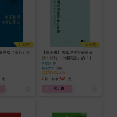
金石堂
金石堂
華民國（南京）憲
【電子書】國家理性與優良政
體：關於「中國問題」的「中國
意識」
許章潤
著
城市大學
出版
2017/07/01 出版
641
元
7
折
特價
元
電子書