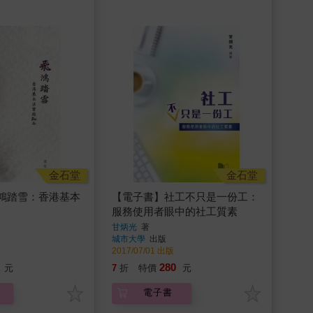
金石堂
金石堂
鴻踏雪：香港基本
【電子書】社工不只是一份工：
服務使用者眼中的社工質素
甘炳光
著
城市大學
出版
2017/07/01 出版
280
元
7
折
特價
元
電子書