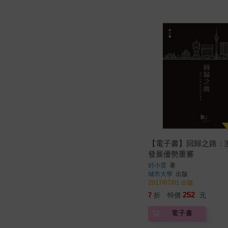
【電子書】回歸之路：
發展優勢重審
封小雲
著
城市大學
出版
2017/07/01 出版
252
7
折
特價
元
電子書