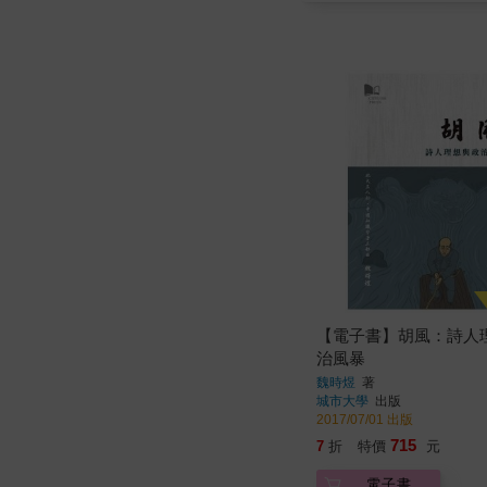
【電子書】胡風：詩人
治風暴
魏時煜
著
城市大學
出版
2017/07/01 出版
715
7
折
特價
元
電子書