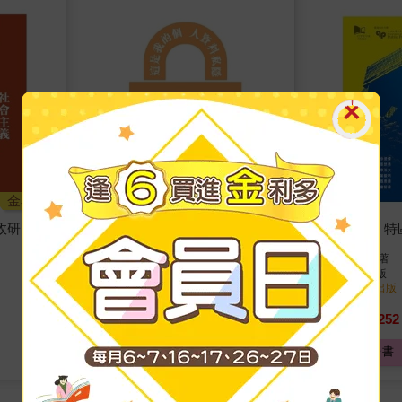
金石堂
金石堂
政研究
【電子書】注意！這是我的個人
【電子書】特
資料私隱
葉健民 編著
著
黃繼兒
著
城市大學
出版
城市大學
出版
2017/07/01 出版
2017/07/01 出版
361
252
7
折
特價
元
7
折
特價
電子書
電子書