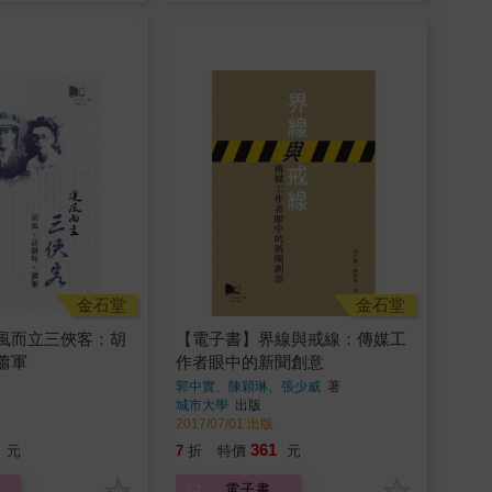
金石堂
金石堂
風而立三俠客：胡
【電子書】界線與戒線：傳媒工
蕭軍
作者眼中的新聞創意
郭中實、陳穎琳、張少威
著
城市大學
出版
2017/07/01 出版
361
元
7
折
特價
元
電子書