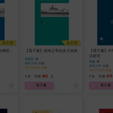
金石堂
金石堂
主轉型：
【電子書】南海之爭的多元視角
【電子書】中
法研究
孫國祥
著
聶鑫
著
城市大學
出版
城市大學
出版
2017/12/01 出版
2017/11/01 出版
361
473
7
折
特價
元
7
折
特價
電子書
電子書