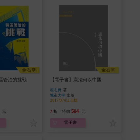
金石堂
金石堂
區管治的挑戰
【電子書】憲法何以中國
翟志勇
著
城市大學
出版
2017/07/01 出版
504
元
7
折
特價
元
電子書