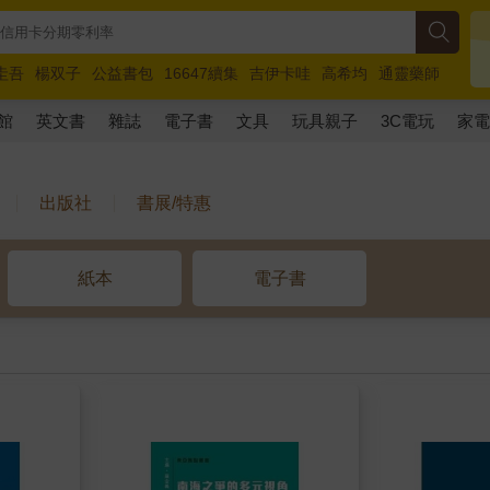
圭吾
楊双子
公益書包
16647續集
吉伊卡哇
高希均
通靈藥師
路邊攤新作
馬斯克
玩具總動員5
超慢跑
館
英文書
雜誌
電子書
文具
玩具親子
3C電玩
家
出版社
書展/特惠
紙本
電子書