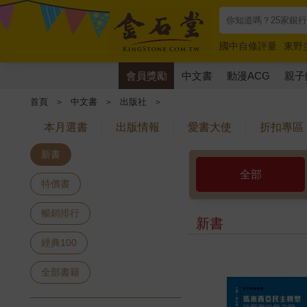
國中自修評量
東野
唯紅花綻放
奧德賽
會員獎勵
中文書
動漫ACG
親子
首頁
＞
中文書
＞
出版社
＞
本月選書
出版情報
愛書大使
折扣專區
新書
全部
特價書
暢銷排行
新書
經典100
全部書籍