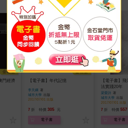
金石堂
金石堂
澳門經濟
【電子書】年代記憶
【電子書】飛
法實踐20年
李天綱
著
梁愛詩
著
城市大學
出版
城市大學
出版
2017/07/01 出版
2017/07/01 出版
305
557
7
折
特價
元
7
折
特價
電子書
電子書