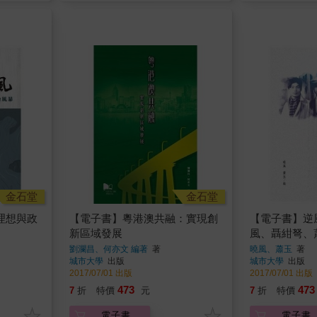
金石堂
金石堂
理想與政
【電子書】粵港澳共融：實現創
【電子書】逆
新區域發展
風、聶紺弩、
劉瀾昌、何亦文 編著
著
曉風、蕭玉
著
城市大學
出版
城市大學
出版
2017/07/01 出版
2017/07/01 出版
473
473
7
折
特價
元
7
折
特價
電子書
電子書