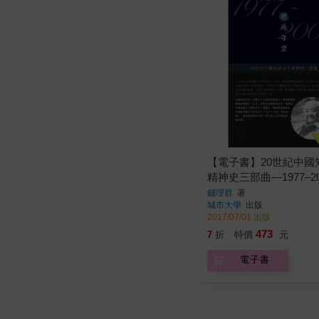
【電子書】20世紀中國
精神史三部曲—1977–2
地守望
錢理群
著
城市大學
出版
2017/07/01 出版
473
7
折
特價
元
電子書