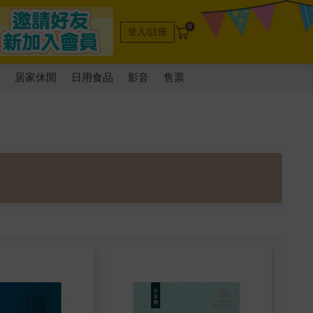
0
登入/註冊
電
居家休閒
日用食品
影音
售票