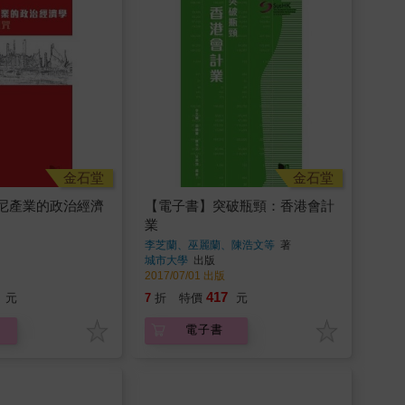
金石堂
金石堂
尼產業的政治經濟
【電子書】突破瓶頸：香港會計
業
李芝蘭、巫麗蘭、陳浩文等
著
城市大學
出版
2017/07/01 出版
417
元
7
折
特價
元
電子書