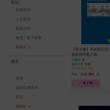
類別
社會哲思
人文歷史
財經企管
教育／親子教養
【電子書】馬來西亞民
族群與宗教之困
王國璋
著
書系
城市大學
出版
2018/01/01 出版
.
361
7
折
特價
元
其他
電子書
認識亞洲系列
其它