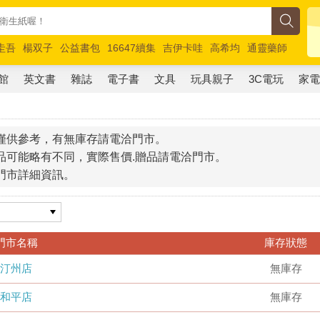
圭吾
楊双子
公益書包
16647續集
吉伊卡哇
高希均
通靈藥師
路邊攤新作
馬斯克
玩具總動員5
超慢跑
館
英文書
雜誌
電子書
文具
玩具親子
3C電玩
家
僅供參考，有無庫存請電洽門市。
品可能略有不同，實際售價.贈品請電洽門市。
門市詳細資訊。
門市名稱
庫存狀態
汀州店
無庫存
和平店
無庫存