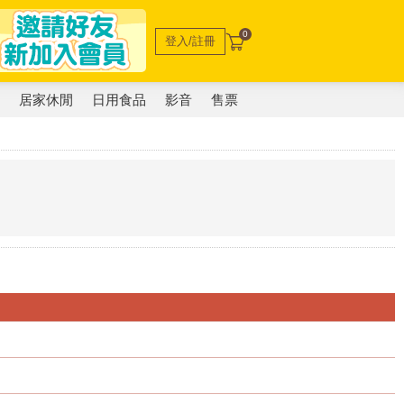
0
登入/註冊
電
居家休閒
日用食品
影音
售票