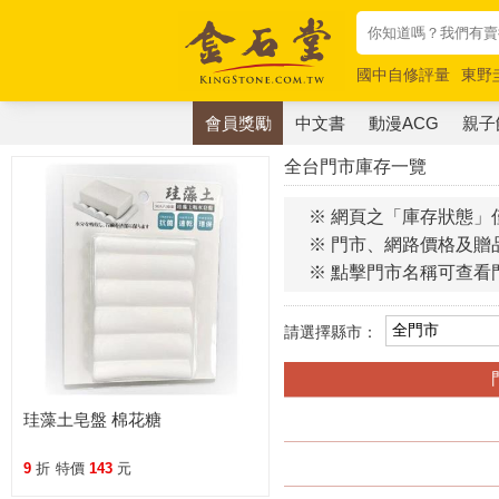
國中自修評量
東野
唯紅花綻放
奧德賽
會員獎勵
中文書
動漫ACG
親子
全台門市庫存一覽
※ 網頁之「庫存狀態」
※ 門市、網路價格及贈
※ 點擊門市名稱可查看
請選擇縣市：
珪藻土皂盤 棉花糖
9
折
特價
143
元