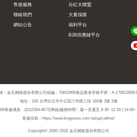
售後服務
分紅大聯盟
聯絡我們
大量採購
網站公告
福利平台
B2B供應鏈平台
Admin
稱：金石網絡股份有限公司
統編：70832800
食品業者登錄字號：A-170832800-00
地址：100 台灣台北市中正區汀州路三段 160巷 3號 2樓
89
客服傳真：(02)2364-4672(專線)
服務時間：週一至週五 9:30~12:30 | 14:00
客服信箱：https://www.kingstone.com.tw/qa/callme/
Copyright© 2000–2026 金石網絡股份有限公司