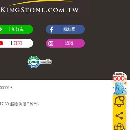
加好友
粉絲團
訂閱
追蹤
000-6
~17:30 (國定例假日除外)