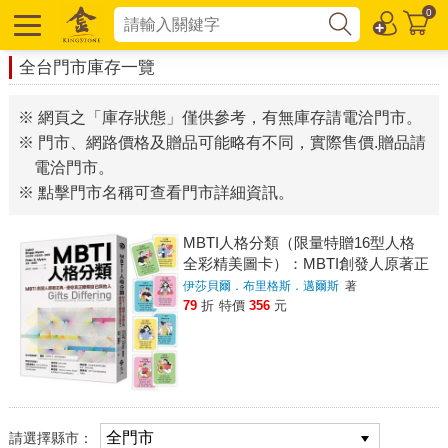
0
全台門市庫存一覽
※ 網頁之「庫存狀態」僅供參考，有無庫存請電洽門市。
※ 門市、網路價格及贈品可能略有不同，實際售價.贈品請
電洽門市。
※ 點擊門市名稱可查看門市詳細資訊。
MBTI人格分類（限量特贈16型人格
全彩精美圖卡）：MBTI創發人原著正
典，使你真正瞭解自己與他人
伊莎貝爾．布里格斯．邁爾斯
著
79
折
特價
356
元
請選擇縣市：