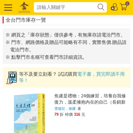
0
全台門市庫存一覽
※ 網頁之「庫存狀態」僅供參考，有無庫存請電洽門市。
※ 門市、網路價格及贈品可能略有不同，實際售價.贈品請
電洽門市。
※ 點擊門市名稱可查看門市詳細資訊。
等不及要立刻看？ 試試購買
電子書，買完即讀不用
等！
焦慮是禮物：24個練習，培養自我修
復力，溫柔擁抱內在的自己（長銷新
版）
雪瑞兒．保羅
著
79
折
特價
316
元